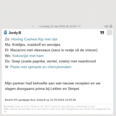
• zondag 31 mei 2026 @ 13:42 • 7
Jordy-B
Zo:
Honing Cashew Kip met rijst
Ma: Krieltjes, maiskolf en worstjes
Di: Macaroni met vleessaus (saus is restje uit de vriezer)
Wo:
Kokosrijst met ham
Do: Soep (zoete paprika, wortel, zoiets) met naanbrood
Vr:
Pasta met spinazie en cherrytomaten
Mijn partner had behoefte aan wat nieuwe recepten en we
slagen doorgaans prima bij Lekker en Simpel.
Bericht 0% gewijzigd door Jordy-B op 31-05-2026 14:05:38
Bestiality sure is a fun thing to do. But I have to say this as a warning to you:
With almost all animals you can have a ball, but the hedgehog can never be buggered at
all.