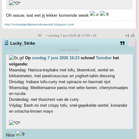
Oh wauw, wat eet jij lekker komende week
http://onbegrijpelijkewonderwereld.blogspot.com/
• zondag 7 juni 2026 @ 17:56 • 24
Lucky_Strike
Hello Sweetie
Op
zondag 7 juni 2026 16:23
schreef
Tuindier
het
volgende:
Maandag: Harissa-traybake met tofu, bloemkool, wortel en
kikkererwten, met parelcouscous en yoghurt-tahin dressing
Dinsdag: Indiase tofu-curry met spinazie en basmati rijst
Woensdag: Mediterraanse pasta met witte bonen, cherrytomaatjes
en rucola
Donderdag: niet thuis/rest van de curry
Vrijdag: Banh mi met crispy tofu, snel-gepekelde wortel, koriander
en sriracha-limoen mayo
Nice