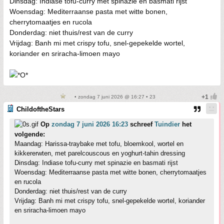
Dinsdag: Indiase tofu-curry met spinazie en basmati rijst
Woensdag: Mediterraanse pasta met witte bonen,
cherrytomaatjes en rucola
Donderdag: niet thuis/rest van de curry
Vrijdag: Banh mi met crispy tofu, snel-gepekelde wortel,
koriander en sriracha-limoen mayo
• zondag 7 juni 2026 @ 16:27 • 23
ChildoftheStars
Op
zondag 7 juni 2026 16:23
schreef
Tuindier
het
volgende:
Maandag: Harissa-traybake met tofu, bloemkool, wortel en
kikkererwten, met parelcouscous en yoghurt-tahin dressing
Dinsdag: Indiase tofu-curry met spinazie en basmati rijst
Woensdag: Mediterraanse pasta met witte bonen, cherrytomaatjes
en rucola
Donderdag: niet thuis/rest van de curry
Vrijdag: Banh mi met crispy tofu, snel-gepekelde wortel, koriander
en sriracha-limoen mayo