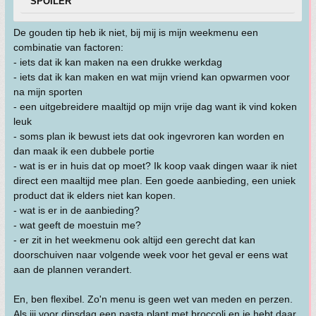
SPOILER
De gouden tip heb ik niet, bij mij is mijn weekmenu een
combinatie van factoren:
- iets dat ik kan maken na een drukke werkdag
- iets dat ik kan maken en wat mijn vriend kan opwarmen voor
na mijn sporten
- een uitgebreidere maaltijd op mijn vrije dag want ik vind koken
leuk
- soms plan ik bewust iets dat ook ingevroren kan worden en
dan maak ik een dubbele portie
- wat is er in huis dat op moet? Ik koop vaak dingen waar ik niet
direct een maaltijd mee plan. Een goede aanbieding, een uniek
product dat ik elders niet kan kopen.
- wat is er in de aanbieding?
- wat geeft de moestuin me?
- er zit in het weekmenu ook altijd een gerecht dat kan
doorschuiven naar volgende week voor het geval er eens wat
aan de plannen verandert.
En, ben flexibel. Zo'n menu is geen wet van meden en perzen.
Als jij voor dinsdag een pasta plant met broccoli en je hebt daar