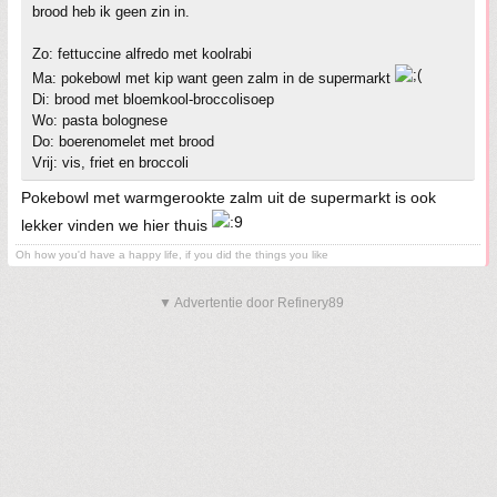
brood heb ik geen zin in.
Zo: fettuccine alfredo met koolrabi
Ma: pokebowl met kip want geen zalm in de supermarkt
Di: brood met bloemkool-broccolisoep
Wo: pasta bolognese
Do: boerenomelet met brood
Vrij: vis, friet en broccoli
Pokebowl met warmgerookte zalm uit de supermarkt is ook
lekker vinden we hier thuis
Oh how you'd have a happy life, if you did the things you like
▼ Advertentie door Refinery89