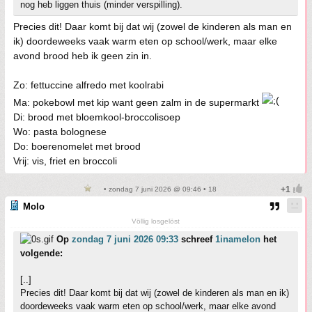
nog heb liggen thuis (minder verspilling).
Precies dit! Daar komt bij dat wij (zowel de kinderen als man en
ik) doordeweeks vaak warm eten op school/werk, maar elke
avond brood heb ik geen zin in.
Zo: fettuccine alfredo met koolrabi
Ma: pokebowl met kip want geen zalm in de supermarkt
Di: brood met bloemkool-broccolisoep
Wo: pasta bolognese
Do: boerenomelet met brood
Vrij: vis, friet en broccoli
• zondag 7 juni 2026 @ 09:46 • 18
Molo
Völlig losgelöst
Op
zondag 7 juni 2026 09:33
schreef
1inamelon
het
volgende:
[..]
Precies dit! Daar komt bij dat wij (zowel de kinderen als man en ik)
doordeweeks vaak warm eten op school/werk, maar elke avond