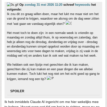
Op
zondag 31 mei 2026 11:20
schreef
heywoodu
het
volgende:
Ik zou dit zo graag willen doen, maar het lukt me maar niet om het
van de grond te krijgen, waardoor we alsnog om de dag weer zitten
met 'wat gaan we vandaag eigenlijk eten?'
Het moet toch te doen zijn: in een normale week is vriendin op
maandag en zondag altijd thuis, ik op woensdag en zaterdag, dan
heb je alleen nog de dinsdag, donderdag en vrijdag over - dinsdag
en donderdag kunnen simpel opgelost worden door op maandag en
woensdag iets voor twee dagen te maken, vrijdag is zij vaak in de
middag wel vrij en anders kan ik ook wel wat maken na het werk.
We hebben ook een lijstje met gerechten die ik kan maken,
gerechten die zij kan maken en een paar dingen die we allebei
kunnen maken. Toch lukt het nog niet om het echt goed op gang te
krijgen, iemand nog een tip?
SPOILER
Ik heb inmiddels Claude AI ingericht om me hier wekelijks mee
te helpen. Vraagt even wat tijd om het in te richten, maar nu ga