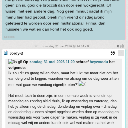
geen zin in, gooi die broccoli dan door een wokgerecht. Of
wissel met een andere dag. Nog geen minuut nadat ik mijn
menu hier had gepost, bleek mijn vriend dinsdagavond
gefêteerd te worden door een multinational. Prima, dan
husselen we wat en dan komt het ook nog goed.
Spoilers!
• zondag 31 mei 2026 @ 14:04 • 9
Jordy-B
Op
zondag 31 mei 2026 11:20
schreef
heywoodu
het
volgende:
Ik zou dit zo graag willen doen, maar het lukt me maar niet om het
van de grond te krijgen, waardoor we alsnog om de dag weer zitten
met 'wat gaan we vandaag eigenlijk eten?'
Het moet toch te doen zijn: in een normale week is vriendin op
maandag en zondag altijd thuis, ik op woensdag en zaterdag, dan
heb je alleen nog de dinsdag, donderdag en vrijdag over - dinsdag
en donderdag kunnen simpel opgelost worden door op maandag en
woensdag iets voor twee dagen te maken, vrijdag is zij vaak in de
middag wel vrij en anders kan ik ook wel wat maken na het werk.