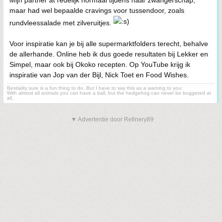
Mijn partner at redelijk normaal tijdens haar zwangerschap,
maar had wel bepaalde cravings voor tussendoor, zoals
rundvleessalade met zilveruitjes.
Voor inspiratie kan je bij alle supermarktfolders terecht, behalve
de allerhande. Online heb ik dus goede resultaten bij Lekker en
Simpel, maar ook bij Okoko recepten. Op YouTube krijg ik
inspiratie van Jop van der Bijl, Nick Toet en Food Wishes.
Bestiality sure is a fun thing to do. But I have to say this as a warning to you:
With almost all animals you can have a ball, but the hedgehog can never be buggered at
all.
▼ Advertentie door Refinery89