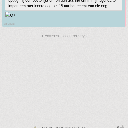
spuugt hij een bestellijst uit, en een .ics file om in mijn agenda te
importeren met iedere dag om 18 uur het recept van die dag.
Spoilers!
▼ Advertentie door Refinery89
• zaterdag 6 juni 2026 @ 22:18 • 13