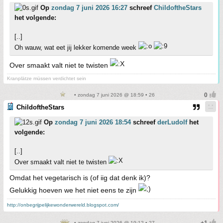
Op
zondag 7 juni 2026 16:27
schreef
ChildoftheStars
het volgende:
[..]
Oh wauw, wat eet jij lekker komende week
Over smaakt valt niet te twisten
Kranplätze müssen verdichtet sein
• zondag 7 juni 2026 @ 18:59 • 26
ChildoftheStars
Op
zondag 7 juni 2026 18:54
schreef
derLudolf
het
volgende:
[..]
Over smaakt valt niet te twisten
Omdat het vegetarisch is (of iig dat denk ik)?
Gelukkig hoeven we het niet eens te zijn
http://onbegrijpelijkewonderwereld.blogspot.com/
• zondag 7 juni 2026 @ 19:12 • 27