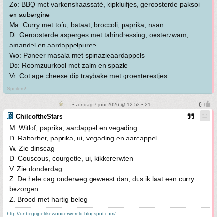
Zo: BBQ met varkenshaassaté, kipkluifjes, geroosterde paksoi
en aubergine
Ma: Curry met tofu, bataat, broccoli, paprika, naan
Di: Geroosterde asperges met tahindressing, oesterzwam,
amandel en aardappelpuree
Wo: Paneer masala met spinazieaardappels
Do: Roomzuurkool met zalm en spazle
Vr: Cottage cheese dip traybake met groenterestjes
Spoilers!
• zondag 7 juni 2026 @ 12:58 • 21
ChildoftheStars
M: Witlof, paprika, aardappel en vegading
D. Rabarber, paprika, ui, vegading en aardappel
W. Zie dinsdag
D. Couscous, courgette, ui, kikkererwten
V. Zie donderdag
Z. De hele dag onderweg geweest dan, dus ik laat een curry
bezorgen
Z. Brood met hartig beleg
http://onbegrijpelijkewonderwereld.blogspot.com/