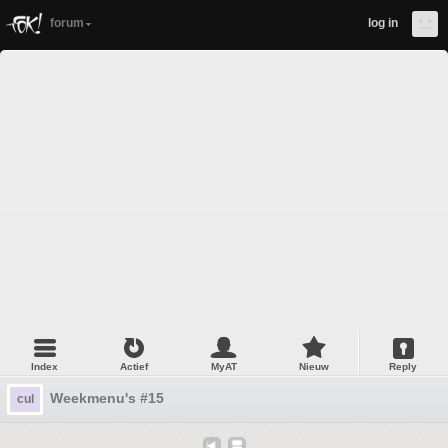
forum
log in
Index
Actief
MyAT
Nieuw
Reply
Weekmenu's #15
cul