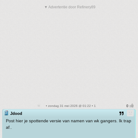
▼ Advertentie door Refinery89
• zondag 31 mei 2026 @ 01:22 • 1
Jdood
Post hier je spottende versie van namen van wk gangers. Ik trap
af..