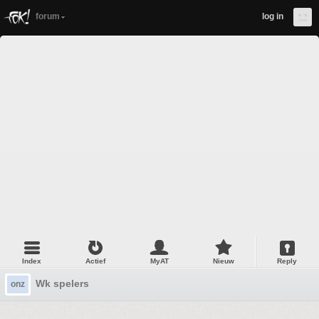
forum
log in
Index
Actief
MyAT
Nieuw
Reply
Wk spelers
onz