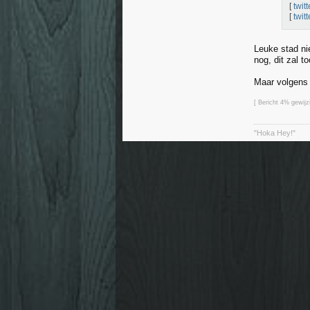
[
twitt
[
twitt
Leuke stad ni
nog, dit zal to
Maar volgens 
[ Bericht 4% gewij
"Hoka Hey!"