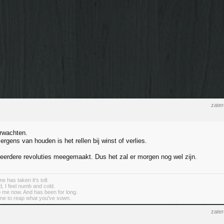
zate
rwachten.
ergens van houden is het rellen bij winst of verlies.
meerdere revoluties meegemaakt. Dus het zal er morgen nog wel zijn.
me has taken it's toll.
d, I feel numb and cold.
to me now. And has been for long.
me to reap what you've sown.
zate