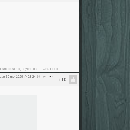
tism, trust me, anyone can.' - Gina Florio
rdag 30 mei 2026 @ 23:24
:19
#4