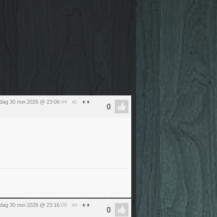
rdag 30 mei 2026 @ 23:06
:44
#2
rdag 30 mei 2026 @ 23:16
:09
#3