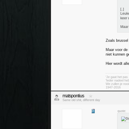
[..]
Leuke
keer d
Maar 
Zoals brussel 
Maar voor de r
niet kunnen g
Hier wordt al
'Je gaat het pas 
'Ieder nadeel heb
We zullen je nooi
1947-2016
matspontius
Same old shit, different day
quote: