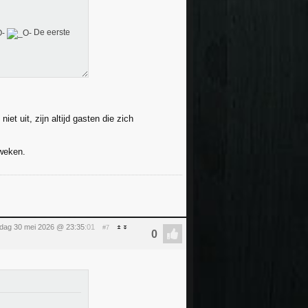
De eerste
et uit, zijn altijd gasten die zich
 weken.
rdag 30 mei 2026 @ 23:35
:01
#7