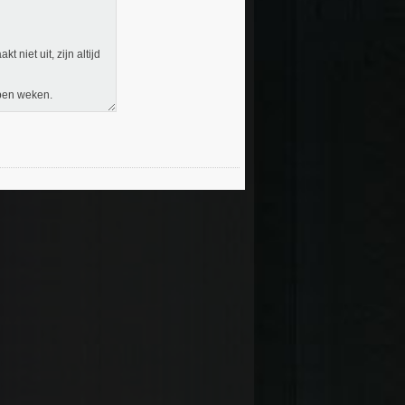
 niet uit, zijn altijd
open weken.