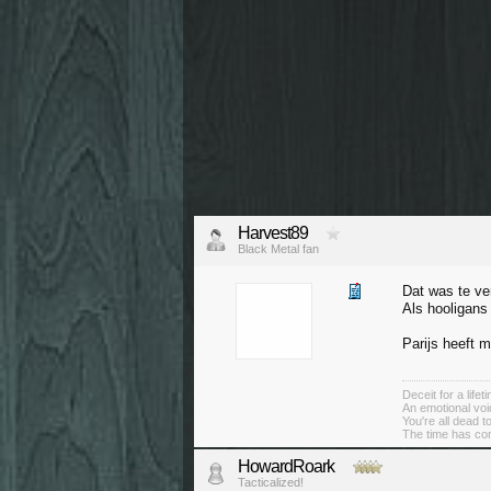
Harvest89
Black Metal fan
Dat was te ve
Als hooligans 
Parijs heeft 
Deceit for a lifeti
An emotional voi
You're all dead 
The time has co
HowardRoark
Tacticalized!