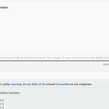
elden.
 and shaved half my head and wrote for Teen Vogue. If I can come back from the depths of lef
zate
Op
zaterdag 30 mei 2026 23:16
schreef
HowardRoark
het volgende:
ebben beelden.
er
]
er
]
er
]