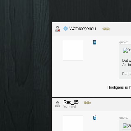
Watmoetjenou
quote:
Dat w
Als h
Parij
Hooligans is 
Red_85
'echt wel'
quote: