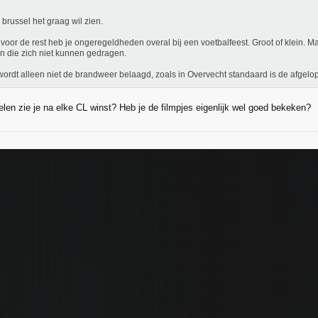
 brussel het graag wil zien.
voor de rest heb je ongeregeldheden overal bij een voetbalfeest. Groot of klein. Maakt
n die zich niet kunnen gedragen.
wordt alleen niet de brandweer belaagd, zoals in Overvecht standaard is de afgel
relen zie je na elke CL winst? Heb je de filmpjes eigenlijk wel goed bekeken?