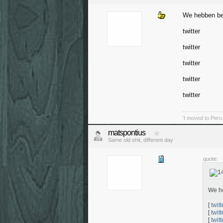
We hebben be
twitter
twitter
twitter
twitter
twitter
'I moved to Peru
matspontius
Same old shit, different day
quote:
We h
[
twitt
[
twitt
[
twitt