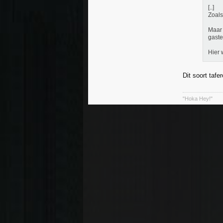
[..]
Zoals
Maar 
gaste
Hier 
Dit soort tafe
"Hoka Hey!"