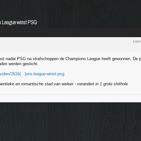
ns League winst PSG
zate
feest nadat PSG na strafschoppen de Champions League heeft gewonnen. De pol
den werden gesticht.
/video/2616(...)ons-league-winst-psg
hentieke en romantische stad van weleer - verandert in 1 grote shithole