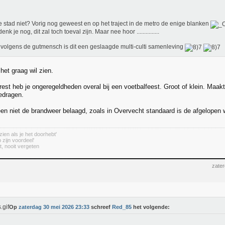
 stad niet? Vorig nog geweest en op het traject in de metro de enige blanken
enk je nog, dit zal toch toeval zijn. Maar nee hoor ...............
volgens de gutmensch is dit een geslaagde multi-culti samenleving
het graag wil zien.
est heb je ongeregeldheden overal bij een voetbalfeest. Groot of klein. Maakt ni
edragen.
leen niet de brandweer belaagd, zoals in Overvecht standaard is de afgelopen
zien als je het doorhebt'
 zijn voordeel'
t, nooit vergeten
zate
Op
zaterdag 30 mei 2026 23:33
schreef
Red_85
het volgende: