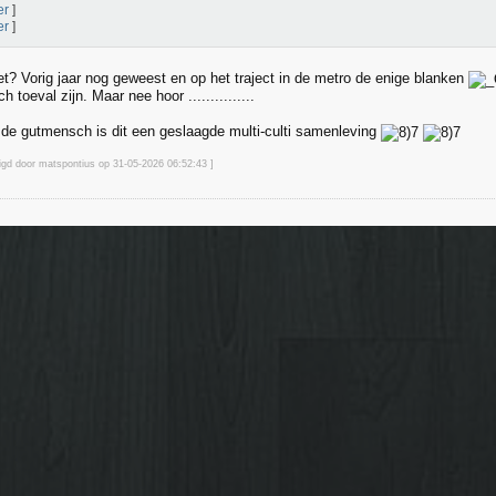
er
]
er
]
et? Vorig jaar nog geweest en op het traject in de metro de enige blanken
ch toeval zijn. Maar nee hoor ...............
de gutmensch is dit een geslaagde multi-culti samenleving
zigd door matspontius op 31-05-2026 06:52
:43
]