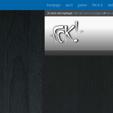
frontpage
sport
games
film & tv
web
Je bent niet ingelogd.
Klik hier om in te loggen
of
hier 