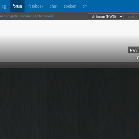
log
forum
fotoboek
chat
zoeken
dm
om een gratis account aan te maken
.
NWS
D