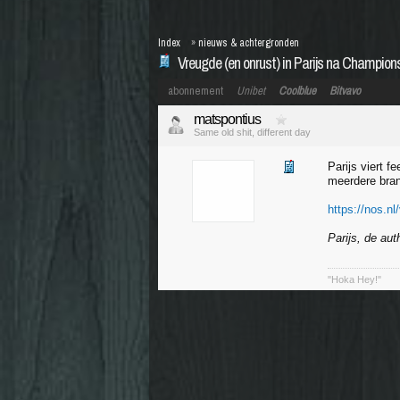
Index
»
nieuws & achtergronden
Vreugde (en onrust) in Parijs na Champio
abonnement
Unibet
Coolblue
Bitvavo
matspontius
Same old shit, different day
Parijs viert 
meerdere bran
https://nos.nl
Parijs, de aut
"Hoka Hey!"