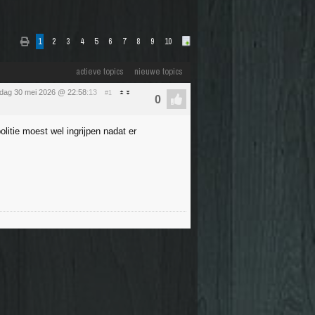
1
2
3
4
5
6
7
8
9
10
actieve topics
nieuwe topics
rdag 30 mei 2026 @ 22:58
:13
#1
itie moest wel ingrijpen nadat er