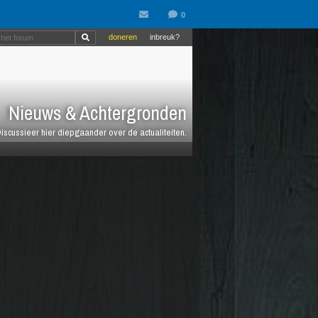
doneren
inbreuk?
Nieuws & Achtergronden
iscussieer hier diepgaander over de actualiteiten.