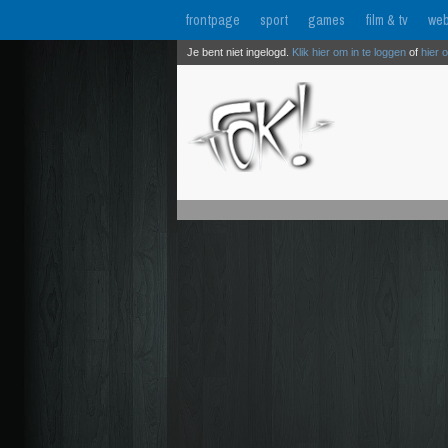
frontpage
sport
games
film & tv
web
Je bent niet ingelogd.
Klik hier om in te loggen
of
hier 