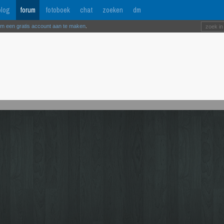
log
forum
fotoboek
chat
zoeken
dm
om een gratis account aan te maken
.