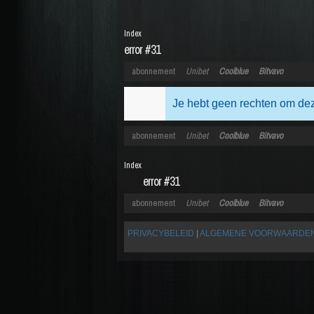
Index
error #31
abonnement
Unibet
Coolblue
Bitvavo
Je hebt geen rechten om dez
abonnement
Unibet
Coolblue
Bitvavo
Index
error #31
abonnement
Unibet
Coolblue
Bitvavo
PRIVACYBELEID
|
ALGEMENE VOORWAARDE