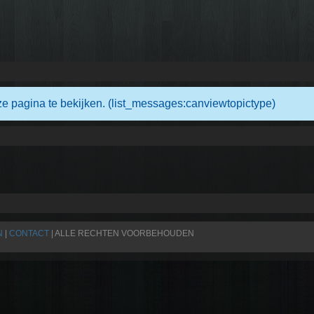
e pagina te bekijken. (list_messages:canviewtopictype)
N
|
CONTACT
| ALLE RECHTEN VOORBEHOUDEN