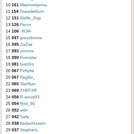
10
161
Watmoetjenou
11
154
TweedeKlum
12
151
Kleffe_Dop
13
126
Perox
14
106
-XOR-
15
097
greysbones
16
095
ZaZoe
17
093
yvonne
18
090
Evenstar
19
081
butz0rs
20
067
PzKpfw
20
067
Regilio_
22
065
Starflyer
23
060
THEFXR
24
058
R-woud93
25
054
Red_85
26
052
wdn
27
042
Sally
28
038
bedachtzaam
29
037
StephanL