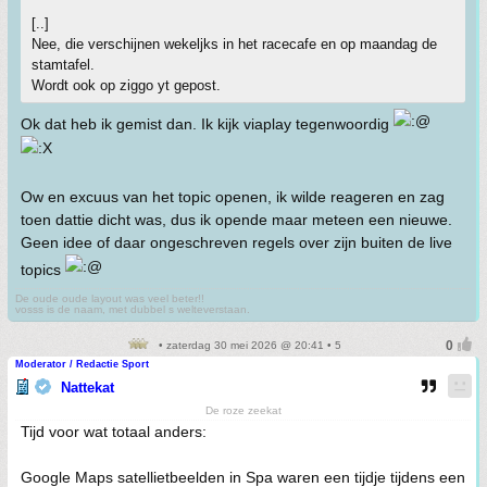
[..]
Nee, die verschijnen wekeljks in het racecafe en op maandag de
stamtafel.
Wordt ook op ziggo yt gepost.
Ok dat heb ik gemist dan. Ik kijk viaplay tegenwoordig
Ow en excuus van het topic openen, ik wilde reageren en zag
toen dattie dicht was, dus ik opende maar meteen een nieuwe.
Geen idee of daar ongeschreven regels over zijn buiten de live
topics
De oude oude layout was veel beter!!
vosss is de naam, met dubbel s welteverstaan.
• zaterdag 30 mei 2026 @ 20:41 • 5
Moderator / Redactie Sport
Nattekat
De roze zeekat
Tijd voor wat totaal anders:
Google Maps satellietbeelden in Spa waren een tijdje tijdens een