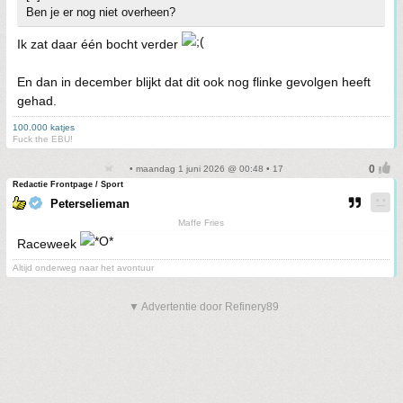
Ben je er nog niet overheen?
Ik zat daar één bocht verder
En dan in december blijkt dat dit ook nog flinke gevolgen heeft
gehad.
100.000 katjes
Fuck the EBU!
• maandag 1 juni 2026 @ 00:48 • 17
Redactie Frontpage / Sport
Peterselieman
Maffe Fries
Raceweek
Altijd onderweg naar het avontuur
▼ Advertentie door Refinery89