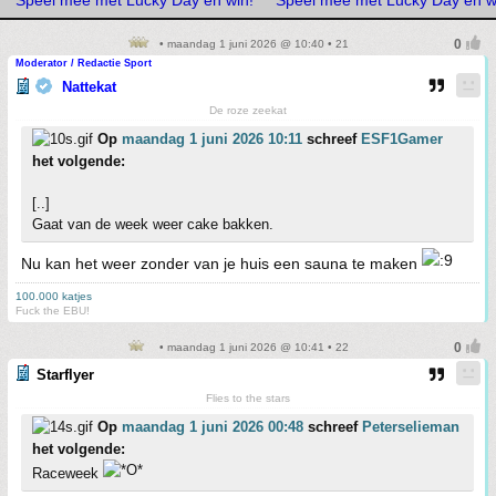
• maandag 1 juni 2026 @ 10:40 • 21
Moderator / Redactie Sport
Nattekat
De roze zeekat
Op
maandag 1 juni 2026 10:11
schreef
ESF1Gamer
het volgende:
[..]
Gaat van de week weer cake bakken.
Nu kan het weer zonder van je huis een sauna te maken
100.000 katjes
Fuck the EBU!
• maandag 1 juni 2026 @ 10:41 • 22
Starflyer
Flies to the stars
Op
maandag 1 juni 2026 00:48
schreef
Peterselieman
het volgende:
Raceweek