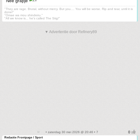
Nee grapje
"They are rage. Brutal, without mercy. But you.... You will be worse. Rip and tear, until it is
done!"
"Omae wa mou shindeiru."
"All we know is... he's called The Stig!"
▼ Advertentie door Refinery89
• zaterdag 30 mei 2026 @ 20:46 • 7
Redactie Frontpage / Sport