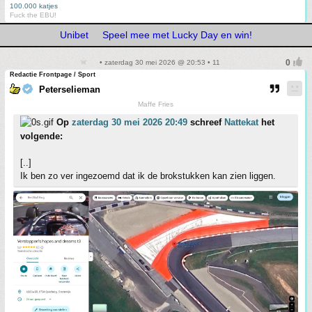
100.000 katjes
Fuck the EBU!
Unibet
Speel mee met Lucky Day en win!
• zaterdag 30 mei 2026 @ 20:53 • 11
Redactie Frontpage / Sport
Peterselieman
Maffe Fries
Op
zaterdag 30 mei 2026 20:49
schreef
Nattekat
het
volgende:
[..]
Ik ben zo ver ingezoemd dat ik de brokstukken kan zien liggen.