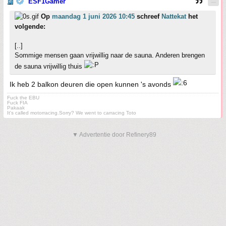
ESF1Gamer
Op
maandag 1 juni 2026 10:45
schreef
Nattekat
het
volgende:
[..]
Sommige mensen gaan vrijwillig naar de sauna. Anderen brengen
de sauna vrijwillig thuis
Ik heb 2 balkon deuren die open kunnen 's avonds
Fuck the EBU
Fuck FIA
Pakaak
It's called motorracing.Sorry? We went to carracing Toto
▼ Advertentie door Refinery89