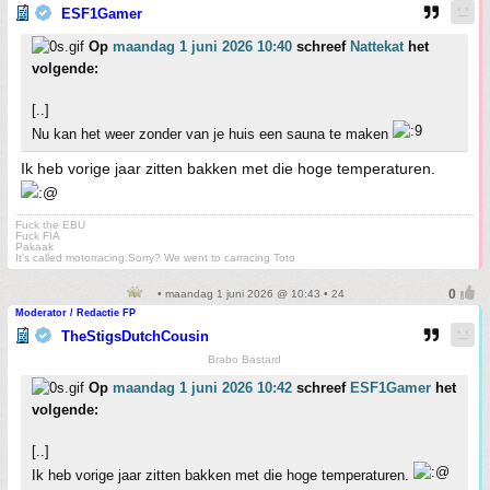
ESF1Gamer
Op
maandag 1 juni 2026 10:40
schreef
Nattekat
het
volgende:
[..]
Nu kan het weer zonder van je huis een sauna te maken
Ik heb vorige jaar zitten bakken met die hoge temperaturen.
Fuck the EBU
Fuck FIA
Pakaak
It's called motorracing.Sorry? We went to carracing Toto
• maandag 1 juni 2026 @ 10:43 • 24
Moderator / Redactie FP
TheStigsDutchCousin
Brabo Bastard
Op
maandag 1 juni 2026 10:42
schreef
ESF1Gamer
het
volgende:
[..]
Ik heb vorige jaar zitten bakken met die hoge temperaturen.