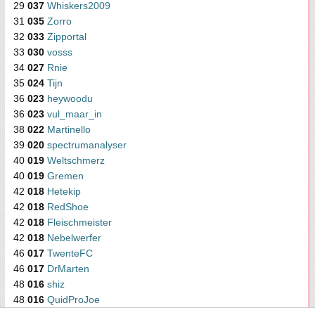
29
037
Whiskers2009
31
035
Zorro
32
033
Zipportal
33
030
vosss
34
027
Rnie
35
024
Tijn
36
023
heywoodu
36
023
vul_maar_in
38
022
Martinello
39
020
spectrumanalyser
40
019
Weltschmerz
40
019
Gremen
42
018
Hetekip
42
018
RedShoe
42
018
Fleischmeister
42
018
Nebelwerfer
46
017
TwenteFC
46
017
DrMarten
48
016
shiz
48
016
QuidProJoe
48
016
Nieuwschierig