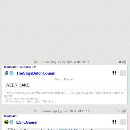
• maandag 1 juni 2026 @ 06:50 • 18
Moderator / Redactie FP
TheStigsDutchCousin
Brabo Bastard
WEER CAKE.
"They are rage. Brutal, without mercy. But you.... You will be worse. Rip and tear, until it is
done!"
"Omae wa mou shindeiru."
"All we know is... he's called The Stig!"
• maandag 1 juni 2026 @ 10:11 • 19
Moderator
ESF1Gamer