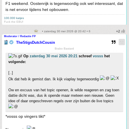
F1 weekend. Oostenrijk is tegenwoordig ook wel interessant, dat
is net ervoor tijdens het opbouwen.
100.000 katjes
Fuck the EBU!
• zaterdag 30 mei 2026 @ 20:42 • 6
Moderator / Redactie FP
TheStigsDutchCousin
Brabo Bastard
Op
zaterdag 30 mei 2026 20:21
schreef
vosss
het
volgende:
[..]
Ok dat heb ik gemist dan. Ik kijk viaplay tegenwoordig
Ow en excuus van het topic openen, ik wilde reageren en zag toen
dattie dicht was, dus ik opende maar meteen een nieuwe. Geen
idee of daar ongeschreven regels over zijn buiten de live topics
*vosss op vingers tikt*