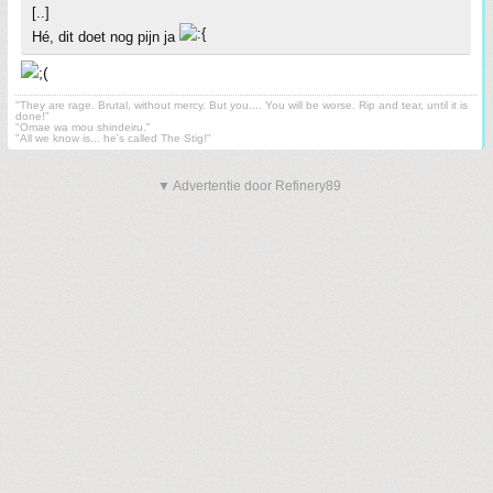
[..]
Hé, dit doet nog pijn ja
"They are rage. Brutal, without mercy. But you.... You will be worse. Rip and tear, until it is
done!"
"Omae wa mou shindeiru."
"All we know is... he's called The Stig!"
▼ Advertentie door Refinery89