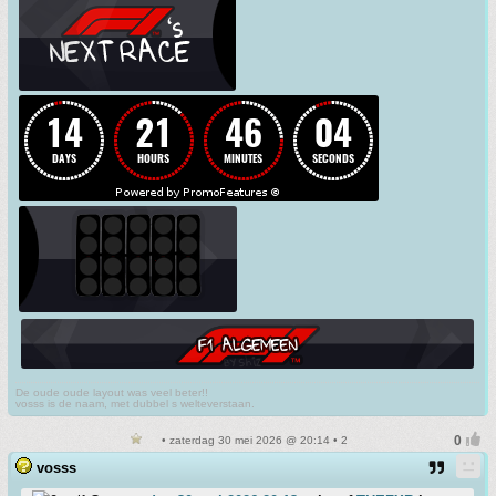
De oude oude layout was veel beter!!
vosss is de naam, met dubbel s welteverstaan.
• zaterdag 30 mei 2026 @ 20:14 • 2
vosss