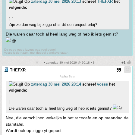
Op
zaterdag 30 mei 2026 20:13
schreef
THEFXR
het
volgende:
[..]
Zijn ze dan weg bij ziggo of is dit een project erbij?
Die waren daar toch al heel lang weg of heb ik iets gemist?
De oude oude layout was veel beter!!
vosss is de naam, met dubbel s welteverstaan.
• zaterdag 30 mei 2026 @ 20:18 • 3
THEFXR
Alpha Bear
Op
zaterdag 30 mei 2026 20:14
schreef
vosss
het
volgende:
[..]
Die waren daar toch al heel lang weg of heb ik iets gemist?
Nee, die verschijnen wekeljks in het racecafe en op maandag de
stamtafel.
Wordt ook op ziggo yt gepost.