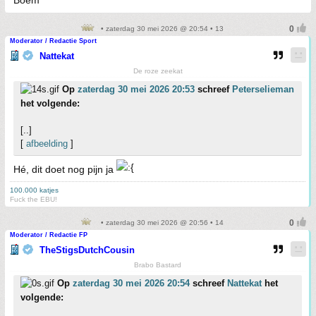
• zaterdag 30 mei 2026 @ 20:54 • 13
Moderator / Redactie Sport
Nattekat
De roze zeekat
Op
zaterdag 30 mei 2026 20:53
schreef
Peterselieman
het volgende:
[..]
[
afbeelding
]
Hé, dit doet nog pijn ja
100.000 katjes
Fuck the EBU!
• zaterdag 30 mei 2026 @ 20:56 • 14
Moderator / Redactie FP
TheStigsDutchCousin
Brabo Bastard
Op
zaterdag 30 mei 2026 20:54
schreef
Nattekat
het
volgende: