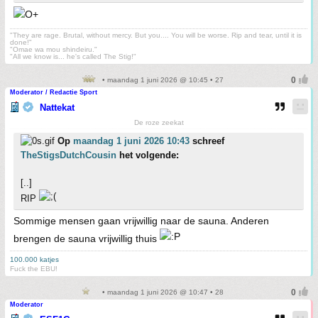
"They are rage. Brutal, without mercy. But you.... You will be worse. Rip and tear, until it is
done!"
"Omae wa mou shindeiru."
"All we know is... he's called The Stig!"
• maandag 1 juni 2026 @ 10:45 • 27
Moderator / Redactie Sport
Nattekat
De roze zeekat
Op
maandag 1 juni 2026 10:43
schreef
TheStigsDutchCousin
het volgende:
[..]
RIP
Sommige mensen gaan vrijwillig naar de sauna. Anderen
brengen de sauna vrijwillig thuis
100.000 katjes
Fuck the EBU!
• maandag 1 juni 2026 @ 10:47 • 28
Moderator