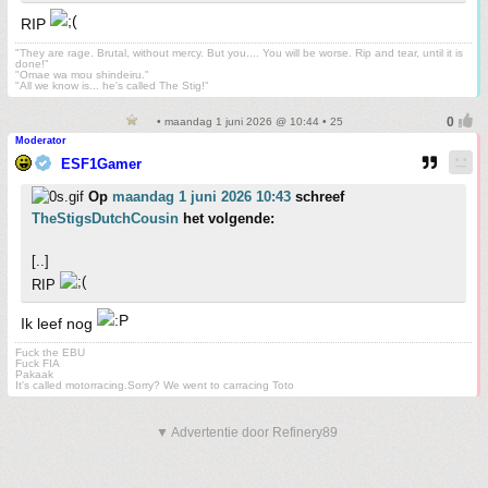
RIP
"They are rage. Brutal, without mercy. But you.... You will be worse. Rip and tear, until it is
done!"
"Omae wa mou shindeiru."
"All we know is... he's called The Stig!"
• maandag 1 juni 2026 @ 10:44 • 25
Moderator
ESF1Gamer
Op
maandag 1 juni 2026 10:43
schreef
TheStigsDutchCousin
het volgende:
[..]
RIP
Ik leef nog
Fuck the EBU
Fuck FIA
Pakaak
It's called motorracing.Sorry? We went to carracing Toto
▼ Advertentie door Refinery89