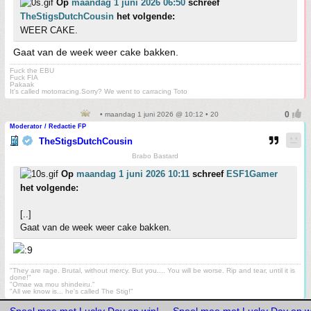
Op
maandag 1 juni 2026 06:50
schreef
TheStigsDutchCousin
het volgende:
WEER CAKE.
Gaat van de week weer cake bakken.
Fuck the EBU
Fuck FIA
Pakaak
It's called motorracing.Sorry? We went to carracing Toto
• maandag 1 juni 2026 @ 10:12 • 20
Moderator / Redactie FP
TheStigsDutchCousin
Brabo Bastard
Op
maandag 1 juni 2026 10:11
schreef
ESF1Gamer
het volgende:
[..]
Gaat van de week weer cake bakken.
"They are rage. Brutal, without mercy. But you.... You will be worse. Rip and tear, until it is
done!"
"Omae wa mou shindeiru."
"All we know is... he's called The Stig!"
Speel mee met Lucky Day en win!
Speel mee met Lucky Day en w