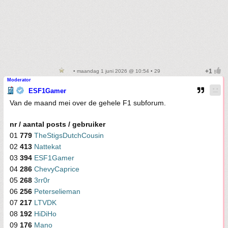
• maandag 1 juni 2026 @ 10:54 • 29
Moderator
ESF1Gamer
Van de maand mei over de gehele F1 subforum.
nr / aantal posts / gebruiker
01
779
TheStigsDutchCousin
02
413
Nattekat
03
394
ESF1Gamer
04
286
ChevyCaprice
05
268
3rr0r
06
256
Peterselieman
07
217
LTVDK
08
192
HiDiHo
09
176
Mano_