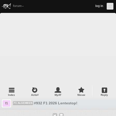
forum
log in
Index
Actief
MyAT
Nieuw
Reply
#932 F1 2026 Lentestop!
f1
F1 ALGEMEEN