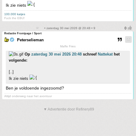
Ik zie niets
100.000 katjes
Fuck the EBU!
• zaterdag 30 mei 2026 @ 20:48 • 9
Redactie Frontpage / Sport
Peterselieman
Maffe Fries
Op
zaterdag 30 mei 2026 20:48
schreef
Nattekat
het
volgende:
[..]
Ik zie niets
Ben je voldoende ingezoomd?
Altijd onderweg naar het avontuur
▼ Advertentie door Refinery89