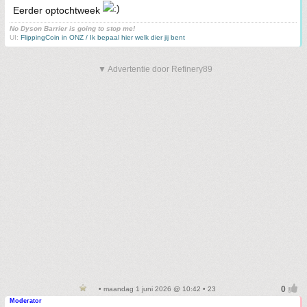
Eerder optochtweek
No Dyson Barrier is going to stop me!
UI:
FlippingCoin in ONZ / Ik bepaal hier welk dier jij bent
▼ Advertentie door Refinery89
• maandag 1 juni 2026 @ 10:42 • 23
Moderator