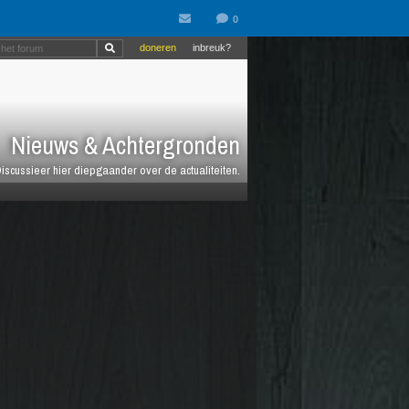
doneren
inbreuk?
Nieuws & Achtergronden
iscussieer hier diepgaander over de actualiteiten.