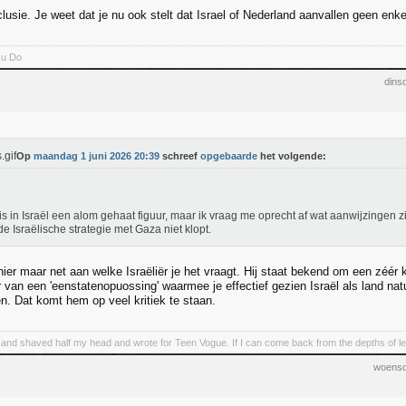
usie. Je weet dat je nu ook stelt dat Israel of Nederland aanvallen geen enke
ku Do
dins
Op
maandag 1 juni 2026 20:39
schreef
opgebaarde
het volgende:
is in Israël een alom gehaat figuur, maar ik vraag me oprecht af wat aanwijzingen zi
de Israëlische strategie met Gaza niet klopt.
hier maar net aan welke Israëliër je het vraagt. Hij staat bekend om een zéér 
 van een 'eenstatenopuossing' waarmee je effectief gezien Israël als land natu
n. Dat komt hem op veel kritiek te staan.
 and shaved half my head and wrote for Teen Vogue. If I can come back from the depths of lef
woensd