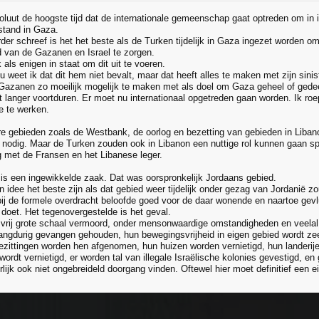
oluut de hoogste tijd dat de internationale gemeenschap gaat optreden om in 
stand in Gaza.
rder schreef is het het beste als de Turken tijdelijk in Gaza ingezet worden om
id van de Gazanen en Israel te zorgen.
ijk als enigen in staat om dit uit te voeren.
 weet ik dat dit hem niet bevalt, maar dat heeft alles te maken met zijn sini
Gazanen zo moeilijk mogelijk te maken met als doel om Gaza geheel of gedeel
t langer voortduren. Er moet nu internationaal opgetreden gaan worden. Ik roe
e te werken.
e gebieden zoals de Westbank, de oorlog en bezetting van gebieden in Libano
 nodig. Maar de Turken zouden ook in Libanon een nuttige rol kunnen gaan spe
met de Fransen en het Libanese leger.
s een ingewikkelde zaak. Dat was oorspronkelijk Jordaans gebied.
n idee het beste zijn als dat gebied weer tijdelijk onder gezag van Jordanië zo
bij de formele overdracht beloofde goed voor de daar wonende en naartoe gevl
t doet. Het tegenovergestelde is het geval.
vrij grote schaal vermoord, onder mensonwaardige omstandigheden en veela
ngdurig gevangen gehouden, hun bewegingsvrijheid in eigen gebied wordt ze
bezittingen worden hen afgenomen, hun huizen worden vernietigd, hun landerij
 wordt vernietigd, er worden tal van illegale Israëlische kolonies gevestigd, en
rlijk ook niet ongebreideld doorgang vinden. Oftewel hier moet definitief een 