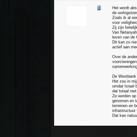
Het wordt abs
de oorlogstoe
Zoals ik al ee
voor veilighe
Zij zijn feitel
Van Netanyahu
leven van de 
Dit kan zo nie
actief aan me
Over de ander
voorzieningen
samenwerking 
De Westbank i
Het zou in mij
omdat Israel 
dat totaal nie
Ze worden op 
genomen en la
terreinen en 
infrastructuur
Dat kan natuu