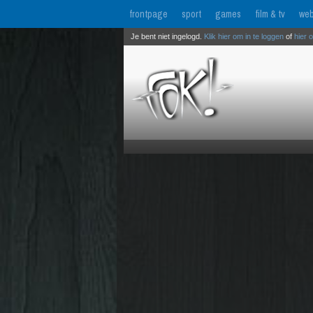
frontpage
sport
games
film & tv
web
Je bent niet ingelogd.
Klik hier om in te loggen
of
hier 