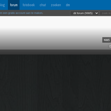
log
forum
fotoboek
chat
zoeken
dm
om een gratis account aan te maken
.
NWS
D