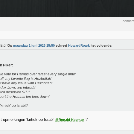
donderd
Op
maandag 1 juni 2026 15:50
schreef
HowardRoark
het volgende:
n Piker:
uld vote for Hamas over Israel every single time'
all, my favorite flag is Hezbollah’
n't have any issue with Hezbollah'
odox Jews are inbreds'
ica deserved 9/11'
pport the Houthis ten toes down'
 'kritiek' op Israël?
ort opmerkingen 'kritiek op Israël'
?
@Ronald-Koeman