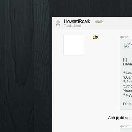
HowardRoark
Tacticalized!
quote:
[..]
Hasa
'I wo
‘Over
'I do
'Orth
'Amer
'I su
Dit is
Ach jij dit so
quote: