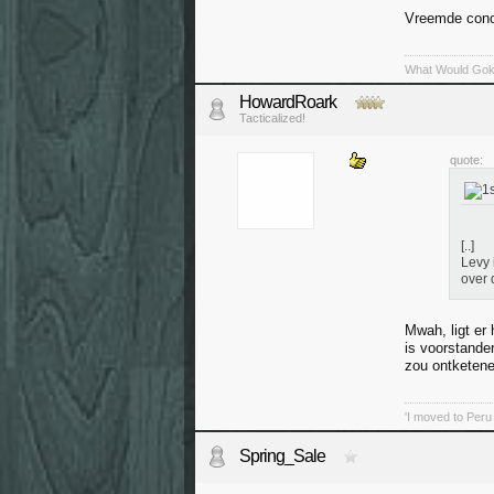
Vreemde concl
What Would Go
HowardRoark
Tacticalized!
quote:
[..]
Levy 
over 
Mwah, ligt er 
is voorstander
zou ontketene
'I moved to Peru
Spring_Sale