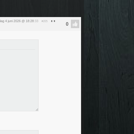
ag 4 juni 2026 @ 18:28
:33
#205