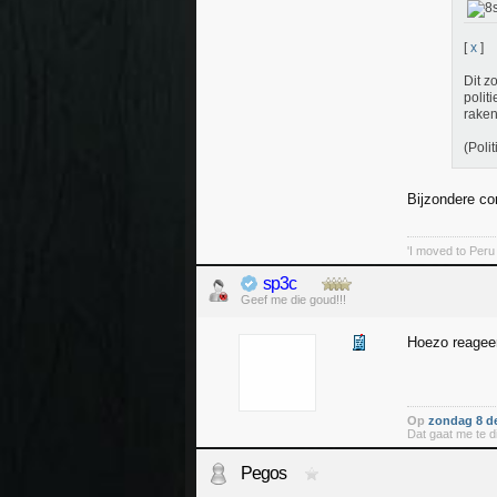
[
x
]
Dit z
polit
raken
(Poli
Bijzondere co
'I moved to Peru
sp3c
Geef me die goud!!!
Hoezo reageer
Op
zondag 8 d
Dat gaat me te di
Pegos