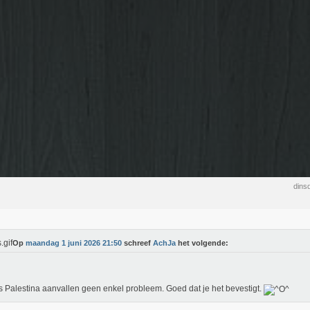
dins
Op
maandag 1 juni 2026 21:50
schreef
AchJa
het volgende:
s Palestina aanvallen geen enkel probleem. Goed dat je het bevestigt.