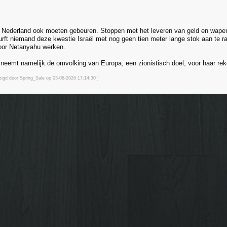
in Nederland ook moeten gebeuren. Stoppen met het leveren van geld en wapens 
rft niemand deze kwestie Israël met nog geen tien meter lange stok aan te rak
oor Netanyahu werken.
ks neemt namelijk de omvolking van Europa, een zionistisch doel, voor haar rek
jzigd door Spring_Sale op 03-06-2026 17:14
:30
]