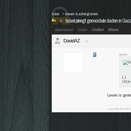
Index
»
nieuws & achtergronden
Israel pleegt genocidale daden in Ga
abonnement
Unibet
Coolblue
Bitvavo
DavidAZ
quote:
[..]
Uit j
Leven is grote
I carried the fir