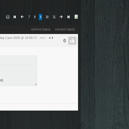
7
8
9
10
11
actieve topics
nieuwe topics
dag 2 juni 2026 @ 19:00
:39
#201
nt.