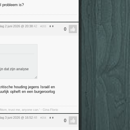
l probleem is?
dag 2 juni 2026 @ 20:38
:42
#203
jn dat zijn analyse
kritische houding jegens Israël en
urlijk opheft en een burgeroorlog
tism, trust me, anyone can.' - Gina Florio
ag 3 juni 2026 @ 16:52
:48
#204