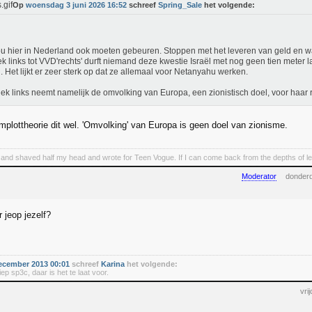
Op
woensdag 3 juni 2026 16:52
schreef
Spring_Sale
het volgende:
ou hier in Nederland ook moeten gebeuren. Stoppen met het leveren van geld en w
iek links tot VVD'rechts' durft niemand deze kwestie Israël met nog geen tien meter 
. Het lijkt er zeer sterk op dat ze allemaal voor Netanyahu werken.
tiek links neemt namelijk de omvolking van Europa, een zionistisch doel, voor haar
mplottheorie dit wel. 'Omvolking' van Europa is geen doel van zionisme.
 and shaved half my head and wrote for Teen Vogue. If I can come back from the depths of lef
Moderator
donderd
 jeop jezelf?
ecember 2013 00:01
schreef
Karina
het volgende:
ep sp3c, daar is het te laat voor.
vri