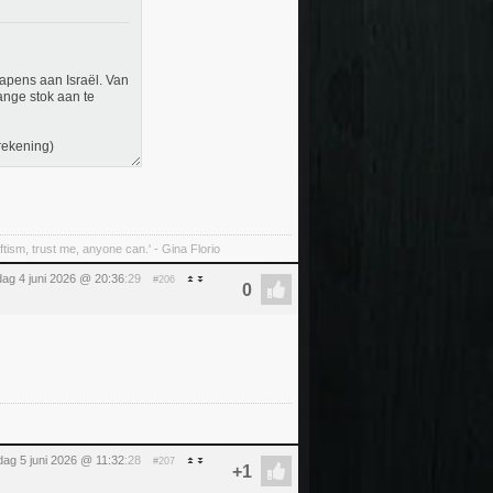
apens aan Israël. Van
lange stok aan te
 rekening)
tism, trust me, anyone can.' - Gina Florio
ag 4 juni 2026 @ 20:36
:29
#206
jdag 5 juni 2026 @ 11:32
:28
#207