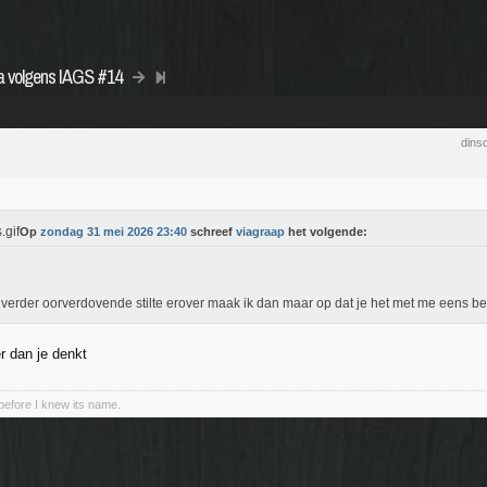
za volgens IAGS #14
dins
Op
zondag 31 mei 2026 23:40
schreef
viagraap
het volgende:
e verder oorverdovende stilte erover maak ik dan maar op dat je het met me eens be
r dan je denkt
e before I knew its name.