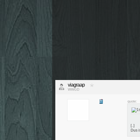
viagraap
WWGD
quote:
[..]
Dus i