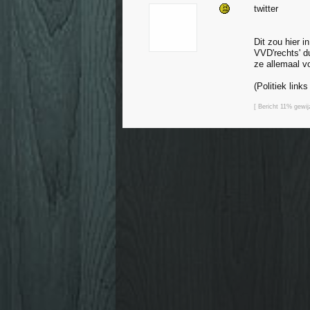
twitter
Dit zou hier 
VVD'rechts' du
ze allemaal v
(Politiek lin
[ Bericht 11% gewi