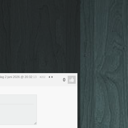
dag 2 juni 2026 @ 20:32
:13
#202