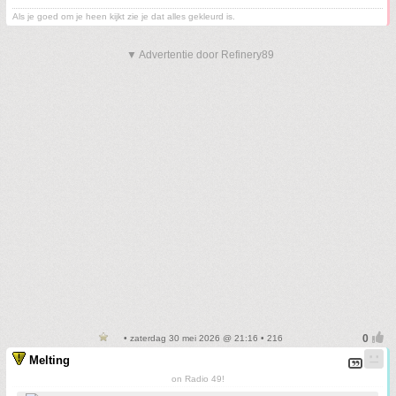
Als je goed om je heen kijkt zie je dat alles gekleurd is.
▼ Advertentie door Refinery89
• zaterdag 30 mei 2026 @ 21:16 • 216
Melting
on Radio 49!