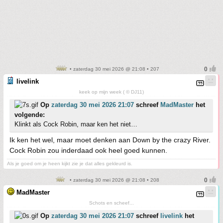
• zaterdag 30 mei 2026 @ 21:08 • 207
livelink
keek op mijn week ( © DJ11)
Op
zaterdag 30 mei 2026 21:07
schreef
MadMaster
het
volgende:
Klinkt als Cock Robin, maar ken het niet…
Ik ken het wel, maar moet denken aan Down by the crazy River.
Cock Robin zou inderdaad ook heel goed kunnen.
Als je goed om je heen kijkt zie je dat alles gekleurd is.
• zaterdag 30 mei 2026 @ 21:08 • 208
MadMaster
Schots en scheef...
Op
zaterdag 30 mei 2026 21:07
schreef
livelink
het