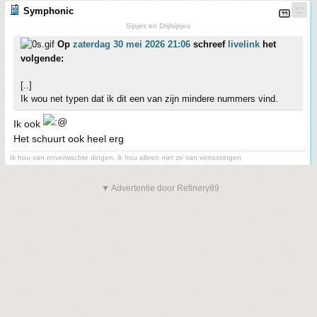
Symphonic
Sijsjes en Drijfsijsjes
Op
zaterdag 30 mei 2026 21:06
schreef
livelink
het
volgende:
[..]
Ik wou net typen dat ik dit een van zijn mindere nummers vind.
Ik ook
Het schuurt ook heel erg
Ik hou van onverwachte dingen, ik hou alleen niet zo van verrassingen
▼ Advertentie door Refinery89