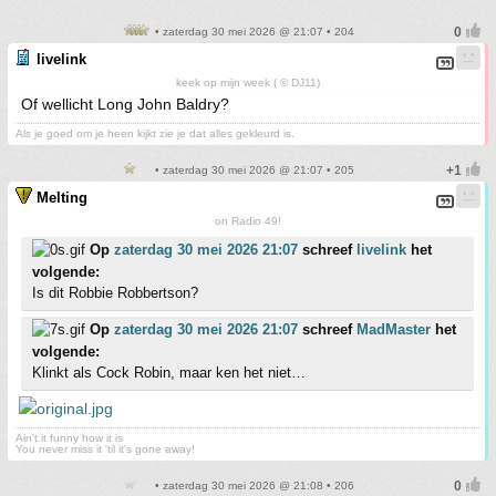
• zaterdag 30 mei 2026 @ 21:07 • 204
livelink
keek op mijn week ( © DJ11)
Of wellicht Long John Baldry?
Als je goed om je heen kijkt zie je dat alles gekleurd is.
• zaterdag 30 mei 2026 @ 21:07 • 205
Melting
on Radio 49!
Op
zaterdag 30 mei 2026 21:07
schreef
livelink
het
volgende:
Is dit Robbie Robbertson?
Op
zaterdag 30 mei 2026 21:07
schreef
MadMaster
het
volgende:
Klinkt als Cock Robin, maar ken het niet…
Ain't it funny how it is
You never miss it 'til it's gone away!
• zaterdag 30 mei 2026 @ 21:08 • 206