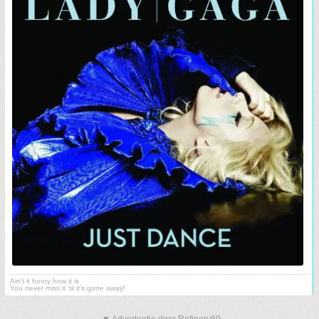
Ain't it funny how it is
You never miss it 'til it's gone away!
▼ Advertentie door Refinery89