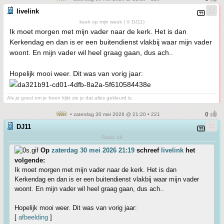
livelink
keek op mijn week ( © DJ11)
Ik moet morgen met mijn vader naar de kerk. Het is dan
Kerkendag en dan is er een buitendienst vlakbij waar mijn vader
woont. En mijn vader wil heel graag gaan, dus ach..
Hopelijk mooi weer. Dit was van vorig jaar:
Als je goed om je heen kijkt zie je dat alles gekleurd is.
• zaterdag 30 mei 2026 @ 21:20 • 221
DJ11
Radio 49
Op
zaterdag 30 mei 2026 21:19
schreef
livelink
het
volgende:
Ik moet morgen met mijn vader naar de kerk. Het is dan
Kerkendag en dan is er een buitendienst vlakbij waar mijn vader
woont. En mijn vader wil heel graag gaan, dus ach..
Hopelijk mooi weer. Dit was van vorig jaar:
[
afbeelding
]