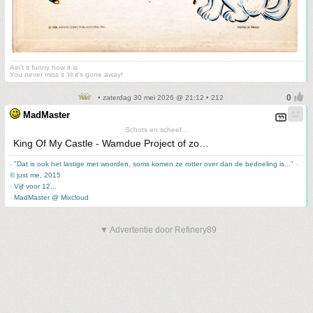
Ain't it funny how it is
You never miss it 'til it's gone away!
• zaterdag 30 mei 2026 @ 21:12 • 212
MadMaster
Schots en scheef...
King Of My Castle - Wamdue Project of zo…
-
"Dat is ook het lastige met woorden, soms komen ze rotter over dan de bedoeling is..."
-
© just me, 2015
-
Vijf voor 12...
-
MadMaster @ Mixcloud
▼ Advertentie door Refinery89