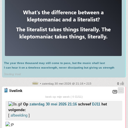
The year three thousand may still come to pass, but the music shall last
I can hear it on a timeless wavelength, never dissipating but giving us strength
.
Sterling Void
• zaterdag 30 mei 2026 @ 21:16 • 215
livelink
keek op mijn week ( © DJ11)
Op
zaterdag 30 mei 2026 21:16
schreef
DJ11
het
volgende:
[
afbeelding
]