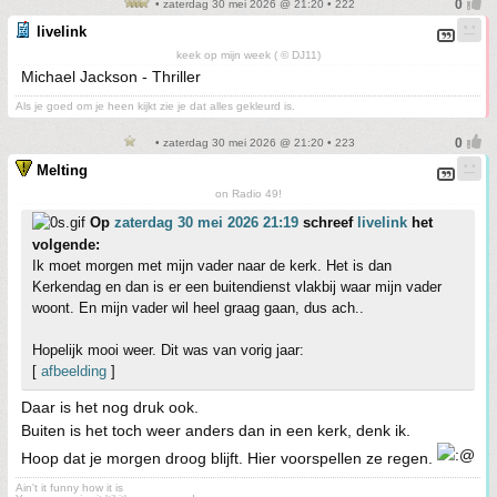
• zaterdag 30 mei 2026 @ 21:20 • 222
livelink
keek op mijn week ( © DJ11)
Michael Jackson - Thriller
Als je goed om je heen kijkt zie je dat alles gekleurd is.
• zaterdag 30 mei 2026 @ 21:20 • 223
Melting
on Radio 49!
Op
zaterdag 30 mei 2026 21:19
schreef
livelink
het
volgende:
Ik moet morgen met mijn vader naar de kerk. Het is dan
Kerkendag en dan is er een buitendienst vlakbij waar mijn vader
woont. En mijn vader wil heel graag gaan, dus ach..
Hopelijk mooi weer. Dit was van vorig jaar:
[
afbeelding
]
Daar is het nog druk ook.
Buiten is het toch weer anders dan in een kerk, denk ik.
Hoop dat je morgen droog blijft. Hier voorspellen ze regen.
Ain't it funny how it is