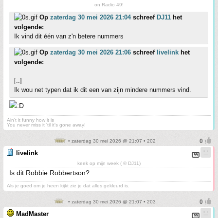
on Radio 49!
Op
zaterdag 30 mei 2026 21:04
schreef
DJ11
het
volgende:
Ik vind dit één van z'n betere nummers
Op
zaterdag 30 mei 2026 21:06
schreef
livelink
het
volgende:
[..]
Ik wou net typen dat ik dit een van zijn mindere nummers vind.
Ain't it funny how it is
You never miss it 'til it's gone away!
• zaterdag 30 mei 2026 @ 21:07 • 202
livelink
keek op mijn week ( © DJ11)
Is dit Robbie Robbertson?
Als je goed om je heen kijkt zie je dat alles gekleurd is.
• zaterdag 30 mei 2026 @ 21:07 • 203
MadMaster