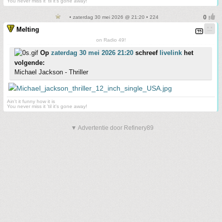
You never miss it 'til it's gone away!
• zaterdag 30 mei 2026 @ 21:20 • 224
Melting
on Radio 49!
Op
zaterdag 30 mei 2026 21:20
schreef
livelink
het
volgende:
Michael Jackson - Thriller
Ain't it funny how it is
You never miss it 'til it's gone away!
▼ Advertentie door Refinery89