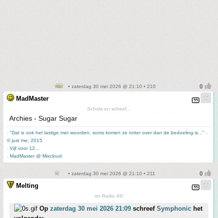
• zaterdag 30 mei 2026 @ 21:10 • 210
MadMaster
Schots en scheef...
Archies - Sugar Sugar
-
"Dat is ook het lastige met woorden, soms komen ze rotter over dan de bedoeling is..."
-
© just me, 2015
-
Vijf voor 12...
-
MadMaster @ Mixcloud
• zaterdag 30 mei 2026 @ 21:10 • 211
Melting
on Radio 49!
Op
zaterdag 30 mei 2026 21:09
schreef
Symphonic
het