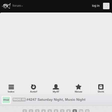
forum
log in
Index
Actief
MyAT
Nieuw
Dicht
#4247 Saturday Night, Music Night
muz
RADIO 49
1
2
3
4
5
6
7
8
9
10
11