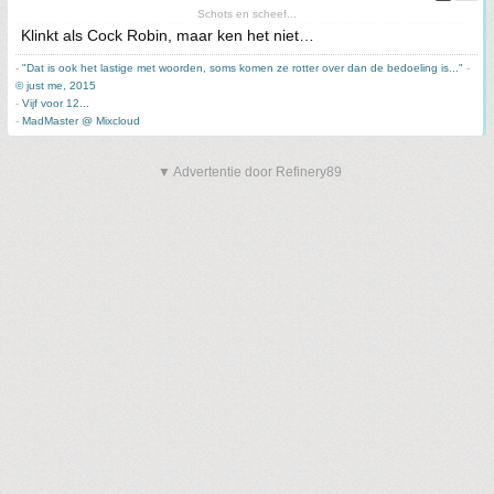
Schots en scheef...
Klinkt als Cock Robin, maar ken het niet…
-
"Dat is ook het lastige met woorden, soms komen ze rotter over dan de bedoeling is..."
-
© just me, 2015
-
Vijf voor 12...
-
MadMaster @ Mixcloud
▼ Advertentie door Refinery89