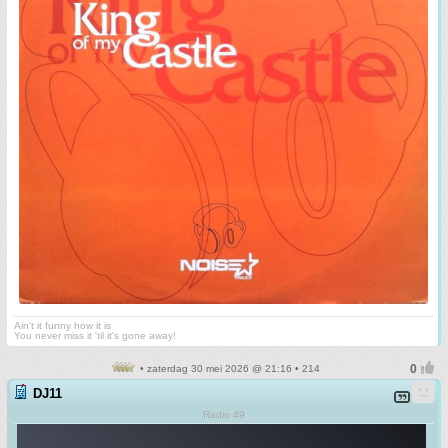
Ain't it funny how it is
You never miss it 'til it's gone away!
• zaterdag 30 mei 2026 @ 21:16 • 214
DJ11
Radio 49