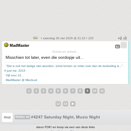
• zaterdag 30 mei 2026 @ 21:22 • 225
MadMaster
Schots en scheef...
Misschien tot later, even die oordopje uit…
-
"Dat is ook het lastige met woorden, soms komen ze rotter over dan de bedoeling is..."
-
© just me, 2015
-
Vijf voor 12...
-
MadMaster @ Mixcloud
1
2
3
4
5
6
7
8
9
10
11
12
13
#4247 Saturday Night, Music Night
muz
RADIO 49
steun FOK! en koop via een van deze links