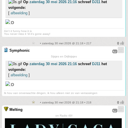
Op
zaterdag 30 mei 2026 21:16
schreef
DJ11
het
volgende:
[
afbeelding
]
Ain't it funny how it is
You never miss it 'til it's gone away!
• zaterdag 30 mei 2026 @ 21:18 • 217
Symphonic
Sijsjes en Drijfsijsjes
Op
zaterdag 30 mei 2026 21:16
schreef
DJ11
het
volgende:
[
afbeelding
]
Ik hou van onverwachte dingen, ik hou alleen niet zo van verrassingen
• zaterdag 30 mei 2026 @ 21:18 • 218
Melting
on Radio 49!