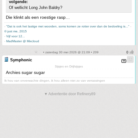
volgende:
Of wellicht Long John Baldry?
Die klinkt als een roestige rasp…
-
"Dat is ook het lastige met woorden, soms komen ze rotter over dan de bedoeling is..."
-
© just me, 2015
-
Vijf voor 12...
-
MadMaster @ Mixcloud
• zaterdag 30 mei 2026 @ 21:09 • 209
Symphonic
Sijsjes en Drijfsijsjes
Archies sugar sugar
Ik hou van onverwachte dingen, ik hou alleen niet zo van verrassingen
▼ Advertentie door Refinery89