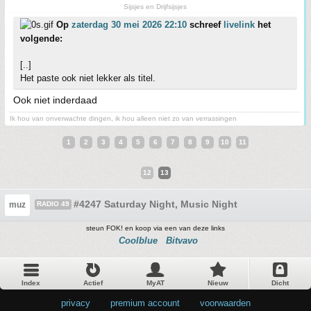
Sijsjes en Drijfsijsjes
Op
zaterdag 30 mei 2026 22:10
schreef
livelink
het
volgende:
[..]
Het paste ook niet lekker als titel.
Ook niet inderdaad
Ik hou van onverwachte dingen, ik hou alleen niet zo van verrassingen
1
2
3
4
5
6
7
8
9
10
11
12
13
#4247 Saturday Night, Music Night
muz
RADIO 49
steun FOK! en koop via een van deze links
Coolblue
Bitvavo
Index
Actief
MyAT
Nieuw
Dicht
privacy
•
premium account
•
voorwaarden