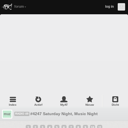
forum
log in
Index
Actief
MyAT
Nieuw
Dicht
#4247 Saturday Night, Music Night
muz
RADIO 49
1
2
3
4
5
6
7
8
9
10
11