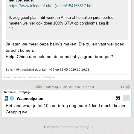
het volgende:
https://www.telegraaf.nl/(...)deren/154166517.html
Ik zeg goed plan , dit werkt in Afrika al tientallen jaren perfect
moeten we hier ook doen 100% BTW op condooms zeg ik
[..]
Ja laten we meer oeps baby's maken. Die zullen vast wel goed
terecht komen.
Helpt China dan ook met de oeps baby's groot brengen?
Bericht 0% gewijzigd door Lenny77 op 31-05-2026 16:16:51
Horum omnium fortissimi sunt Belgae
• zaterdag 30 mei 2026 @ 16:57 • 3
Redactie Frontpage
Watmoetjenou
Het land waar je tot 10 jaar terug nog maar 1 kind mocht krijgen.
Grappig wel.
▼ Advertentie door Refinery89