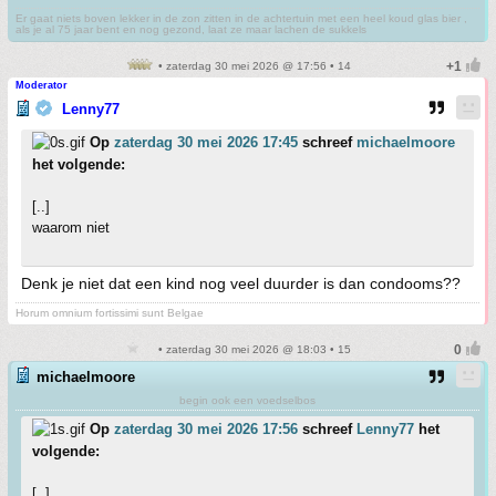
Er gaat niets boven lekker in de zon zitten in de achtertuin met een heel koud glas bier ,
als je al 75 jaar bent en nog gezond, laat ze maar lachen de sukkels
• zaterdag 30 mei 2026 @ 17:56 • 14
Moderator
Lenny77
Op
zaterdag 30 mei 2026 17:45
schreef
michaelmoore
het volgende:
[..]
waarom niet
Denk je niet dat een kind nog veel duurder is dan condooms??
Horum omnium fortissimi sunt Belgae
• zaterdag 30 mei 2026 @ 18:03 • 15
michaelmoore
begin ook een voedselbos
Op
zaterdag 30 mei 2026 17:56
schreef
Lenny77
het
volgende:
[..]