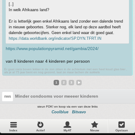
[..]
In welk Afrikaans land?
Er is letterlijk geen enkel Afrikaans land zonder een dalende trend
in nieuwe geboortes. Sterker nog, elk land op deze aardbol heeft
dalende geboortecijfers. Geen enkel land waar dit goed gaat.
https://data.worldbank.org/indicator/SP.DYN.TFRT.IN
https://www.populationpyramid.net/gambia/2024/
van 8 kinderen naar 4 kinderen per persoon
Er gaat niets boven lekker in de zon zitten in de achtertuin met een heel koud glas bier ,
als je al 75 jaar bent en nog gezond, laat ze maar lachen de sukkels
1
2
3
Minder condooms voor meeeer kinderen
nws
steun FOK! en koop via een van deze links
Coolblue
Bitvavo
Index
Actief
MyAT
Nieuw
Opslaan