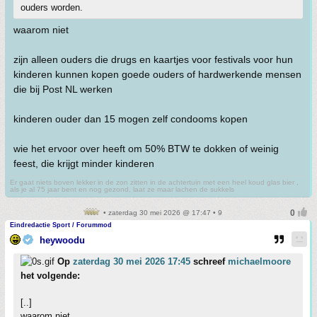
ouders worden.
waarom niet
zijn alleen ouders die drugs en kaartjes voor festivals voor hun
kinderen kunnen kopen goede ouders of hardwerkende mensen
die bij Post NL werken
kinderen ouder dan 15 mogen zelf condooms kopen
wie het ervoor over heeft om 50% BTW te dokken of weinig
feest, die krijgt minder kinderen
Er gaat niets boven lekker in de zon zitten in de achtertuin met een heel koud glas bier ,
als je al 75 jaar bent en nog gezond, laat ze maar lachen de sukkels
• zaterdag 30 mei 2026 @ 17:47 • 9
Eindredactie Sport / Forummod
heywoodu
Op
zaterdag 30 mei 2026 17:45
schreef
michaelmoore
het volgende:
[..]
waarom niet