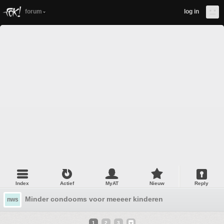
forum
log in
Index
Actief
MyAT
Nieuw
Reply
Minder condooms voor meeeer kinderen
nws
1
2
3