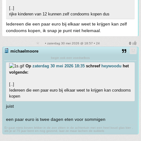
[..]
rijke kinderen van 12 kunnen zelf condooms kopen dus
Iedereen die een paar euro bij elkaar weet te krijgen kan zelf
condooms kopen, ik snap je punt niet helemaal.
• zaterdag 30 mei 2026 @ 18:57 • 24
michaelmoore
begin ook een voedselbos
Op
zaterdag 30 mei 2026 18:35
schreef
heywoodu
het
volgende:
[..]
Iedereen die een paar euro bij elkaar weet te krijgen kan condooms
kopen
juist
een paar euro is twee dagen eten voor sommigen
Er gaat niets boven lekker in de zon zitten in de achtertuin met een heel koud glas bier ,
als je al 75 jaar bent en nog gezond, laat ze maar lachen de sukkels