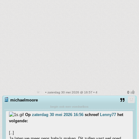
• zaterdag 30 mei 2026 @ 16:57 • 4
michaelmoore
begin ook een voedselbos
Op
zaterdag 30 mei 2026 16:56
schreef
Lenny77
het
volgende:
[..]
Ja laten we meer oeps baby's maken. Dit zullen vast wel goed