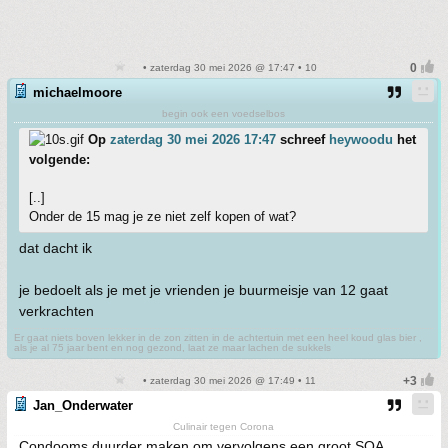
• zaterdag 30 mei 2026 @ 17:47 • 10
michaelmoore
begin ook een voedselbos
Op
zaterdag 30 mei 2026 17:47
schreef
heywoodu
het
volgende:
[..]
Onder de 15 mag je ze niet zelf kopen of wat?
dat dacht ik
je bedoelt als je met je vrienden je buurmeisje van 12 gaat
verkrachten
Er gaat niets boven lekker in de zon zitten in de achtertuin met een heel koud glas bier ,
als je al 75 jaar bent en nog gezond, laat ze maar lachen de sukkels
• zaterdag 30 mei 2026 @ 17:49 • 11
Jan_Onderwater
Culinair tegen Corona
Condooms duurder maken om vervolgens een groot SOA