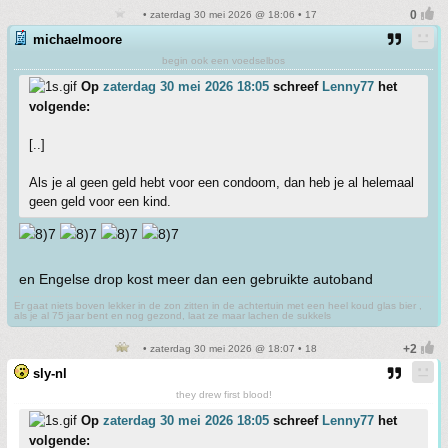
• zaterdag 30 mei 2026 @ 18:06 • 17
michaelmoore
begin ook een voedselbos
Op
zaterdag 30 mei 2026 18:05
schreef
Lenny77
het
volgende:
[..]
Als je al geen geld hebt voor een condoom, dan heb je al helemaal
geen geld voor een kind.
en Engelse drop kost meer dan een gebruikte autoband
Er gaat niets boven lekker in de zon zitten in de achtertuin met een heel koud glas bier ,
als je al 75 jaar bent en nog gezond, laat ze maar lachen de sukkels
• zaterdag 30 mei 2026 @ 18:07 • 18
sly-nl
they drew first blood!
Op
zaterdag 30 mei 2026 18:05
schreef
Lenny77
het
volgende: