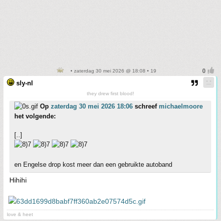
• zaterdag 30 mei 2026 @ 18:08 • 19
sly-nl
they drew first blood!
Op
zaterdag 30 mei 2026 18:06
schreef
michaelmoore
het volgende:
[..]
en Engelse drop kost meer dan een gebruikte autoband
Hihihi
love & heet