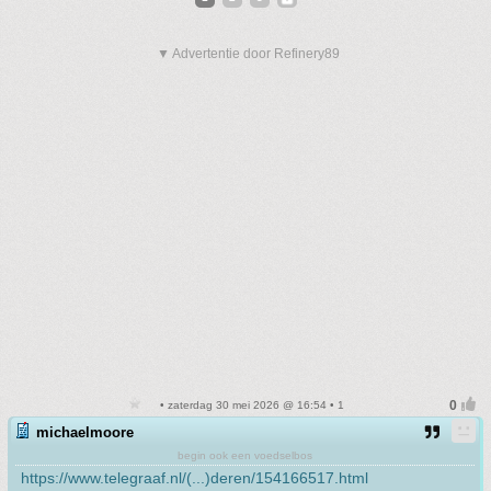
▼ Advertentie door Refinery89
• zaterdag 30 mei 2026 @ 16:54 • 1
michaelmoore
begin ook een voedselbos
https://www.telegraaf.nl/(...)deren/154166517.html