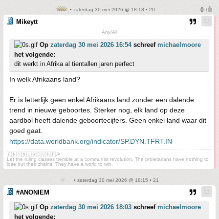
• zaterdag 30 mei 2026 @ 18:13 • 20
Mikeytt
Any/All
Op
zaterdag 30 mei 2026 16:54
schreef
michaelmoore
het volgende:
dit werkt in Afrika al tientallen jaren perfect
In welk Afrikaans land?
Er is letterlijk geen enkel Afrikaans land zonder een dalende
trend in nieuwe geboortes. Sterker nog, elk land op deze
aardbol heeft dalende geboortecijfers. Geen enkel land waar dit
goed gaat.
https://data.worldbank.org/indicator/SP.DYN.TFRT.IN
🇨🇳🇻🇳🇱🇦🇨🇺🇰🇵☭
Let the ruling classes tremble at a communist revolution. The proletarians have nothing to
lose but their chains. They have a world to win.
• zaterdag 30 mei 2026 @ 18:15 • 21
#ANONIEM
Op
zaterdag 30 mei 2026 18:03
schreef
michaelmoore
het volgende: