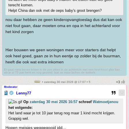
terecht komen.
Helpt China dan ook met de oeps baby's groot brengen?
nou daar hebben ze geen kinderopvangtoeslag dus dat kan ook
niet fout gaan, daar moeten oma en opa in het achterland voor
het kind zorgen
Hier bouwen we geen woningen meer voor starters dat helpt
ook heel goed, gaan ze in hun eentje op zolder bij de buurman,
heeft die ook wat extra inkomen
Er gaat niets boven lekker in de zon zitten in de achtertuin met een heel koud glas bier ,
als je al 75 jaar bent en nog gezond, laat ze maar lachen de sukkels
• zaterdag 30 mei 2026 @ 17:07 • 5
Moderator
Lenny77
Op
zaterdag 30 mei 2026 16:57
schreef
Watmoetjenou
het volgende:
Het land waar je tot 10 jaar terug nog maar 1 kind mocht krijgen.
Grappig wel.
Hopen meisjes weggegooid idd...