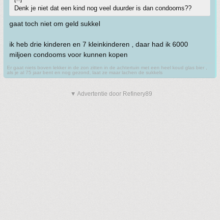
Denk je niet dat een kind nog veel duurder is dan condooms??
gaat toch niet om geld sukkel
ik heb drie kinderen en 7 kleinkinderen , daar had ik 6000
miljoen condooms voor kunnen kopen
Er gaat niets boven lekker in de zon zitten in de achtertuin met een heel koud glas bier ,
als je al 75 jaar bent en nog gezond, laat ze maar lachen de sukkels
▼ Advertentie door Refinery89