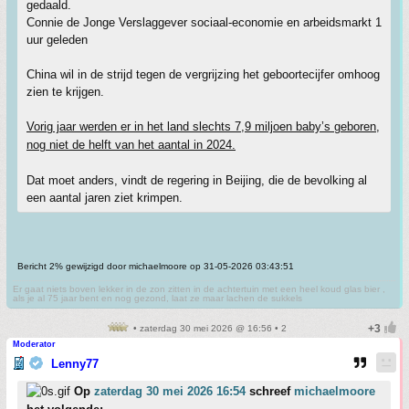
gedaald.
Connie de Jonge Verslaggever sociaal-economie en arbeidsmarkt 1
uur geleden
China wil in de strijd tegen de vergrijzing het geboortecijfer omhoog
zien te krijgen.
Vorig jaar werden er in het land slechts 7,9 miljoen baby’s geboren,
nog niet de helft van het aantal in 2024.
Dat moet anders, vindt de regering in Beijing, die de bevolking al
een aantal jaren ziet krimpen.
Bericht 2% gewijzigd door michaelmoore op 31-05-2026 03:43:51
Er gaat niets boven lekker in de zon zitten in de achtertuin met een heel koud glas bier ,
als je al 75 jaar bent en nog gezond, laat ze maar lachen de sukkels
• zaterdag 30 mei 2026 @ 16:56 • 2
Moderator
Lenny77
Op
zaterdag 30 mei 2026 16:54
schreef
michaelmoore