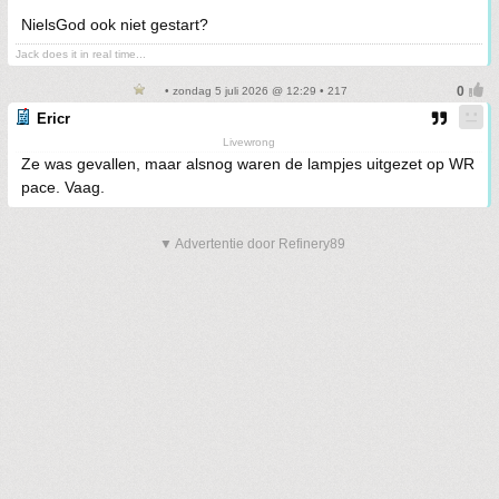
NielsGod ook niet gestart?
Jack does it in real time...
• zondag 5 juli 2026 @ 12:29 • 217
Ericr
Livewrong
Ze was gevallen, maar alsnog waren de lampjes uitgezet op WR
pace. Vaag.
▼ Advertentie door Refinery89