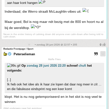
aan haar kont hangen
Inderdaad, die Werro straalt McLaughlin-vibes uit.
Maar goed, Bol is nog maar nét bezig met de 800 en hoort nu al
bij de wereldtop.
Never in the entire history of calming down did anyone ever calm down after being told to
calm down.
• zondag 28 juni 2026 @ 22:57 • 205
Redactie Frontpage / Sport
Peterselieman
Maffe Fries
Op
zondag 28 juni 2026 22:20
schreef
chufi
het
volgende:
[..]
Ik heb ook het idee als ik haar zie lopen dat daar nog meer in zit ...
en die fabuleuse eindsprint nog een keer komt
klopt. Het is nu nog getemporiseerd en in het slot is nog veel te
winnen
Altijd onderweg naar het avontuur