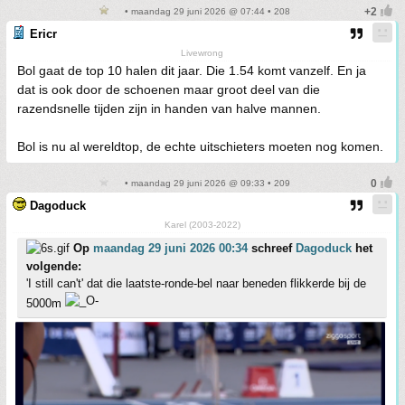
• maandag 29 juni 2026 @ 07:44 • 208
Ericr
Livewrong
Bol gaat de top 10 halen dit jaar. Die 1.54 komt vanzelf. En ja
dat is ook door de schoenen maar groot deel van die
razendsnelle tijden zijn in handen van halve mannen.
Bol is nu al wereldtop, de echte uitschieters moeten nog komen.
• maandag 29 juni 2026 @ 09:33 • 209
Dagoduck
Karel (2003-2022)
Op
maandag 29 juni 2026 00:34
schreef
Dagoduck
het
volgende:
'I still can't' dat die laatste-ronde-bel naar beneden flikkerde bij de
5000m