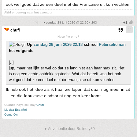
ook wel goed dat ze een duel met die Française uit kon vechten
Altijd onderweg naar het avontuur
• zondag 28 juni 2026 @ 22:20 • 203
chufi
Hace frio o no?
Op
zondag 28 juni 2026 22:18
schreef
Peterselieman
het volgende:
[..]
jup, maar het lijkt er wel op dat ze lang niet aan haar max zit. Het
is nog een echte ontdekkingstocht. Wat dat betreft was het ook
wel goed dat ze een duel met die Française uit kon vechten
Ik heb ook het idee als ik haar zie lopen dat daar nog meer in zit
... en die fabuleuse eindsprint nog een keer komt
Cuando haya sol, hay
Chufi
Musica Español
Come On
▼ Advertentie door Refinery89