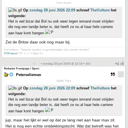
Fran knock
Op
zondag 28 juni 2026 22:09
schreef
TheVulture
het
volgende:
Het is wel bizar dat Bol nu ook weer tegen iemand moet strijden
die nog een tandje beter is, dat heeft ze nu al haar hele carriere
aan haar kont hangen
Zet de Britse daar ook nog maar bij
Cancellara; "Tweede worden is gemakkelijker dan eerste worden"
FOK!sport
*O* ✩ ✩ ✩ Ajax O+
• zondag 28 juni 2026 @ 22:18 • 202
Redactie Frontpage / Sport
Peterselieman
Maffe Fries
Op
zondag 28 juni 2026 22:09
schreef
TheVulture
het
volgende:
Het is wel bizar dat Bol nu ook weer tegen iemand moet strijden
die nog een tandje beter is, dat heeft ze nu al haar hele carriere
aan haar kont hangen
jup, maar het lijkt er wel op dat ze lang niet aan haar max zit.
Het is nog een echte ontdekkingstocht. Wat dat betreft was het