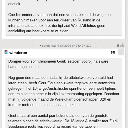
atletiek.
Coe liet eerder al verstaan dat een vredesakkoord de weg zou
kunnen vrijmaken voor een terugkeer van Rusland in de
internationale atletiek. Tot die tijd ziet World Athletics geen
aanleiding om haar koers te wijzigen.
• donderdag 9 juli 2026 @ 23:42 • 220
wimderon
Domper voor sprintfenomeen Gout: seizoen voorbij na zware
hamstringblessure
Nog geen drie maanden nadat hij de atletiekwereld versteld had
laten staan, heeft Gout Gout een zware tegenvaller te verwerken
gekregen. Het 18-jarige Australische sprintfenomeen heeft tijdens
een training een scheur in zijn linkerhamstring opgelopen. Daardoor
mist hij volgende maand de Wereldkampioenschappen U20 én
komt er meteen een einde aan zijn seizoen.
Gout staat al een aantal jaar bekend als een van de grootste
talenten binnen de atletiekwereld. De 18-jarige Australiër met Zuid-
Soedanese roots liep record na record van de tabellen.