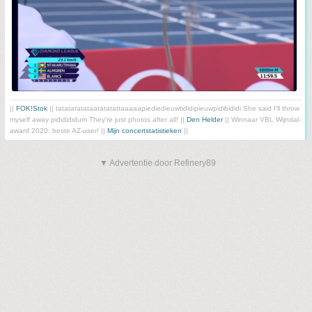
||
FOK!Stok
|| tatatatatataatatatattaaaaapiediedieuwtididipieuwpidibididi She said I'll throw
myself away pididididum They're just photos after all! ||
Den Helder
|| Winnaar VBL Wijndal-
award 2020: beste AZ-user! ||
Mijn concertstatistieken
||
▼ Advertentie door Refinery89