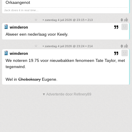
Orkaangenot
Jack does it in real time...
• zaterdag 4 juli 2026 @ 23:15 • 213
wimderon
Alweer een nederlaag voor Keely.
• zaterdag 4 juli 2026 @ 23:24 • 214
wimderon
We noteren 19.75 voor nieuwbakken fenomeen Tate Taylor, met
tegenwind.
Wel in
Cheboksary
Eugene.
▼ Advertentie door Refinery89