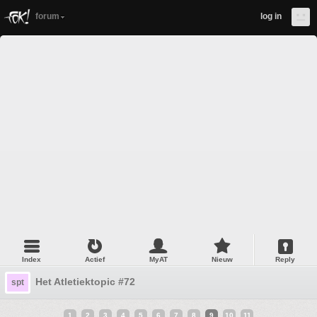
forum
log in
Index
Actief
MyAT
Nieuw
Reply
Het Atletiektopic #72
spt
1
2
3
4
5
6
7
8
9
10
11