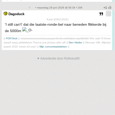
• maandag 29 juni 2026 @ 00:34 • 206
Dagoduck
Karel (2003-2022)
'I still can't' dat die laatste-ronde-bel naar beneden flikkerde bij
de 5000m
||
FOK!Stok
|| tatatatatataatatatattaaaaapiediedieuwtididipieuwpidibididi She said I'll throw
myself away pididididum They're just photos after all! ||
Den Helder
|| Winnaar VBL Wijndal-
award 2020: beste AZ-user! ||
Mijn concertstatistieken
||
▼ Advertentie door Refinery89