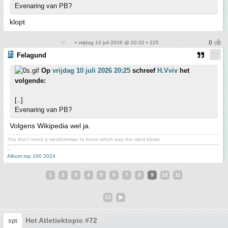
Evenaring van PB?
klopt
• vrijdag 10 juli 2026 @ 20:32 • 225
Felagund
Op
vrijdag 10 juli 2026 20:25
schreef
H.Vviv
het
volgende:
[..]
Evenaring van PB?
Volgens Wikipedia wel ja.
You don't need a weatherman to know which way the wind blows.
-------------------------------------------------------------------------------------------------------------------------------------------
--
Album top 100 2024
1
2
3
4
5
6
7
8
9
10
11
12
Het Atletiektopic #72
spt