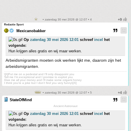
• zaterdag 30 mei 2026 @ 12:07 • 4
Redactie Sport
Mexicanobakker
Op
zaterdag 30 mei 2026 12:01
schreef
incel
het
volgende:
Hun krijgen alles gratis en wij maar werken.
Arbeidsmigranten moeten ook werken lijkt me, daarom zijn het
arbeidsmigranten.
\[i\]Put me on a pedestal and I'll only disappoint you
Tell me I'm exceptional and I promise to exploit you
Give me all your money and I'll make some origami honey
I think you're a joke but I don't find you very funny\[/i\]
• zaterdag 30 mei 2026 @ 12:07 • 5
StateOfMind
Ancient Astronaut
Op
zaterdag 30 mei 2026 12:01
schreef
incel
het
volgende:
Hun krijgen alles gratis en wij maar werken.