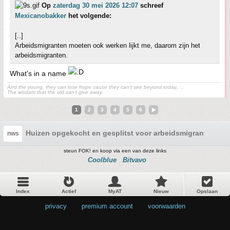
Op
zaterdag 30 mei 2026 12:07
schreef
Mexicanobakker
het volgende:
[..]
Arbeidsmigranten moeten ook werken lijkt me, daarom zijn het
arbeidsmigranten.
What's in a name
And the young, they can lose hope cause they can't see beyond today,. ..
The wisdom that the old can't give away
1
2
3
4
5
6
Huizen opgekocht en gesplitst voor arbeidsmigranten: 
nws
steun FOK! en koop via een van deze links
Coolblue
Bitvavo
Index
Actief
MyAT
Nieuw
Opslaan
privacy
•
premium account
•
voorwaarden