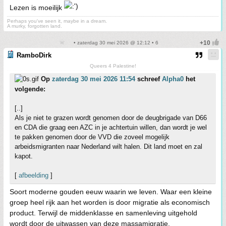
Lezen is moeilijk
Perhaps you've seen it, maybe in a dream.
A murky, forgotten land.
• zaterdag 30 mei 2026 @ 12:12 • 6
RamboDirk
Queers 4 Palestine!
Op
zaterdag 30 mei 2026 11:54
schreef
Alpha0
het
volgende:
[..]
Als je niet te grazen wordt genomen door de deugbrigade van D66
en CDA die graag een AZC in je achtertuin willen, dan wordt je wel
te pakken genomen door de VVD die zoveel mogelijk
arbeidsmigranten naar Nederland wilt halen. Dit land moet en zal
kapot.
[
afbeelding
]
Soort moderne gouden eeuw waarin we leven. Waar een kleine
groep heel rijk aan het worden is door migratie als economisch
product. Terwijl de middenklasse en samenleving uitgehold
wordt door de uitwassen van deze massamigratie.