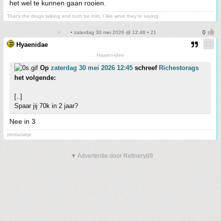
het wel te kunnen gaan rooien.
That's the drugs talking and truth be told, I like what they're saying.
• zaterdag 30 mei 2026 @ 12:48 • 21
Hyaenidae
Haaien-idee
Op
zaterdag 30 mei 2026 12:45
schreef
Richestorags
het volgende:
[..]
Spaar jij 70k in 2 jaar?
Nee in 3
pindazakje
▼ Advertentie door Refinery89