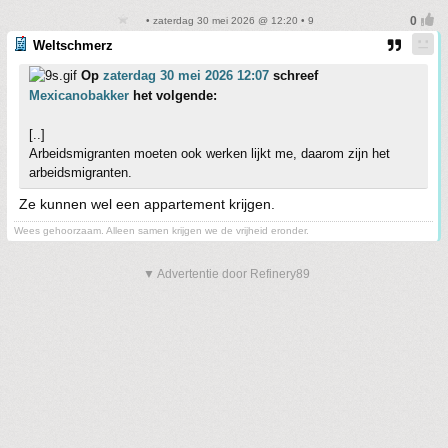
• zaterdag 30 mei 2026 @ 12:20 • 9
Weltschmerz
Op
zaterdag 30 mei 2026 12:07
schreef
Mexicanobakker
het volgende:
[..]
Arbeidsmigranten moeten ook werken lijkt me, daarom zijn het
arbeidsmigranten.
Ze kunnen wel een appartement krijgen.
Wees gehoorzaam. Alleen samen krijgen we de vrijheid eronder.
▼ Advertentie door Refinery89