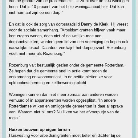
van de grootte van de problematiek. “Ik zit al over de 200 woningen
heen. Dat is 10 procent van het hele woningaanbod hier. Dat kan
niet normaal zijn op een dorp.”
En dat is ook de zorg van dorpsraadslid Danny de Klerk. Hij vreest
voor de sociale samenhang. “Arbeidsmigranten blijven vaak maar
kort ergens wonen, doen niet of nauwelijks mee aan
dorpsactiviteiten, worden geen lid van een vereniging en kopen ook
nauwelijks lokaal. Daardoor verdwijnt het dorpsgevoel. Rozenburg
voelt niet meer als Rozenburg.”
Rozenburg valt bestuurlijk gezien onder de gemeente Rotterdam.
Ze hopen dat die gemeente snel in actie komt tegen de
verkamering en woonoverlast. In de petitie pleiten ze voor
opkoopbescherming en zelfbewoningsplicht.
Woningen kunnen dan niet meer zomaar aan anderen worden
verhuurd of in appartementen worden opgesplitst. “In andere
Rotterdamse wijken en omliggende gemeenten is daar al sprake
van. Waarom niet bij ons? Nu lijken we het afvoerputje van de
regio.”
Huizen bouwen op eigen terrein
Huisvesting voor arbeidsmigranten moet beter en dichter bij de