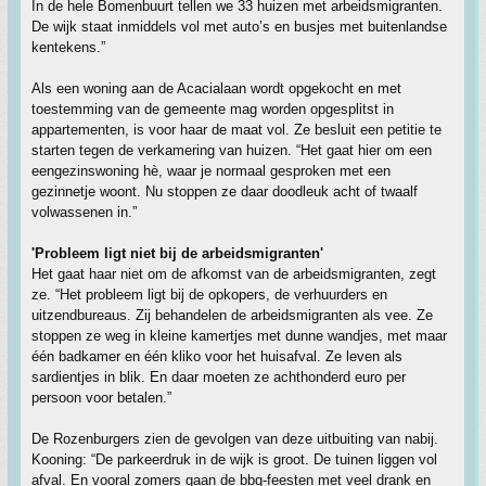
In de hele Bomenbuurt tellen we 33 huizen met arbeidsmigranten.
De wijk staat inmiddels vol met auto’s en busjes met buitenlandse
kentekens.”
Als een woning aan de Acacialaan wordt opgekocht en met
toestemming van de gemeente mag worden opgesplitst in
appartementen, is voor haar de maat vol. Ze besluit een petitie te
starten tegen de verkamering van huizen. “Het gaat hier om een
eengezinswoning hè, waar je normaal gesproken met een
gezinnetje woont. Nu stoppen ze daar doodleuk acht of twaalf
volwassenen in.”
'Probleem ligt niet bij de arbeidsmigranten'
Het gaat haar niet om de afkomst van de arbeidsmigranten, zegt
ze. “Het probleem ligt bij de opkopers, de verhuurders en
uitzendbureaus. Zij behandelen de arbeidsmigranten als vee. Ze
stoppen ze weg in kleine kamertjes met dunne wandjes, met maar
één badkamer en één kliko voor het huisafval. Ze leven als
sardientjes in blik. En daar moeten ze achthonderd euro per
persoon voor betalen.”
De Rozenburgers zien de gevolgen van deze uitbuiting van nabij.
Kooning: “De parkeerdruk in de wijk is groot. De tuinen liggen vol
afval. En vooral zomers gaan de bbq-feesten met veel drank en