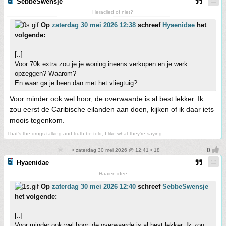
SebbeSwensje
Heraclied of niet?
Op
zaterdag 30 mei 2026 12:38
schreef
Hyaenidae
het
volgende:
[..]
Voor 70k extra zou je je woning ineens verkopen en je werk
opzeggen? Waarom?
En waar ga je heen dan met het vliegtuig?
Voor minder ook wel hoor, de overwaarde is al best lekker. Ik
zou eerst de Caribische eilanden aan doen, kijken of ik daar iets
moois tegenkom.
That's the drugs talking and truth be told, I like what they're saying.
• zaterdag 30 mei 2026 @ 12:41 • 18
Hyaenidae
Haaien-idee
Op
zaterdag 30 mei 2026 12:40
schreef
SebbeSwensje
het volgende:
[..]
Voor minder ook wel hoor, de overwaarde is al best lekker. Ik zou