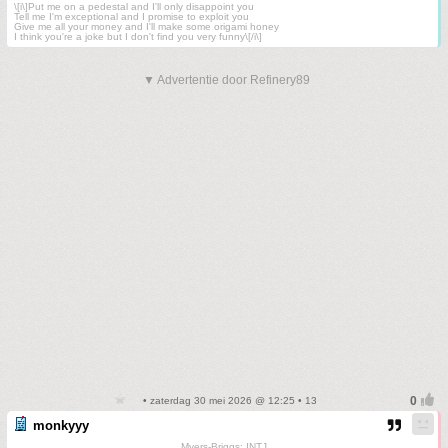
\[i\]Put me on a pedestal and I'll only disappoint you
Tell me I'm exceptional and I promise to exploit you
Give me all your money and I'll make some origami honey
I think you're a joke but I don't find you very funny\[/i\]
▼ Advertentie door Refinery89
• zaterdag 30 mei 2026 @ 12:25 • 13
monkyyy
Myers-Briggs: INTJ