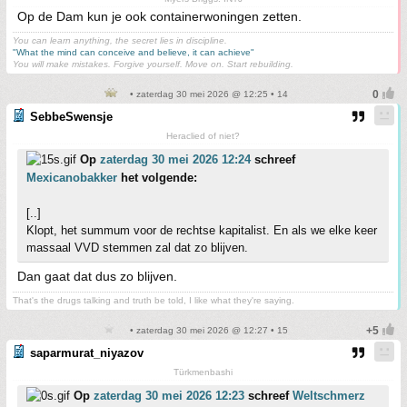
Op de Dam kun je ook containerwoningen zetten.
You can learn anything, the secret lies in discipline.
"What the mind can conceive and believe, it can achieve"
You will make mistakes. Forgive yourself. Move on. Start rebuilding.
• zaterdag 30 mei 2026 @ 12:25 • 14
SebbeSwensje
Heraclied of niet?
Op
zaterdag 30 mei 2026 12:24
schreef
Mexicanobakker
het volgende:
[..]
Klopt, het summum voor de rechtse kapitalist. En als we elke keer
massaal VVD stemmen zal dat zo blijven.
Dan gaat dat dus zo blijven.
That's the drugs talking and truth be told, I like what they're saying.
• zaterdag 30 mei 2026 @ 12:27 • 15
saparmurat_niyazov
Türkmenbashi
Op
zaterdag 30 mei 2026 12:23
schreef
Weltschmerz