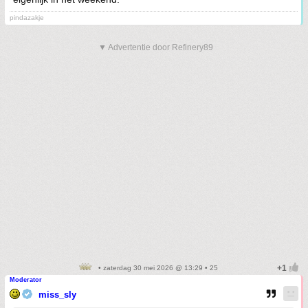
pindazakje
▼ Advertentie door Refinery89
• zaterdag 30 mei 2026 @ 13:29 • 25
Moderator
miss_sly