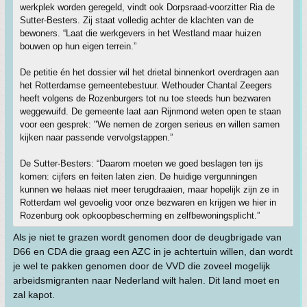
werkplek worden geregeld, vindt ook Dorpsraad-voorzitter Ria de
Sutter-Besters. Zij staat volledig achter de klachten van de
bewoners. “Laat die werkgevers in het Westland maar huizen
bouwen op hun eigen terrein.”
De petitie én het dossier wil het drietal binnenkort overdragen aan
het Rotterdamse gemeentebestuur. Wethouder Chantal Zeegers
heeft volgens de Rozenburgers tot nu toe steeds hun bezwaren
weggewuifd. De gemeente laat aan Rijnmond weten open te staan
voor een gesprek: "We nemen de zorgen serieus en willen samen
kijken naar passende vervolgstappen.”
De Sutter-Besters: “Daarom moeten we goed beslagen ten ijs
komen: cijfers en feiten laten zien. De huidige vergunningen
kunnen we helaas niet meer terugdraaien, maar hopelijk zijn ze in
Rotterdam wel gevoelig voor onze bezwaren en krijgen we hier in
Rozenburg ook opkoopbescherming en zelfbewoningsplicht.”
Als je niet te grazen wordt genomen door de deugbrigade van
D66 en CDA die graag een AZC in je achtertuin willen, dan wordt
je wel te pakken genomen door de VVD die zoveel mogelijk
arbeidsmigranten naar Nederland wilt halen. Dit land moet en
zal kapot.