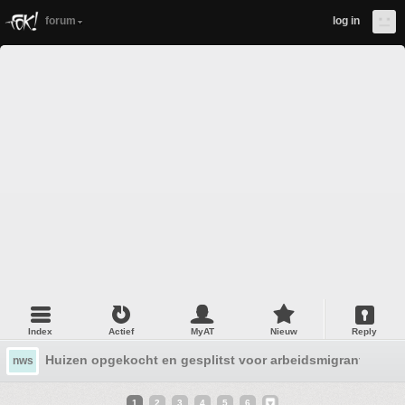
forum
log in
Index
Actief
MyAT
Nieuw
Reply
Huizen opgekocht en gesplitst voor arbeidsmigranten: 
nws
1
2
3
4
5
6