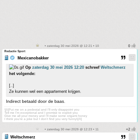
• zaterdag 30 mei 2026 @ 12:21 • 10
Redactie Sport
Mexicanobakker
Op
zaterdag 30 mei 2026 12:20
schreef
Weltschmerz
het volgende:
[..]
Ze kunnen wel een appartement krijgen.
Indirect betaald door de baas.
\[i\]Put me on a pedestal and I'll only disappoint you
Tell me I'm exceptional and I promise to exploit you
Give me all your money and I'll make some origami honey
I think you're a joke but I don't find you very funny\[/i\]
• zaterdag 30 mei 2026 @ 12:23 • 11
Weltschmerz