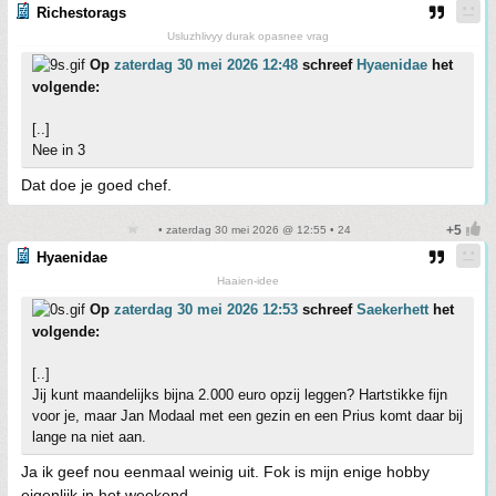
Richestorags
Usluzhlivyy durak opasnee vrag
Op
zaterdag 30 mei 2026 12:48
schreef
Hyaenidae
het
volgende:
[..]
Nee in 3
Dat doe je goed chef.
• zaterdag 30 mei 2026 @ 12:55 • 24
Hyaenidae
Haaien-idee
Op
zaterdag 30 mei 2026 12:53
schreef
Saekerhett
het
volgende:
[..]
Jij kunt maandelijks bijna 2.000 euro opzij leggen? Hartstikke fijn
voor je, maar Jan Modaal met een gezin en een Prius komt daar bij
lange na niet aan.
Ja ik geef nou eenmaal weinig uit. Fok is mijn enige hobby
eigenlijk in het weekend.