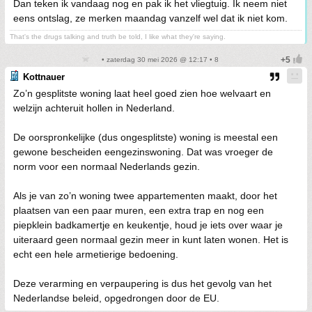
Dan teken ik vandaag nog en pak ik het vliegtuig. Ik neem niet
eens ontslag, ze merken maandag vanzelf wel dat ik niet kom.
That's the drugs talking and truth be told, I like what they're saying.
• zaterdag 30 mei 2026 @ 12:17 • 8
Kottnauer
Zo’n gesplitste woning laat heel goed zien hoe welvaart en
welzijn achteruit hollen in Nederland.
De oorspronkelijke (dus ongesplitste) woning is meestal een
gewone bescheiden eengezinswoning. Dat was vroeger de
norm voor een normaal Nederlands gezin.
Als je van zo’n woning twee appartementen maakt, door het
plaatsen van een paar muren, een extra trap en nog een
piepklein badkamertje en keukentje, houd je iets over waar je
uiteraard geen normaal gezin meer in kunt laten wonen. Het is
echt een hele armetierige bedoening.
Deze verarming en verpaupering is dus het gevolg van het
Nederlandse beleid, opgedrongen door de EU.