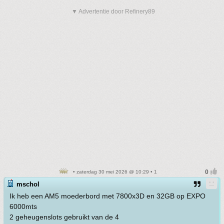
▼ Advertentie door Refinery89
• zaterdag 30 mei 2026 @ 10:29 • 1
mschol
Ik heb een AM5 moederbord met 7800x3D en 32GB op EXPO
6000mts
2 geheugenslots gebruikt van de 4