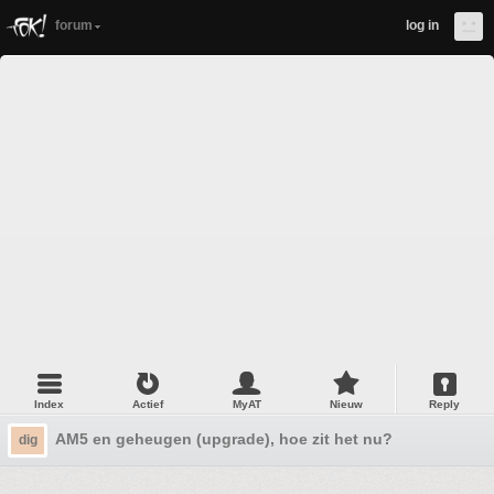
forum
log in
Index
Actief
MyAT
Nieuw
Reply
AM5 en geheugen (upgrade), hoe zit het nu?
dig