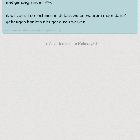
niet genoeg vinden
ik wil vooral de technische details weten waarom meer dan 2
geheugen banken niet goed zou werken
mentions en alerts staan uit, pm/dm mij
▼ Advertentie door Refinery89