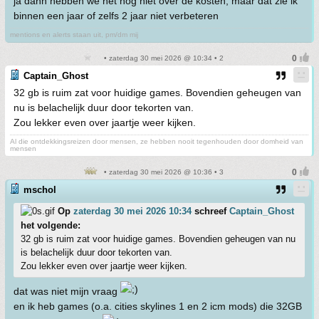
ja dann hebben we het nog niet over de kosten, maar dat zie ik
binnen een jaar of zelfs 2 jaar niet verbeteren
mentions en alerts staan uit, pm/dm mij
• zaterdag 30 mei 2026 @ 10:34 • 2
Captain_Ghost
32 gb is ruim zat voor huidige games. Bovendien geheugen van
nu is belachelijk duur door tekorten van.
Zou lekker even over jaartje weer kijken.
Al die ontdekkingsreizen door mensen, ze hebben nooit tegenhouden door domheid van
mensen
• zaterdag 30 mei 2026 @ 10:36 • 3
mschol
Op
zaterdag 30 mei 2026 10:34
schreef
Captain_Ghost
het volgende:
32 gb is ruim zat voor huidige games. Bovendien geheugen van nu
is belachelijk duur door tekorten van.
Zou lekker even over jaartje weer kijken.
dat was niet mijn vraag
en ik heb games (o.a. cities skylines 1 en 2 icm mods) die 32GB