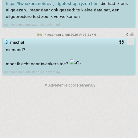
https://tweakers.net/revi(...)getest-op-ryzen.html
die had ik ook
al gelezen.. maar daar ook gezegd: te kleine data set, een
uitgebreidere test zou ik verwelkomen
mentions en alerts staan uit, pm/dm mij
• maandag 1 juni 2026 @ 08:21 • 6
mschol
niemand?
moet ik echt naar tweakers toe?
mentions en alerts staan uit, pm/dm mij
▼ Advertentie door Refinery89