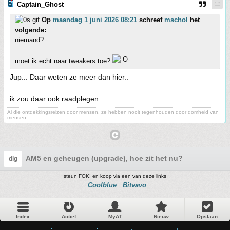
Captain_Ghost
Op
maandag 1 juni 2026 08:21
schreef
mschol
het
volgende:
niemand?
moet ik echt naar tweakers toe?
Jup... Daar weten ze meer dan hier..
ik zou daar ook raadplegen.
Al die ontdekkingsreizen door mensen, ze hebben nooit tegenhouden door domheid van
mensen
AM5 en geheugen (upgrade), hoe zit het nu?
dig
steun FOK! en koop via een van deze links
Coolblue
Bitvavo
Index
Actief
MyAT
Nieuw
Opslaan