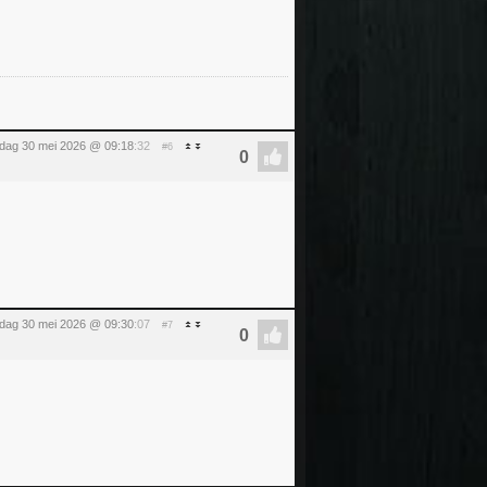
rdag 30 mei 2026 @ 09:18
:32
#6
rdag 30 mei 2026 @ 09:30
:07
#7