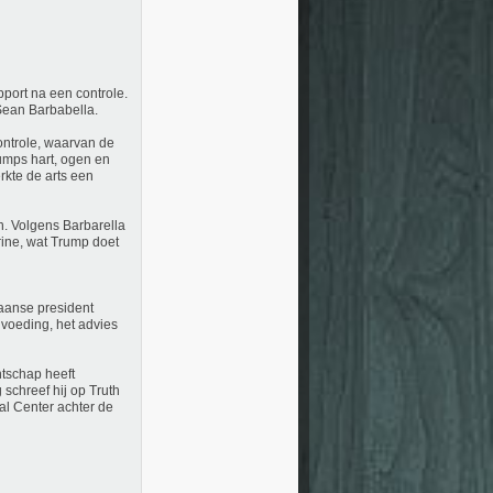
pport na een controle.
 Sean Barbabella.
ntrole, waarvan de
rumps hart, ogen en
rkte de arts een
n. Volgens Barbarella
rine, wat Trump doet
kaanse president
r voeding, het advies
ntschap heeft
 schreef hij op Truth
cal Center achter de