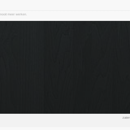
nooit meer werken.
zate