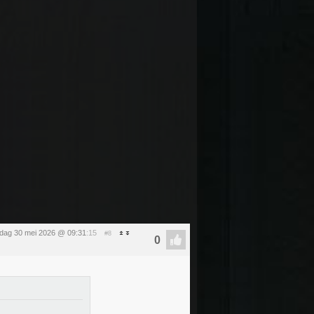
rdag 30 mei 2026 @ 09:31
:15
#8