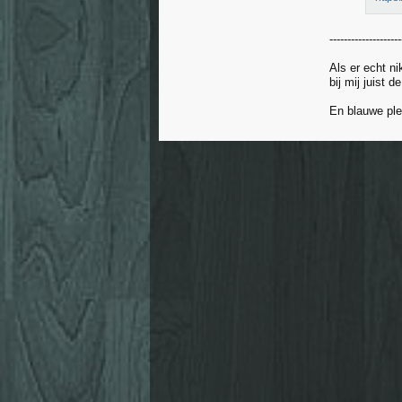
--------------------
Als er echt n
bij mij juist 
En blauwe pl