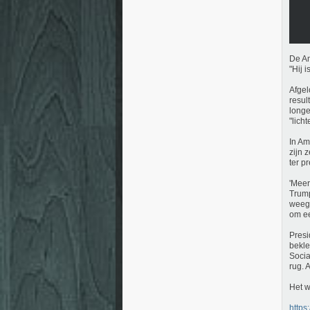
De Am
"Hij 
Afgel
resul
longe
"lich
In Am
zijn 
ter p
'Mee
Trump
weegt
om ee
Presi
bekle
Socia
rug. 
Het w
https