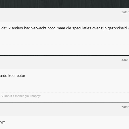
zate
 dat ik anders had verwacht hoor, maar die speculaties over zijn gezondheid wa
zate
nde keer beter
 Susan if it makes you happy"
zate
OIT