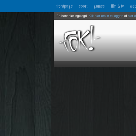
frontpage
sport
games
film & tv
web
Je bent niet ingelogd.
Klik hier om in te loggen
of
hier 