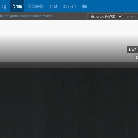
log
forum
fotoboek
chat
zoeken
dm
om een gratis account aan te maken
.
NWS
D