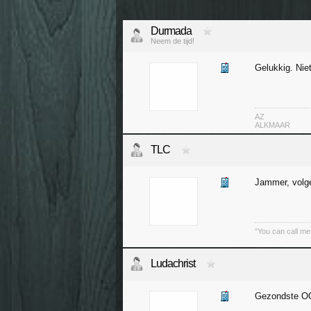
Durmada
Neem de tijd!
Gelukkig. Niet
AZ
ALKMAAR
TLC
Jammer, volge
"You can call me
Ludachrist
Gezondste O