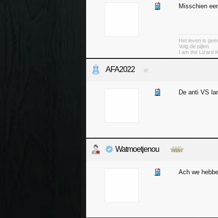
Misschien een
Het leven is geen
Volg de pijlen.
I am the Lizard K
AFA2022
De anti VS lan
Watmoetjenou
Ach we hebbe