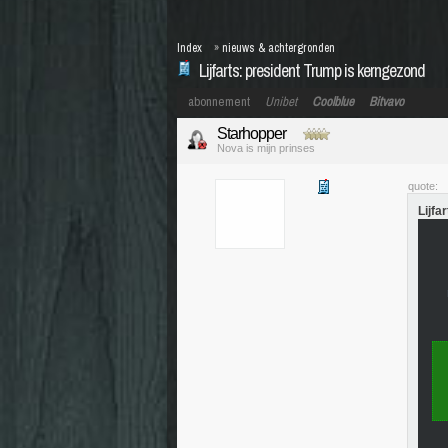
Index
»
nieuws & achtergronden
Lijfarts: president Trump is kerngezond
abonnement
Unibet
Coolblue
Bitvavo
Starhopper
Nova is mijn prinses
quote:
Lijfa