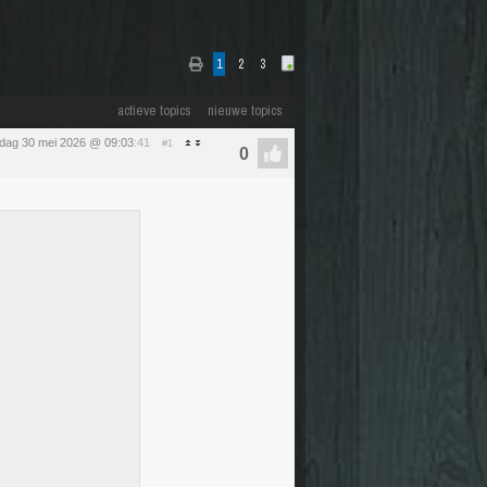
1
2
3
actieve topics
nieuwe topics
rdag 30 mei 2026 @ 09:03
:41
#1