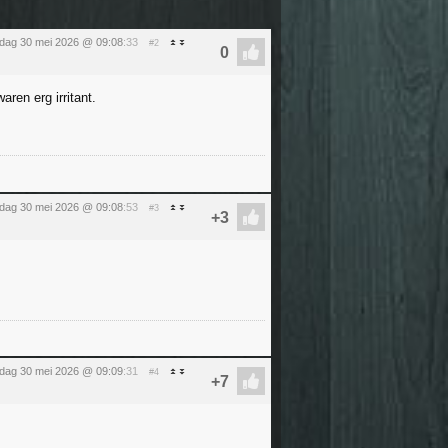
rdag 30 mei 2026 @ 09:08
:33
#2
ren erg irritant.
rdag 30 mei 2026 @ 09:08
:53
#3
rdag 30 mei 2026 @ 09:09
:31
#4