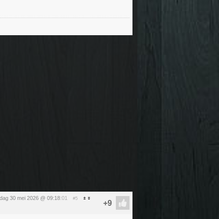
rdag 30 mei 2026 @ 09:18
:01
#5