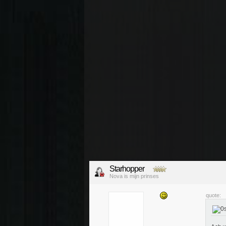
Starhopper
Nova is mijn prinses
quote: