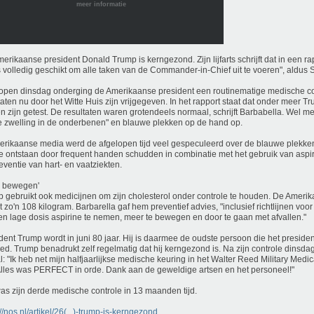
meer informatie
erikaanse president Donald Trump is kerngezond. Zijn lijfarts schrijft dat in een ra
is volledig geschikt om alle taken van de Commander-in-Chief uit te voeren", aldus
open dinsdag onderging de Amerikaanse president een routinematige medische co
taten nu door het Witte Huis zijn vrijgegeven. In het rapport staat dat onder meer T
n zijn getest. De resultaten waren grotendeels normaal, schrijft Barbabella. Wel me
te zwelling in de onderbenen" en blauwe plekken op de hand op.
erikaanse media werd de afgelopen tijd veel gespeculeerd over de blauwe plekke
ze ontstaan door frequent handen schudden in combinatie met het gebruik van aspi
reventie van hart- en vaatziekten.
r bewegen'
 gebruikt ook medicijnen om zijn cholesterol onder controle te houden. De Ameri
 zo'n 108 kilogram. Barbarella gaf hem preventief advies, "inclusief richtlijnen voo
n lage dosis aspirine te nemen, meer te bewegen en door te gaan met afvallen."
dent Trump wordt in juni 80 jaar. Hij is daarmee de oudste persoon die het preside
ed. Trump benadrukt zelf regelmatig dat hij kerngezond is. Na zijn controle dinsdag
l: "Ik heb net mijn halfjaarlijkse medische keuring in het Walter Reed Military Medi
Alles was PERFECT in orde. Dank aan de geweldige artsen en het personeel!"
as zijn derde medische controle in 13 maanden tijd.
://nos.nl/artikel/26(...)-trump-is-kerngezond