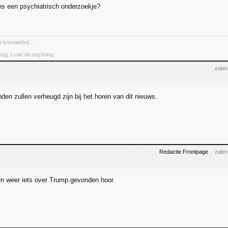
s een psychiatrisch onderzoekje?
 krentenbol...
ing. I can do anything.
zate
den zullen verheugd zijn bij het horen van dit nieuws.
Redactie Frontpage
zate
n weer iets over Trump gevonden hoor