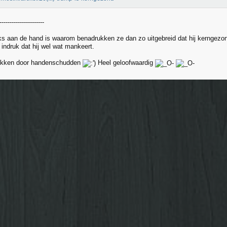
----------------------
iks aan de hand is waarom benadrukken ze dan zo uitgebreid dat hij kerngezo
de indruk dat hij wel wat mankeert.
ekken door handenschudden
Heel geloofwaardig