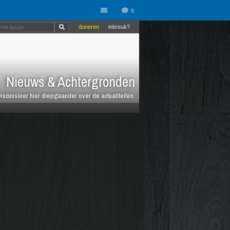
doneren
inbreuk?
Nieuws & Achtergronden
iscussieer hier diepgaander over de actualiteiten.