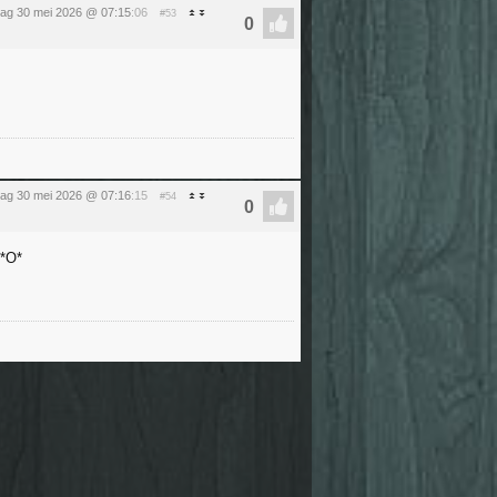
dag 30 mei 2026 @ 07:15
:06
#53
dag 30 mei 2026 @ 07:16
:15
#54