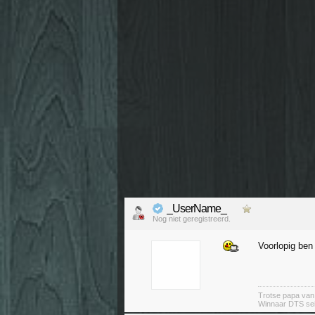
_UserName_
Nog niet geregistreerd.
Voorlopig ben
Trotse papa va
Winnaar DTS se