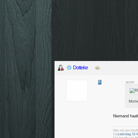
Dotteke
quote:
Momen
Niemand haalt
Wie mij niet heeft
Op
zaterdag 15 f
Dot houdt van le