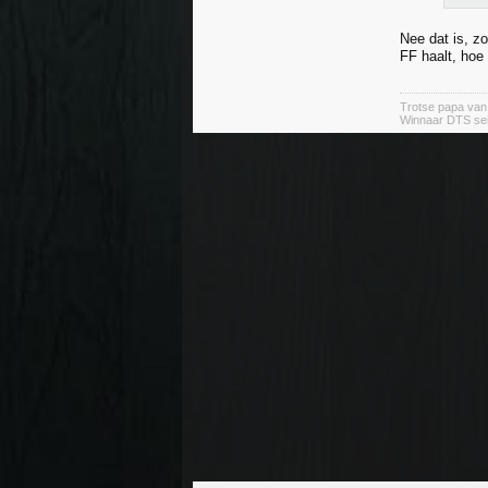
Nee dat is, zo
FF haalt, hoe 
Trotse papa va
Winnaar DTS se