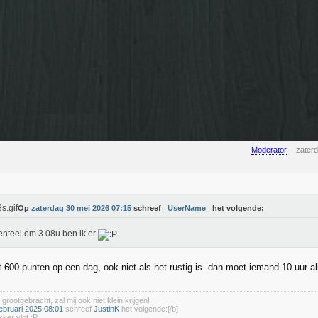
Moderator
zater
Op
zaterdag 30 mei 2026 07:15
schreef
_UserName_
het volgende:
teel om 3.08u ben ik er
 600 punten op een dag, ook niet als het rustig is. dan moet iemand 10 uur al
 grootgebracht, zal mij ook niet klein krijgen!
ebruari 2025 08:01
schreef
JustinK
het volgende:[/b]
kker vlot :P