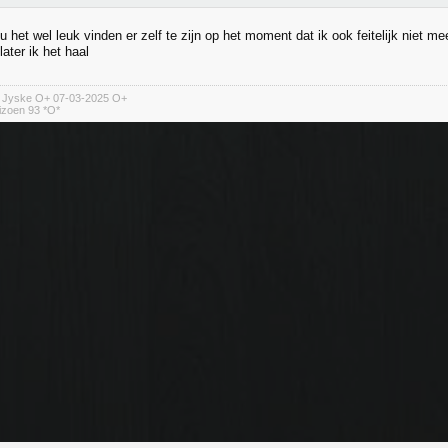
u het wel leuk vinden er zelf te zijn op het moment dat ik ook feitelijk niet m
later ik het haal
n Jyske O+ 07-03-2025 O+
izoen 93 *O*