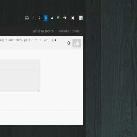
1
2
3
4
5
actieve topics
nieuwe topics
dag 30 mei 2026 @ 06:57
:13
#51