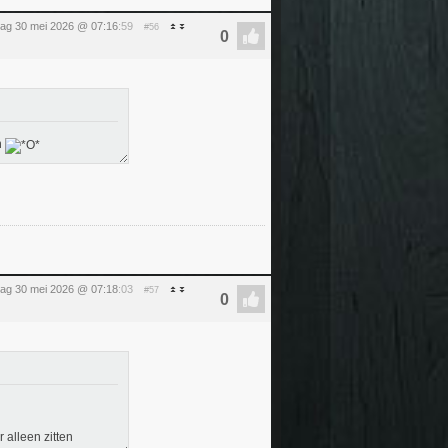
dag 30 mei 2026 @ 07:16
:59
#56
n
dag 30 mei 2026 @ 07:18
:03
#57
 alleen zitten