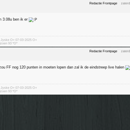
Redactie Frontpage
zater
 3.08u ben ik er
n Jyske O+ 07-03-2025 O+
izoen 93 *O*
Redactie Frontpage
zater
 zou FF nog 120 punten in moeten lopen dan zal ik de eindstreep live halen
n Jyske O+ 07-03-2025 O+
izoen 93 *O*