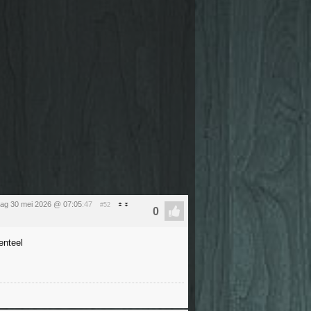
dag 30 mei 2026 @ 07:05
:47
#52
enteel