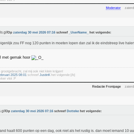
Moderator
zater
Op
zaterdag 30 mei 2026 07:16
schreef
_UserName_
het volgende:
igenlijk zou FF nog 120 punten in moeten lopen dan zal ik de eindstreep live hale
el met gemak hoor
 grootgebracht, zal mij ook niet klein krijgen!
ebruari 2025 08:01
schreef
JustinK
het volgende:[/b]
kker vlot :P
Redactie Frontpage
zater
Op
zaterdag 30 mei 2026 07:16
schreef
Dotteke
het volgende:
nd haalt 600 punten op een dag, ook niet als het rustig is. dan moet iemand 10 uur