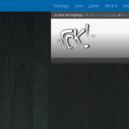
frontpage
sport
games
film & tv
web
Je bent niet ingelogd.
Klik hier om in te loggen
of
hier 