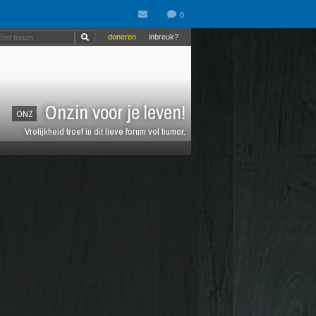
doneren
inbreuk?
Onzin voor je leven!
ONZ
Vrolijkheid troef in dit lieve forum vol humor.