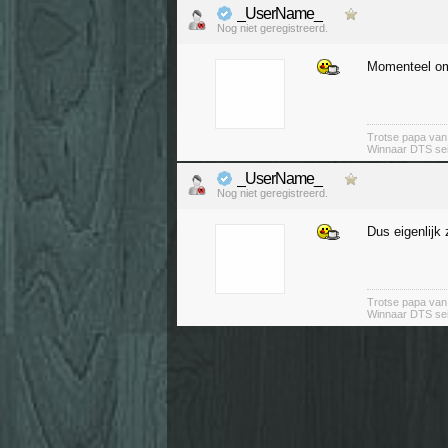
_UserName_
Nog niet geregistreerd.
Momenteel om
Trotse papa va
Winnaar DTS se
_UserName_
Nog niet geregistreerd.
Dus eigenlijk
Trotse papa va
Winnaar DTS se