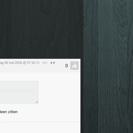
dag 30 mei 2026 @ 07:16
:30
#55
leen zitten