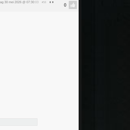
dag 30 mei 2026 @ 07:30
:03
#58