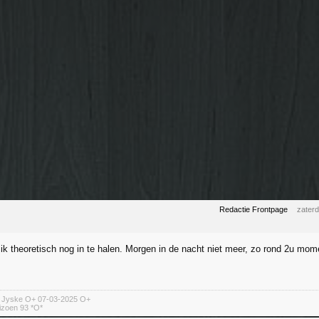
Redactie Frontpage
zater
 ik theoretisch nog in te halen. Morgen in de nacht niet meer, zo rond 2u mom
n Jyske O+ 07-03-2025 O+
izoen 93 *O*