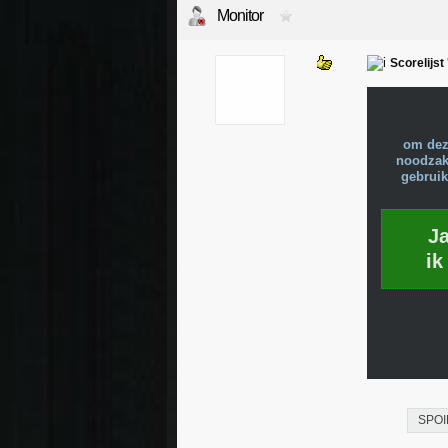
Monitor
Scorelijst
om dez
noodzake
gebruik
J
ik
SPOI