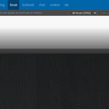
log
forum
fotoboek
chat
zoeken
dm
om een gratis account aan te maken
.