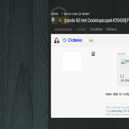
Index
»
onzin voor je leven!
[ronde 93 Het Dodetopicspel #20439] Pi
abonnement
Unibet
Coolblue
Bitvavo
Dotteke
quote:
[..]
Ja da
nee dat is vo
Wie mij niet heeft
Op
zaterdag 15 f
Dot houdt van le