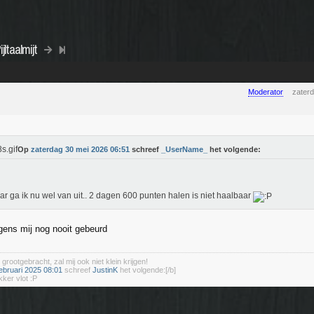
jltaalmijt
Moderator
zater
Op
zaterdag 30 mei 2026 06:51
schreef
_UserName_
het volgende:
ar ga ik nu wel van uit.. 2 dagen 600 punten halen is niet haalbaar
lgens mij nog nooit gebeurd
 grootgebracht, zal mij ook niet klein krijgen!
ebruari 2025 08:01
schreef
JustinK
het volgende:[/b]
kker vlot :P