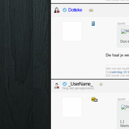
Dotteke
quote:
Dus e
Die haal je w
Wie mij niet heeft
Op
zaterdag 15 f
Dot houdt van le
_UserName_
Nog niet geregistreerd.
quote:
[..]
Niema