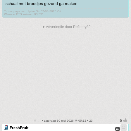
schaal met broodjes gezond ga maken
Trotse papa van Jyske O+ 07-03-2025 O+
Winnaar DTS seizoen 93 *O*
▼ Advertentie door Refinery89
• zaterdag 30 mei 2026 @ 05:12 • 23
FreshFruit