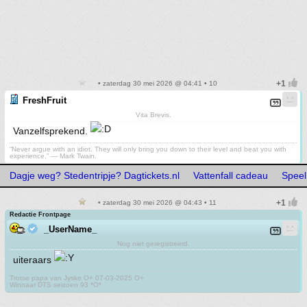
• zaterdag 30 mei 2026 @ 04:41 • 10
FreshFruit
Vita Brevis.
Vanzelfsprekend.
“Never argue with an idiot. They will only bring you down to their level and beat you with
experience.” ― Mark Twain.
Dagje weg? Stedentripje? Dagtickets.nl
Vattenfall cadeau
Speel
• zaterdag 30 mei 2026 @ 04:43 • 11
Redactie Frontpage
_UserName_
Nog niet geregistreerd.
uiteraars
Trotse papa van Jyske O+ 07-03-2025 O+
Winnaar DTS seizoen 93 *O*