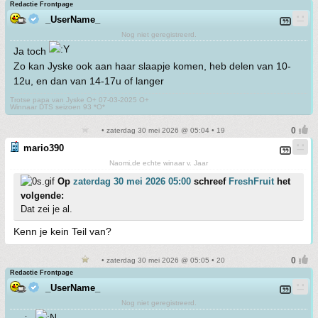
Redactie Frontpage
_UserName_
Nog niet geregistreerd.
Ja toch
Zo kan Jyske ook aan haar slaapje komen, heb delen van 10-
12u, en dan van 14-17u of langer
Trotse papa van Jyske O+ 07-03-2025 O+
Winnaar DTS seizoen 93 *O*
• zaterdag 30 mei 2026 @ 05:04 • 19
mario390
Naomi,de echte winaar v. Jaar
Op
zaterdag 30 mei 2026 05:00
schreef
FreshFruit
het
volgende:
Dat zei je al.
Kenn je kein Teil van?
• zaterdag 30 mei 2026 @ 05:05 • 20
Redactie Frontpage
_UserName_
Nog niet geregistreerd.