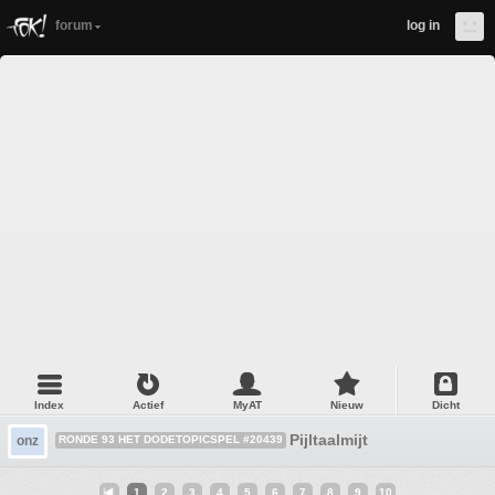
forum
log in
Index
Actief
MyAT
Nieuw
Dicht
Pijltaalmijt
onz
RONDE 93 HET DODETOPICSPEL #20439
1
2
3
4
5
6
7
8
9
10