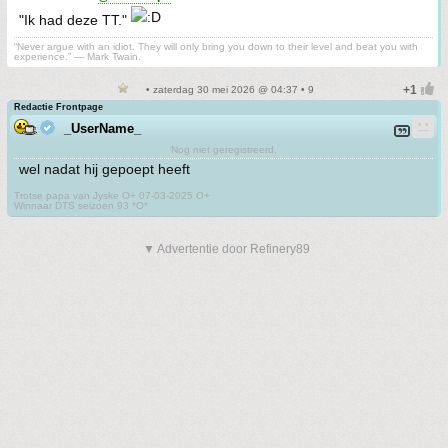
"Ik had deze TT."
“Never argue with an idiot. They will only bring you down to their level and beat you with
experience.” ― Mark Twain.
• zaterdag 30 mei 2026 @ 04:37 • 9
Redactie Frontpage
_UserName_
Nog niet geregistreerd.
wel nadat hij gepoept heeft
Trotse papa van Jyske O+ 07-03-2025 O+
Winnaar DTS seizoen 93 *O*
▼ Advertentie door Refinery89