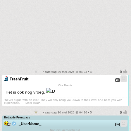
• zaterdag 30 mei 2026 @ 04:23 • 4
FreshFruit
Vita Brevis.
Het is ook nog vroeg.
“Never argue with an idiot. They will only bring you down to their level and beat you with
experience.” ― Mark Twain.
• zaterdag 30 mei 2026 @ 04:26 • 5
Redactie Frontpage
_UserName_
Nog niet geregistreerd.