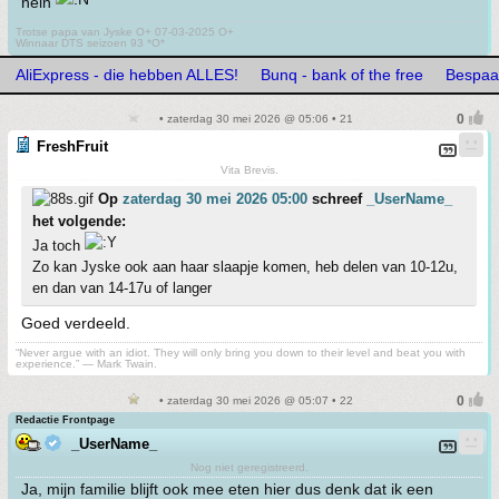
nein
Trotse papa van Jyske O+ 07-03-2025 O+
Winnaar DTS seizoen 93 *O*
AliExpress - die hebben ALLES!
Bunq - bank of the free
Bespaar
• zaterdag 30 mei 2026 @ 05:06 • 21
FreshFruit
Vita Brevis.
Op
zaterdag 30 mei 2026 05:00
schreef
_UserName_
het volgende:
Ja toch
Zo kan Jyske ook aan haar slaapje komen, heb delen van 10-12u,
en dan van 14-17u of langer
Goed verdeeld.
“Never argue with an idiot. They will only bring you down to their level and beat you with
experience.” ― Mark Twain.
• zaterdag 30 mei 2026 @ 05:07 • 22
Redactie Frontpage
_UserName_
Nog niet geregistreerd.
Ja, mijn familie blijft ook mee eten hier dus denk dat ik een