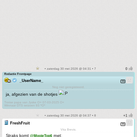
• zaterdag 30 mei 2026 @ 04:31 • 7
Redactie Frontpage
_UserName_
Nog niet geregistreerd.
ja, afgezien van de shotjes
Trotse papa van Jyske O+ 07-03-2025 O+
Winnaar DTS seizoen 93 *O*
• zaterdag 30 mei 2026 @ 04:37 • 8
FreshFruit
Vita Brevis.
Straks komt
met:
@MooieTop6