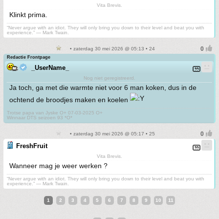
Vita Brevis.
Klinkt prima.
“Never argue with an idiot. They will only bring you down to their level and beat you with
experience.” ― Mark Twain.
• zaterdag 30 mei 2026 @ 05:13 • 24
Redactie Frontpage
_UserName_
Nog niet geregistreerd.
Ja toch, ga met die warmte niet voor 6 man koken, dus in de
ochtend de broodjes maken en koelen
Trotse papa van Jyske O+ 07-03-2025 O+
Winnaar DTS seizoen 93 *O*
• zaterdag 30 mei 2026 @ 05:17 • 25
FreshFruit
Vita Brevis.
Wanneer mag je weer werken ?
“Never argue with an idiot. They will only bring you down to their level and beat you with
experience.” ― Mark Twain.
1
2
3
4
5
6
7
8
9
10
11