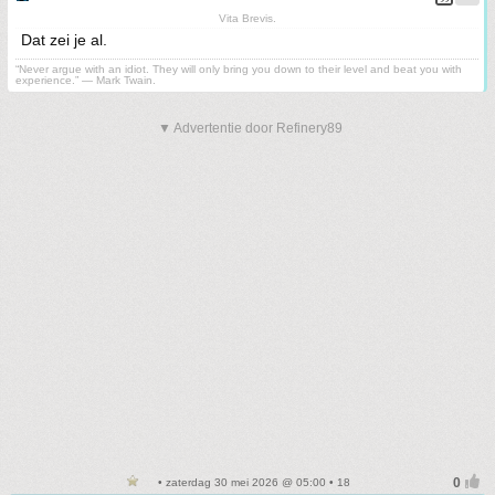
Vita Brevis.
Dat zei je al.
“Never argue with an idiot. They will only bring you down to their level and beat you with
experience.” ― Mark Twain.
▼ Advertentie door Refinery89
• zaterdag 30 mei 2026 @ 05:00 • 18