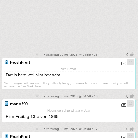
• zaterdag 30 mei 2026 @ 04:58 • 15
FreshFruit
Vita Brevis.
Dat is best wel slim bedacht.
“Never argue with an idiot. They will only bring you down to their level and beat you with
experience.” ― Mark Twain.
• zaterdag 30 mei 2026 @ 04:59 • 16
mario390
Naomi,de echte winaar v. Jaar
Film Freitag 13te von 1985
• zaterdag 30 mei 2026 @ 05:00 • 17
FreshFruit