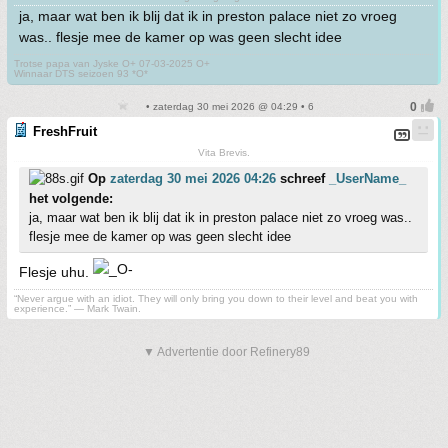
ja, maar wat ben ik blij dat ik in preston palace niet zo vroeg
was.. flesje mee de kamer op was geen slecht idee
Trotse papa van Jyske O+ 07-03-2025 O+
Winnaar DTS seizoen 93 *O*
• zaterdag 30 mei 2026 @ 04:29 • 6
FreshFruit
Vita Brevis.
Op
zaterdag 30 mei 2026 04:26
schreef
_UserName_
het volgende:
ja, maar wat ben ik blij dat ik in preston palace niet zo vroeg was..
flesje mee de kamer op was geen slecht idee
Flesje uhu.
“Never argue with an idiot. They will only bring you down to their level and beat you with
experience.” ― Mark Twain.
▼ Advertentie door Refinery89