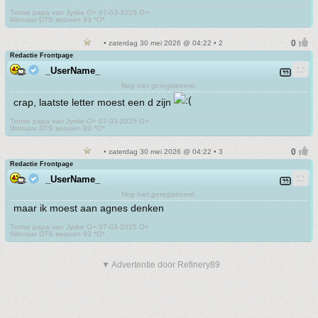
Trotse papa van Jyske O+ 07-03-2025 O+
Winnaar DTS seizoen 93 *O*
• zaterdag 30 mei 2026 @ 04:22 • 2
Redactie Frontpage
_UserName_
Nog niet geregistreerd.
crap, laatste letter moest een d zijn
Trotse papa van Jyske O+ 07-03-2025 O+
Winnaar DTS seizoen 93 *O*
• zaterdag 30 mei 2026 @ 04:22 • 3
Redactie Frontpage
_UserName_
Nog niet geregistreerd.
maar ik moest aan agnes denken
Trotse papa van Jyske O+ 07-03-2025 O+
Winnaar DTS seizoen 93 *O*
▼ Advertentie door Refinery89