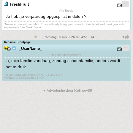
FreshFruit
Vita Brevis.
Je hebt je verjaardag opgesplitst in delen ?
“Never argue with an idiot. They will only bring you down to their level and beat you with
experience.” ― Mark Twain.
• zaterdag 30 mei 2026 @ 04:56 • 14
Redactie Frontpage
_UserName_
Nog niet geregistreerd.
ja, mijn familie vandaag, zondag schoonfamilie, anders wordt
het te druk
Trotse papa van Jyske O+ 07-03-2025 O+
Winnaar DTS seizoen 93 *O*
▼ Advertentie door Refinery89