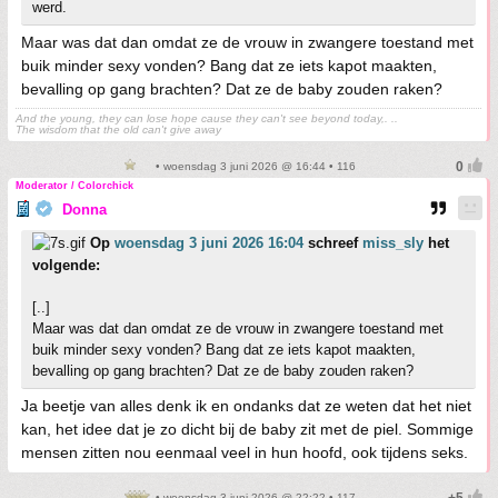
werd.
Maar was dat dan omdat ze de vrouw in zwangere toestand met
buik minder sexy vonden? Bang dat ze iets kapot maakten,
bevalling op gang brachten? Dat ze de baby zouden raken?
And the young, they can lose hope cause they can't see beyond today,. ..
The wisdom that the old can't give away
• woensdag 3 juni 2026 @ 16:44 • 116
Moderator / Colorchick
Donna
Op
woensdag 3 juni 2026 16:04
schreef
miss_sly
het
volgende:
[..]
Maar was dat dan omdat ze de vrouw in zwangere toestand met
buik minder sexy vonden? Bang dat ze iets kapot maakten,
bevalling op gang brachten? Dat ze de baby zouden raken?
Ja beetje van alles denk ik en ondanks dat ze weten dat het niet
kan, het idee dat je zo dicht bij de baby zit met de piel. Sommige
mensen zitten nou eenmaal veel in hun hoofd, ook tijdens seks.
• woensdag 3 juni 2026 @ 22:22 • 117