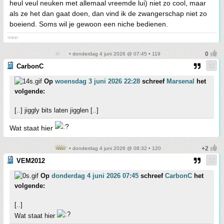
heul veul neuken met allemaal vreemde lui) niet zo cool, maar
als ze het dan gaat doen, dan vind ik de zwangerschap niet zo
boeiend. Soms wil je gewoon een niche bedienen.
-nee-
• donderdag 4 juni 2026 @ 07:45 • 119
CarbonC
Op
woensdag 3 juni 2026 22:28
schreef
Marsenal
het
volgende:
[..] jiggly bits laten jigglen [..]
Wat staat hier
• donderdag 4 juni 2026 @ 08:32 • 120
VEM2012
Op
donderdag 4 juni 2026 07:45
schreef
CarbonC
het
volgende:
[..]
Wat staat hier