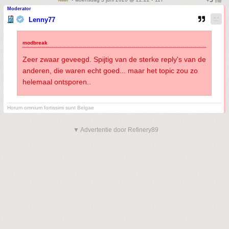
Moderator
Lenny77
Zeer zwaar geveegd. Spijtig van de sterke reply's van de
anderen, die waren echt goed... maar het topic zou zo
helemaal ontsporen..
Horum omnium fortissimi sunt Belgae
▼ Advertentie door Refinery89