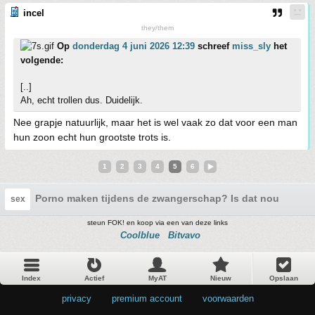
incel
they/them
Op
donderdag 4 juni 2026 12:39
schreef
miss_sly
het
volgende:
[..]
Ah, echt trollen dus. Duidelijk.
Nee grapje natuurlijk, maar het is wel vaak zo dat voor een man
hun zoon echt hun grootste trots is.
1
2
3
4
5
6
Porno maken tijdens de zwangerschap? Is dat nou wel zo
sex
steun FOK! en koop via een van deze links
Coolblue
Bitvavo
Index
Actief
MyAT
Nieuw
Opslaan
privacy
•
premium account
•
voorwaarden