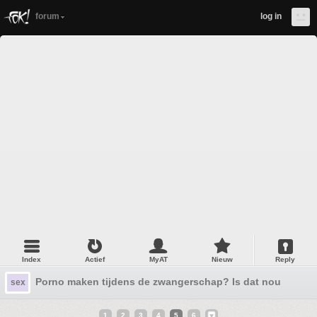
forum
log in
Index
Actief
MyAT
Nieuw
Reply
Porno maken tijdens de zwangerschap? Is dat nou wel zo
sex
1
2
3
4
5
6