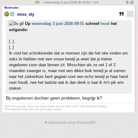
• woensdag 3 juni 2026 @ 16:02 • 114
Moderator
miss_sly
Op
woensdag 3 juni 2026 09:51
schreef
incel
het
volgende:
[..]
[..]
Ik vind het schrokkender dat er mensen zijn die het oke vinden om
seks te hebben met een vrouw terwijl je weet dat je kleine
ongeboren zoon daar binnen zit. Misschien als ze net 1 of 2
maanden zwanger is, maar met een dikke buik terwijl je al samen
naar het ziekenhuis bent gegaan voor een echo terwijl je haar hand
vast houdt, nee het laatste wat ik dan denk is laat ik m'n pik erin
steken.
Bij ongeboren dochter geen probleem, begrijp ik?
And the young, they can lose hope cause they can't see beyond today,. ..
The wisdom that the old can't give away
▼ Advertentie door Refinery89