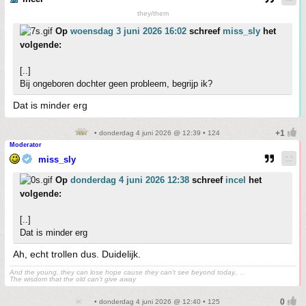
they/them
Op
woensdag 3 juni 2026 16:02
schreef
miss_sly
het
volgende:
[..]
Bij ongeboren dochter geen probleem, begrijp ik?
Dat is minder erg
• donderdag 4 juni 2026 @ 12:39 • 124
Moderator
miss_sly
Op
donderdag 4 juni 2026 12:38
schreef
incel
het
volgende:
[..]
Dat is minder erg
Ah, echt trollen dus. Duidelijk.
And the young, they can lose hope cause they can't see beyond today,. ..
The wisdom that the old can't give away
• donderdag 4 juni 2026 @ 12:40 • 125