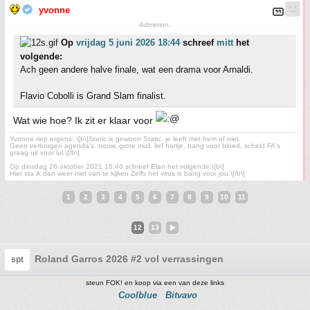
yvonne
Adminion.
Op
vrijdag 5 juni 2026 18:44
schreef
mitt
het
volgende:
Ach geen andere halve finale, wat een drama voor Arnaldi.
Flavio Cobolli is Grand Slam finalist.
Wat wie hoe? Ik zit er klaar voor
Yvonne riep ergens: \[b\]Static is gewoon Static, je leeft met hem of niet.
Geen verborgen agenda's, trouw, grote muil, lief hartje, bang voor bloed, scheld FA's
graag uit voor lul.\[/b\]
Op dinsdag 26 oktober 2021 16:46 schreef Elan het volgende:\[b\]
Hier sta ik dan weer niet van te kijken Zelfs het virus is bang voor jou.\[/b\]
1
2
3
4
5
6
7
8
9
10
11
12
13
Roland Garros 2026 #2 vol verrassingen
spt
steun FOK! en koop via een van deze links
Coolblue
Bitvavo