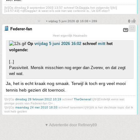
[b\]Op dinsdag 9 september 2003 13:57 schreef Dr.Daggla het volgende:\[/b\]
[13:57:43] <@Daggla> ik weet ei'k ook niet wie corleone is.. Uit ER ofzo?
• vrijdag 5 juni 2026 @ 16:08 • 289
Federer-fan
Heet eigenlijk Haainado
Op
vrijdag 5 juni 2026 16:02
schreef
mitt
het
volgende:
[..]
Passiviteit. Mensik misschien nog erger dan Zverev, en dat zegt
wel wat.
Ja, het is echt kraak nog smaak. Terwijl ik toch erg veel mooi
tennis heb gezien dit toernooi.
\[b\]Op
dinsdag 28 februari 2012 10:19
schreef
TheGeneral
:\[/b\]Eindelijk eens wat
zinnige posts van Federer-fan O+ .
\[b\]Op
maandag 24 mei 2010 16:33
schreef tarantism:\[/b\]dit is het slechtste topic dat ik
ooit heb gezien
▼ Advertentie door Refinery89