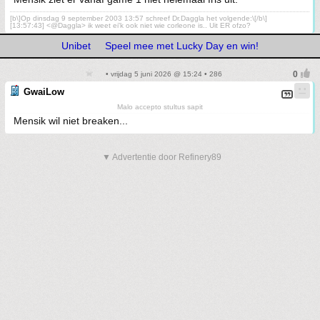
[b\]Op dinsdag 9 september 2003 13:57 schreef Dr.Daggla het volgende:\[/b\]
[13:57:43] <@Daggla> ik weet ei'k ook niet wie corleone is.. Uit ER ofzo?
Unibet
Speel mee met Lucky Day en win!
• vrijdag 5 juni 2026 @ 15:24 • 286
GwaiLow
Malo accepto stultus sapit
Mensik wil niet breaken...
▼ Advertentie door Refinery89