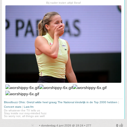
Bij nader inzien altijd 8eraf
Bloodbuzz Ohio: Gretzl wilde heel graag The National éindelijk in de Top 2000 hebben
|
Concert stats
|
Last.fm
Do whatever the TV tells us
Stay inside our rosy-minded fuzz
So worry not, all things are well
• donderdag 4 juni 2026 @ 19:24 • 277