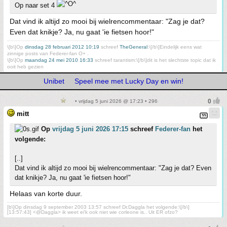
Op naar set 4
Dat vind ik altijd zo mooi bij wielrencommentaar: "Zag je dat?
Even dat knikje? Ja, nu gaat 'ie fietsen hoor!"
\[b\]Op
dinsdag 28 februari 2012 10:19
schreef
TheGeneral
:\[/b\]Eindelijk eens wat
zinnige posts van Federer-fan O+ .
\[b\]Op
maandag 24 mei 2010 16:33
schreef tarantism:\[/b\]dit is het slechtste topic dat ik
ooit heb gezien
Unibet
Speel mee met Lucky Day en win!
• vrijdag 5 juni 2026 @ 17:23 • 296
mitt
Op
vrijdag 5 juni 2026 17:15
schreef
Federer-fan
het
volgende:
[..]
Dat vind ik altijd zo mooi bij wielrencommentaar: "Zag je dat? Even
dat knikje? Ja, nu gaat 'ie fietsen hoor!"
Helaas van korte duur.
[b\]Op dinsdag 9 september 2003 13:57 schreef Dr.Daggla het volgende:\[/b\]
[13:57:43] <@Daggla> ik weet ei'k ook niet wie corleone is.. Uit ER ofzo?