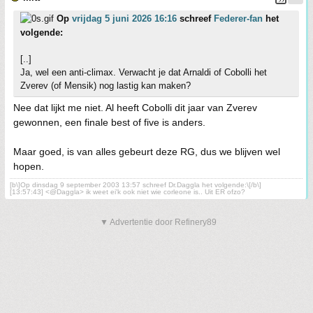
Op
vrijdag 5 juni 2026 16:16
schreef
Federer-fan
het
volgende:
[..]
Ja, wel een anti-climax. Verwacht je dat Arnaldi of Cobolli het
Zverev (of Mensik) nog lastig kan maken?
Nee dat lijkt me niet. Al heeft Cobolli dit jaar van Zverev
gewonnen, een finale best of five is anders.
Maar goed, is van alles gebeurt deze RG, dus we blijven wel
hopen.
[b\]Op dinsdag 9 september 2003 13:57 schreef Dr.Daggla het volgende:\[/b\]
[13:57:43] <@Daggla> ik weet ei'k ook niet wie corleone is.. Uit ER ofzo?
▼ Advertentie door Refinery89