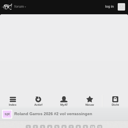
forum
log in
Index
Actief
MyAT
Nieuw
Dicht
Roland Garros 2026 #2 vol verrassingen
spt
1
2
3
4
5
6
7
8
9
10
11