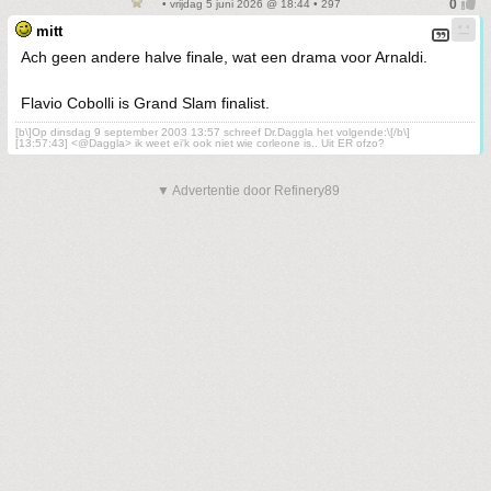
• vrijdag 5 juni 2026 @ 18:44 • 297
mitt
Ach geen andere halve finale, wat een drama voor Arnaldi.
Flavio Cobolli is Grand Slam finalist.
[b\]Op dinsdag 9 september 2003 13:57 schreef Dr.Daggla het volgende:\[/b\]
[13:57:43] <@Daggla> ik weet ei'k ook niet wie corleone is.. Uit ER ofzo?
▼ Advertentie door Refinery89