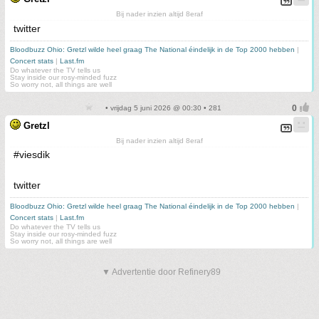
Bij nader inzien altijd 8eraf
twitter
Bloodbuzz Ohio: Gretzl wilde heel graag The National éindelijk in de Top 2000 hebben
|
Concert stats
|
Last.fm
Do whatever the TV tells us
Stay inside our rosy-minded fuzz
So worry not, all things are well
• vrijdag 5 juni 2026 @ 00:30 • 281
Gretzl
Bij nader inzien altijd 8eraf
#viesdik
twitter
Bloodbuzz Ohio: Gretzl wilde heel graag The National éindelijk in de Top 2000 hebben
|
Concert stats
|
Last.fm
Do whatever the TV tells us
Stay inside our rosy-minded fuzz
So worry not, all things are well
▼ Advertentie door Refinery89