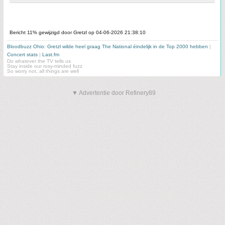
Bericht 11% gewijzigd door Gretzl op 04-06-2026 21:38:10
Bloodbuzz Ohio: Gretzl wilde heel graag The National éindelijk in de Top 2000 hebben
|
Concert stats
|
Last.fm
Do whatever the TV tells us
Stay inside our rosy-minded fuzz
So worry not, all things are well
▼ Advertentie door Refinery89