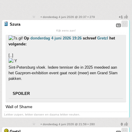
• donderdag 4 juni 2026 @ 20:37 • 279
Szura
Kijk eens aan!
Op
donderdag 4 juni 2026 19:26
schreef
Gretzl
het
volgende:
[..]
Sint-Petersburg vloek. Iedere tenniser die in 2025 meedeed aan
het Gazprom-exhibition event gaat nooit (meer) een Grand Slam
pakken.
SPOILER
Wall of Shame
Lekker zuipen, lekker dansen en daarna lekker neuken.
• donderdag 4 juni 2026 @ 21:59 • 280
Gretzl