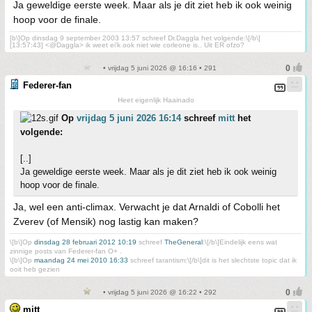
Ja geweldige eerste week. Maar als je dit ziet heb ik ook weinig
hoop voor de finale.
[b\]Op dinsdag 9 september 2003 13:57 schreef Dr.Daggla het volgende:\[/b\]
[13:57:43] <@Daggla> ik weet ei'k ook niet wie corleone is.. Uit ER ofzo?
• vrijdag 5 juni 2026 @ 16:16 • 291
Federer-fan
Heet eigenlijk Haainado
Op
vrijdag 5 juni 2026 16:14
schreef
mitt
het
volgende:
[..]
Ja geweldige eerste week. Maar als je dit ziet heb ik ook weinig
hoop voor de finale.
Ja, wel een anti-climax. Verwacht je dat Arnaldi of Cobolli het
Zverev (of Mensik) nog lastig kan maken?
\[b\]Op
dinsdag 28 februari 2012 10:19
schreef
TheGeneral
:\[/b\]Eindelijk eens wat
zinnige posts van Federer-fan O+ .
\[b\]Op
maandag 24 mei 2010 16:33
schreef tarantism:\[/b\]dit is het slechtste topic dat ik
ooit heb gezien
• vrijdag 5 juni 2026 @ 16:22 • 292
mitt