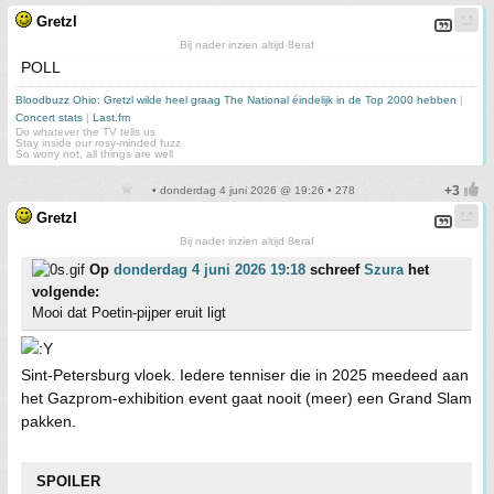
Gretzl
Bij nader inzien altijd 8eraf
POLL
Bloodbuzz Ohio: Gretzl wilde heel graag The National éindelijk in de Top 2000 hebben
|
Concert stats
|
Last.fm
Do whatever the TV tells us
Stay inside our rosy-minded fuzz
So worry not, all things are well
• donderdag 4 juni 2026 @ 19:26 • 278
Gretzl
Bij nader inzien altijd 8eraf
Op
donderdag 4 juni 2026 19:18
schreef
Szura
het
volgende:
Mooi dat Poetin-pijper eruit ligt
Sint-Petersburg vloek. Iedere tenniser die in 2025 meedeed aan
het Gazprom-exhibition event gaat nooit (meer) een Grand Slam
pakken.
SPOILER