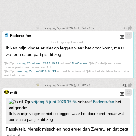
• vrijdag 5 juni 2026 @ 15:54 • 287
Federer-fan
Heet eigenlijk Haainado
Ik kan mijn vinger er niet op leggen waar het door komt, maar
wat een saaie partij is dit zeg.
\[b\]Op
dinsdag 28 februari 2012 10:19
schreef
TheGeneral
:\[/b\]Eindelijk eens wat
zinnige posts van Federer-fan O+ .
\[b\]Op
maandag 24 mei 2010 16:33
schreef tarantism:\[/b\]dit is het slechtste topic dat ik
ooit heb gezien
• vrijdag 5 juni 2026 @ 16:02 • 288
mitt
Op
vrijdag 5 juni 2026 15:54
schreef
Federer-fan
het
volgende:
Ik kan mijn vinger er niet op leggen waar het door komt, maar wat
een saaie partij is dit zeg.
Passiviteit. Mensik misschien nog erger dan Zverev, en dat zegt
wel wat.