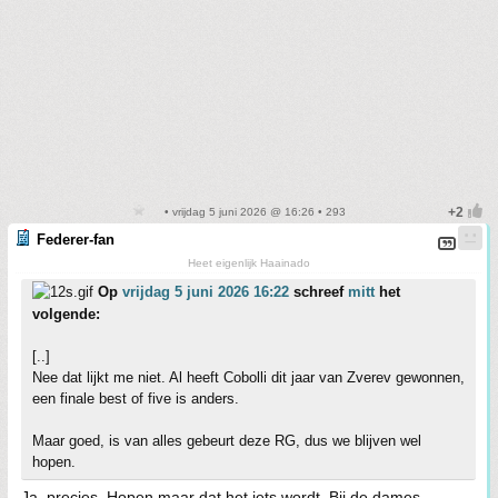
• vrijdag 5 juni 2026 @ 16:26 • 293
Federer-fan
Heet eigenlijk Haainado
Op
vrijdag 5 juni 2026 16:22
schreef
mitt
het
volgende:
[..]
Nee dat lijkt me niet. Al heeft Cobolli dit jaar van Zverev gewonnen,
een finale best of five is anders.
Maar goed, is van alles gebeurt deze RG, dus we blijven wel
hopen.
Ja, precies. Hopen maar dat het iets wordt. Bij de dames