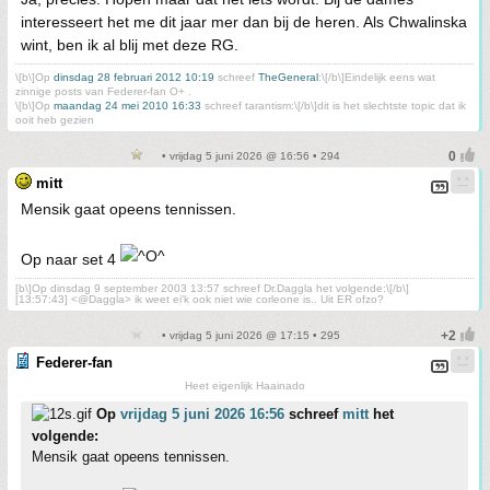
interesseert het me dit jaar mer dan bij de heren. Als Chwalinska
wint, ben ik al blij met deze RG.
\[b\]Op
dinsdag 28 februari 2012 10:19
schreef
TheGeneral
:\[/b\]Eindelijk eens wat
zinnige posts van Federer-fan O+ .
\[b\]Op
maandag 24 mei 2010 16:33
schreef tarantism:\[/b\]dit is het slechtste topic dat ik
ooit heb gezien
• vrijdag 5 juni 2026 @ 16:56 • 294
mitt
Mensik gaat opeens tennissen.
Op naar set 4
[b\]Op dinsdag 9 september 2003 13:57 schreef Dr.Daggla het volgende:\[/b\]
[13:57:43] <@Daggla> ik weet ei'k ook niet wie corleone is.. Uit ER ofzo?
• vrijdag 5 juni 2026 @ 17:15 • 295
Federer-fan
Heet eigenlijk Haainado
Op
vrijdag 5 juni 2026 16:56
schreef
mitt
het
volgende:
Mensik gaat opeens tennissen.