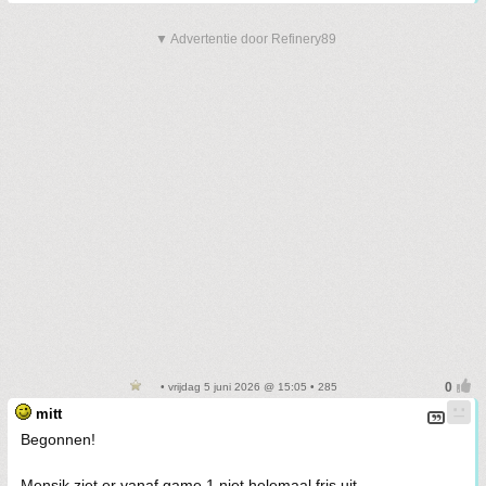
▼ Advertentie door Refinery89
• vrijdag 5 juni 2026 @ 15:05 • 285
mitt
Begonnen!
Mensik ziet er vanaf game 1 niet helemaal fris uit.