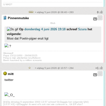
U MAD?
• vrijdag 5 juni 2026 @ 08:40 • 283
Pinnenmutske
Blub
Op
donderdag 4 juni 2026 19:18
schreef
Szura
het
volgende:
Mooi dat Poetin-pijper eruit ligt
Werewolf
Papa 15/11/1950 - 29/08/2025
Fring is mijn allerliefste knuffelkont
Been haunted by a million screams
• vrijdag 5 juni 2026 @ 10:57 • 284
mitt
twitter
[b\]Op dinsdag 9 september 2003 13:57 schreef Dr.Daggla het volgende:\[/b\]
[13:57:43] <@Daggla> ik weet ei'k ook niet wie corleone is.. Uit ER ofzo?