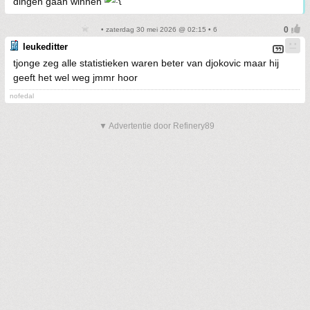
dingen gaan winnen
• zaterdag 30 mei 2026 @ 02:15 • 6
leukeditter
tjonge zeg alle statistieken waren beter van djokovic maar hij
geeft het wel weg jmmr hoor
nofedal
▼ Advertentie door Refinery89