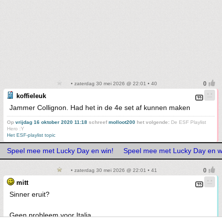
• zaterdag 30 mei 2026 @ 22:01 • 40
koffieleuk
Jammer Collignon. Had het in de 4e set af kunnen maken
Op
vrijdag 16 oktober 2020 11:18
schreef
molloot200
het volgende:
De ESF Playlist
Hero :Y
Het ESF-playlist topic
Speel mee met Lucky Day en win!
Speel mee met Lucky Day en w
• zaterdag 30 mei 2026 @ 22:01 • 41
mitt
Sinner eruit?
Geen probleem voor Italia.