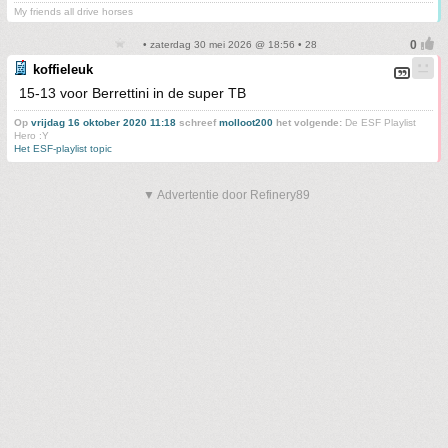
My friends all drive horses
• zaterdag 30 mei 2026 @ 18:56 • 28
koffieleuk
15-13 voor Berrettini in de super TB
Op
vrijdag 16 oktober 2020 11:18
schreef
molloot200
het volgende:
De ESF Playlist
Hero :Y
Het ESF-playlist topic
▼ Advertentie door Refinery89