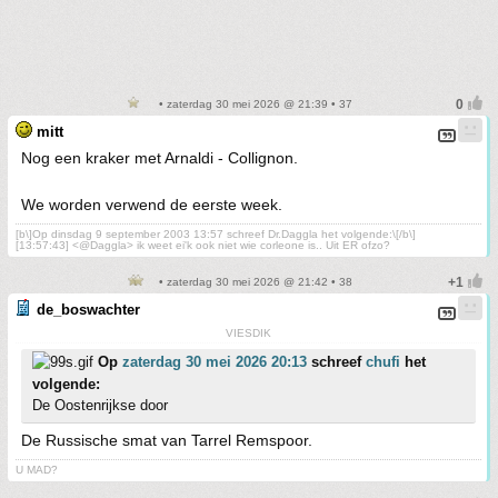
• zaterdag 30 mei 2026 @ 21:39 • 37
mitt
Nog een kraker met Arnaldi - Collignon.
We worden verwend de eerste week.
[b\]Op dinsdag 9 september 2003 13:57 schreef Dr.Daggla het volgende:\[/b\]
[13:57:43] <@Daggla> ik weet ei'k ook niet wie corleone is.. Uit ER ofzo?
• zaterdag 30 mei 2026 @ 21:42 • 38
de_boswachter
VIESDIK
Op
zaterdag 30 mei 2026 20:13
schreef
chufi
het
volgende:
De Oostenrijkse door
De Russische smat van Tarrel Remspoor.
U MAD?