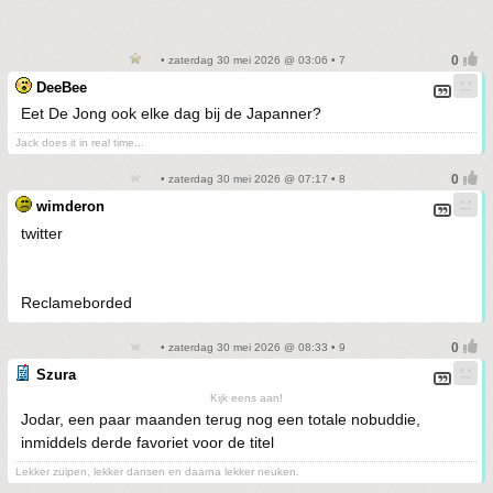
• zaterdag 30 mei 2026 @ 03:06 • 7
DeeBee
Eet De Jong ook elke dag bij de Japanner?
Jack does it in real time...
• zaterdag 30 mei 2026 @ 07:17 • 8
wimderon
twitter
Reclameborded
• zaterdag 30 mei 2026 @ 08:33 • 9
Szura
Kijk eens aan!
Jodar, een paar maanden terug nog een totale nobuddie,
inmiddels derde favoriet voor de titel
Lekker zuipen, lekker dansen en daarna lekker neuken.