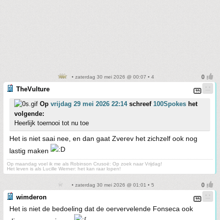
• zaterdag 30 mei 2026 @ 00:07 • 4
TheVulture
Op
vrijdag 29 mei 2026 22:14
schreef
100Spokes
het
volgende:
Heerlijk toernooi tot nu toe
Het is niet saai nee, en dan gaat Zverev het zichzelf ook nog
lastig maken
Op maandag voel ik me als Robinson Crusoë: Op zoek naar Vrijdag!
Het leven is als Lucille Werner: het kan raar lopen!
• zaterdag 30 mei 2026 @ 01:01 • 5
wimderon
Het is niet de bedoeling dat de oervervelende Fonseca ook