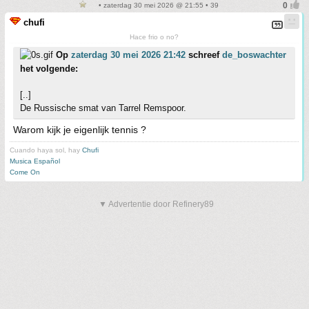
• zaterdag 30 mei 2026 @ 21:55 • 39
chufi
Hace frio o no?
Op
zaterdag 30 mei 2026 21:42
schreef
de_boswachter
het volgende:
[..]
De Russische smat van Tarrel Remspoor.
Warom kijk je eigenlijk tennis ?
Cuando haya sol, hay
Chufi
Musica Español
Come On
▼ Advertentie door Refinery89