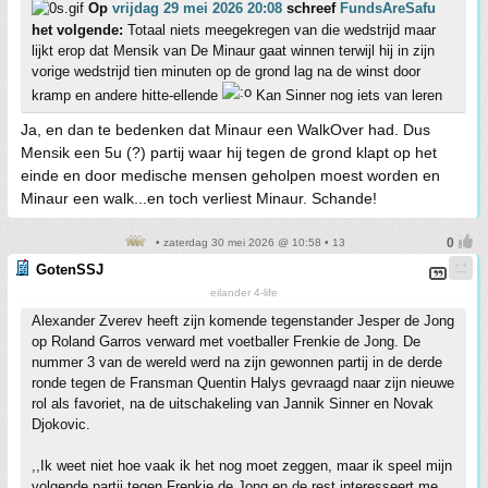
Op
vrijdag 29 mei 2026 20:08
schreef
FundsAreSafu
het volgende:
Totaal niets meegekregen van die wedstrijd maar
lijkt erop dat Mensik van De Minaur gaat winnen terwijl hij in zijn
vorige wedstrijd tien minuten op de grond lag na de winst door
kramp en andere hitte-ellende
Kan Sinner nog iets van leren
Ja, en dan te bedenken dat Minaur een WalkOver had. Dus
Mensik een 5u (?) partij waar hij tegen de grond klapt op het
einde en door medische mensen geholpen moest worden en
Minaur een walk...en toch verliest Minaur. Schande!
• zaterdag 30 mei 2026 @ 10:58 • 13
GotenSSJ
eilander 4-life
Alexander Zverev heeft zijn komende tegenstander Jesper de Jong
op Roland Garros verward met voetballer Frenkie de Jong. De
nummer 3 van de wereld werd na zijn gewonnen partij in de derde
ronde tegen de Fransman Quentin Halys gevraagd naar zijn nieuwe
rol als favoriet, na de uitschakeling van Jannik Sinner en Novak
Djokovic.
,,Ik weet niet hoe vaak ik het nog moet zeggen, maar ik speel mijn
volgende partij tegen Frenkie de Jong en de rest interesseert me