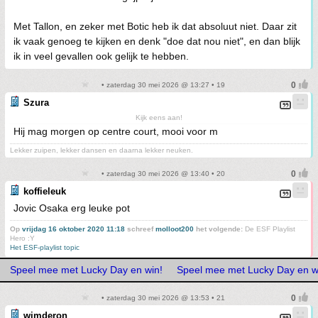
Met Tallon, en zeker met Botic heb ik dat absoluut niet. Daar zit
ik vaak genoeg te kijken en denk "doe dat nou niet", en dan blijk
ik in veel gevallen ook gelijk te hebben.
• zaterdag 30 mei 2026 @ 13:27 • 19
Szura
Kijk eens aan!
Hij mag morgen op centre court, mooi voor m
Lekker zuipen, lekker dansen en daarna lekker neuken.
• zaterdag 30 mei 2026 @ 13:40 • 20
koffieleuk
Jovic Osaka erg leuke pot
Op
vrijdag 16 oktober 2020 11:18
schreef
molloot200
het volgende:
De ESF Playlist
Hero :Y
Het ESF-playlist topic
Speel mee met Lucky Day en win!
Speel mee met Lucky Day en w
• zaterdag 30 mei 2026 @ 13:53 • 21
wimderon