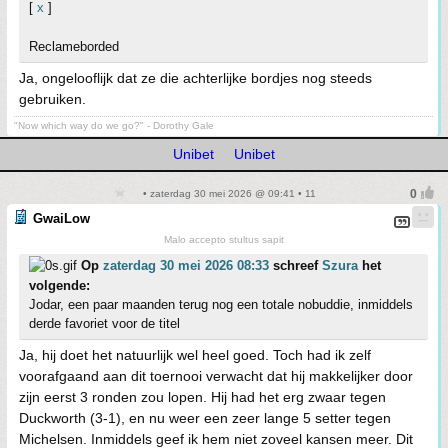
[
x
]
Reclameborded
Ja, ongelooflijk dat ze die achterlijke bordjes nog steeds
gebruiken.
"Now which way do we go?" - Dorothy Gale
Unibet
Unibet
• zaterdag 30 mei 2026 @ 09:41 • 11
GwaiLow
Malo accepto stultus sapit
Op
zaterdag 30 mei 2026 08:33
schreef
Szura
het
volgende:
Jodar, een paar maanden terug nog een totale nobuddie, inmiddels
derde favoriet voor de titel
Ja, hij doet het natuurlijk wel heel goed. Toch had ik zelf
voorafgaand aan dit toernooi verwacht dat hij makkelijker door
zijn eerst 3 ronden zou lopen. Hij had het erg zwaar tegen
Duckworth (3-1), en nu weer een zeer lange 5 setter tegen
Michelsen. Inmiddels geef ik hem niet zoveel kansen meer. Dit