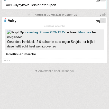
Doei Oliynykova, lekker afdruipen.
• zaterdag 30 mei 2026 @ 13:55 • 22
VoMy
Seksloos kutventje
Op
zaterdag 30 mei 2026 12:27
schreef
Marcoss
het
volgende:
Cerundolo inmiddels 2-0 achter in sets tegen Svajda.. er blijft in
deze helft echt heel weinig over zo
Berrettini en marche.
Antifa
▼ Advertentie door Refinery89