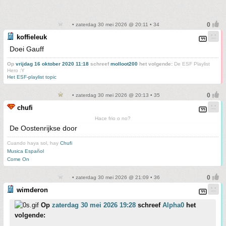
• zaterdag 30 mei 2026 @ 20:11 • 34
koffieleuk
Doei Gauff
Op
vrijdag 16 oktober 2020 11:18
schreef
molloot200
het volgende:
De ESF Playlist
Hero :Y
Het ESF-playlist topic
• zaterdag 30 mei 2026 @ 20:13 • 35
chufi
Hace frio o no?
De Oostenrijkse door
Cuando haya sol, hay
Chufi
Musica Español
Come On
• zaterdag 30 mei 2026 @ 21:09 • 36
wimderon
Op
zaterdag 30 mei 2026 19:28
schreef
Alpha0
het
volgende: