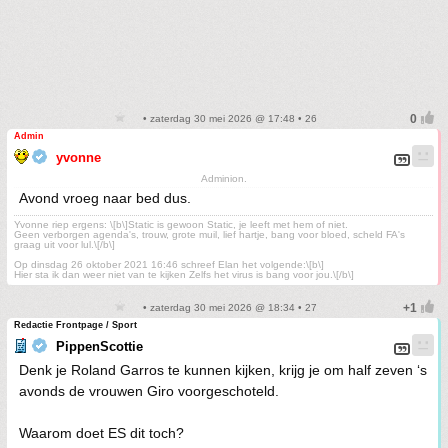
• zaterdag 30 mei 2026 @ 17:48 • 26
Admin
yvonne
Adminion.
Avond vroeg naar bed dus.
Yvonne riep ergens: \[b\]Static is gewoon Static, je leeft met hem of niet.
Geen verborgen agenda's, trouw, grote muil, lief hartje, bang voor bloed, scheld FA's
graag uit voor lul.\[/b\]
Op dinsdag 26 oktober 2021 16:46 schreef Elan het volgende:\[b\]
Hier sta ik dan weer niet van te kijken Zelfs het virus is bang voor jou.\[/b\]
• zaterdag 30 mei 2026 @ 18:34 • 27
Redactie Frontpage / Sport
PippenScottie
Denk je Roland Garros te kunnen kijken, krijg je om half zeven ‘s
avonds de vrouwen Giro voorgeschoteld.
Waarom doet ES dit toch?