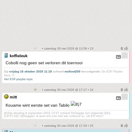
• zaterdag 30 mei 2026 @ 13:58 • 23
koffieleuk
Cobolli nog geen set verloren dit toernooi
Op
vrijdag 16 oktober 2020 11:18
schreef
molloot200
het volgende:
De ESF Playlist
Hero :Y
Het ESF-playlist topic
• zaterdag 30 mei 2026 @ 17:17 • 24
mitt
Kouame wint eerste set van Tabilo
[b\]Op dinsdag 9 september 2003 13:57 schreef Dr.Daggla het volgende:\[/b\]
[13:57:43] <@Daggla> ik weet ei'k ook niet wie corleone is.. Uit ER ofzo?
• zaterdag 30 mei 2026 @ 17:33 • 25