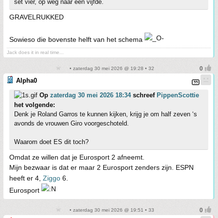
set vier, op weg naar een vijfde.
GRAVELRUKKED
Sowieso die bovenste helft van het schema
Jack does it in real time...
• zaterdag 30 mei 2026 @ 19:28 • 32
Alpha0
Op
zaterdag 30 mei 2026 18:34
schreef
PippenScottie
het volgende:
Denk je Roland Garros te kunnen kijken, krijg je om half zeven ‘s
avonds de vrouwen Giro voorgeschoteld.
Waarom doet ES dit toch?
Omdat ze willen dat je Eurosport 2 afneemt.
Mijn bezwaar is dat er maar 2 Eurosport zenders zijn. ESPN
heeft er 4,
Ziggo
6.
Eurosport
• zaterdag 30 mei 2026 @ 19:51 • 33