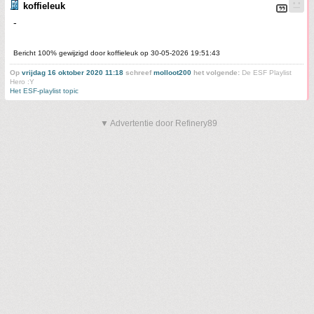
koffieleuk
-
Bericht 100% gewijzigd door koffieleuk op 30-05-2026 19:51:43
Op
vrijdag 16 oktober 2020 11:18
schreef
molloot200
het volgende:
De ESF Playlist
Hero :Y
Het ESF-playlist topic
▼ Advertentie door Refinery89