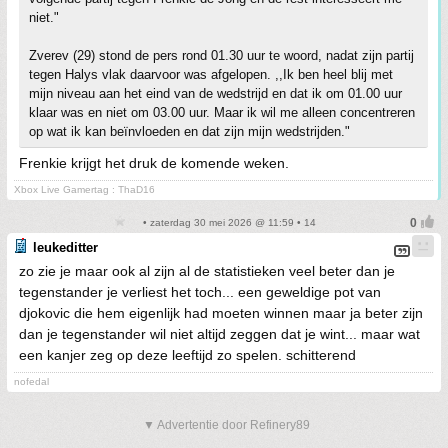
niet."
Zverev (29) stond de pers rond 01.30 uur te woord, nadat zijn partij
tegen Halys vlak daarvoor was afgelopen. ,,Ik ben heel blij met
mijn niveau aan het eind van de wedstrijd en dat ik om 01.00 uur
klaar was en niet om 03.00 uur. Maar ik wil me alleen concentreren
op wat ik kan beïnvloeden en dat zijn mijn wedstrijden."
Frenkie krijgt het druk de komende weken.
Xbox Live Gamertag : ThaD16
• zaterdag 30 mei 2026 @ 11:59 • 14
leukeditter
zo zie je maar ook al zijn al de statistieken veel beter dan je
tegenstander je verliest het toch... een geweldige pot van
djokovic die hem eigenlijk had moeten winnen maar ja beter zijn
dan je tegenstander wil niet altijd zeggen dat je wint... maar wat
een kanjer zeg op deze leeftijd zo spelen. schitterend
nofedal
▼ Advertentie door Refinery89