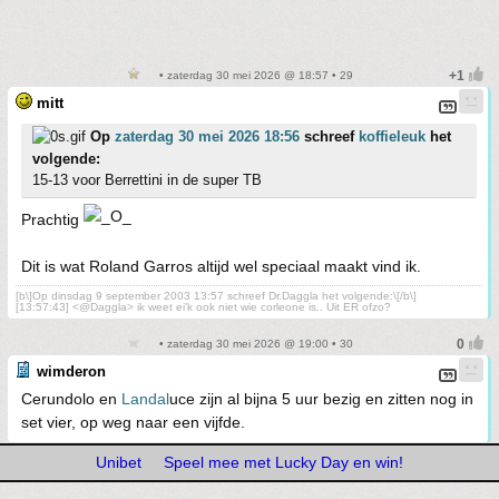
• zaterdag 30 mei 2026 @ 18:57 • 29
mitt
Op
zaterdag 30 mei 2026 18:56
schreef
koffieleuk
het
volgende:
15-13 voor Berrettini in de super TB
Prachtig
Dit is wat Roland Garros altijd wel speciaal maakt vind ik.
[b\]Op dinsdag 9 september 2003 13:57 schreef Dr.Daggla het volgende:\[/b\]
[13:57:43] <@Daggla> ik weet ei'k ook niet wie corleone is.. Uit ER ofzo?
• zaterdag 30 mei 2026 @ 19:00 • 30
wimderon
Cerundolo en
Landal
uce zijn al bijna 5 uur bezig en zitten nog in
set vier, op weg naar een vijfde.
Unibet
Speel mee met Lucky Day en win!