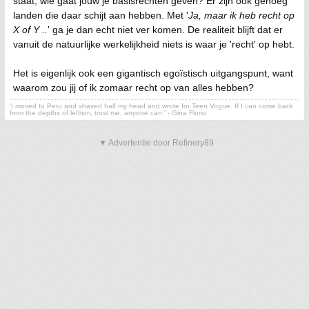
staat, wie gaat jouw je basisrechten geven? Er zijn ook genoeg
landen die daar schijt aan hebben. Met '
Ja, maar ik heb recht op
X of Y ..
' ga je dan echt niet ver komen. De realiteit blijft dat er
vanuit de natuurlijke werkelijkheid niets is waar je 'recht' op hebt.
Het is eigenlijk ook een gigantisch egoïstisch uitgangspunt, want
waarom zou jij of ik zomaar recht op van alles hebben?
'I moved to Peru and shaved half my head and wrote for Teen Vogue. If I can come back
from the depths of leftism, trust me, anyone can.' - Gina Florio
▼ Advertentie door Refinery89