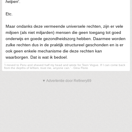
helpen
'.
Etc.
Maar ondanks deze vermeende universele rechten, zijn er vele
miljoen (als niet miljarden) mensen die geen toegang tot goed
onderwijs en goede gezondheidszorg hebben. Daarmee worden
zulke rechten dus in de praktijk structureel geschonden en is er
ook geen enkele mechanisme die deze rechten kan
waarborgen. Dat is wat ik bedoel.
'I moved to Peru and shaved half my head and wrote for Teen Vogue. If I can come back
from the depths of leftism, trust me, anyone can.' - Gina Florio
▼ Advertentie door Refinery89