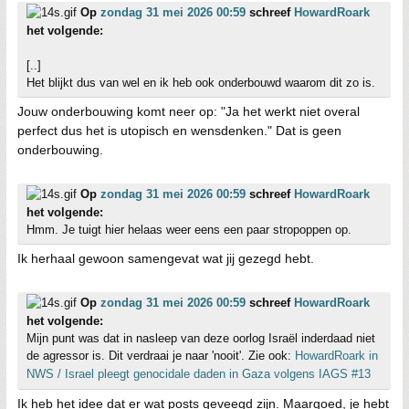
Op
zondag 31 mei 2026 00:59
schreef
HowardRoark
het volgende:
[..]
Het blijkt dus van wel en ik heb ook onderbouwd waarom dit zo is.
Jouw onderbouwing komt neer op: "Ja het werkt niet overal
perfect dus het is utopisch en wensdenken." Dat is geen
onderbouwing.
Op
zondag 31 mei 2026 00:59
schreef
HowardRoark
het volgende:
Hmm. Je tuigt hier helaas weer eens een paar stropoppen op.
Ik herhaal gewoon samengevat wat jij gezegd hebt.
Op
zondag 31 mei 2026 00:59
schreef
HowardRoark
het volgende:
Mijn punt was dat in nasleep van deze oorlog Israël inderdaad niet
de agressor is. Dit verdraai je naar 'nooit'. Zie ook:
HowardRoark in
NWS / Israel pleegt genocidale daden in Gaza volgens IAGS #13
Ik heb het idee dat er wat posts geveegd zijn. Maargoed, je hebt