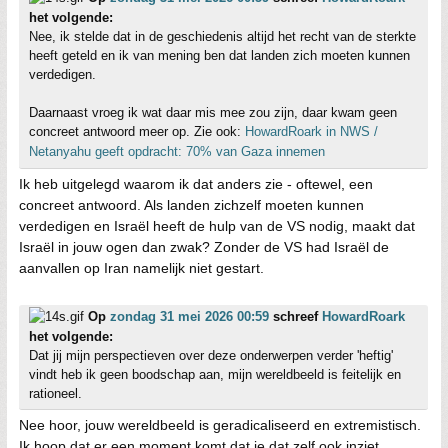
het volgende:
Nee, ik stelde dat in de geschiedenis altijd het recht van de sterkte
heeft geteld en ik van mening ben dat landen zich moeten kunnen
verdedigen.
Daarnaast vroeg ik wat daar mis mee zou zijn, daar kwam geen
concreet antwoord meer op. Zie ook:
HowardRoark in NWS /
Netanyahu geeft opdracht: 70% van Gaza innemen
Ik heb uitgelegd waarom ik dat anders zie - oftewel, een
concreet antwoord. Als landen zichzelf moeten kunnen
verdedigen en Israël heeft de hulp van de VS nodig, maakt dat
Israël in jouw ogen dan zwak? Zonder de VS had Israël de
aanvallen op Iran namelijk niet gestart.
Op
zondag 31 mei 2026 00:59
schreef
HowardRoark
het volgende:
Dat jij mijn perspectieven over deze onderwerpen verder 'heftig'
vindt heb ik geen boodschap aan, mijn wereldbeeld is feitelijk en
rationeel.
Nee hoor, jouw wereldbeeld is geradicaliseerd en extremistisch.
Ik hoop dat er een moment komt dat je dat zelf ook inziet.