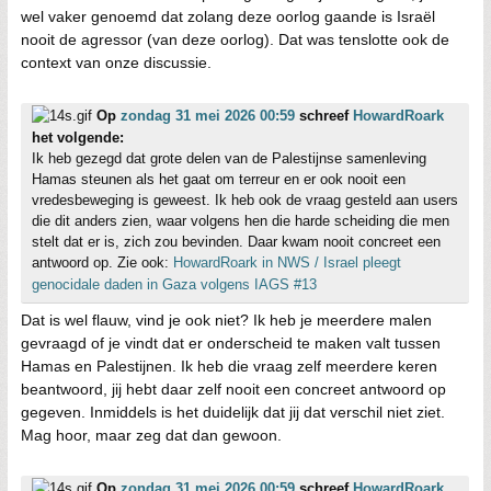
wel vaker genoemd dat zolang deze oorlog gaande is Israël
nooit de agressor (van deze oorlog). Dat was tenslotte ook de
context van onze discussie.
Op
zondag 31 mei 2026 00:59
schreef
HowardRoark
het volgende:
Ik heb gezegd dat grote delen van de Palestijnse samenleving
Hamas steunen als het gaat om terreur en er ook nooit een
vredesbeweging is geweest. Ik heb ook de vraag gesteld aan users
die dit anders zien, waar volgens hen die harde scheiding die men
stelt dat er is, zich zou bevinden. Daar kwam nooit concreet een
antwoord op. Zie ook:
HowardRoark in NWS / Israel pleegt
genocidale daden in Gaza volgens IAGS #13
Dat is wel flauw, vind je ook niet? Ik heb je meerdere malen
gevraagd of je vindt dat er onderscheid te maken valt tussen
Hamas en Palestijnen. Ik heb die vraag zelf meerdere keren
beantwoord, jij hebt daar zelf nooit een concreet antwoord op
gegeven. Inmiddels is het duidelijk dat jij dat verschil niet ziet.
Mag hoor, maar zeg dat dan gewoon.
Op
zondag 31 mei 2026 00:59
schreef
HowardRoark