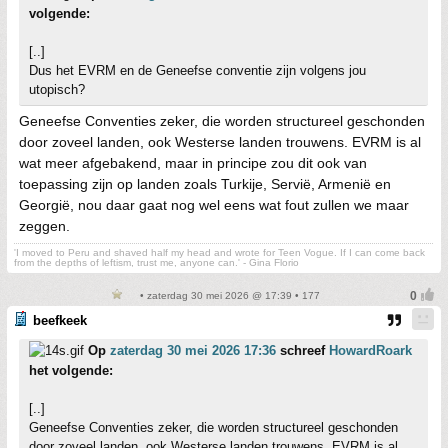
volgende:
[..]
Dus het EVRM en de Geneefse conventie zijn volgens jou
utopisch?
Geneefse Conventies zeker, die worden structureel geschonden
door zoveel landen, ook Westerse landen trouwens. EVRM is al
wat meer afgebakend, maar in principe zou dit ook van
toepassing zijn op landen zoals Turkije, Servië, Armenië en
Georgië, nou daar gaat nog wel eens wat fout zullen we maar
zeggen.
'I moved to Peru and shaved half my head and wrote for Teen Vogue. If I can come back
from the depths of leftism, trust me, anyone can.' - Gina Florio
• zaterdag 30 mei 2026 @ 17:39 • 177
beefkeek
Op
zaterdag 30 mei 2026 17:36
schreef
HowardRoark
het volgende:
[..]
Geneefse Conventies zeker, die worden structureel geschonden
door zoveel landen, ook Westerse landen trouwens. EVRM is al