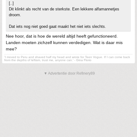
[..]
Dit klinkt als recht van de sterkste. Een lekkere alfamannetjes
droom.
Dat iets nog niet goed gaat maakt het niet iets slechts.
Nee hoor, dat is hoe de wereld altijd heeft gefunctioneerd.
Landen moeten zichzelf kunnen verdedigen. Wat is daar mis
mee?
'I moved to Peru and shaved half my head and wrote for Teen Vogue. If I can come back
from the depths of leftism, trust me, anyone can.' - Gina Florio
▼ Advertentie door Refinery89