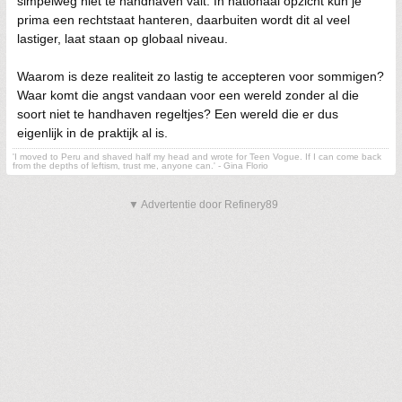
simpelweg niet te handhaven valt. In nationaal opzicht kun je
prima een rechtstaat hanteren, daarbuiten wordt dit al veel
lastiger, laat staan op globaal niveau.
Waarom is deze realiteit zo lastig te accepteren voor sommigen?
Waar komt die angst vandaan voor een wereld zonder al die
soort niet te handhaven regeltjes? Een wereld die er dus
eigenlijk in de praktijk al is.
'I moved to Peru and shaved half my head and wrote for Teen Vogue. If I can come back
from the depths of leftism, trust me, anyone can.' - Gina Florio
▼ Advertentie door Refinery89