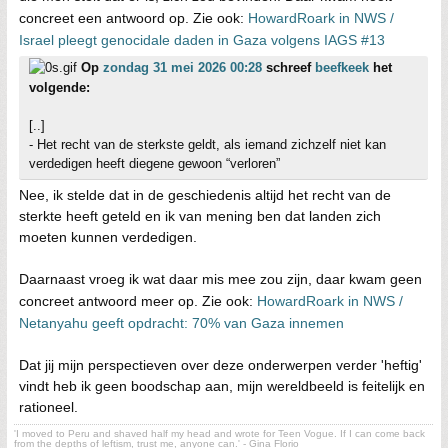
concreet een antwoord op. Zie ook:
HowardRoark in NWS /
Israel pleegt genocidale daden in Gaza volgens IAGS #13
Op
zondag 31 mei 2026 00:28
schreef
beefkeek
het
volgende:
[..]
- Het recht van de sterkste geldt, als iemand zichzelf niet kan
verdedigen heeft diegene gewoon “verloren”
Nee, ik stelde dat in de geschiedenis altijd het recht van de
sterkte heeft geteld en ik van mening ben dat landen zich
moeten kunnen verdedigen.
Daarnaast vroeg ik wat daar mis mee zou zijn, daar kwam geen
concreet antwoord meer op. Zie ook:
HowardRoark in NWS /
Netanyahu geeft opdracht: 70% van Gaza innemen
Dat jij mijn perspectieven over deze onderwerpen verder 'heftig'
vindt heb ik geen boodschap aan, mijn wereldbeeld is feitelijk en
rationeel.
'I moved to Peru and shaved half my head and wrote for Teen Vogue. If I can come back
from the depths of leftism, trust me, anyone can.' - Gina Florio