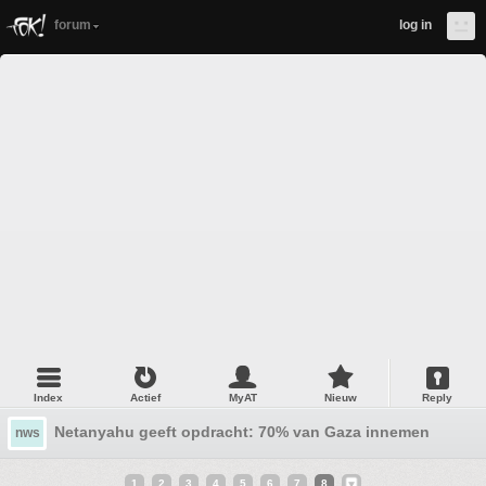
forum
log in
Index
Actief
MyAT
Nieuw
Reply
Netanyahu geeft opdracht: 70% van Gaza innemen
nws
1
2
3
4
5
6
7
8