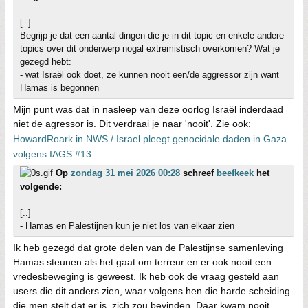
[..]
Begrijp je dat een aantal dingen die je in dit topic en enkele andere
topics over dit onderwerp nogal extremistisch overkomen? Wat je
gezegd hebt:
- wat Israël ook doet, ze kunnen nooit een/de aggressor zijn want
Hamas is begonnen
Mijn punt was dat in nasleep van deze oorlog Israël inderdaad
niet de agressor is. Dit verdraai je naar 'nooit'. Zie ook:
HowardRoark in NWS / Israel pleegt genocidale daden in Gaza
volgens IAGS #13
Op
zondag 31 mei 2026 00:28
schreef
beefkeek
het
volgende:
[..]
- Hamas en Palestijnen kun je niet los van elkaar zien
Ik heb gezegd dat grote delen van de Palestijnse samenleving
Hamas steunen als het gaat om terreur en er ook nooit een
vredesbeweging is geweest. Ik heb ook de vraag gesteld aan
users die dit anders zien, waar volgens hen die harde scheiding
die men stelt dat er is, zich zou bevinden. Daar kwam nooit