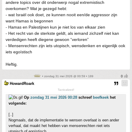
andere topics over dit onderwerp nogal extremistisch
overkomen? Wat je gezegd hebt:
- wat Israël ook doet, ze kunnen nooit een/de aggressor zijn
want Hamas is begonnen
- Hamas en Palestijnen kun je niet los van elkaar zien
- Het recht van de sterkste geldt, als iemand zichzelf niet kan
verdedigen heeft diegene gewoon “verloren”
- Mensenrechten zijn iets utopisch, wensdenken en eigenlijk ook
iets egoïstisch
Heftig.
• zondag 31 mei 2026 @ 00:59 • 189
HowardRoark
Tacticalized!
Op
zondag 31 mei 2026 00:28
schreef
beefkeek
het
volgende:
[..]
Nogmaals, dat de implementatie te wensen overlaat is een ander
verhaal, dat maakt het hebben van mensenrechten niet iets
utopisch of egoïstisch.