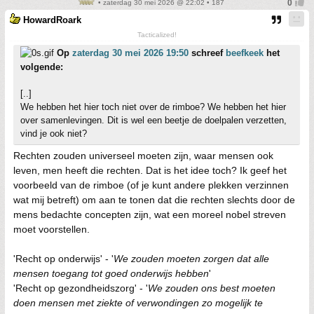
• zaterdag 30 mei 2026 @ 22:02 • 187
HowardRoark
Tacticalized!
Op
zaterdag 30 mei 2026 19:50
schreef
beefkeek
het
volgende:
[..]
We hebben het hier toch niet over de rimboe? We hebben het hier
over samenlevingen. Dit is wel een beetje de doelpalen verzetten,
vind je ook niet?
Rechten zouden universeel moeten zijn, waar mensen ook
leven, men heeft die rechten. Dat is het idee toch? Ik geef het
voorbeeld van de rimboe (of je kunt andere plekken verzinnen
wat mij betreft) om aan te tonen dat die rechten slechts door de
mens bedachte concepten zijn, wat een moreel nobel streven
moet voorstellen.
'Recht op onderwijs' - '
We zouden moeten zorgen dat alle
mensen toegang tot goed onderwijs hebben
'
'Recht op gezondheidszorg' - '
We zouden ons best moeten
doen mensen met ziekte of verwondingen zo mogelijk te