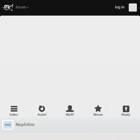
forum
log in
Index
Actief
MyAT
Nieuw
Reply
Nephilim
onz