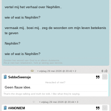
vertel mij het verhaal over Nephilim..
wie of wat is Nephilim?
vermaak mij.. boei mij.. zeg de woorden om mijn leven betekenis
te geven
Nephilim?
wie of wat is Nephilim?
Zonder het woord van God is er alleen duisternis.
Als je niet kan relativeren, heb je weinig aan kennis.
• vrijdag 29 mei 2026 @ 20:42 • 2
SebbeSwensje
Heraclied of niet?
Geen flauw idee.
That's the drugs talking and truth be told, I like what they're saying.
• vrijdag 29 mei 2026 @ 20:44 • 3
#ANONIEM