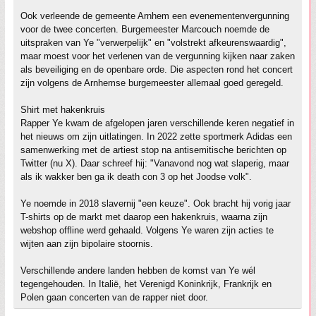
Ook verleende de gemeente Arnhem een evenementenvergunning
voor de twee concerten. Burgemeester Marcouch noemde de
uitspraken van Ye "verwerpelijk" en "volstrekt afkeurenswaardig",
maar moest voor het verlenen van de vergunning kijken naar zaken
als beveiliging en de openbare orde. Die aspecten rond het concert
zijn volgens de Arnhemse burgemeester allemaal goed geregeld.
Shirt met hakenkruis
Rapper Ye kwam de afgelopen jaren verschillende keren negatief in
het nieuws om zijn uitlatingen. In 2022 zette sportmerk Adidas een
samenwerking met de artiest stop na antisemitische berichten op
Twitter (nu X). Daar schreef hij: "Vanavond nog wat slaperig, maar
als ik wakker ben ga ik death con 3 op het Joodse volk".
Ye noemde in 2018 slavernij "een keuze". Ook bracht hij vorig jaar
T-shirts op de markt met daarop een hakenkruis, waarna zijn
webshop offline werd gehaald. Volgens Ye waren zijn acties te
wijten aan zijn bipolaire stoornis.
Verschillende andere landen hebben de komst van Ye wél
tegengehouden. In Italië, het Verenigd Koninkrijk, Frankrijk en
Polen gaan concerten van de rapper niet door.