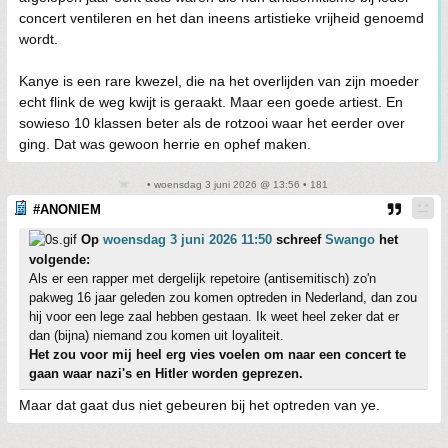
concert ventileren en het dan ineens artistieke vrijheid genoemd
wordt.
Kanye is een rare kwezel, die na het overlijden van zijn moeder
echt flink de weg kwijt is geraakt. Maar een goede artiest. En
sowieso 10 klassen beter als de rotzooi waar het eerder over
ging. Dat was gewoon herrie en ophef maken.
• woensdag 3 juni 2026 @ 13:56 • 181
#ANONIEM
Op
woensdag 3 juni 2026 11:50
schreef
Swango
het
volgende:
Als er een rapper met dergelijk repetoire (antisemitisch) zo'n
pakweg 16 jaar geleden zou komen optreden in Nederland, dan zou
hij voor een lege zaal hebben gestaan. Ik weet heel zeker dat er
dan (bijna) niemand zou komen uit loyaliteit.
Het zou voor mij heel erg vies voelen om naar een concert te
gaan waar nazi's en Hitler worden geprezen.
Maar dat gaat dus niet gebeuren bij het optreden van ye.