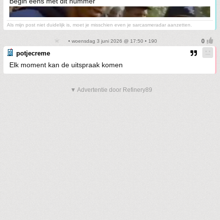
Begin eens met dit nummer
Als mijn post niet duidelijk is, moet je misschien even je sarcasmeradar aanzetten.
• woensdag 3 juni 2026 @ 17:50 • 190
potjecreme
Elk moment kan de uitspraak komen
▼ Advertentie door Refinery89