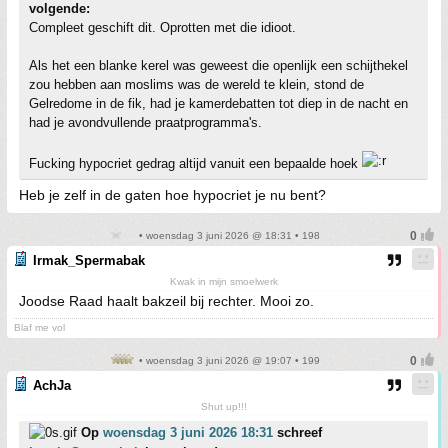
volgende:
Compleet geschift dit. Oprotten met die idioot.
Als het een blanke kerel was geweest die openlijk een schijthekel
zou hebben aan moslims was de wereld te klein, stond de
Gelredome in de fik, had je kamerdebatten tot diep in de nacht en
had je avondvullende praatprogramma's.
Fucking hypocriet gedrag altijd vanuit een bepaalde hoek
Heb je zelf in de gaten hoe hypocriet je nu bent?
• woensdag 3 juni 2026 @ 18:31 • 198
Irmak_Spermabak
Kwak in mijn smoelwerk
Joodse Raad haalt bakzeil bij rechter. Mooi zo.
Blaf me vol
• woensdag 3 juni 2026 @ 19:07 • 199
AchJa
Shut up!!!
Op
woensdag 3 juni 2026 18:31
schreef