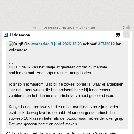
• woensdag 3 juni 2026 @ 14:43 • 185
Hiddendoe
Op
woensdag 3 juni 2026 12:26
schreef
VEM2012
het
volgende:
[..]
Hij is tijdelijk van het padje af geweest omdat hij mentale
problemen had. Heeft zijn excuses aangeboden.
Ik snap niet waarom juist bij Ye zoveel ophef is, waar er afgelopen
jaar echt acts waren die hun antisemitisme bij ieder concert
ventileren en het dan ineens artistieke vrijheid genoemd wordt.
Kanye is een rare kwezel, die na het overlijden van zijn moeder
echt flink de weg kwijt is geraakt. Maar een goede artiest. En
sowieso 10 klassen beter als de rotzooi waar het eerder over ging.
Dat was gewoon herrie en ophef maken.
Wat onderscheidt hem dan van andere rappers? Voor mijn