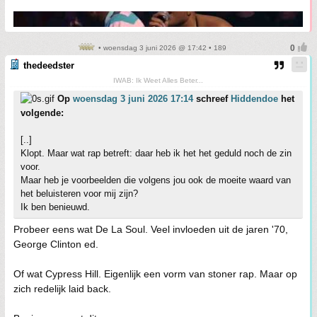
• woensdag 3 juni 2026 @ 17:42 • 189
thedeedster
IWAB: Ik Weet Alles Beter...
Op
woensdag 3 juni 2026 17:14
schreef
Hiddendoe
het
volgende:
[..]
Klopt. Maar wat rap betreft: daar heb ik het het geduld noch de zin
voor.
Maar heb je voorbeelden die volgens jou ook de moeite waard van
het beluisteren voor mij zijn?
Ik ben benieuwd.
Probeer eens wat De La Soul. Veel invloeden uit de jaren '70,
George Clinton ed.
Of wat Cypress Hill. Eigenlijk een vorm van stoner rap. Maar op
zich redelijk laid back.