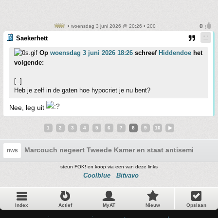
• woensdag 3 juni 2026 @ 20:26 • 200
Saekerhett
Op
woensdag 3 juni 2026 18:26
schreef
Hiddendoe
het
volgende:
[..]
Heb je zelf in de gaten hoe hypocriet je nu bent?
Nee, leg uit
1
2
3
4
5
6
7
8
9
10
Marcouch negeert Tweede Kamer en staat antisemitische 
nws
steun FOK! en koop via een van deze links
Coolblue
Bitvavo
Index
Actief
MyAT
Nieuw
Opslaan