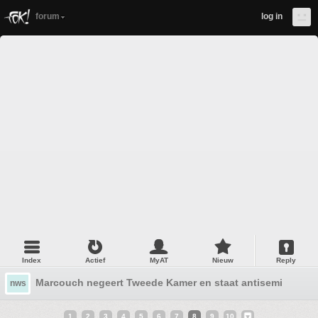
forum
log in
Index
Actief
MyAT
Nieuw
Reply
Marcouch negeert Tweede Kamer en staat antisemitische 
nws
1
2
3
4
5
6
7
8
9
10