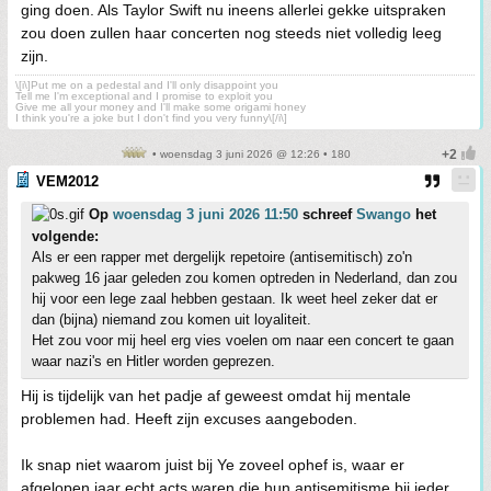
ging doen. Als Taylor Swift nu ineens allerlei gekke uitspraken
zou doen zullen haar concerten nog steeds niet volledig leeg
zijn.
\[i\]Put me on a pedestal and I'll only disappoint you
Tell me I'm exceptional and I promise to exploit you
Give me all your money and I'll make some origami honey
I think you're a joke but I don't find you very funny\[/i\]
• woensdag 3 juni 2026 @ 12:26 • 180
VEM2012
Op
woensdag 3 juni 2026 11:50
schreef
Swango
het
volgende:
Als er een rapper met dergelijk repetoire (antisemitisch) zo'n
pakweg 16 jaar geleden zou komen optreden in Nederland, dan zou
hij voor een lege zaal hebben gestaan. Ik weet heel zeker dat er
dan (bijna) niemand zou komen uit loyaliteit.
Het zou voor mij heel erg vies voelen om naar een concert te gaan
waar nazi's en Hitler worden geprezen.
Hij is tijdelijk van het padje af geweest omdat hij mentale
problemen had. Heeft zijn excuses aangeboden.
Ik snap niet waarom juist bij Ye zoveel ophef is, waar er
afgelopen jaar echt acts waren die hun antisemitisme bij ieder