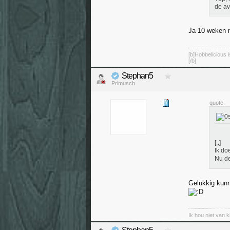
de av
Ja 10 weken 
[b]Hobbelicious 
[/b]
Stephan5
Primusch
quote:
[..]
Ik do
Nu de
Gelukkig kunn
Ik hou niet van 