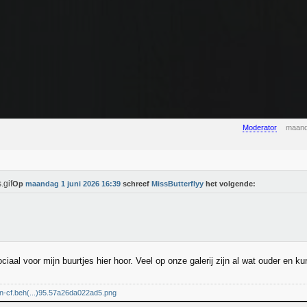
Moderator
maand
Op
maandag 1 juni 2026 16:39
schreef
MissButterflyy
het volgende:
ciaal voor mijn buurtjes hier hoor. Veel op onze galerij zijn al wat ouder en k
dn-cf.beh(...)95.57a26da022ad5.png