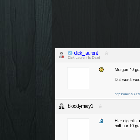
dick_laurent
Dick Laurent Is Dead
Morgen 40 gra
Dat wordt wee
https://mir-s3-c
bloodymary1
Hier eigenlij
half uur 10 g