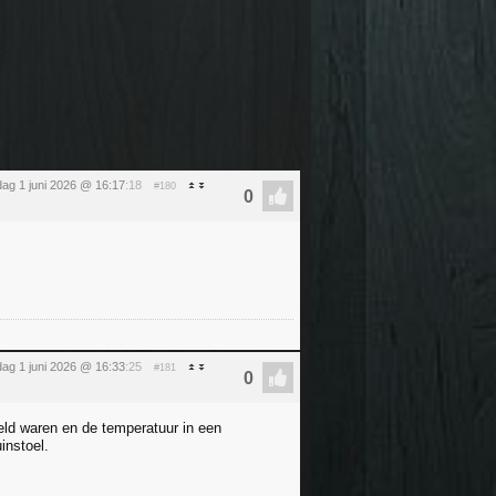
ag 1 juni 2026 @ 16:17
:18
#180
ag 1 juni 2026 @ 16:33
:25
#181
meld waren en de temperatuur in een
instoel.