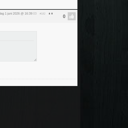
ag 1 juni 2026 @ 16:39
:03
#182