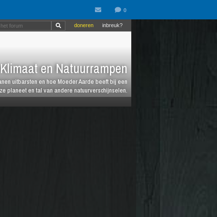
doneren
inbreuk?
Klimaat en Natuurrampen
anen uitbarsten en hoe Moeder Aarde beeft bij een
e planeet en tal van andere natuurverschijnselen.