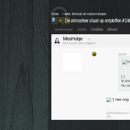
Index
»
weer, klimaat en natuurrampen
De atmosfeer staat op ontploffen #146
abonnement
Unibet
Coolblue
Bitvavo
MissHobje
Dat zou ik ook zeggen!
quote:
[..]
Ik do
Nu de
nee nog 
[b]Hobbelicious 
[/b]