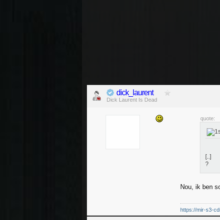
dick_laurent
Dick Laurent Is Dead
quote:
[..]
?
Nou, ik ben so
https://mir-s3-c