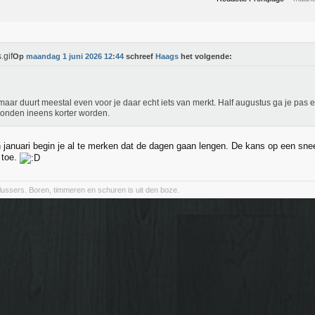
Op
maandag 1 juni 2026 12:44
schreef
Haags
het volgende:
maar duurt meestal even voor je daar echt iets van merkt. Half augustus ga je pas
onden ineens korter worden.
n januari begin je al te merken dat de dagen gaan lengen. De kans op een s
 toe.
klussers. Boren, timmeren en schuren is uit den boze.