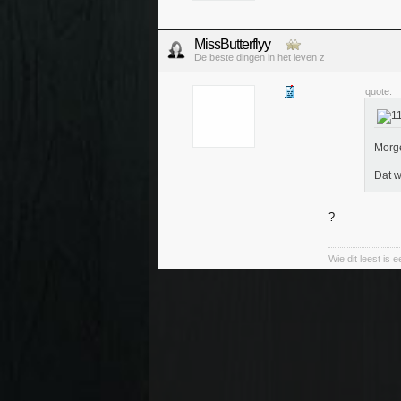
MissButterflyy
De beste dingen in het leven z
quote:
Morge
Dat w
?
Wie dit leest is e