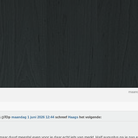
maand
Op
maandag 1 juni 2026 12:44
schreef
Haags
het volgende:
maar duurt meestal even voor je daar echt iets van merkt. Half augustus ga je pas