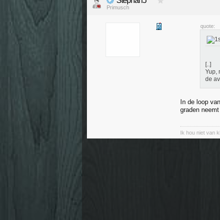
Stephan5
Primusch
quote:
[..]
Yup, 
de av
In de loop va
graden neemt
Ik hou niet van 