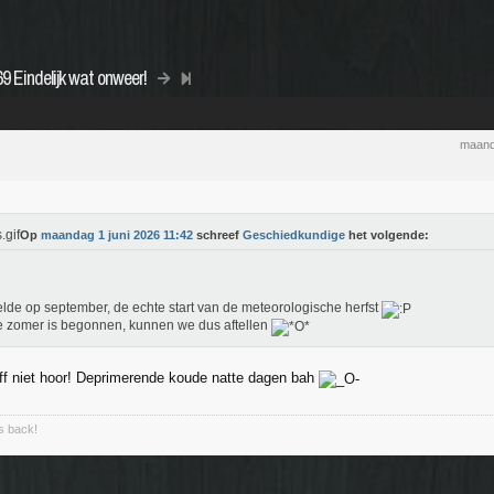
9 Eindelijk wat onweer!
maand
Op
maandag 1 juni 2026 11:42
schreef
Geschiedkundige
het volgende:
elde op september, de echte start van de meteorologische herfst
 zomer is begonnen, kunnen we dus aftellen
ff niet hoor! Deprimerende koude natte dagen bah
is back!