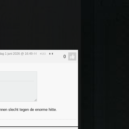
ag 1 juni 2026 @ 16:49
:44
#183
unnen slecht tegen de enorme hitte.