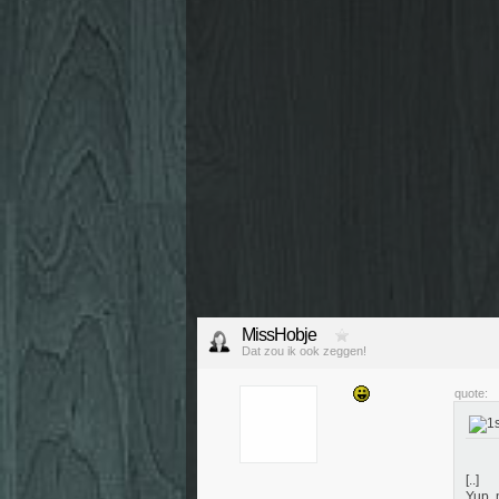
MissHobje
Dat zou ik ook zeggen!
quote:
[..]
Yup, 