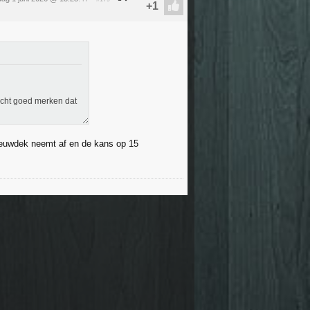
 echt goed merken dat
neeuwdek neemt af en de kans op 15