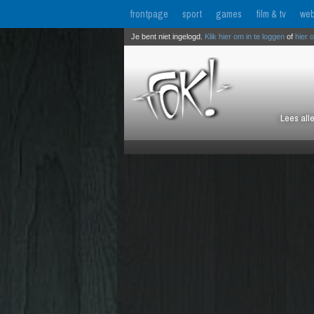
frontpage
sport
games
film & tv
web
Je bent niet ingelogd.
Klik hier om in te loggen
of
hier 
Lees all