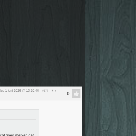
ag 1 juni 2026 @ 13:20
:46
#177
 echt goed merken dat