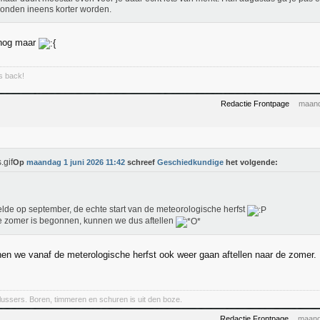
onden ineens korter worden.
nog maar
is back!
Redactie Frontpage
maand
Op
maandag 1 juni 2026 11:42
schreef
Geschiedkundige
het volgende:
elde op september, de echte start van de meteorologische herfst
 zomer is begonnen, kunnen we dus aftellen
en we vanaf de meterologische herfst ook weer gaan aftellen naar de zomer. H
klussers. Boren, timmeren en schuren is uit den boze.
Redactie Frontpage
maand