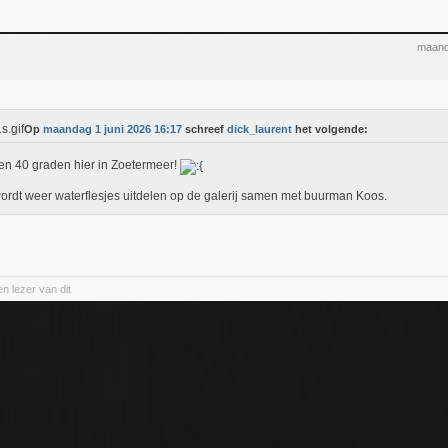
maand
Op
maandag 1 juni 2026 16:17
schreef
dick_laurent
het volgende:
n 40 graden hier in Zoetermeer!
ordt weer waterflesjes uitdelen op de galerij samen met buurman Koos.
en lezer van dit