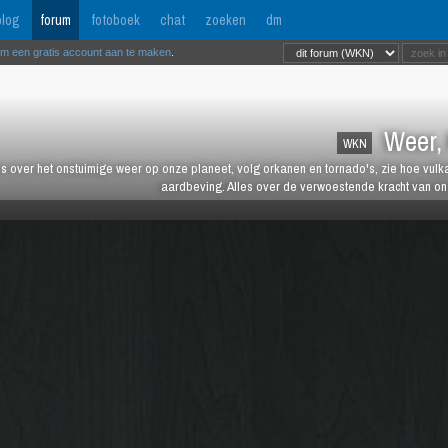
log
forum
fotoboek
chat
zoeken
dm
om een gratis account aan te maken
.
Weer, 
WKN
es over het onstuimige weer op onze planeet, volg orkanen en tornado's, zie hoe vulk
aardbeving. Alles over de verwoestende kracht van onz