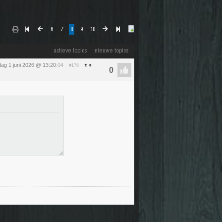
6
7
8
9
10
actieve topics
nieuwe topics
ag 1 juni 2026 @ 13:20
:04
#176