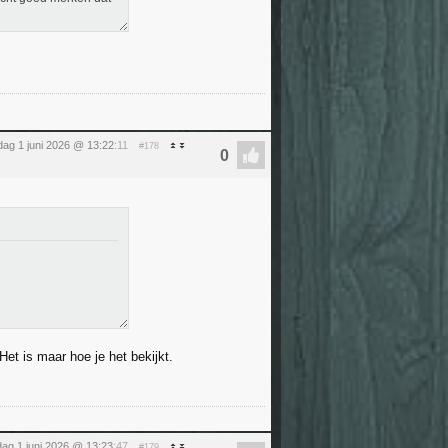
ag 1 juni 2026 @ 13:22
:11
#178
et is maar hoe je het bekijkt.
ag 1 juni 2026 @ 13:23
:47
#179