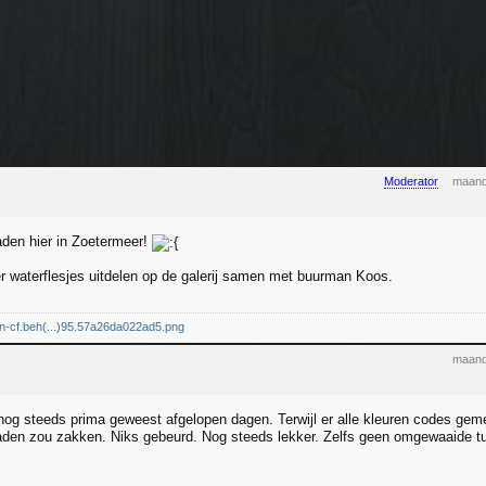
Moderator
maand
den hier in Zoetermeer!
r waterflesjes uitdelen op de galerij samen met buurman Koos.
dn-cf.beh(...)95.57a26da022ad5.png
maand
k nog steeds prima geweest afgelopen dagen. Terwijl er alle kleuren codes ge
raden zou zakken. Niks gebeurd. Nog steeds lekker. Zelfs geen omgewaaide tu