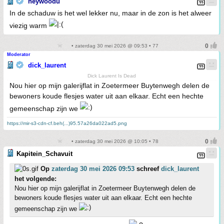
heywoodu
In de schaduw is het wel lekker nu, maar in de zon is het alweer
viezig warm
• zaterdag 30 mei 2026 @ 09:53 • 77
Moderator
dick_laurent
Dick Laurent Is Dead
Nou hier op mijn galerijflat in Zoetermeer Buytenwegh delen de
bewoners koude flesjes water uit aan elkaar. Echt een hechte
gemeenschap zijn we
https://mir-s3-cdn-cf.beh(...)95.57a26da022ad5.png
• zaterdag 30 mei 2026 @ 10:05 • 78
Kapitein_Schavuit
Op
zaterdag 30 mei 2026 09:53
schreef
dick_laurent
het volgende:
Nou hier op mijn galerijflat in Zoetermeer Buytenwegh delen de
bewoners koude flesjes water uit aan elkaar. Echt een hechte
gemeenschap zijn we