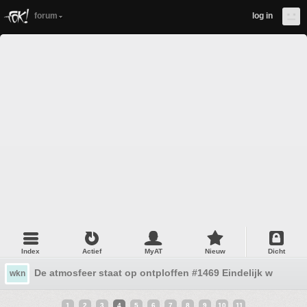
forum
log in
Index
Actief
MyAT
Nieuw
Dicht
De atmosfeer staat op ontploffen #1469 Eindelijk wat onw
wkn
1
2
3
4
5
6
7
8
9
10
11