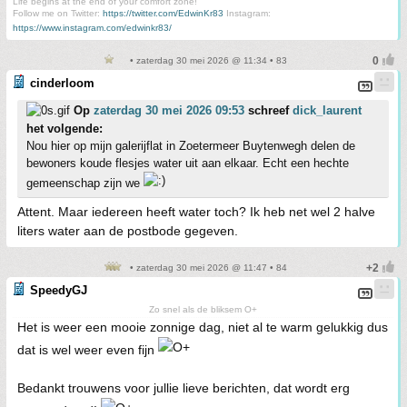
Life begins at the end of your comfort zone!
Follow me on Twitter:
https://twitter.com/EdwinKr83
Instagram:
https://www.instagram.com/edwinkr83/
• zaterdag 30 mei 2026 @ 11:34 • 83
cinderloom
Op
zaterdag 30 mei 2026 09:53
schreef
dick_laurent
het volgende:
Nou hier op mijn galerijflat in Zoetermeer Buytenwegh delen de
bewoners koude flesjes water uit aan elkaar. Echt een hechte
gemeenschap zijn we
Attent. Maar iedereen heeft water toch? Ik heb net wel 2 halve
liters water aan de postbode gegeven.
• zaterdag 30 mei 2026 @ 11:47 • 84
SpeedyGJ
Zo snel als de bliksem O+
Het is weer een mooie zonnige dag, niet al te warm gelukkig dus
dat is wel weer even fijn
Bedankt trouwens voor jullie lieve berichten, dat wordt erg