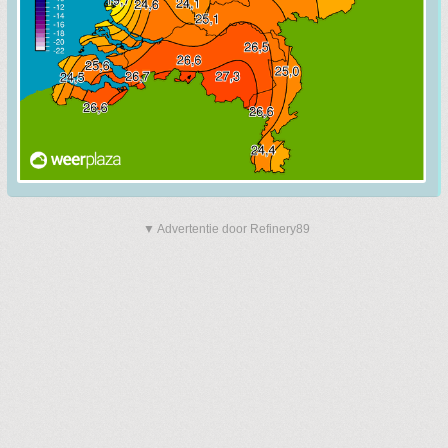
▼ Advertentie door Refinery89