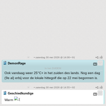
• zaterdag 30 mei 2026 @ 14:08 • 91
DemonRage
In het ZUIDEN!
Ook vandaag weer 25°C+ in het zuiden des lands. Nog een dag
(9e al) erbij voor de lokale hittegolf die op 22 mei begonnen is.
• zaterdag 30 mei 2026 @ 14:55 • 92
Geschiedkundige
Warm