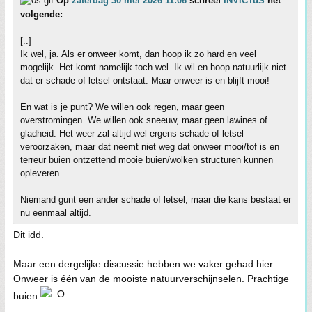
Op
zaterdag 30 mei 2026 11:06
schreef
INViCTuS
het
volgende:
[..]
Ik wel, ja. Als er onweer komt, dan hoop ik zo hard en veel
mogelijk. Het komt namelijk toch wel. Ik wil en hoop natuurlijk niet
dat er schade of letsel ontstaat. Maar onweer is en blijft mooi!
En wat is je punt? We willen ook regen, maar geen
overstromingen. We willen ook sneeuw, maar geen lawines of
gladheid. Het weer zal altijd wel ergens schade of letsel
veroorzaken, maar dat neemt niet weg dat onweer mooi/tof is en
terreur buien ontzettend mooie buien/wolken structuren kunnen
opleveren.
Niemand gunt een ander schade of letsel, maar die kans bestaat er
nu eenmaal altijd.
Dit idd.
Maar een dergelijke discussie hebben we vaker gehad hier.
Onweer is één van de mooiste natuurverschijnselen. Prachtige
buien