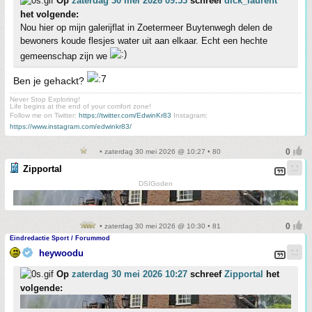
Op
zaterdag 30 mei 2026 09:53
schreef
dick_laurent
het volgende:
Nou hier op mijn galerijflat in Zoetermeer Buytenwegh delen de
bewoners koude flesjes water uit aan elkaar. Echt een hechte
gemeenschap zijn we
Ben je gehackt?
Never Stop Exploring!
Life begins at the end of your comfort zone!
Follow me on Twitter:
https://twitter.com/EdwinKr83
Instagram:
https://www.instagram.com/edwinkr83/
• zaterdag 30 mei 2026 @ 10:27 • 80
Zipportal
DSIGoden
• zaterdag 30 mei 2026 @ 10:30 • 81
Eindredactie Sport / Forummod
heywoodu
Op
zaterdag 30 mei 2026 10:27
schreef
Zipportal
het
volgende: