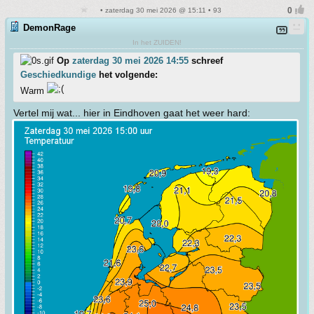
• zaterdag 30 mei 2026 @ 15:11 • 93
DemonRage
In het ZUIDEN!
Op
zaterdag 30 mei 2026 14:55
schreef
Geschiedkundige
het volgende:
Warm
Vertel mij wat... hier in Eindhoven gaat het weer hard: