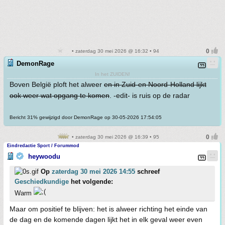
• zaterdag 30 mei 2026 @ 16:32 • 94
DemonRage
In het ZUIDEN!
Boven België ploft het alweer
en in Zuid-en Noord-Holland lijkt
ook weer wat opgang te komen
. -edit- is ruis op de radar
Bericht 31% gewijzigd door DemonRage op 30-05-2026 17:54:05
• zaterdag 30 mei 2026 @ 16:39 • 95
Eindredactie Sport / Forummod
heywoodu
Op
zaterdag 30 mei 2026 14:55
schreef
Geschiedkundige
het volgende:
Warm
Maar om positief te blijven: het is alweer richting het einde van
de dag en de komende dagen lijkt het in elk geval weer even