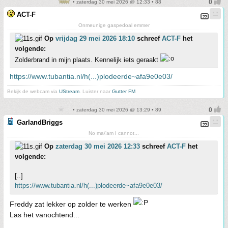
• zaterdag 30 mei 2026 @ 12:33 • 88
ACT-F
Onmeunige gaspedoal emmer
Op
vrijdag 29 mei 2026 18:10
schreef
ACT-F
het
volgende:
Zolderbrand in mijn plaats. Kennelijk iets geraakt
https://www.tubantia.nl/h(...)plodeerde~afa9e0e03/
Bekijk de webcam via
UStream
. Luister naar
Gutter FM
• zaterdag 30 mei 2026 @ 13:29 • 89
GarlandBriggs
No ma\'am I cannot...
Op
zaterdag 30 mei 2026 12:33
schreef
ACT-F
het
volgende:
[..]
https://www.tubantia.nl/h(...)plodeerde~afa9e0e03/
Freddy zat lekker op zolder te werken
Las het vanochtend...