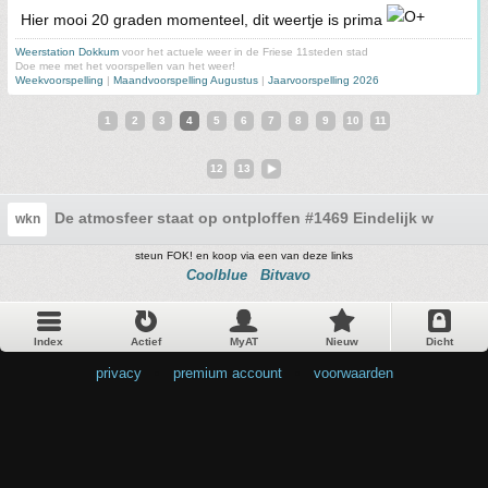
Hier mooi 20 graden momenteel, dit weertje is prima
Weerstation Dokkum
voor het actuele weer in de Friese 11steden stad
Doe mee met het voorspellen van het weer!
Weekvoorspelling
|
Maandvoorspelling Augustus
|
Jaarvoorspelling 2026
1
2
3
4
5
6
7
8
9
10
11
12
13
De atmosfeer staat op ontploffen #1469 Eindelijk wat onw
wkn
steun FOK! en koop via een van deze links
Coolblue
Bitvavo
Index
Actief
MyAT
Nieuw
Dicht
privacy
•
premium account
•
voorwaarden