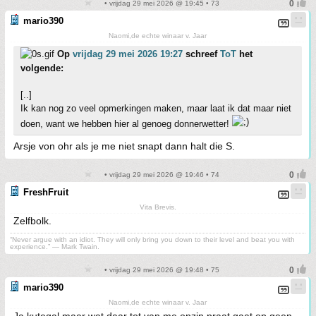
• vrijdag 29 mei 2026 @ 19:45 • 73
mario390
Naomi,de echte winaar v. Jaar
Op
vrijdag 29 mei 2026 19:27
schreef
ToT
het
volgende:
[..]
Ik kan nog zo veel opmerkingen maken, maar laat ik dat maar niet
doen, want we hebben hier al genoeg donnerwetter!
Arsje von ohr als je me niet snapt dann halt die S.
• vrijdag 29 mei 2026 @ 19:46 • 74
FreshFruit
Vita Brevis.
Zelfbolk.
“Never argue with an idiot. They will only bring you down to their level and beat you with
experience.” ― Mark Twain.
• vrijdag 29 mei 2026 @ 19:48 • 75
mario390
Naomi,de echte winaar v. Jaar
Ja kutegal maar wat daar tot van me onzin praat gaat op geen