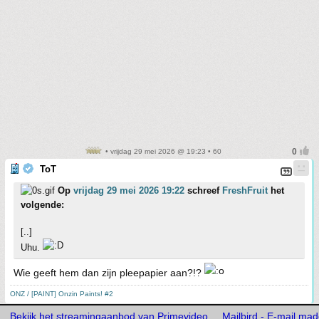
• vrijdag 29 mei 2026 @ 19:23 • 60
ToT
Op
vrijdag 29 mei 2026 19:22
schreef
FreshFruit
het
volgende:
[..]
Uhu.
Wie geeft hem dan zijn pleepapier aan?!?
ONZ / [PAINT] Onzin Paints! #2
Bekijk het streamingaanbod van Primevideo
Mailbird - E-mail mad