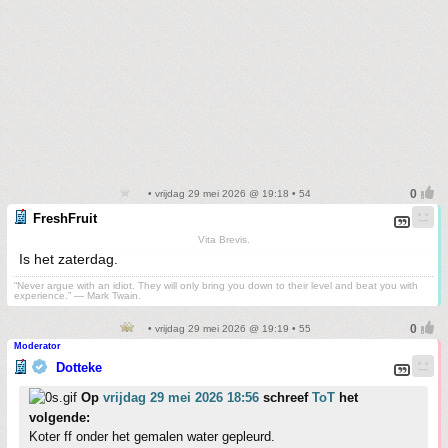
• vrijdag 29 mei 2026 @ 19:18 • 54
FreshFruit
Vita Brevis.
Is het zaterdag.
“Never argue with an idiot. They will only bring you down to their level and beat you with
experience.” ― Mark Twain.
• vrijdag 29 mei 2026 @ 19:19 • 55
Moderator
Dotteke
Op
vrijdag 29 mei 2026 18:56
schreef
ToT
het
volgende:
Koter ff onder het gemalen water gepleurd.