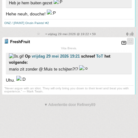
Heb je hem buiten gezet
Hehe neuh, douche!
ONZ / [PAINT] Onzin Paints! #2
• vrijdag 29 mei 2026 @ 19:22 • 59
FreshFruit
Vita Brevis.
Op
vrijdag 29 mei 2026 19:21
schreef
ToT
het
volgende:
mario zit zonder @:Muis te schijten?!?
Uhu.
“Never argue with an idiot. They will only bring you down to their level and beat you with
experience.” ― Mark Twain.
▼ Advertentie door Refinery89