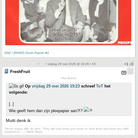
ONZ / [PAINT] Onzin Paints! #2
• vrijdag 29 mei 2026 @ 19:26 • 63
FreshFruit
Vita Brevis.
Op
vrijdag 29 mei 2026 19:23
schreef
ToT
het
volgende:
[..]
Wie geeft hem dan zijn pleepapier aan?!?
Mutti denk ik.
“Never argue with an idiot. They will only bring you down to their level and beat you with
experience.” ― Mark Twain.