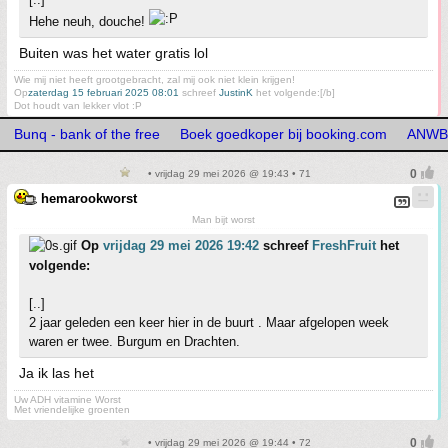
Hehe neuh, douche!
Buiten was het water gratis lol
Wie mij niet heeft grootgebracht, zal mij ook niet klein krijgen!
Op
zaterdag 15 februari 2025 08:01
schreef
JustinK
het volgende:[/b]
Dot houdt van lekker vlot :P
Bunq - bank of the free
Boek goedkoper bij booking.com
ANWB 
• vrijdag 29 mei 2026 @ 19:43 • 71
hemarookworst
Man bijt worst
Op
vrijdag 29 mei 2026 19:42
schreef
FreshFruit
het
volgende:
[..]
2 jaar geleden een keer hier in de buurt . Maar afgelopen week
waren er twee. Burgum en Drachten.
Ja ik las het
Uw ADH vitamine Worst
Met vriendelijke groenten
• vrijdag 29 mei 2026 @ 19:44 • 72