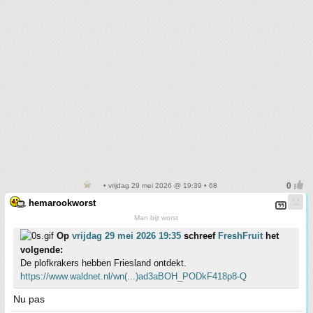
• vrijdag 29 mei 2026 @ 19:39 • 68
hemarookworst
Man bijt worst
Op
vrijdag 29 mei 2026 19:35
schreef
FreshFruit
het
volgende:
De plofkrakers hebben Friesland ontdekt.
https://www.waldnet.nl/wn(...)ad3aBOH_PODkF418p8-Q
Nu pas