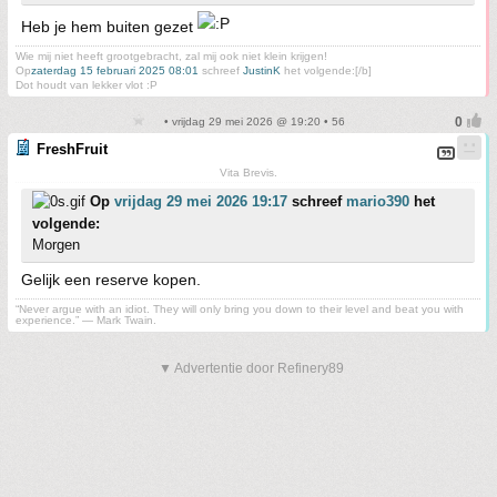
Heb je hem buiten gezet
Wie mij niet heeft grootgebracht, zal mij ook niet klein krijgen!
Op
zaterdag 15 februari 2025 08:01
schreef
JustinK
het volgende:[/b]
Dot houdt van lekker vlot :P
• vrijdag 29 mei 2026 @ 19:20 • 56
FreshFruit
Vita Brevis.
Op
vrijdag 29 mei 2026 19:17
schreef
mario390
het
volgende:
Morgen
Gelijk een reserve kopen.
“Never argue with an idiot. They will only bring you down to their level and beat you with
experience.” ― Mark Twain.
▼ Advertentie door Refinery89