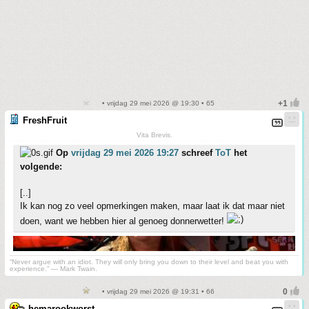
• vrijdag 29 mei 2026 @ 19:30 • 65
FreshFruit
Vita Brevis.
Op
vrijdag 29 mei 2026 19:27
schreef
ToT
het
volgende:
[..]
Ik kan nog zo veel opmerkingen maken, maar laat ik dat maar niet
doen, want we hebben hier al genoeg donnerwetter!
“Never argue with an idiot. They will only bring you down to their level and beat you with
experience.” ― Mark Twain.
• vrijdag 29 mei 2026 @ 19:31 • 66
hemarookworst