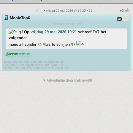
• vrijdag 29 mei 2026 @ 19:25 • 61
MooieTop6
JUS MOET BLIJVEN
Op
vrijdag 29 mei 2026 19:21
schreef
ToT
het
volgende:
mario zit zonder @:Muis te schijten?!?
@ieniminimuis
Ik laat me niet nog een keer wegpesten ^p^
Trap niet in de verzinsels van mijn hater <3
Ik doe niet aan DMs, ongeacht de fabeltjes <3
▼ Advertentie door Refinery89