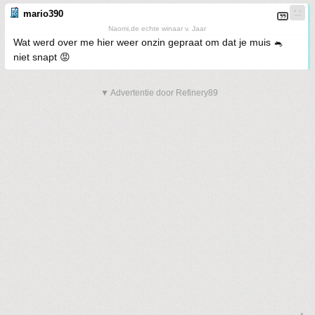
mario390
Naomi,de echte winaar v. Jaar
Wat werd over me hier weer onzin gepraat om dat je muis 🐁
niet snapt 😡
▼ Advertentie door Refinery89