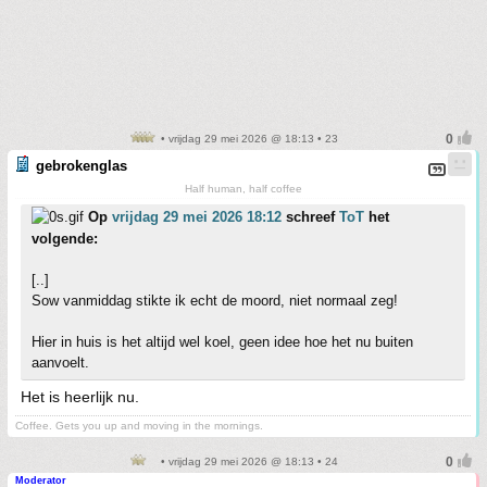
• vrijdag 29 mei 2026 @ 18:13 • 23
gebrokenglas
Half human, half coffee
Op
vrijdag 29 mei 2026 18:12
schreef
ToT
het
volgende:
[..]
Sow vanmiddag stikte ik echt de moord, niet normaal zeg!
Hier in huis is het altijd wel koel, geen idee hoe het nu buiten
aanvoelt.
Het is heerlijk nu.
Coffee. Gets you up and moving in the mornings.
• vrijdag 29 mei 2026 @ 18:13 • 24
Moderator