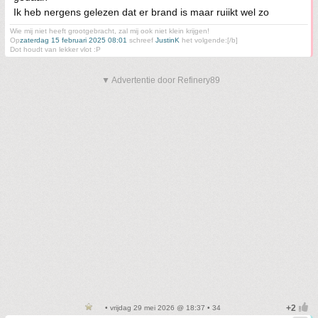
Ik heb nergens gelezen dat er brand is maar ruiikt wel zo
Wie mij niet heeft grootgebracht, zal mij ook niet klein krijgen!
Op
zaterdag 15 februari 2025 08:01
schreef
JustinK
het volgende:[/b]
Dot houdt van lekker vlot :P
▼ Advertentie door Refinery89
• vrijdag 29 mei 2026 @ 18:37 • 34