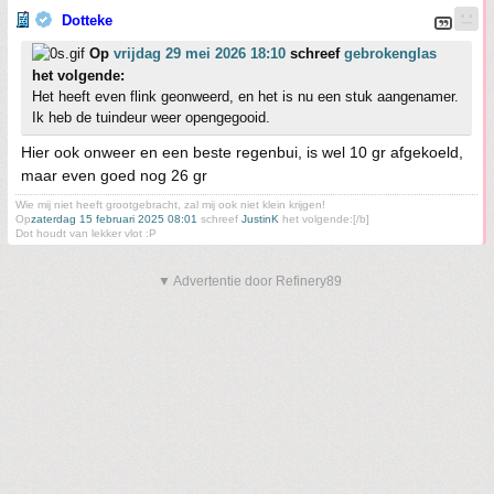
Dotteke
Op
vrijdag 29 mei 2026 18:10
schreef
gebrokenglas
het volgende:
Het heeft even flink geonweerd, en het is nu een stuk aangenamer.
Ik heb de tuindeur weer opengegooid.
Hier ook onweer en een beste regenbui, is wel 10 gr afgekoeld,
maar even goed nog 26 gr
Wie mij niet heeft grootgebracht, zal mij ook niet klein krijgen!
Op
zaterdag 15 februari 2025 08:01
schreef
JustinK
het volgende:[/b]
Dot houdt van lekker vlot :P
▼ Advertentie door Refinery89