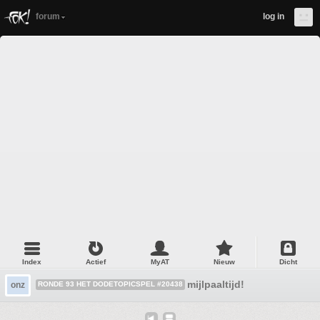
forum
log in
Index
Actief
MyAT
Nieuw
Dicht
mijlpaaltijd!
onz
RONDE 93 HET DODETOPICSPEL #20438