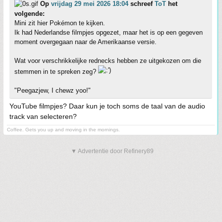
Op
vrijdag 29 mei 2026 18:04
schreef
ToT
het
volgende:
Mini zit hier Pokémon te kijken.
Ik had Nederlandse filmpjes opgezet, maar het is op een gegeven
moment overgegaan naar de Amerikaanse versie.
Wat voor verschrikkelijke rednecks hebben ze uitgekozen om die
stemmen in te spreken zeg?
"Peegazjew, I chewz yoo!"
YouTube filmpjes? Daar kun je toch soms de taal van de audio
track van selecteren?
Coffee. Gets you up and moving in the mornings.
▼ Advertentie door Refinery89