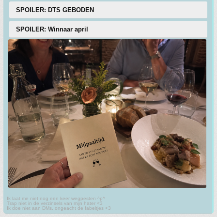
SPOILER: DTS GEBODEN
SPOILER: Winnaar april
Ik laat me niet nog een keer wegpesten ^p^
Trap niet in de verzinsels van mijn hater <3
Ik doe niet aan DMs, ongeacht de fabeltjes <3