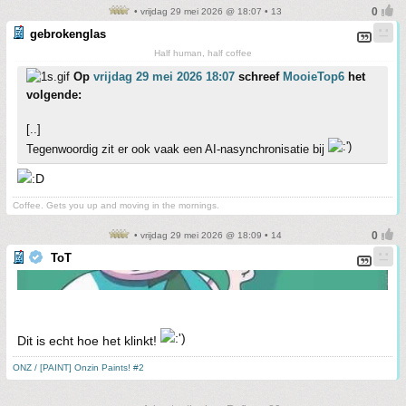
• vrijdag 29 mei 2026 @ 18:07 • 13
gebrokenglas
Half human, half coffee
Op
vrijdag 29 mei 2026 18:07
schreef
MooieTop6
het
volgende:
[..]
Tegenwoordig zit er ook vaak een AI-nasynchronisatie bij
Coffee. Gets you up and moving in the mornings.
• vrijdag 29 mei 2026 @ 18:09 • 14
ToT
Dit is echt hoe het klinkt!
ONZ / [PAINT] Onzin Paints! #2