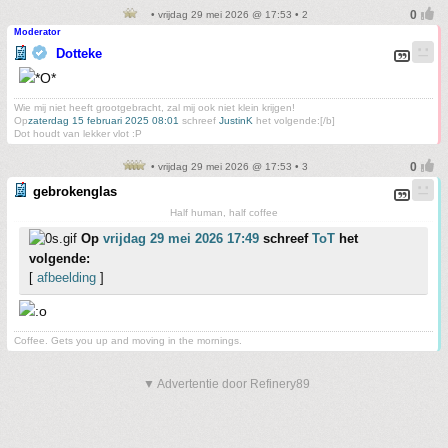
• vrijdag 29 mei 2026 @ 17:53 • 2
Moderator
Dotteke
Wie mij niet heeft grootgebracht, zal mij ook niet klein krijgen!
Op
zaterdag 15 februari 2025 08:01
schreef
JustinK
het volgende:[/b]
Dot houdt van lekker vlot :P
• vrijdag 29 mei 2026 @ 17:53 • 3
gebrokenglas
Half human, half coffee
Op
vrijdag 29 mei 2026 17:49
schreef
ToT
het
volgende:
[
afbeelding
]
Coffee. Gets you up and moving in the mornings.
▼ Advertentie door Refinery89