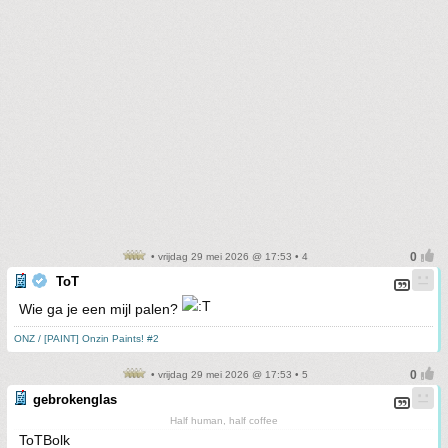
• vrijdag 29 mei 2026 @ 17:53 • 4
ToT
Wie ga je een mijl palen?
ONZ / [PAINT] Onzin Paints! #2
• vrijdag 29 mei 2026 @ 17:53 • 5
gebrokenglas
Half human, half coffee
ToTBolk