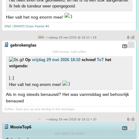
Het heeft even flink geonweerd, en het is nu een stuk aangenamer.
Ik heb de tuindeur weer opengegooid.
Hier valt het nog enorm mee!
ONZ / [PAINT] Onzin Paints! #2
• vrijdag 29 mei 2026 @ 18:11 • 19
gebrokenglas
Half human, half coffee
Op
vrijdag 29 mei 2026 18:10
schreef
ToT
het
volgende:
[..]
Hier valt het nog enorm mee!
Als in nog steeds benauwd? Het was vanmiddag wel behoorlijk
benauwd
Coffee. Gets you up and moving in the mornings.
• vrijdag 29 mei 2026 @ 18:11 • 20
MooieTop6
JUS MOET BLIJVEN