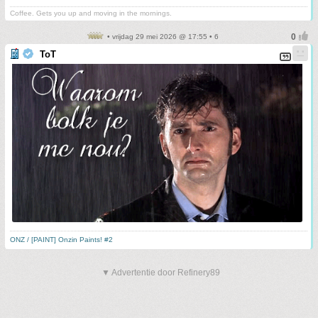
Coffee. Gets you up and moving in the mornings.
• vrijdag 29 mei 2026 @ 17:55 • 6
ToT
ONZ / [PAINT] Onzin Paints! #2
▼ Advertentie door Refinery89