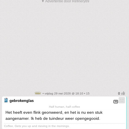
▼ Advertentie door Refinery89
• vrijdag 29 mei 2026 @ 18:10 • 15
gebrokenglas
Half human, half coffee
Het heeft even flink geonweerd, en het is nu een stuk
aangenamer. Ik heb de tuindeur weer opengegooid.
Coffee. Gets you up and moving in the mornings.