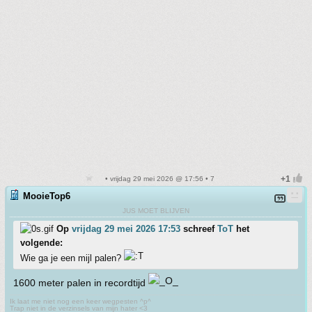
• vrijdag 29 mei 2026 @ 17:56 • 7
MooieTop6
JUS MOET BLIJVEN
Op
vrijdag 29 mei 2026 17:53
schreef
ToT
het
volgende:
Wie ga je een mijl palen?
1600 meter palen in recordtijd
Ik laat me niet nog een keer wegpesten ^p^
Trap niet in de verzinsels van mijn hater <3