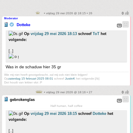
• vrijdag 29 mei 2026 @ 18:15 • 26
Moderator
Dotteke
Op
vrijdag 29 mei 2026 18:13
schreef
ToT
het
volgende:
[..]
!
Was in de schaduw hier 35 gr
Wie mij niet heeft grootgebracht, zal mij ook niet klein krijgen!
Op
zaterdag 15 februari 2025 08:01
schreef
JustinK
het volgende:[/b]
Dot houdt van lekker vlot :P
• vrijdag 29 mei 2026 @ 18:16 • 27
gebrokenglas
Half human, half coffee
Op
vrijdag 29 mei 2026 18:15
schreef
Dotteke
het
volgende:
[..]