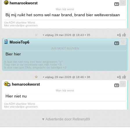
hemarookworst
Man bijt worst
Bij mij ruikt het soms wel naar brand, brand bier welteverstaan
Uw ADH vitamine Worst
Met vriendelijke groenten
• vrijdag 29 mei 2026 @ 18:43 • 35
MooieTop6
JUS MOET BLIJVEN
Bier hier
Ik laat me niet nog een keer wegpesten ^p^
Trap niet in de verzinsels van mijn hater <3
Ik doe niet aan DMs, ongeacht de fabeltjes <3
• vrijdag 29 mei 2026 @ 18:46 • 36
hemarookworst
Man bijt worst
Hier niet nu
Uw ADH vitamine Worst
Met vriendelijke groenten
▼ Advertentie door Refinery89