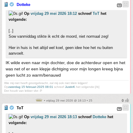
Dotteke
Op
vrijdag 29 mei 2026 18:12
schreef
ToT
het
volgende:
[..]
Sow vanmiddag stikte ik echt de moord, niet normaal zeg!
Hier in huis is het altijd wel koel, geen idee hoe het nu buiten
aanvoelt.
IK wilde even naar mijn dochter, doe de achterdeur open en het
was net of er een klepje dichtging voor mijn longen kreeg bijna
geen lucht zo warm/benauwd
Wie mij niet heeft grootgebracht, zal mij ook niet klein krijgen!
Op
zaterdag 15 februari 2025 08:01
schreef
JustinK
het volgende:[/b]
Dot houdt van lekker vlot :P
• vrijdag 29 mei 2026 @ 18:13 • 25
ToT
Op
vrijdag 29 mei 2026 18:13
schreef
Dotteke
het
volgende: