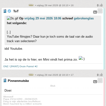
• vrijdag 29 mei 2026 @ 18:10 • 16
ToT
Op
vrijdag 29 mei 2026 18:06
schreef
gebrokenglas
het volgende:
[..]
YouTube filmpjes? Daar kun je toch soms de taal van de audio
track van selecteren?
idd Youtube.
Ja het is op de tv hier, en Mini vindt het prima zo.
ONZ / [PAINT] Onzin Paints! #2
• vrijdag 29 mei 2026 @ 18:10 • 17
Pinnenmutske
Blub
Doei
Werewolf
Papa 15/11/1950 - 29/08/2025
Fring is mijn allerliefste knuffelkont
Been haunted by a million screams