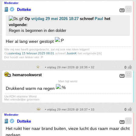
Moderator
Dotteke
Op
vrijdag 29 mei 2026 18:27
schreef
Paul
het
volgende:
Regen is begonnen in den dolder
Hier al lang weer gestopt
Wie mij niet heeft grootgebracht, zal mij ook niet klein krijgen!
Op
zaterdag 15 februari 2025 08:01
schreef
JustinK
het volgende:[/b]
Dot houdt van lekker vlot :P
• vrijdag 29 mei 2026 @ 18:36 • 32
hemarookworst
Man bijt worst
Drukkend warm na regen
Uw ADH vitamine Worst
Met vriendelijke groenten
• vrijdag 29 mei 2026 @ 18:37 • 33
Moderator
Dotteke
Het ruikt hier naar brand buiten, vieze lucht dus raam maar dicht
gedaan