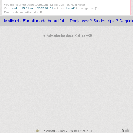
Wie mij niet heeft grootgebracht, zal mij ook niet klein krijgen!
Op
zaterdag 15 februari 2025 08:01
schreef
JustinK
het volgende:[/b]
Dot houdt van lekker vlot :P
Mailbird - E-mail made beautiful
Dagje weg? Stedentripje? Dagtick
▼ Advertentie door Refinery89
• vrijdag 29 mei 2026 @ 18:28 • 31