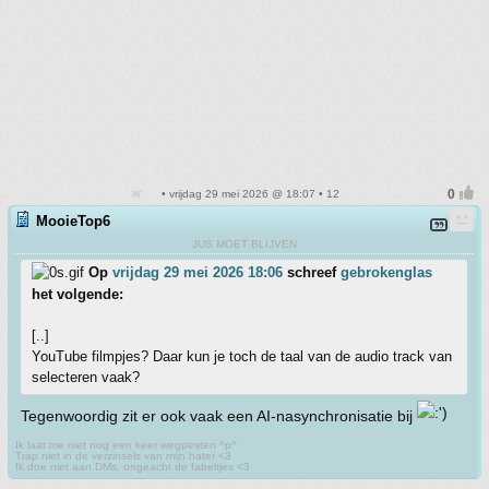
• vrijdag 29 mei 2026 @ 18:07 • 12
MooieTop6
JUS MOET BLIJVEN
Op
vrijdag 29 mei 2026 18:06
schreef
gebrokenglas
het volgende:
[..]
YouTube filmpjes? Daar kun je toch de taal van de audio track van
selecteren vaak?
Tegenwoordig zit er ook vaak een AI-nasynchronisatie bij
Ik laat me niet nog een keer wegpesten ^p^
Trap niet in de verzinsels van mijn hater <3
Ik doe niet aan DMs, ongeacht de fabeltjes <3