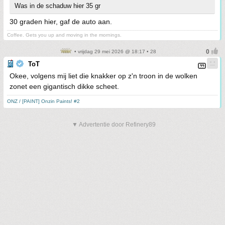
Was in de schaduw hier 35 gr
30 graden hier, gaf de auto aan.
Coffee. Gets you up and moving in the mornings.
• vrijdag 29 mei 2026 @ 18:17 • 28
ToT
Okee, volgens mij liet die knakker op z'n troon in de wolken
zonet een gigantisch dikke scheet.
ONZ / [PAINT] Onzin Paints! #2
▼ Advertentie door Refinery89