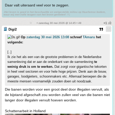
Daar valt uiteraard veel voor te zeggen.
-Het leven is goed in het beschaafde en welgestelde milieu op Haarlemse bodem,
waar wij met volle teugen van het leven genieten!
:Y)
• zaterdag 30 mei 2026 @ 14:45 • 49
Digi2
Op
zaterdag 30 mei 2026 13:08
schreef
TAmaru
het
volgende:
[..]
Ik zie het als een van de grootste problemen in de Nederlandse
samenleving dat er aan de onderkant van de samenleving
te
weinig druk is om te werken.
Dat zorgt voor gigantische tekorten
in heel veel sectoren en voor hele hoge prijzen. Denk aan de bouw,
garages, loodgieters, schoonmakers etc. Allemaal beroepen die de
meeste mensen voornamelijk zouden doen uit noodzaak.
Die banen worden voor een groot deel door illegalen vervult, als
de bijstand afgeschaft zou worden zullen veel van die banen niet
langer door illegalen vervult hoeven worden.
Schattenarbeit in Holland