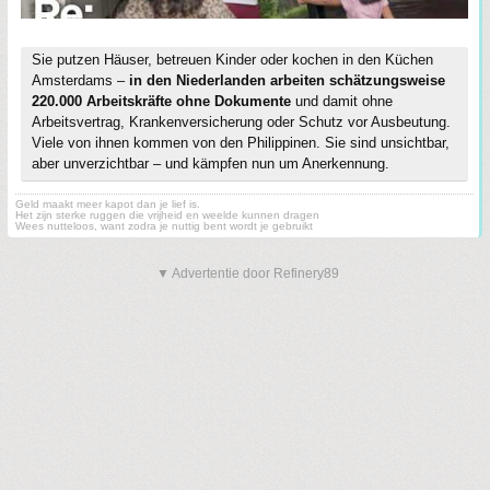
Sie putzen Häuser, betreuen Kinder oder kochen in den Küchen
Amsterdams –
in den Niederlanden arbeiten schätzungsweise
220.000 Arbeitskräfte ohne Dokumente
und damit ohne
Arbeitsvertrag, Krankenversicherung oder Schutz vor Ausbeutung.
Viele von ihnen kommen von den Philippinen. Sie sind unsichtbar,
aber unverzichtbar – und kämpfen nun um Anerkennung.
Geld maakt meer kapot dan je lief is.
Het zijn sterke ruggen die vrijheid en weelde kunnen dragen
Wees nutteloos, want zodra je nuttig bent wordt je gebruikt
▼ Advertentie door Refinery89