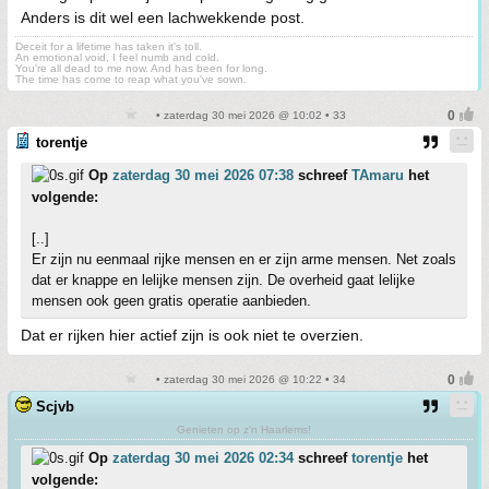
Anders is dit wel een lachwekkende post.
Deceit for a lifetime has taken it's toll.
An emotional void, I feel numb and cold.
You're all dead to me now. And has been for long.
The time has come to reap what you've sown.
• zaterdag 30 mei 2026 @ 10:02 • 33
torentje
Op
zaterdag 30 mei 2026 07:38
schreef
TAmaru
het
volgende:
[..]
Er zijn nu eenmaal rijke mensen en er zijn arme mensen. Net zoals
dat er knappe en lelijke mensen zijn. De overheid gaat lelijke
mensen ook geen gratis operatie aanbieden.
Dat er rijken hier actief zijn is ook niet te overzien.
• zaterdag 30 mei 2026 @ 10:22 • 34
Scjvb
Genieten op z'n Haarlems!
Op
zaterdag 30 mei 2026 02:34
schreef
torentje
het
volgende: