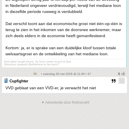
in Nederland ongeveer verdrievoudigd, terwijl het mediane loon
in diezelfde periode ruwweg is verdubbeld.
Dat verschil toont aan dat economische groei niet één-op-één is
terug te zien in het inkomen van de doorsnee werknemer, maar
zich deels elders in de economie heeft gemanifesteerd.
Kortom: ja, er is sprake van een duidelijke kloof tussen totale
welvaartsgroei en de ontwikkeling van het mediane loon.
And what rough beast, its hour come round at last,
Slouches towards Bethlehem to be born?
• zaterdag 30 mei 2026 @ 11:06 • 37
Cupfighter
VVD geblaat van een VVD-er, je verwacht het niet
▼ Advertentie door Refinery89