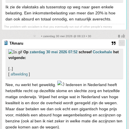
Ik zie de vlakstaks als tussenstop op weg naar geen enkele
belasting. Een inkomstenbelasting van meer dan 20% is hoe
dan ook absurd en totaal onnodig, en natuurlijk averechts.
The problem with socialism is that you eventually run out of other people's money
• zaterdag 30 mei 2026 @ 08:13 • 30
TAmaru
Op
zaterdag 30 mei 2026 07:52
schreef
Cockwhale
het
volgende:
[..]
[
afbeelding
]
Nee, nu werkt het geweldig.
Iedereen in Nederland heeft
hetzelfde recht op dezelfde slome en slechte zorg en hetzelfde
matige onderwijs. Vrijwel het enige wat in Nederland van hoge
kwaliteit is en door de overheid wordt geregeld zijn de wegen.
Maar daar betalen we dan ook echt een gigantisch hoge prijs
voor, middels een absurd hoge wegenbelasting en accijnzen op
benzine (ook al ben ik niet zeker in welke mate die accijnzen ten
goede komen aan de wegen).