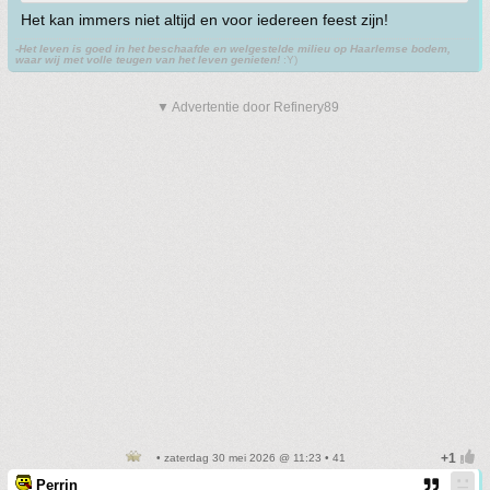
Het kan immers niet altijd en voor iedereen feest zijn!
-Het leven is goed in het beschaafde en welgestelde milieu op Haarlemse bodem,
waar wij met volle teugen van het leven genieten!
:Y)
▼ Advertentie door Refinery89
• zaterdag 30 mei 2026 @ 11:23 • 41
Perrin