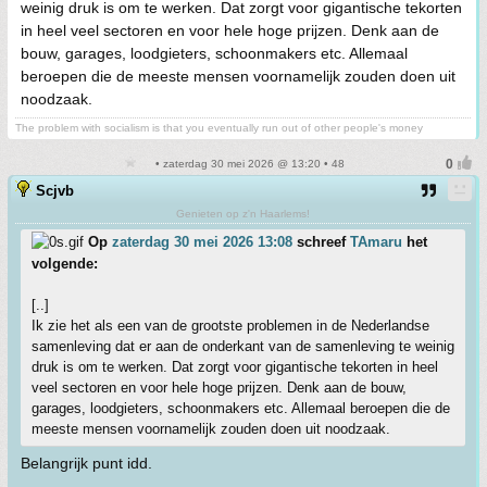
weinig druk is om te werken. Dat zorgt voor gigantische tekorten
in heel veel sectoren en voor hele hoge prijzen. Denk aan de
bouw, garages, loodgieters, schoonmakers etc. Allemaal
beroepen die de meeste mensen voornamelijk zouden doen uit
noodzaak.
The problem with socialism is that you eventually run out of other people's money
• zaterdag 30 mei 2026 @ 13:20 • 48
Scjvb
Genieten op z'n Haarlems!
Op
zaterdag 30 mei 2026 13:08
schreef
TAmaru
het
volgende:
[..]
Ik zie het als een van de grootste problemen in de Nederlandse
samenleving dat er aan de onderkant van de samenleving te weinig
druk is om te werken. Dat zorgt voor gigantische tekorten in heel
veel sectoren en voor hele hoge prijzen. Denk aan de bouw,
garages, loodgieters, schoonmakers etc. Allemaal beroepen die de
meeste mensen voornamelijk zouden doen uit noodzaak.
Belangrijk punt idd.