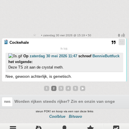
• zaterdag 30 mei 2026 @ 15:19 • 50
Cockwhale
Ik bijt.
Op
zaterdag 30 mei 2026 11:47
schreef
BennieButtfuck
het volgende:
Deze TS zit aan de crystal meth.
Nee, gewoon achterlijk, is genetisch.
1
2
3
4
5
Worden rijken steeds rijker? Zin en onzin van ongelijkhei
nws
steun FOK! en koop via een van deze links
Coolblue
Bitvavo