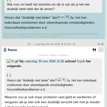
Wat voor zin heeft het tenslotte om rijk te zijn als je het niet
duidelijk beter hebt dan de armen?
Hoezo dat ''duidelijk niet beter'' dan?
Ja, het kan
inderdaad voorkomen door uiteenlopende omstandigheden.
Gezondheidsproblemen e.d.
-Het leven is goed in het beschaafde en welgestelde milieu op Haarlemse bodem,
waar wij met volle teugen van het leven genieten!
:Y)
• zaterdag 30 mei 2026 @ 11:29 • 43
Perrin
Toekomst. Made in Europe.
Op
zaterdag 30 mei 2026 11:26
schreef
Scjvb
het
volgende:
[..]
Hoezo dat ''duidelijk niet beter'' dan?
Ja, het kan inderdaad
voorkomen door uiteenlopende omstandigheden.
Gezondheidsproblemen e.d.
Waarom zou je ook maar proberen veel geld te verdienen of
vergaren als je niet ook een duidelijk verschil ziet met je minder