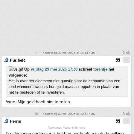
• zaterdag 30 mei 2026 @ 10:44 • 35
PurifieR
Op
vrijdag 29 mei 2026 17:38
schreef
torentje
het
volgende:
Het is over het algemeen niet gunstig voor de economie van een
land wanneer inwoners hun geld massaal oppotten in plaats van
het te besteden of te investeren.
/care. Mijn geld hoeft niet te rollen.
• zaterdag 30 mei 2026 @ 10:52 • 36
Perrin
Toekomst. Made in Europe.
De afgelopen dertig jaar is het bbp per hoofd van de bevolking