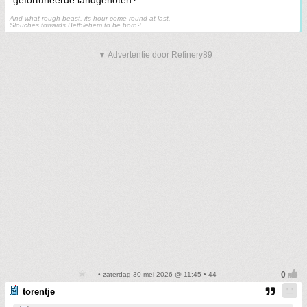
gefortuneerde landgenoten?
And what rough beast, its hour come round at last,
Slouches towards Bethlehem to be born?
▼ Advertentie door Refinery89
• zaterdag 30 mei 2026 @ 11:45 • 44
torentje