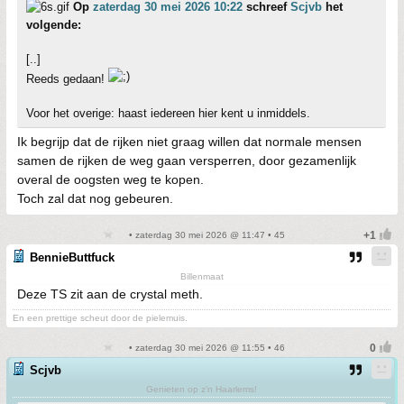
Op
zaterdag 30 mei 2026 10:22
schreef
Scjvb
het
volgende:
[..]
Reeds gedaan!
Voor het overige: haast iedereen hier kent u inmiddels.
Ik begrijp dat de rijken niet graag willen dat normale mensen
samen de rijken de weg gaan versperren, door gezamenlijk
overal de oogsten weg te kopen.
Toch zal dat nog gebeuren.
• zaterdag 30 mei 2026 @ 11:47 • 45
BennieButtfuck
Billenmaat
Deze TS zit aan de crystal meth.
En een prettige scheut door de pielemuis.
• zaterdag 30 mei 2026 @ 11:55 • 46
Scjvb
Genieten op z'n Haarlems!