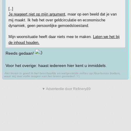
[..]
Je reageert niet op mijn argument
, maar op een beeld dat je van
mij maakt. Ik heb het over geldcirculatie en economische
dynamiek, geen persoonlijke gemoedstoestand.
Mijn woonsituatie heeft daar niets mee te maken.
Laten we het bij
de inhoud houden.
Reeds gedaan!
Voor het overige: haast iedereen hier kent u inmiddels.
-Het leven is goed in het beschaafde en welgestelde milieu op Haarlemse bodem,
waar wij met volle teugen van het leven genieten!
:Y)
▼ Advertentie door Refinery89