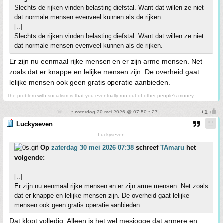
Slechts de rijken vinden belasting diefstal. Want dat willen ze niet
dat normale mensen evenveel kunnen als de rijken.
[..]
Slechts de rijken vinden belasting diefstal. Want dat willen ze niet
dat normale mensen evenveel kunnen als de rijken.
Er zijn nu eenmaal rijke mensen en er zijn arme mensen. Net
zoals dat er knappe en lelijke mensen zijn. De overheid gaat
lelijke mensen ook geen gratis operatie aanbieden.
The problem with socialism is that you eventually run out of other people's money
• zaterdag 30 mei 2026 @ 07:50 • 27
Luckyseven
Luckyseven
Op
zaterdag 30 mei 2026 07:38
schreef
TAmaru
het
volgende:
[..]
Er zijn nu eenmaal rijke mensen en er zijn arme mensen. Net zoals
dat er knappe en lelijke mensen zijn. De overheid gaat lelijke
mensen ook geen gratis operatie aanbieden.
Dat klopt volledig. Alleen is het wel mesjogge dat armere en