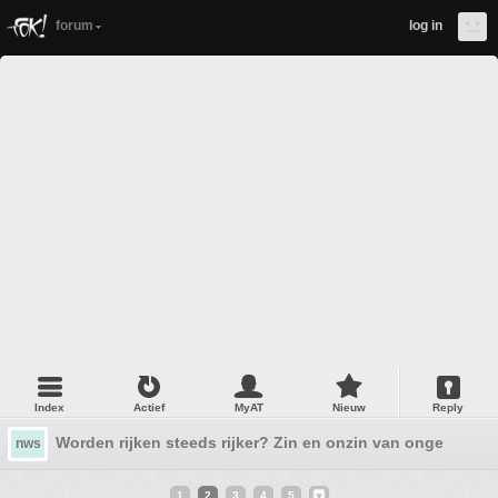
forum
log in
Index
Actief
MyAT
Nieuw
Reply
Worden rijken steeds rijker? Zin en onzin van ongelijkhei
nws
1
2
3
4
5