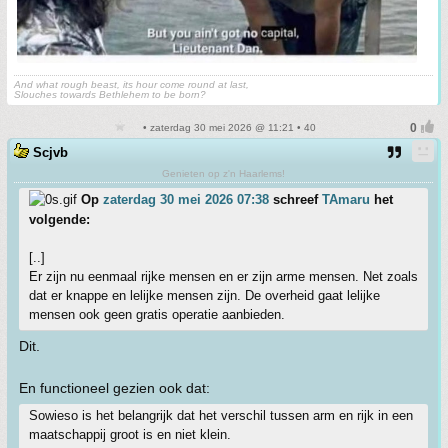
And what rough beast, its hour come round at last,
Slouches towards Bethlehem to be born?
• zaterdag 30 mei 2026 @ 11:21 • 40
Scjvb
Genieten op z'n Haarlems!
Op
zaterdag 30 mei 2026 07:38
schreef
TAmaru
het
volgende:
[..]
Er zijn nu eenmaal rijke mensen en er zijn arme mensen. Net zoals
dat er knappe en lelijke mensen zijn. De overheid gaat lelijke
mensen ook geen gratis operatie aanbieden.
Dit.
En functioneel gezien ook dat:
Sowieso is het belangrijk dat het verschil tussen arm en rijk in een
maatschappij groot is en niet klein.