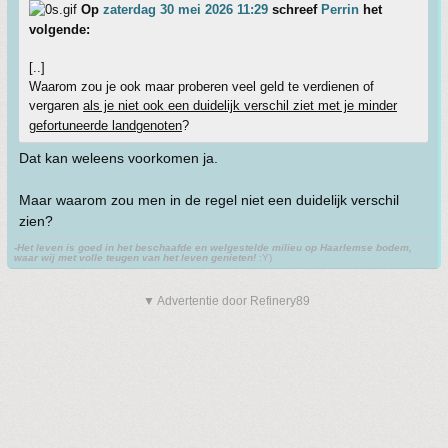
Op
zaterdag 30 mei 2026 11:29
schreef
Perrin
het
volgende:
[..]
Waarom zou je ook maar proberen veel geld te verdienen of
vergaren
als je niet ook een duidelijk verschil ziet met je minder
gefortuneerde landgenoten
?
Dat kan weleens voorkomen ja.
Maar waarom zou men in de regel niet een duidelijk verschil
zien?
-Het leven is goed in het beschaafde en welgestelde milieu op Haarlemse bodem,
waar wij met volle teugen van het leven genieten!
:Y)
▼ Advertentie door Refinery89