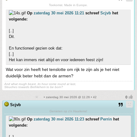
Toekomst. Made in Europe.
Op
zaterdag 30 mei 2026 11:21
schreef
Scjvb
het
volgende:
[..]
Dit.
En functioneel gezien ook dat:
[..]
Het kan immers niet altijd en voor iedereen feest zijn!
Wat voor zin heeft het tenslotte om rijk te zijn als je het niet
duidelijk beter hebt dan de armen?
And what rough beast, its hour come round at last,
Slouches towards Bethlehem to be born?
• zaterdag 30 mei 2026 @ 11:26 • 42
Scjvb
Genieten op z'n Haarlems!
Op
zaterdag 30 mei 2026 11:23
schreef
Perrin
het
volgende:
[..]