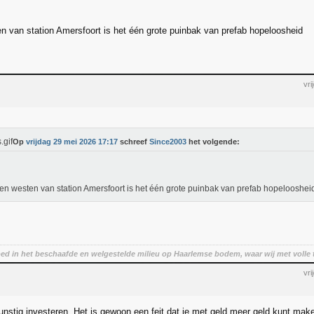
n van station Amersfoort is het één grote puinbak van prefab hopeloosheid
vr
Op
vrijdag 29 mei 2026 17:17
schreef
Since2003
het volgende:
en westen van station Amersfoort is het één grote puinbak van prefab hopelooshei
oed in het beschaafde en welgestelde milieu op Haarlemse bodem, waar wij met volle 
vr
unstig investeren. Het is gewoon een feit dat je met geld meer geld kunt mak