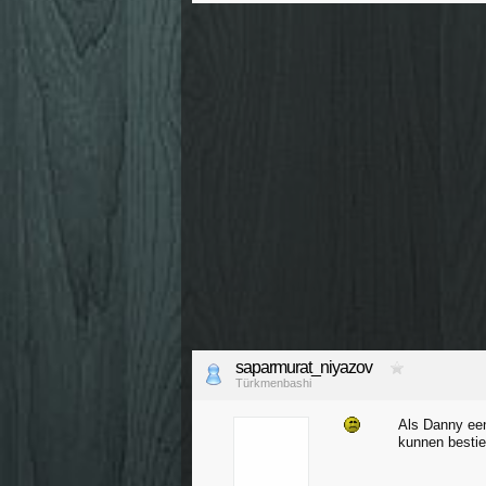
saparmurat_niyazov
Türkmenbashi
Als Danny een 
kunnen bestie