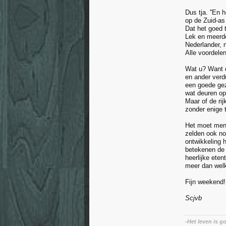
Dus tja. ''En
op de Zuid-a
Dat het goed 
Lek en meerde
Nederlander, 
Alle voordelen
Wat u? Want 
en ander verd
een goede gezo
wat deuren op
Maar of de rij
zonder enige t
Het moet me
zelden ook no
ontwikkeling h
betekenen de 
heerlijke eten
meer dan welk
Fijn weekend!
Scjvb
-Het leven is g