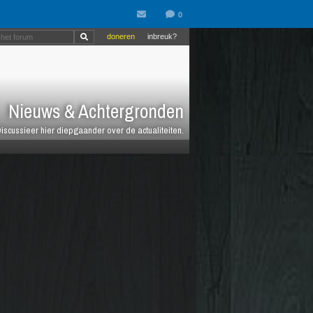
doneren
inbreuk?
Nieuws & Achtergronden
iscussieer hier diepgaander over de actualiteiten.