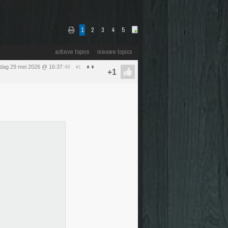
1
2
3
4
5
actieve topics
nieuwe topics
ijdag 29 mei 2026 @ 16:37
:46
#1