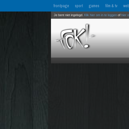
frontpage
sport
games
film & tv
web
Je bent niet ingelogd.
Klik hier om in te loggen
of
hier 