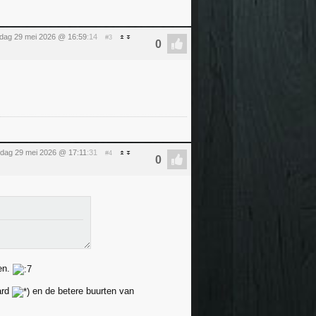
ijdag 29 mei 2026 @ 16:59
:14
#3
ijdag 29 mei 2026 @ 17:11
:31
#4
ken.
ard
en de betere buurten van