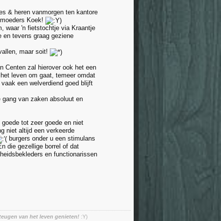
ames & heren vanmorgen ten kantore
otmoeders Koek!
 waar 'n fietstochtje via Kraantje
ke en tevens graag geziene
 vallen, maar soit!
n Centen zal hierover ook het een
in het leven om gaat, temeer omdat
r vaak een welverdiend goed blijft
 gang van zaken absoluut en
 goede tot zeer goede en niet
ng niet altijd een verkeerde
burgers onder u een stimulans
n die gezellige borrel of dat
heidsbekleders en functionarissen
teugen van het leven genieten!
:Y)