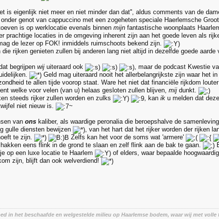
 het is eigenlijk niet meer en niet minder dan dat'', aldus comments van de d
s onder genot van cappuccino met een zogeheten speciale Haerlemsche Gro
toeven is op werklocatie evenals binnen
mijn
fantastische woonplaats Haarlem,
r prachtige locaties in de omgeving inherent zijn aan het goede leven als rij
mag de lezer op FOK! inmiddels ruimschoots bekend zijn.
 die rijken genieten zullen bij anderen lang niet altijd in dezelfde goede aarde
dat begrijpen
wij
uiteraard ook
, maar de podcast Kwestie va
uidelijken.
Geld mag uiteraard nooit het allerbelangrijkste zijn waar het 
ndheid te allen tijde voorop staat. Ware het niet dat financiële rijkdom loute
ent welke voor velen (van u) helaas gesloten zullen blijven,
mij
dunkt.
ken steeds rijker zullen worden en zulks
, kan
ik
u melden dat deze
wijfel niet nieuw is.
~
nsen van
ons
kaliber, als waardige peronalia die beroepshalve de samenleving
g gulle diensten bewijzen
, van het hart dat het rijker worden der rijken la
oeft te zijn.
Zelfs kan het voor de soms wat 'armere'
hakken eens flink in de grond te slaan en zelf flink aan de bak te gaan.
E
tje op een luxe locatie te Haarlem
of elders, waar bepaalde hoogwaardig
om zijn, blijft dan ook welverdiend!
oed in het beschaafde en welgestelde milieu op Haarlemse bodem, waar wij met volle 