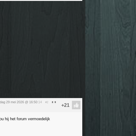
ijdag 29 mei 2026 @ 16:50
:14
#2
zou hij het forum vermoedelijk