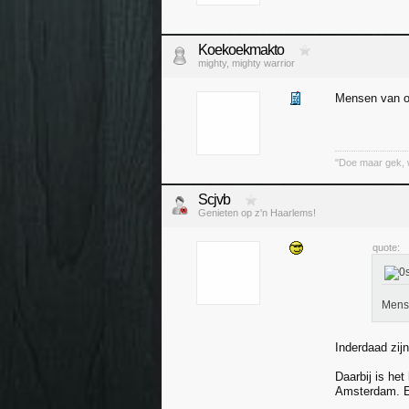
Koekoekmakto
mighty, mighty warrior
Mensen van on
"Doe maar gek, 
Scjvb
Genieten op z'n Haarlems!
quote:
Mense
Inderdaad zij
Daarbij is he
Amsterdam. E