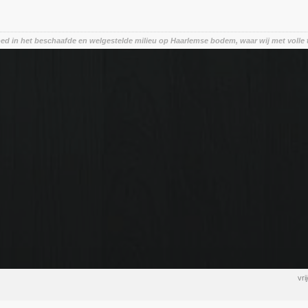
oed in het beschaafde en welgestelde milieu op Haarlemse bodem, waar wij met volle 
vr