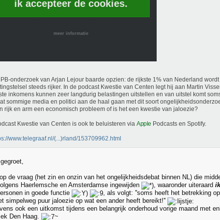
ik accepteer de cookies.
meer informatie
PB-onderzoek van Arjan Lejour baarde opzien: de rijkste 1% van Nederland wordt
tingstelsel steeds rijker. In de podcast Kwestie van Centen legt hij aan Martin Visser 
te inkomens kunnen zeer langdurig belastingen uitstellen en van uitstel komt soms a
at sommige media en politici aan de haal gaan met dit soort ongelijkheidsonderzoe
n rijk en arm een economisch probleem of is het een kwestie van jaloezie?
dcast Kwestie van Centen is ook te beluisteren via
Apple
Podcasts en Spotify.
ps://www.telegraaf.nl/(...)rland/153709962.html
 gegroet,
op de vraag (het zin en onzin van het ongelijkheidsdebat binnen NL) die midde
t volgens Haerlemsche en Amsterdamse ingewijden
, waaronder uiteraard
i
ersonen in goede functie
, als volgt: ''soms heeft het betrekking
t simpelweg puur jaloezie op wat een ander heeft bereikt!''
vens ook een uitkomst tijdens een belangrijk onderhoud vorige maand met en
litiek Den Haag.
~