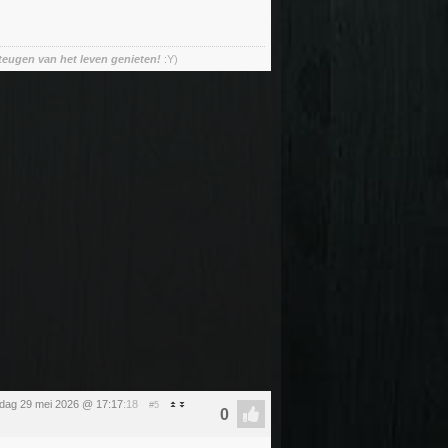
teugen van het leven genieten!
:Y)
ijdag 29 mei 2026 @ 17:17
:18
#5