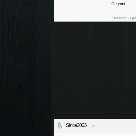
Gegroet.
-Het leven is g
Since2003