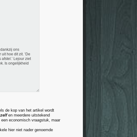
 dankzij ons
uit hoe dit zit. ’De
fstel.’ Lejour ziet
k. Is ongelijkheid
ls de kop van het artikel wordt
kzelf
en meerdere uitstekend
 op een economisch vraagstuk, maar
kele hier niet nader genoemde