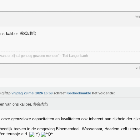
vr
s kaliber. 🤪😂💰🤔
want er zijn al genoeg gewone mensen" - Ted Langenbach
vr
Op
vrijdag 29 mei 2026 16:59
schreef
Koekoekmakto
het volgende:
n van ons kaliber. 🤪😂💰🤔
n
onze
grenzeloze capaciteiten en kwaliteiten ook inherent aan rijkheid der rij
t heerlijk toeven in de omgeving Bloemendaal, Wassenaar, Haarlem zelf uitera
en terrasje e.d.