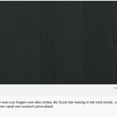
vr
euro zou krijgen voor elke smiley die Scjvb hier kwistig in het rond strooit, 
ren vanaf een exotisch prive-eiland.