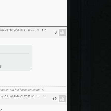
ijdag 29 mei 2026 @ 17:19
:30
#6
d
teugen van het leven genieten!
:Y)
ijdag 29 mei 2026 @ 17:22
:06
#7
en.