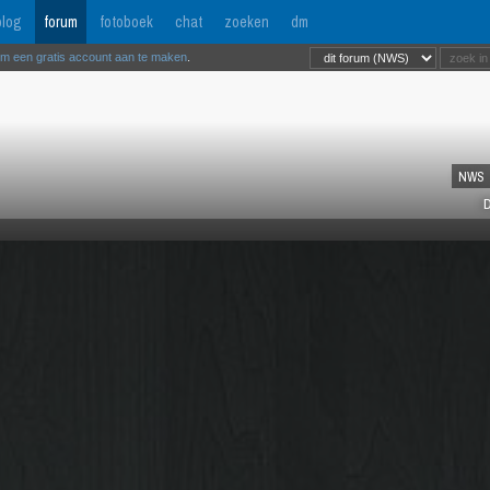
log
forum
fotoboek
chat
zoeken
dm
om een gratis account aan te maken
.
NWS
D