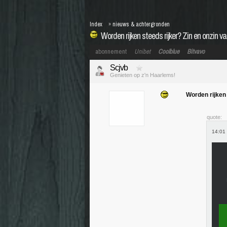
Index
»
nieuws & achtergronden
Worden rijken steeds rijker? Zin en onzin v
abonnement
Unibet
Coolblue
Bitvavo
Scjvb
Genieten op z'n Haarlems!
Worden rijken 
quote:
14:01 