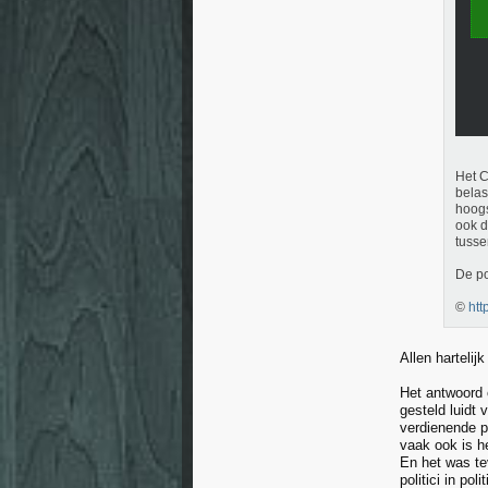
Het C
belas
hoogs
ook d
tusse
De po
©
htt
Allen hartelijk
Het antwoord 
gesteld luid
verdienende p
vaak ook is he
En het was te
politici in po