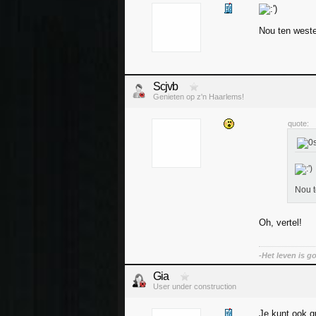
Nou ten weste
Scjvb
Genieten op z'n Haarlems!
quote:
Nou t
Oh, vertel!
-Het leven is g
Gia
User under construction
Je kunt ook g