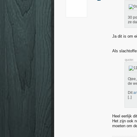
30 po
ze da
Ja dit is om e
Als slachtoffe
quote:
Ojee,
de we
Dit
ar
[..]
Heel eerlijk d
Het zijn ook 
moeten om de