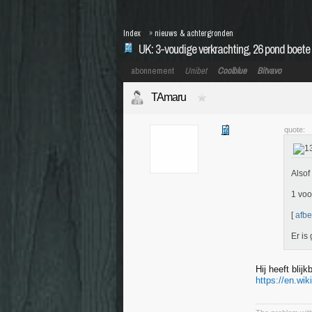
Index
»
nieuws & achtergronden
UK: 3-voudige verkrachting, 26 pond boete 
abonnement
Unibet
Coolblue
Bitvavo
TAmaru
quote:
Alsof
1 voo
[
afbe
Er is
Hij heeft blij
https://en.wi