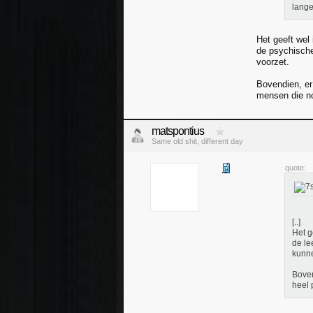
lange
Het geeft wel 
de psychische
voorzet.
Bovendien, er 
mensen die no
matspontius
Same old shit, different day
quote:
[..]
Het g
de le
kunne
Boven
heel 