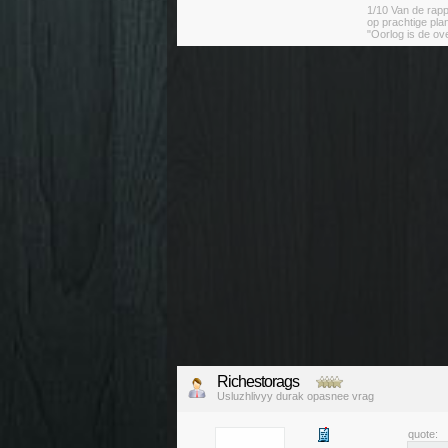
1/10 Van de rapp
op prachtige pla
"Oorlog is de ov
Richestorags
Usluzhlivyy durak opasnee vrag
quote: