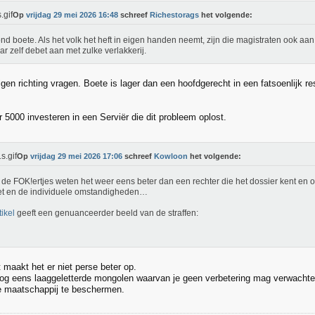
Op
vrijdag 29 mei 2026 16:48
schreef
Richestorags
het volgende:
nd boete. Als het volk het heft in eigen handen neemt, zijn die magistraten ook aan 
ar zelf debet aan met zulke verlakkerij.
igen richting vragen. Boete is lager dan een hoofdgerecht in een fatsoenlijk re
r 5000 investeren in een Serviër die dit probleem oplost.
Op
vrijdag 29 mei 2026 17:06
schreef
Kowloon
het volgende:
 de FOK!ertjes weten het weer eens beter dan een rechter die het dossier kent en 
t en de individuele omstandigheden…
tikel
geeft een genuanceerder beeld van de straffen:
it maakt het er niet perse beter op.
nog eens laaggeletterde mongolen waarvan je geen verbetering mag verwachten 
 maatschappij te beschermen.