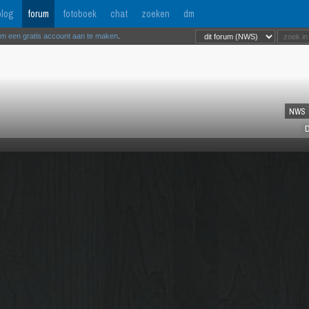
log
forum
fotoboek
chat
zoeken
dm
om een gratis account aan te maken
.
NWS
D