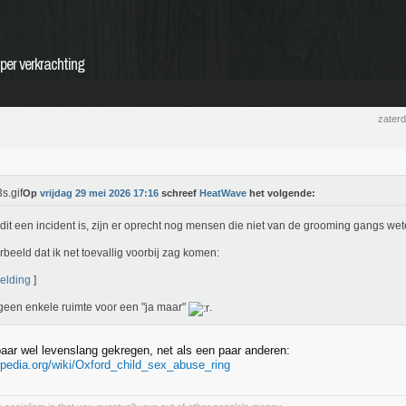
per verkrachting
zater
Op
vrijdag 29 mei 2026 17:16
schreef
HeatWave
het volgende:
 dit een incident is, zijn er oprecht nog mensen die niet van de grooming gangs we
rbeeld dat ik net toevallig voorbij zag komen:
elding
]
 geen enkele ruimte voor een "ja maar"
.
kbaar wel levenslang gekregen, net als een paar anderen:
kipedia.org/wiki/Oxford_child_sex_abuse_ring