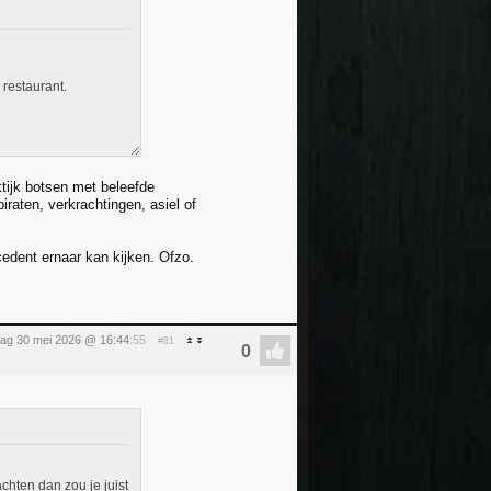
 restaurant.
tijk botsen met beleefde
raten, verkrachtingen, asiel of
cedent ernaar kan kijken. Ofzo.
dag 30 mei 2026 @ 16:44
:55
#81
hten dan zou je juist