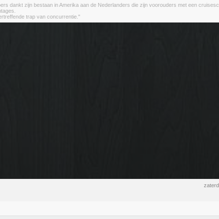
ers dankt zijn bestaan in Amerika aan de Nederlanders die zijn voorouders met een cruises
ntages.
ertreffende trap van concurrentie."
zater