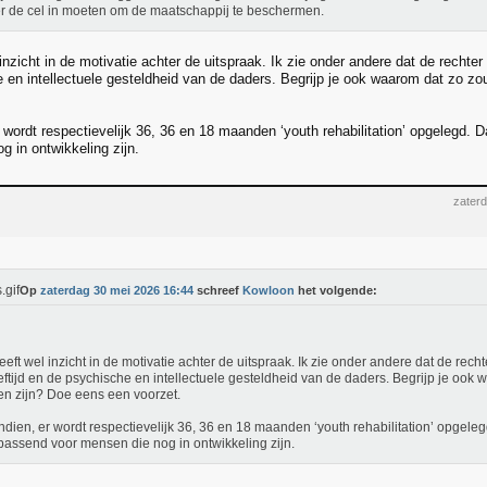
r de cel in moeten om de maatschappij te beschermen.
inzicht in de motivatie achter de uitspraak. Ik zie onder andere dat de rechter
 en intellectuele gesteldheid van de daders. Begrijp je ook waarom dat zo z
wordt respectievelijk 36, 36 en 18 maanden ‘youth rehabilitation’ opgelegd. Da
g in ontwikkeling zijn.
zater
Op
zaterdag 30 mei 2026 16:44
schreef
Kowloon
het volgende:
eeft wel inzicht in de motivatie achter de uitspraak. Ik zie onder andere dat de rec
eftijd en de psychische en intellectuele gesteldheid van de daders. Begrijp je ook
n zijn? Doe eens een voorzet.
dien, er wordt respectievelijk 36, 36 en 18 maanden ‘youth rehabilitation’ opgelegd.
passend voor mensen die nog in ontwikkeling zijn.