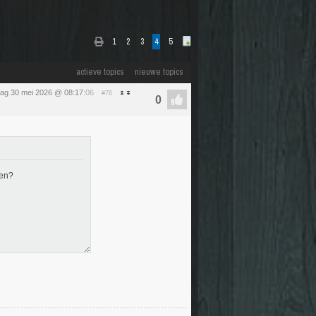
1
2
3
4
5
actieve topics
nieuwe topics
dag 30 mei 2026 @ 08:17
:06
#76
ten?