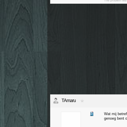
The problem with
TAmaru
Wat mij betre
genoeg bent o