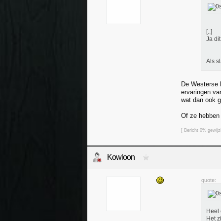
[..]
Ja di
Als s
De Westerse b
ervaringen va
wat dan ook g
Of ze hebben 
[ Bericht 0% gewij
Kowloon
quote:
Heel 
Het z