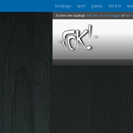
frontpage
sport
games
film & tv
web
Je bent niet ingelogd.
Klik hier om in te loggen
of
hier 