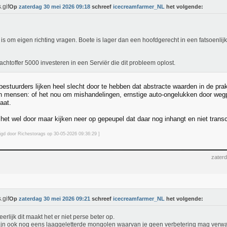
Op
zaterdag 30 mei 2026 09:18
schreef
icecreamfarmer_NL
het volgende:
t is om eigen richting vragen. Boete is lager dan een hoofdgerecht in een fatsoenlijk
lachtoffer 5000 investeren in een Serviër die dit probleem oplost.
estuurders lijken heel slecht door te hebben dat abstracte waarden in de prak
n mensen: of het nou om mishandelingen, ernstige auto-ongelukken door wegpi
aat.
het wel door maar kijken neer op gepeupel dat daar nog inhangt en niet trans
zigd door Richestorags op 30-05-2026 09:36
:29
]
zater
Op
zaterdag 30 mei 2026 09:21
schreef
icecreamfarmer_NL
het volgende:
eerlijk dit maakt het er niet perse beter op.
ijn ook nog eens laaggeletterde mongolen waarvan je geen verbetering mag verwac