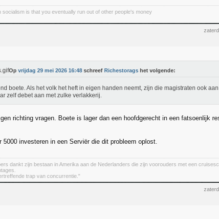
 socialism is that you eventually run out of other people's money
zater
Op
vrijdag 29 mei 2026 16:48
schreef
Richestorags
het volgende:
nd boete. Als het volk het heft in eigen handen neemt, zijn die magistraten ook aan 
ar zelf debet aan met zulke verlakkerij.
igen richting vragen. Boete is lager dan een hoofdgerecht in een fatsoenlijk re
r 5000 investeren in een Serviër die dit probleem oplost.
ers dankt zijn bestaan in Amerika aan de Nederlanders die zijn voorouders met een cruises
ntages.
ertreffende trap van concurrentie."
zater