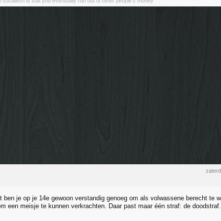
 socialism is that you eventually run out of other people's money
zater
ft ben je op je 14e gewoon verstandig genoeg om als volwassene berecht te w
m een meisje te kunnen verkrachten. Daar past maar één straf: de doodstraf.