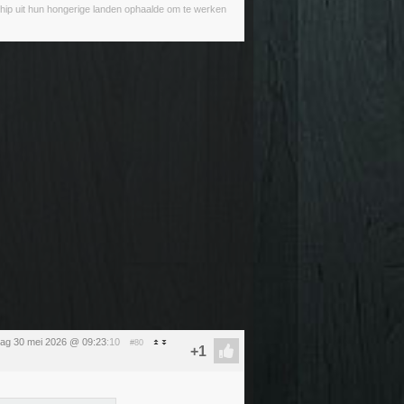
chip uit hun hongerige landen ophaalde om te werken
dag 30 mei 2026 @ 09:23
:10
#80