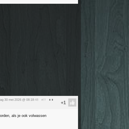
dag 30 mei 2026 @ 08:18
:48
#77
orden, als je ook volwassen