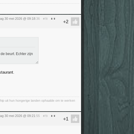
dag 30 mei 2026 @ 09:18
:36
#78
de beurt. Echter zijn
staurant.
chip uit hun hongerige landen ophaalde om te werken
dag 30 mei 2026 @ 09:21
:55
#79