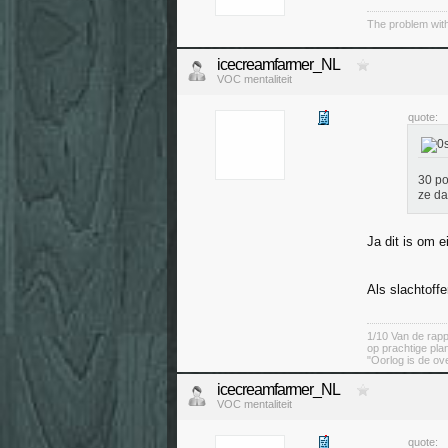
The problem with
icecreamfarmer_NL
VOC mentaliteit
quote:
30 po
ze da
Ja dit is om e
Als slachtoffe
1/10 Van de rapp
op prachtige pla
"Oorlog is de ov
icecreamfarmer_NL
VOC mentaliteit
quote: