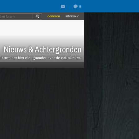
doneren
inbreuk?
Nieuws & Achtergronden
iscussieer hier diepgaander over de actualiteiten.