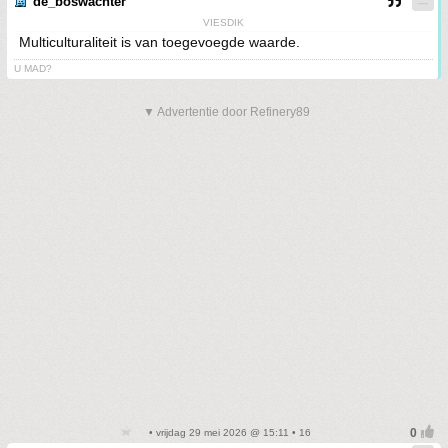
de_boswachter
VIESDIK
Multiculturaliteit is van toegevoegde waarde.
U MAD?
▼ Advertentie door Refinery89
• vrijdag 29 mei 2026 @ 15:11 • 16