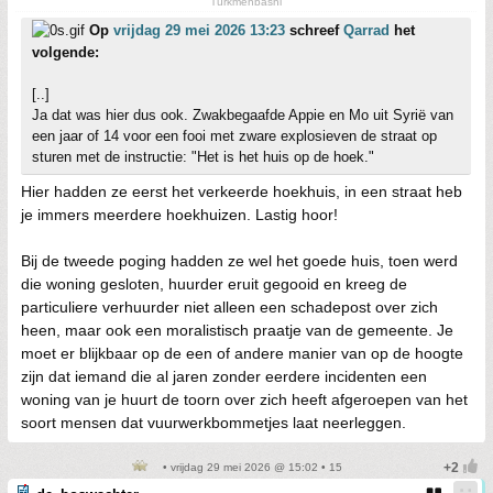
Türkmenbashi
Op
vrijdag 29 mei 2026 13:23
schreef
Qarrad
het
volgende:
[..]
Ja dat was hier dus ook. Zwakbegaafde Appie en Mo uit Syrië van
een jaar of 14 voor een fooi met zware explosieven de straat op
sturen met de instructie: "Het is het huis op de hoek."
Hier hadden ze eerst het verkeerde hoekhuis, in een straat heb
je immers meerdere hoekhuizen. Lastig hoor!
Bij de tweede poging hadden ze wel het goede huis, toen werd
die woning gesloten, huurder eruit gegooid en kreeg de
particuliere verhuurder niet alleen een schadepost over zich
heen, maar ook een moralistisch praatje van de gemeente. Je
moet er blijkbaar op de een of andere manier van op de hoogte
zijn dat iemand die al jaren zonder eerdere incidenten een
woning van je huurt de toorn over zich heeft afgeroepen van het
soort mensen dat vuurwerkbommetjes laat neerleggen.
• vrijdag 29 mei 2026 @ 15:02 • 15