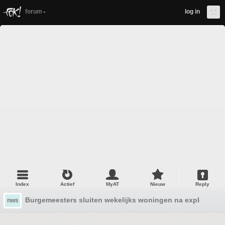
forum
log in
Index
Actief
MyAT
Nieuw
Reply
Burgemeesters sluiten wekelijks woningen na explosies
nws