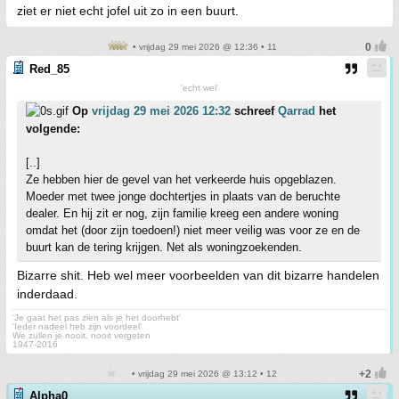
ziet er niet echt jofel uit zo in een buurt.
• vrijdag 29 mei 2026 @ 12:36 • 11
Red_85
'echt wel'
Op
vrijdag 29 mei 2026 12:32
schreef
Qarrad
het
volgende:
[..]
Ze hebben hier de gevel van het verkeerde huis opgeblazen.
Moeder met twee jonge dochtertjes in plaats van de beruchte
dealer. En hij zit er nog, zijn familie kreeg een andere woning
omdat het (door zijn toedoen!) niet meer veilig was voor ze en de
buurt kan de tering krijgen. Net als woningzoekenden.
Bizarre shit. Heb wel meer voorbeelden van dit bizarre handelen
inderdaad.
'Je gaat het pas zien als je het doorhebt'
'Ieder nadeel heb zijn voordeel'
We zullen je nooit, nooit vergeten
1947-2016
• vrijdag 29 mei 2026 @ 13:12 • 12
Alpha0