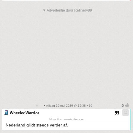
▼ Advertentie door Refinery89
• vrijdag 29 mei 2026 @ 15:38 • 19
WheeledWarrior
More than meets the eye
Nederland glijdt steeds verder af.