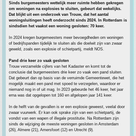
Sinds burgemeesters wettelijk meer ruimte hebben gekregen
om woningen na explosies te sluiten, gebeurt dat wekelijks.
Dat blijkt uit een onderzoek van Trouw, dat het aantal
woningsluitingen heeft onderzocht sinds 2024. In Rotterdam is
sindsdien het vaakst een woning gesloten: 70 keer.
In 2024 kregen burgemeesters meer bevoegdheden om woningen
of bedrijfspanden tijdelijk te sluiten als die doelwit zijn van zwaar
geweld, zoals een explosie of schietpartij, meldt NOS.
Pand drie keer zo vaak gesloten
Trouw verzamelde cijfers van het Kadaster en komt tot de
conclusie dat burgemeesters drie keer zo vaak een pand sluiten.
Dat gebeurt dan op basis van de verruimde Gemeentewet, die het
mogelijk maakt een pand met spoed te verzegelen, waardoor er
niemand nog in of uit mag. In 2023 gebeurde het 46 keer, het jaar
erna was dat opgelopen tot 160 en afgelopen jaar 141 keer.
In de helft van de gevallen is er een explosie geweest, veelal door
zwaar vuurwerk. Er kan ook sprake zijn van een schietpartij, de
vondst van een wapen of illegale prostitutie. Na Rotterdam zijn
sinds de wijziging de meeste woningen gesloten in Amsterdam
(26), Almere (21), Amersfoort (12) en Utrecht (9).