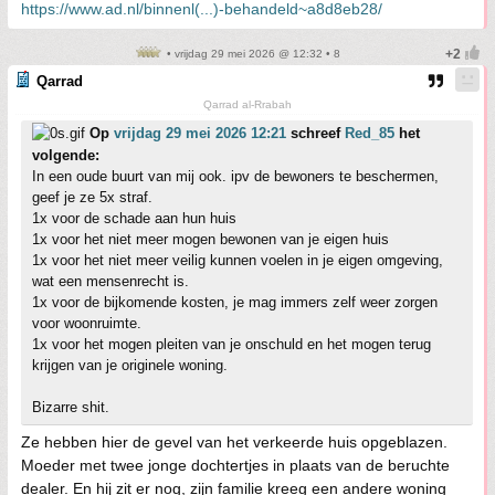
https://www.ad.nl/binnenl(...)-behandeld~a8d8eb28/
• vrijdag 29 mei 2026 @ 12:32 • 8
Qarrad
Qarrad al-Rrabah
Op
vrijdag 29 mei 2026 12:21
schreef
Red_85
het
volgende:
In een oude buurt van mij ook. ipv de bewoners te beschermen,
geef je ze 5x straf.
1x voor de schade aan hun huis
1x voor het niet meer mogen bewonen van je eigen huis
1x voor het niet meer veilig kunnen voelen in je eigen omgeving,
wat een mensenrecht is.
1x voor de bijkomende kosten, je mag immers zelf weer zorgen
voor woonruimte.
1x voor het mogen pleiten van je onschuld en het mogen terug
krijgen van je originele woning.
Bizarre shit.
Ze hebben hier de gevel van het verkeerde huis opgeblazen.
Moeder met twee jonge dochtertjes in plaats van de beruchte
dealer. En hij zit er nog, zijn familie kreeg een andere woning