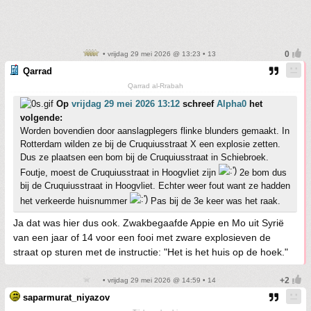
• vrijdag 29 mei 2026 @ 13:23 • 13
Qarrad
Qarrad al-Rrabah
Op
vrijdag 29 mei 2026 13:12
schreef
Alpha0
het
volgende:
Worden bovendien door aanslagplegers flinke blunders gemaakt. In
Rotterdam wilden ze bij de Cruquiusstraat X een explosie zetten.
Dus ze plaatsen een bom bij de Cruquiusstraat in Schiebroek.
Foutje, moest de Cruquiusstraat in Hoogvliet zijn
2e bom dus
bij de Cruquiusstraat in Hoogvliet. Echter weer fout want ze hadden
het verkeerde huisnummer
Pas bij de 3e keer was het raak.
Ja dat was hier dus ook. Zwakbegaafde Appie en Mo uit Syrië
van een jaar of 14 voor een fooi met zware explosieven de
straat op sturen met de instructie: "Het is het huis op de hoek."
• vrijdag 29 mei 2026 @ 14:59 • 14
saparmurat_niyazov