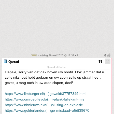
• vrijdag 29 mei 2026 @ 12:31 • 7
Qarrad
Qarrad al-Rrabah
Oepsie, sorry van dat dak boven uw hoofd. Ook jammer dat u
zelfs niks fout hebt gedaan en uw zoon zelfs op straat heeft
gezet, u mag toch in uw auto slapen, doei!
https://www.limburger.nl/(...)geweld/37757349.html
https://www.omroepflevola(...)-plank-faliekant-mis
https://www.nhnieuws.nl/n(...)sluiting-en-explosie
https://www.gelderlander.(...)ge-misdaad~a5df39670