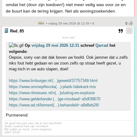
omdat het (door zijn toedoen!) niet meer veilig was voor ze en
de buurt kan de tering krijgen. Net als woningzoekenden.
• vrijdag 29 mei 2026 @ 12:35 • 9
Red_85
'echt wel'
Op
vrijdag 29 mei 2026 12:31
schreef
Qarrad
het
volgende:
Oepsie, sorry van dat dak boven uw hoofd. Ook jammer dat u zelfs
niks fout hebt gedaan en uw zoon zelfs op straat heeft gezet, u
mag toch in uw auto slapen, doei!
https://www.limburger.nl/(...)geweld/37757349.html
https://www.omroepflevola(...)-plank-faliekant-mis
https://www.nhnieuws.nl/n(...)sluiting-en-explosie
https://www.gelderlander.(...)ge-misdaad~a5df39670
https://www.ad.nl/binnenl(...)-behandeld~a8d8eb28/
Purmerend.
'Je gaat het pas zien als je het doorhebt'
'Ieder nadeel heb zijn voordeel'
We zullen je nooit, nooit vergeten
1947-2016