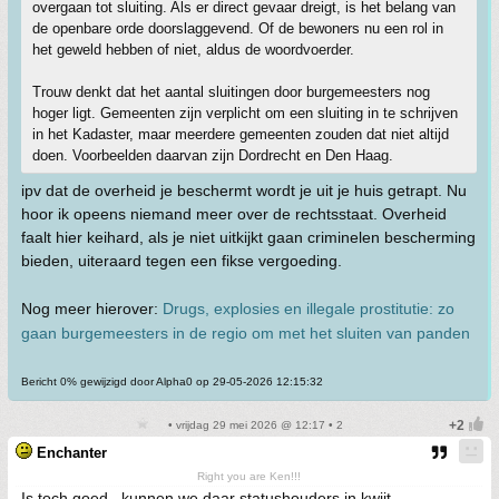
overgaan tot sluiting. Als er direct gevaar dreigt, is het belang van
de openbare orde doorslaggevend. Of de bewoners nu een rol in
het geweld hebben of niet, aldus de woordvoerder.
Trouw denkt dat het aantal sluitingen door burgemeesters nog
hoger ligt. Gemeenten zijn verplicht om een sluiting in te schrijven
in het Kadaster, maar meerdere gemeenten zouden dat niet altijd
doen. Voorbeelden daarvan zijn Dordrecht en Den Haag.
ipv dat de overheid je beschermt wordt je uit je huis getrapt. Nu
hoor ik opeens niemand meer over de rechtsstaat. Overheid
faalt hier keihard, als je niet uitkijkt gaan criminelen bescherming
bieden, uiteraard tegen een fikse vergoeding.
Nog meer hierover:
Drugs, explosies en illegale prostitutie: zo
gaan burgemeesters in de regio om met het sluiten van panden
Bericht 0% gewijzigd door Alpha0 op 29-05-2026 12:15:32
• vrijdag 29 mei 2026 @ 12:17 • 2
Enchanter
Right you are Ken!!!
Is toch goed , kunnen we daar statushouders in kwijt.