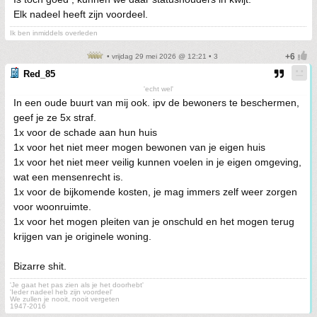
Elk nadeel heeft zijn voordeel.
Ik ben inmiddels overleden
• vrijdag 29 mei 2026 @ 12:21 • 3
Red_85
'echt wel'
In een oude buurt van mij ook. ipv de bewoners te beschermen,
geef je ze 5x straf.
1x voor de schade aan hun huis
1x voor het niet meer mogen bewonen van je eigen huis
1x voor het niet meer veilig kunnen voelen in je eigen omgeving,
wat een mensenrecht is.
1x voor de bijkomende kosten, je mag immers zelf weer zorgen
voor woonruimte.
1x voor het mogen pleiten van je onschuld en het mogen terug
krijgen van je originele woning.
Bizarre shit.
'Je gaat het pas zien als je het doorhebt'
'Ieder nadeel heb zijn voordeel'
We zullen je nooit, nooit vergeten
1947-2016