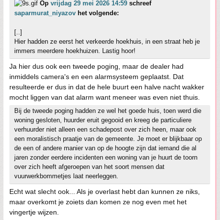
Op
vrijdag 29 mei 2026 14:59
schreef
saparmurat_niyazov
het volgende:
[..]
Hier hadden ze eerst het verkeerde hoekhuis, in een straat heb je
immers meerdere hoekhuizen. Lastig hoor!
Ja hier dus ook een tweede poging, maar de dealer had
inmiddels camera's en een alarmsysteem geplaatst. Dat
resulteerde er dus in dat de hele buurt een halve nacht wakker
mocht liggen van dat alarm want meneer was even niet thuis.
Bij de tweede poging hadden ze wel het goede huis, toen werd die
woning gesloten, huurder eruit gegooid en kreeg de particuliere
verhuurder niet alleen een schadepost over zich heen, maar ook
een moralistisch praatje van de gemeente. Je moet er blijkbaar op
de een of andere manier van op de hoogte zijn dat iemand die al
jaren zonder eerdere incidenten een woning van je huurt de toorn
over zich heeft afgeroepen van het soort mensen dat
vuurwerkbommetjes laat neerleggen.
Echt wat slecht ook... Als je overlast hebt dan kunnen ze niks,
maar overkomt je zoiets dan komen ze nog even met het
vingertje wijzen.