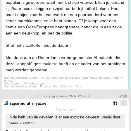
populair is geworden, want met 1 stukje vuurwerk kun je iemand
zijn/haar huis uitkrijgen en zijn/haar bedrijf failliet helpen. Een
paar tientjes voor het vuurwerk en een paarhonderd voor een
tiener-marokkaantje en je bent binnen. Of je koopt voor een
tientje een Oost-Europese handgranaat, hangt die in een zakje
aan een deurknop, en belt de politie.
Straf het slachtoffer, niet de dader !
Met dank aan de Rotterdams ex-burgemeester Aboutaleb, die
deze "aanpak" gestimuleerd heeft en de vader van het probleem
mag worden genoemd.
Sam the American Eagle : You, sir, are a demented, sick, degenerate, barbaric, naughty
freako!
Alice Cooper : Why, thank you!
Sam the American Eagle : Freakos: One. Civilization: Zero.
• vrijdag 29 mei 2026 @ 12:29 • 5
saparmurat_niyazov
Türkmenbashi
In de helft van de gevallen is er een explosie geweest, veelal door
zwaar vuurwerk.