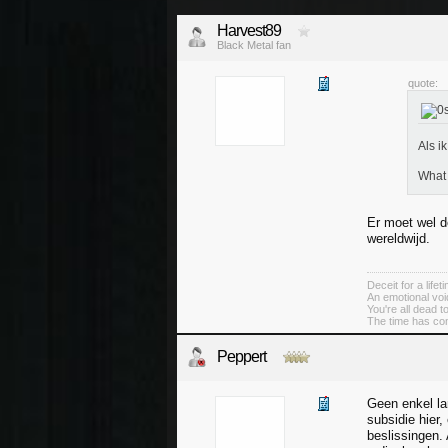
Harvest89
Black Metal fan
quote:
Als i
What 
Er moet wel d
wereldwijd.
Deceit for a lifeti
An emotional voi
You're all dead 
The time has co
Peppert
Geen enkel la
subsidie hier,
beslissingen. 