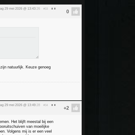
jdag 29 mei 2026 @ 13:43
:26
#33
ijn natuurlijk. Keuze genoeg
jdag 29 mei 2026 @ 13:49
:28
#34
en. Het blijft meestal bij een
vooruitschuiven van moeilijke
pen. Volgens mij is er een veel