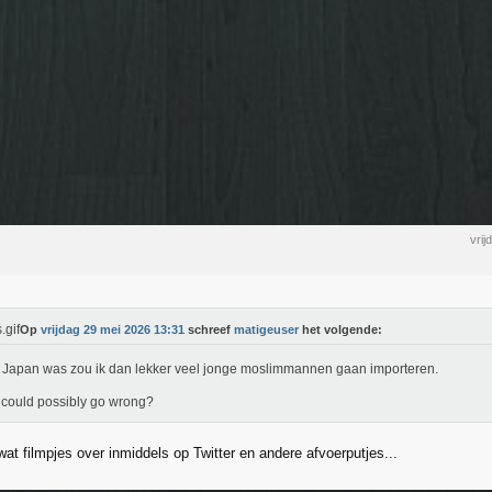
vri
Op
vrijdag 29 mei 2026 13:31
schreef
matigeuser
het volgende:
k Japan was zou ik dan lekker veel jonge moslimmannen gaan importeren.
could possibly go wrong?
wat filmpjes over inmiddels op Twitter en andere afvoerputjes...