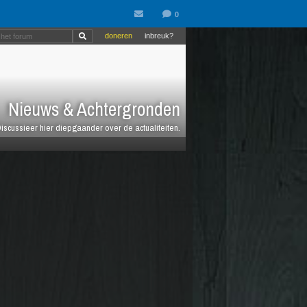
doneren
inbreuk?
Nieuws & Achtergronden
iscussieer hier diepgaander over de actualiteiten.