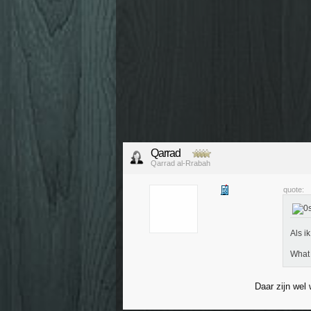
Qarrad
Qarrad al-Rrabah
quote:
Als i
What 
Daar zijn wel 