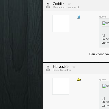
Zoddie
Merck toch hoe sterck
quote:
[..]
Ja he
van v
Een vriend va
Harvest89
Black Metal fan
quote:
[..]
Ja he
van v