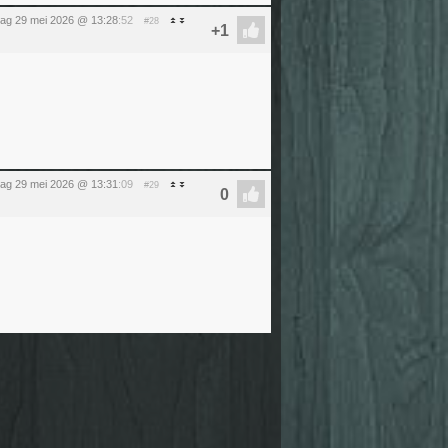
jdag 29 mei 2026 @ 13:28
:52
#28
jdag 29 mei 2026 @ 13:31
:09
#29