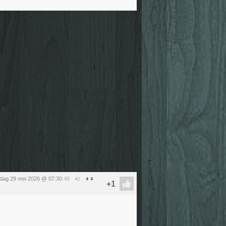
ijdag 29 mei 2026 @ 07:30
:48
#2