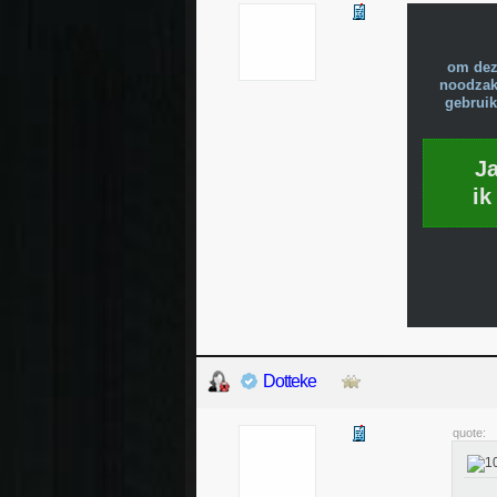
om dez
noodzake
gebruik
J
ik
Dotteke
quote: