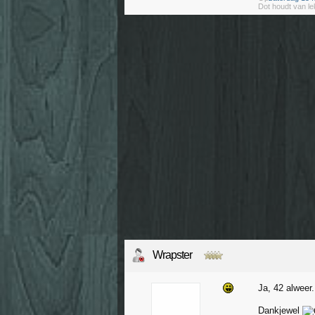
Dot houdt van le
Wrapster
Ja, 42 alweer.
Dankjewel