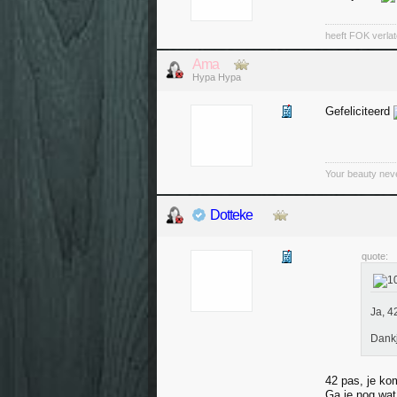
heeft FOK verla
Ama
Hypa Hypa
Gefeliciteerd
Your beauty nev
Dotteke
quote:
Ja, 4
Dank
42 pas, je kom
Ga je nog wa