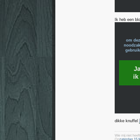
Ik heb een blo
om dez
noodzake
gebruik
J
ik
dikke knuffel
Wie mij niet heeft
Op
zaterdag 15 f