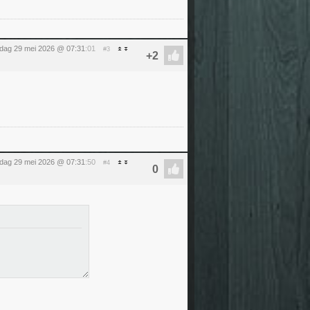
ijdag 29 mei 2026 @ 07:31
:01
#3
ijdag 29 mei 2026 @ 07:31
:50
#4