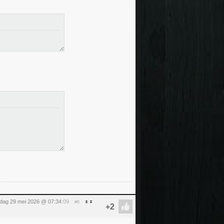
ijdag 29 mei 2026 @ 07:34
:09
#6