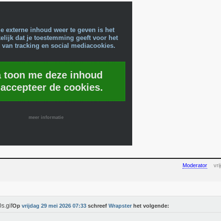
e externe inhoud weer te geven is het
lijk dat je toestemming geeft voor het
 van tracking en social mediacookies.
a toon me deze inhoud
 accepteer de cookies.
meer informatie
Moderator
vr
Op
vrijdag 29 mei 2026 07:33
schreef
Wrapster
het volgende: