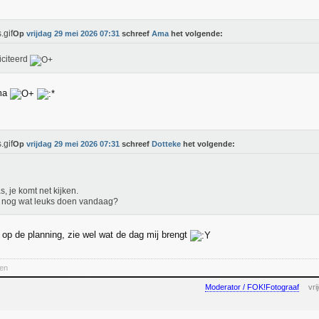
Op
vrijdag 29 mei 2026 07:31
schreef
Ama
het volgende:
iciteerd
Ama
Op
vrijdag 29 mei 2026 07:31
schreef
Dotteke
het volgende:
s, je komt net kijken.
 nog wat leuks doen vandaag?
 op de planning, zie wel wat de dag mij brengt
ten
Moderator / FOK!Fotograaf
vr