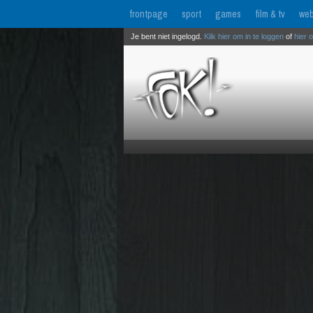
frontpage
sport
games
film & tv
web
Je bent niet ingelogd.
Klik hier om in te loggen
of
hier 