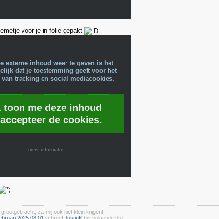
emetje voor je in folie gepakt
e externe inhoud weer te geven is het
lijk dat je toestemming geeft voor het
 van tracking en social mediacookies.
a toon me deze inhoud
 accepteer de cookies.
meer informatie
 grootgebracht, zal mij ook niet klein krijgen!
ebruari 2025 08:01
schreef
JustinK
het volgende:[/b]