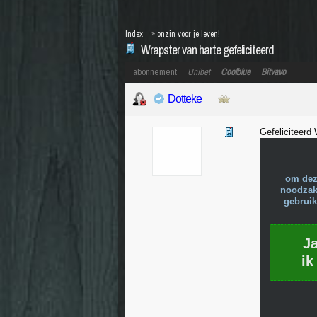
Index
»
onzin voor je leven!
Wrapster van harte gefeliciteerd
abonnement
Unibet
Coolblue
Bitvavo
Dotteke
Gefeliciteerd
om dez
noodzake
gebruik
J
ik