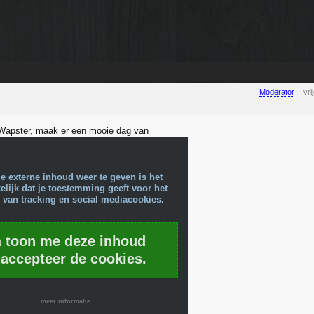
Moderator
vr
 Wapster, maak er een mooie dag van
e externe inhoud weer te geven is het
lijk dat je toestemming geeft voor het
 van tracking en social mediacookies.
a toon me deze inhoud
 accepteer de cookies.
meer informatie