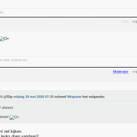
ten
roze
vr
er ever scared me.
Moderator
vr
Op
vrijdag 29 mei 2026 07:30
schreef
Wrapster
het volgende:
2 alweer.
jewel
t net kijken.
t leuks doen vandaag?