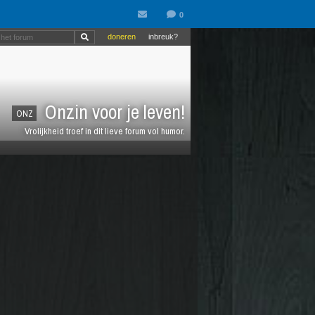
doneren
inbreuk?
Onzin voor je leven!
ONZ
Vrolijkheid troef in dit lieve forum vol humor.