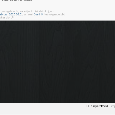
 grootgebracht, zal mij ook niet klein krijgen!
ebruari 2025 08:01
schreef
JustinK
het volgende:[/b]
kker vlot :P
FOK!mycroftheld
vr