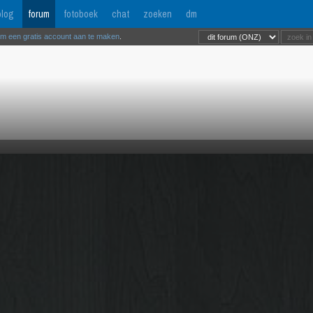
log
forum
fotoboek
chat
zoeken
dm
om een gratis account aan te maken
.