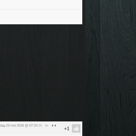
ijdag 29 mei 2026 @ 07:33
:36
#5