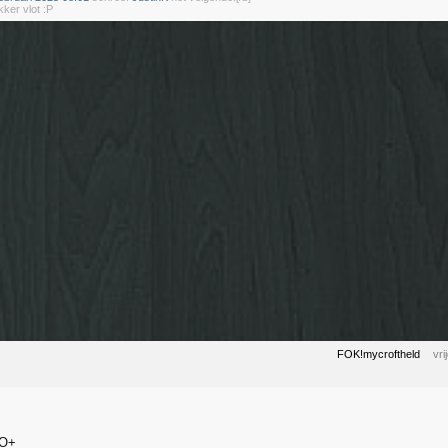
kker vlot :P
FOK!mycroftheld
vr