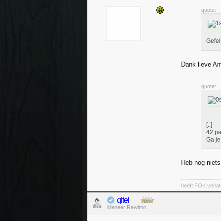
quote:
Gefel
Dank lieve 
quote:
[..]
42 pa
Ga je
Heb nog niets
heeft FOK verla
qltel
Meneer Rewimo