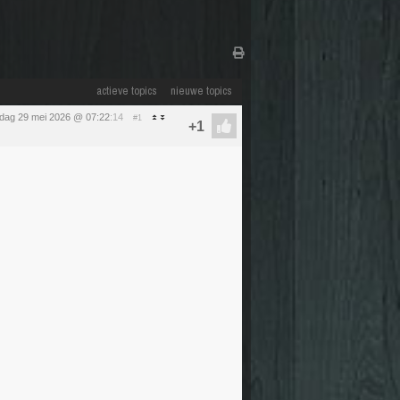
actieve topics
nieuwe topics
ijdag 29 mei 2026 @ 07:22
:14
#1