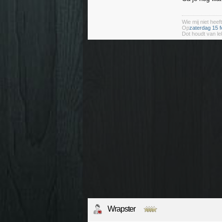
Wie mij niet heeft
Op
zaterdag 15 f
Dot houdt van le
Wrapster