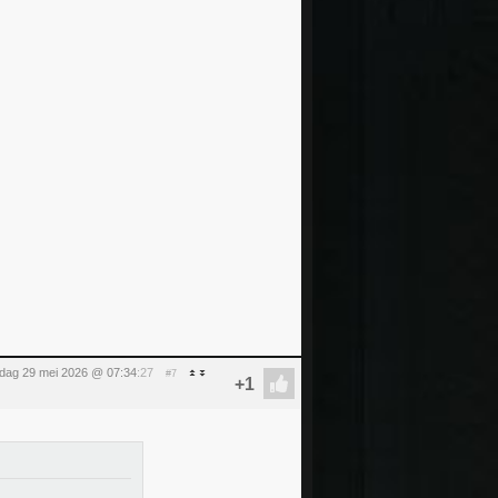
ijdag 29 mei 2026 @ 07:34
:27
#7