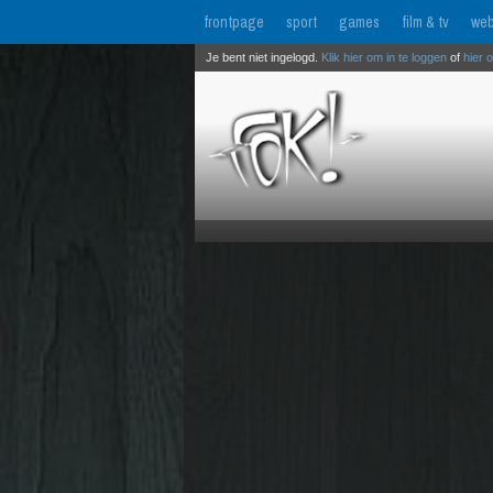
frontpage
sport
games
film & tv
web
Je bent niet ingelogd.
Klik hier om in te loggen
of
hier 