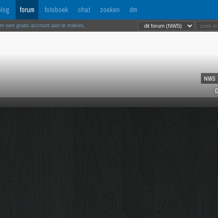
log
forum
fotoboek
chat
zoeken
dm
om een gratis account aan te maken
.
NWS
D