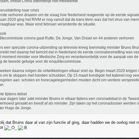
aam, omdat China uiteindelijk niet meewerkte.
eruststelling naar crisis
rste verhoren draaien om de vraag hoe Nederland reageerde op de eerste signal
nuari 2020 ging het RIVM er nog vanuit dat de kans klein was dat het virus van me
raagbaar was. Maar eind februari veranderde de situatie.
 ook
tecommissie corona gaat Rutte, De Jonge, Van Dissel en 44 anderen verhoren
ns een speciale corona-uitzending op televisie kreeg toenmalig minister Bruno Bru
reikt met daarop het bericht dat in Nederland de eerste coronabesmetting was vas
t moment minister voor Medische Zorg en verantwoordelijk voor de aanpak van de u
ag de tweede getuige voor de enquêtecommissie.
 weken daarna volgen de ontwikkelingen elkaar snel op. Begin maart 2020 krijgen
s om te stoppen met handen schudden. Op 15 maart kondigde het kabinet nog vee
egelen aan: scholen en horecagelegenheden moeten dicht om verdere verspreidin
an.
te tijdens debat
aar dagen later zakt minister Bruins in elkaar tijdens een coronadebat in de Tweed
ermoeid geraakt en treedt af als minister. Zijn taken op het coronadossier werde
ter Hugo de Jonge.
blij dat Bruins daar al van zijn functie af ging, daar hadden we de oorlog ni
not