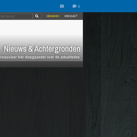
doneren
inbreuk?
Nieuws & Achtergronden
iscussieer hier diepgaander over de actualiteiten.