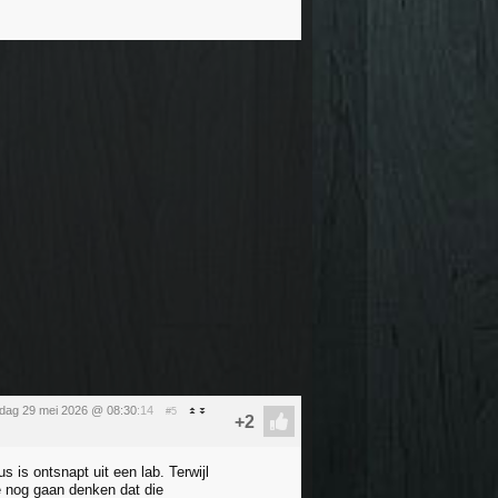
ijdag 29 mei 2026 @ 08:30
:14
#5
s is ontsnapt uit een lab. Terwijl
e nog gaan denken dat die