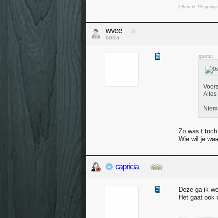
[ Bericht 1% gewij
wvee
blabla
quote:
Voors
Alles
Niema
Zo was t toch
Wie wil je wa
capricia
Deze ga ik we
Het gaat ook 