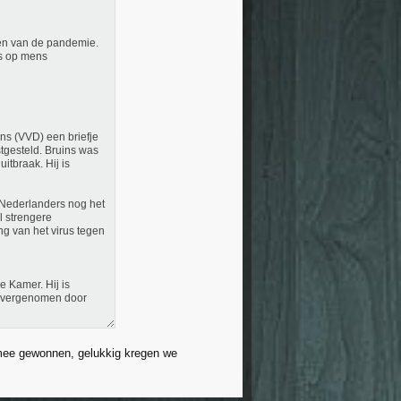
en van de pandemie.
ns op mens
ins (VVD) een briefje
tgesteld. Bruins was
itbraak. Hij is
 Nederlanders nog het
l strengere
g van het virus tegen
e Kamer. Hij is
n overgenomen door
et mee gewonnen, gelukkig kregen we