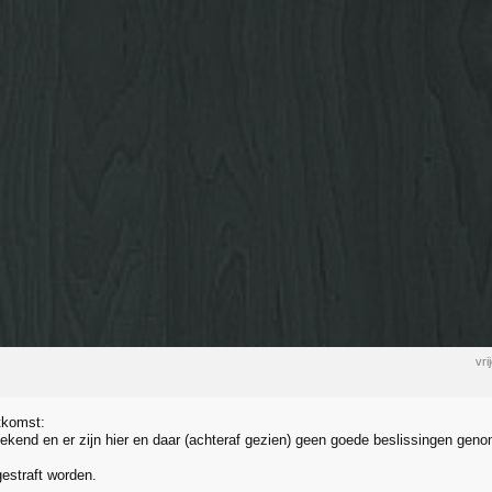
vr
tkomst:
ekend en er zijn hier en daar (achteraf gezien) geen goede beslissingen gen
estraft worden.