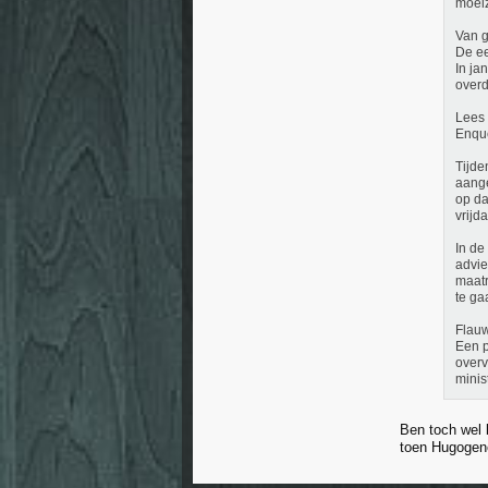
moeiz
Van g
De ee
In ja
overd
Lees
Enquê
Tijde
aange
op da
vrijd
In de
advie
maatr
te ga
Flauw
Een p
overv
minis
Ben toch wel 
toen Hugoge