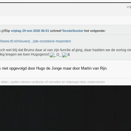
vr
Op
vrijdag 29 mei 2026 06:51
schreef
SnodeSnuiter
het volgende:
://www.rtl.nl/nieuws(...)ste-onzekere-maanden
och wel blij dat Bruins daar al van zijn functie af ging, daar hadden we de oorlog
kkig kregen we toen Hugogenot
s niet opgevolgd door Hugo de Jonge maar door Martin van Rijn.
of delen, spelen winnen verliezen of vervelen en helemaal niets ondernemen