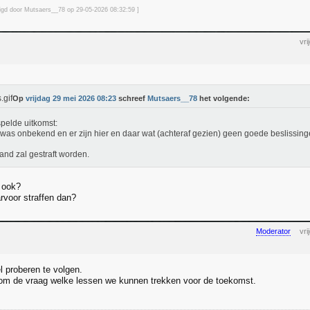
zigd door Mutsaers__78 op 29-05-2026 08:32
:59
]
vr
Op
vrijdag 29 mei 2026 08:23
schreef
Mutsaers__78
het volgende:
pelde uitkomst:
 was onbekend en er zijn hier en daar wat (achteraf gezien) geen goede beslissi
nd zal gestraft worden.
 ook?
arvoor straffen dan?
Moderator
vr
l proberen te volgen.
om de vraag welke lessen we kunnen trekken voor de toekomst.