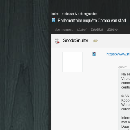
Index
»
nieuws & achtergronden
Parlementaire enquête Corona van start
abonnement
Unibet
Coolblue
Bitvavo
SnodeSnuiter
https://www.r
quote:
Na ee
Virol
commi
centr
© AN
Koopm
Werel
coron
Inter
met a
Daar 