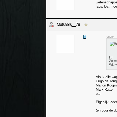
wetenschapper
labs. Dat moe
Mutsaers__78
quote:
[..]
Zo wa
Wie w
Als ik alle w
Hugo de Jong
Marion Koop
Mark Rutte
etc.
Eigenlijk ied
(en voor de du