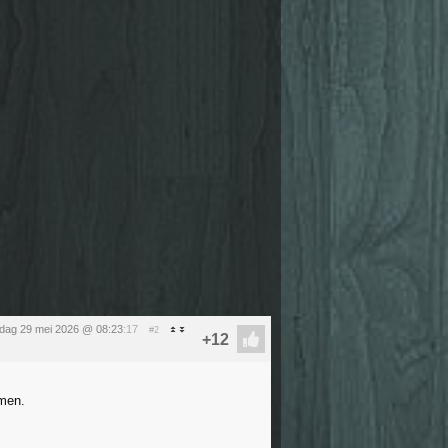
ijdag 29 mei 2026 @ 08:23
:17
#2
omen.