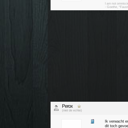
I am not omniscie
- Goethe, “Faust
Perox
(niet de echte)
Ik verwacht er
dit toch gevo