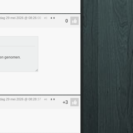
ijdag 29 mei 2026 @ 08:26
:00
#3
ngen genomen.
ijdag 29 mei 2026 @ 08:28
:37
#4