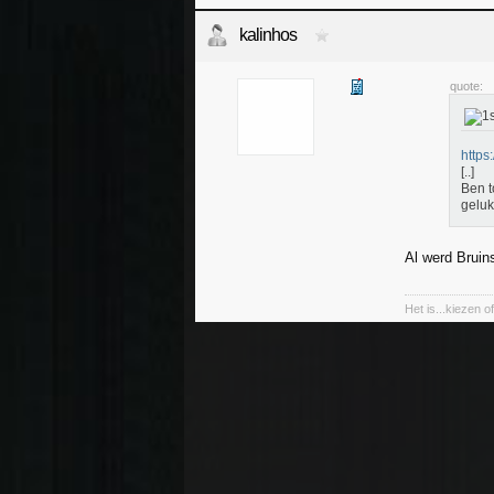
kalinhos
quote:
https
[..]
Ben t
gelu
Al werd Bruin
Het is...kiezen 