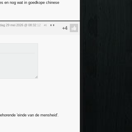
les en nog wat in goedkope chinese
ijdag 29 mei 2026 @ 08:32
:12
#6
behorende 'einde van de mensheid'.