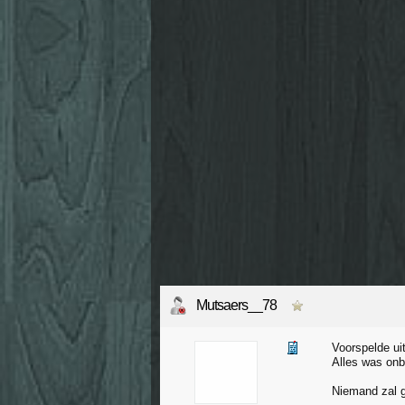
Mutsaers__78
Voorspelde ui
Alles was onb
Niemand zal g