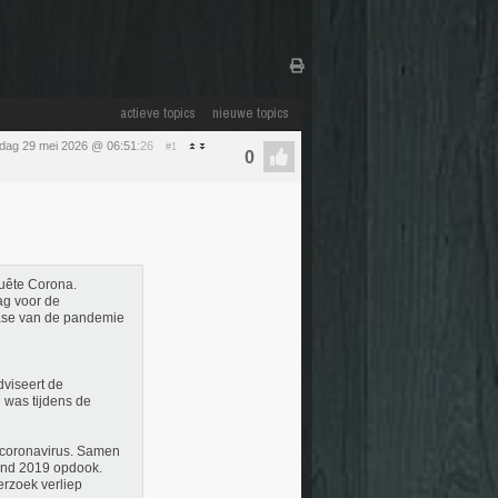
actieve topics
nieuwe topics
ijdag 29 mei 2026 @ 06:51
:26
#1
uête Corona.
ag voor de
fase van de pandemie
dviseert de
 was tijdens de
t coronavirus. Samen
ind 2019 opdook.
rzoek verliep