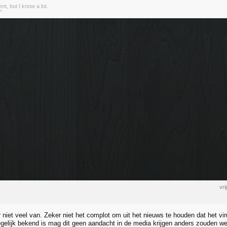
nt, but I know a lot.
”
vr
 niet veel van. Zeker niet het complot om uit het nieuws te houden dat het viru
egelijk bekend is mag dit geen aandacht in de media krijgen anders zouden w