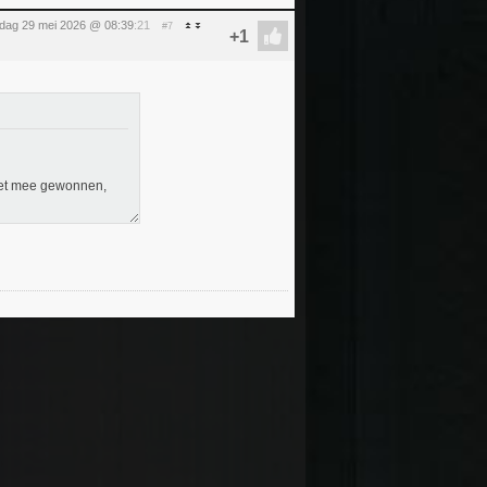
ijdag 29 mei 2026 @ 08:39
:21
#7
 niet mee gewonnen,