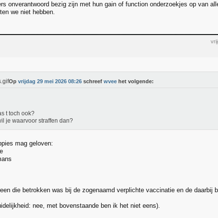
s onverantwoord bezig zijn met hun gain of function onderzoekjes op van al
ten we niet hebben.
vr
Op
vrijdag 29 mei 2026 08:26
schreef
wvee
het volgende:
s t toch ook?
il je waarvoor straffen dan?
appies mag geloven:
e
mans
ereen die betrokken was bij de zogenaamd verplichte vaccinatie en de daarbij 
idelijkheid: nee, met bovenstaande ben ik het niet eens).