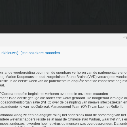
vr
tl.nl/nieuws(...)ste-onzekere-maanden
n lange voorbereiding beginnen de openbare verhoren van de parlementaire enq
oog Marion Koopmans en oud-zorgminister Bruno Bruins (VVD) verschijnen vanda
ssie. In de eerste week van de parlementaire enquête staat de chaotische begin
aal.
PCorona-enquête begint met verhoren over eerste onzekere maanden
ans is de eerste getuige die onder ede wordt gehoord. De hoogleraar virologie a
dgezondheidsorganisatie (WHO) over de bestrijding van nieuwe infectieziekten en
apandemie lid van het Outbreak Management Team (OMT) van kabinet-Rutte III.
nationaal kreeg ze een belangrijke rol bij het onderzoek naar de oorsprong van he
ndere wetenschappers reisde ze af naar de Chinese stad Wuhan, waar het virus e
moest onderzocht worden hoe het virus op mensen was overgesprongen. Dat onde