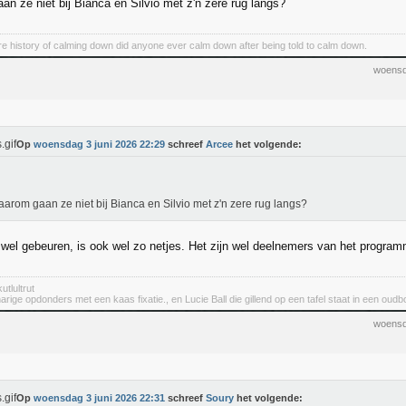
an ze niet bij Bianca en Silvio met z'n zere rug langs?
ire history of calming down did anyone ever calm down after being told to calm down.
woensd
Op
woensdag 3 juni 2026 22:29
schreef
Arcee
het volgende:
aarom gaan ze niet bij Bianca en Silvio met z'n zere rug langs?
wel gebeuren, is ook wel zo netjes. Het zijn wel deelnemers van het program
utlultrut
rige opdonders met een kaas fixatie., en Lucie Ball die gillend op een tafel staat in een oudbo
woensd
Op
woensdag 3 juni 2026 22:31
schreef
Soury
het volgende: