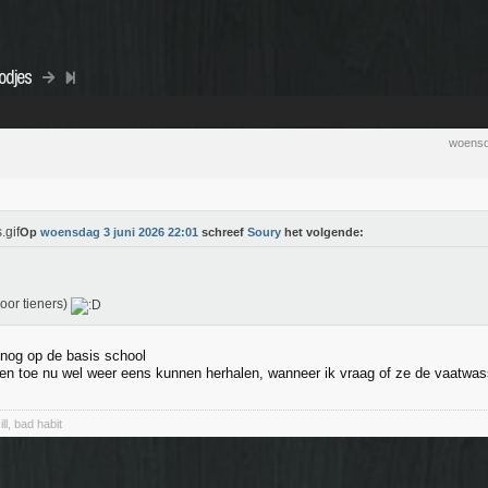
odjes
woensd
Op
woensdag 3 juni 2026 22:01
schreef
Soury
het volgende:
voor tieners)
nog op de basis school
f en toe nu wel weer eens kunnen herhalen, wanneer ik vraag of ze de vaatwas
ll, bad habit