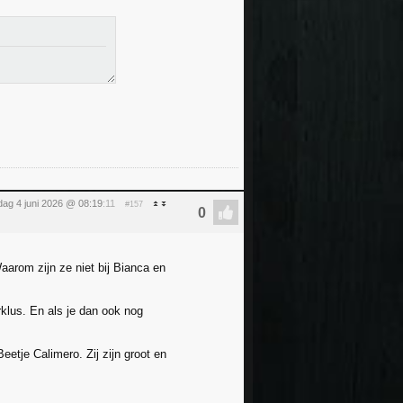
ag 4 juni 2026 @ 08:19
:11
#157
aarom zijn ze niet bij Bianca en
rklus. En als je dan ook nog
etje Calimero. Zij zijn groot en