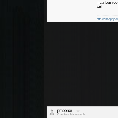
maar ben voor
wel
http://onbegrijp
pmponer
One Punch is enough