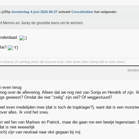
Op
donderdag 4 juni 2026 06:37
schreef
Croosblokker
het volgende:
ef Menno en Jacky de grootste kans om te winnen.
 inderdaad.
r hè?
ire history of calming down did anyone ever calm down after being told to calm down.
donderd
en even terug
og over de aflevering. Alleen dat we nog niet van Sonja en Hendrik of zijn. W
ngs geweest? Omdat die niet "zielig" zijn oid? Of weggestuurd?
wel even medelijden mee (dat is toch de trapklager?), want dat is een monste
ver alles. Ik vind het sneu
st wel fan van Marloes en Patrick, maar die gaan me een beetje tegenstaan. Be
at is niet eeeeerlijk
ch) zijn van neutraal naar oké gegaan bij mij