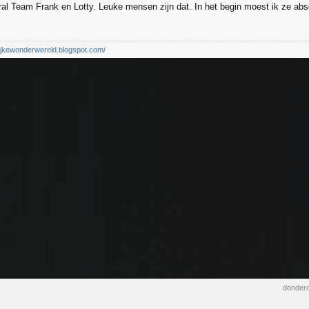
al Team Frank en Lotty. Leuke mensen zijn dat. In het begin moest ik ze abs
elijkewonderwereld.blogspot.com/
donderd