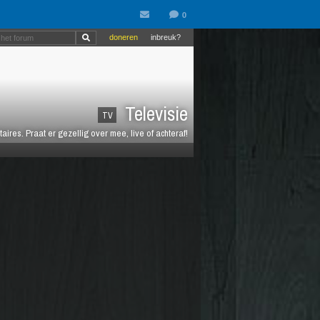
doneren
inbreuk?
Televisie
TV
es. Praat er gezellig over mee, live of achteraf!