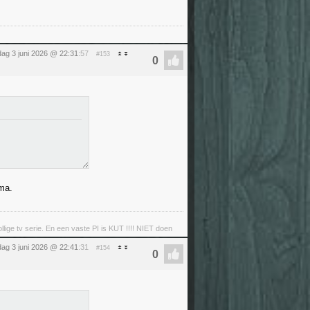
ag 3 juni 2026 @ 22:31
:57
#153
ma.
llige tv serie. En een vaste PI is KUT !!!! NIET doen
ag 3 juni 2026 @ 22:41
:31
#154