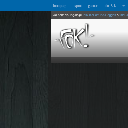
frontpage
sport
games
film & tv
web
Je bent niet ingelogd.
Klik hier om in te loggen
of
hier 