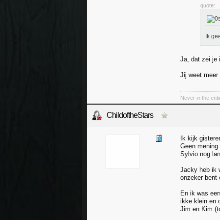
quote:
Ik ge
Ja, dat zei je
Jij weet mee
Never in the ent
ChildoftheStars
Ik kijk gister
Geen mening n
Sylvio nog la
Jacky heb ik 
onzeker bent o
En ik was eer
ikke klein en d
Jim en Kim (to