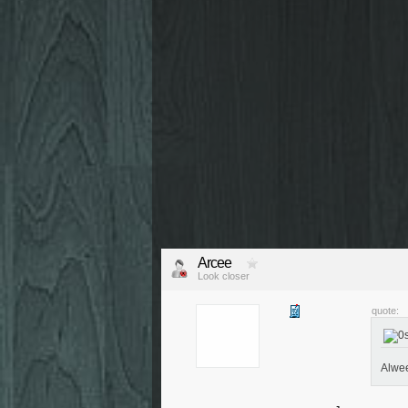
Arcee
Look closer
quote:
Alwee