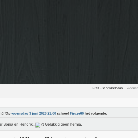
FOK!-Schrikkelbaas
woensd
Op
woensdag 3 juni 2026 21:00
schreef
Firuze60
het volgende:
r Sonja en Hendrik..
Gelukkig geen hernia.