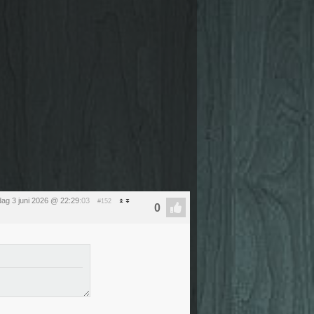
ag 3 juni 2026 @ 22:29
:03
#152