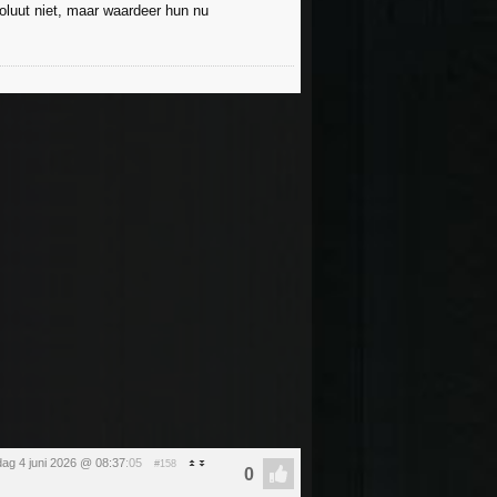
oluut niet, maar waardeer hun nu
ag 4 juni 2026 @ 08:37
:05
#158