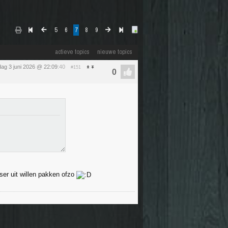
5
6
7
8
9
actieve topics
nieuwe topics
ag 3 juni 2026 @ 22:09
:40
#151
ser uit willen pakken ofzo