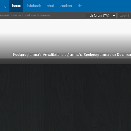
log
forum
fotoboek
chat
zoeken
dm
om een gratis account aan te maken
.
Kookprogramma's, Actualiteitenprogramma's, Spelprogramma's en Documentair