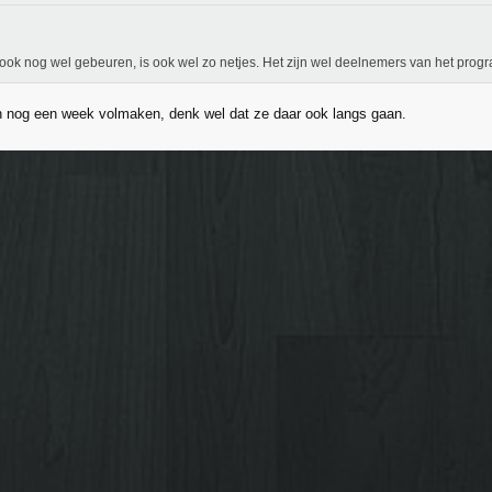
ook nog wel gebeuren, is ook wel zo netjes. Het zijn wel deelnemers van het pro
 nog een week volmaken, denk wel dat ze daar ook langs gaan.