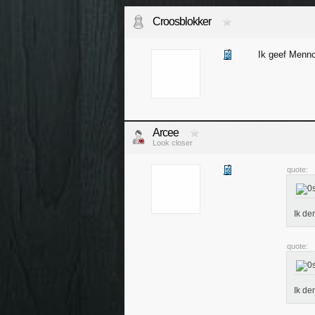
Croosblokker
Ik geef Menno
Arcee
Look closer
quote:
Ik de
quote:
Ik de