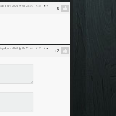
ag 4 juni 2026 @ 06:37
:02
#155
ag 4 juni 2026 @ 07:20
:42
#156