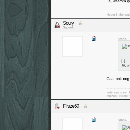
Ja, waarom ga
Never in the ent
Soury
Squeek
quote:
[..]
Ja, w
Gaat ook nog 
Iedereen is een k
Muizen? Kleine ha
Firuze60
quote: