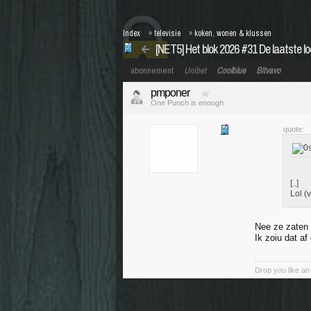
Index
»
televisie
»
koken, wonen & klussen
[NET5] Het blok 2026 #31 De laatste lo
abonnement
Unibet
Coolblue
Bitvavo
pmponer
One Punch is enough
quote:
[..]
Lol (
Nee ze zaten 
Ik zoiu dat a
Drop you like an i