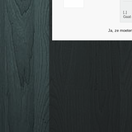
[..]
Gaat 
Ja, ze moeten