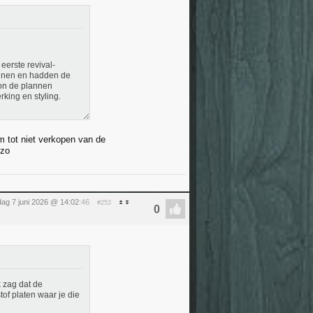
eerste revival-
innen en hadden de
oon de plannen
rking en styling.
m tot niet verkopen van de
 zo
ag 7 juni 2026 @ 14:02
:46
#253
 zag dat de
of platen waar je die