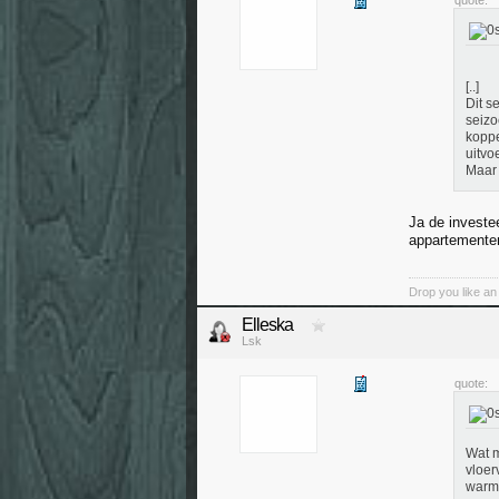
quote:
[..]
Dit s
seizo
koppe
uitvo
Maar 
Ja de investe
appartementen 
Drop you like an i
Elleska
Lsk
quote:
Wat m
vloer
warmt