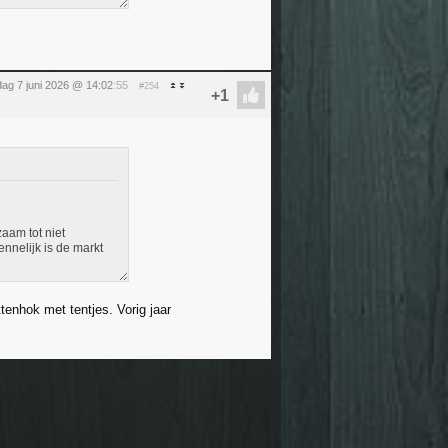
ag 7 juni 2026 @ 14:02
:55
#254
aam tot niet
ennelijk is de markt
ttenhok met tentjes. Vorig jaar