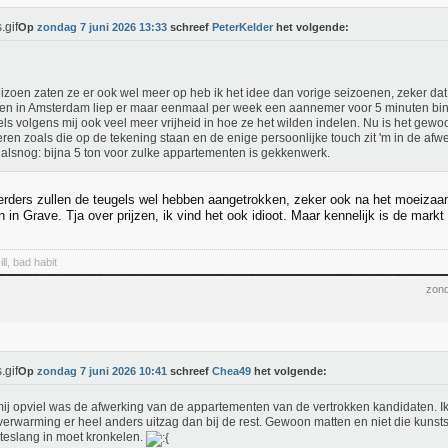
Op
zondag 7 juni 2026 13:33
schreef
PeterKelder
het volgende:
eizoen zaten ze er ook wel meer op heb ik het idee dan vorige seizoenen, zeker dat 
en in Amsterdam liep er maar eenmaal per week een aannemer voor 5 minuten b
ls volgens mij ook veel meer vrijheid in hoe ze het wilden indelen. Nu is het gew
eren zoals die op de tekening staan en de enige persoonlijke touch zit 'm in de afwe
alsnog: bijna 5 ton voor zulke appartementen is gekkenwerk.
erders zullen de teugels wel hebben aangetrokken, zeker ook na het moeizaa
in Grave. Tja over prijzen, ik vind het ook idioot. Maar kennelijk is de markt
ll, bad habit
zond
Op
zondag 7 juni 2026 10:41
schreef
Chea49
het volgende:
ij opviel was de afwerking van de appartementen van de vertrokken kandidaten. Ik
verwarming er heel anders uitzag dan bij de rest. Gewoon matten en niet die kunstst
eslang in moet kronkelen.