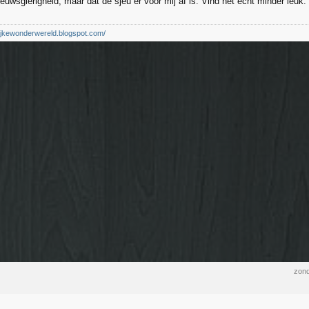
nieuwsgierigheid, maar dat de sjeu er voor mij af is. Vind het echt minder leuk.
elijkewonderwereld.blogspot.com/
zond