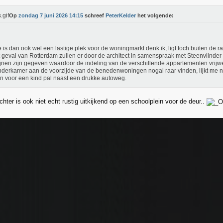
Op
zondag 7 juni 2026 14:15
schreef
PeterKelder
het volgende:
 is dan ook wel een lastige plek voor de woningmarkt denk ik, ligt toch buiten de r
t geval van Rotterdam zullen er door de architect in samenspraak met Steenvlinder 
lijnen zijn gegeven waardoor de indeling van de verschillende appartementen vrijwel id
nderkamer aan de voorzijde van de benedenwoningen nogal raar vinden, lijkt me ni
n voor een kind pal naast een drukke autoweg.
ter is ook niet echt rustig uitkijkend op een schoolplein voor de deur..