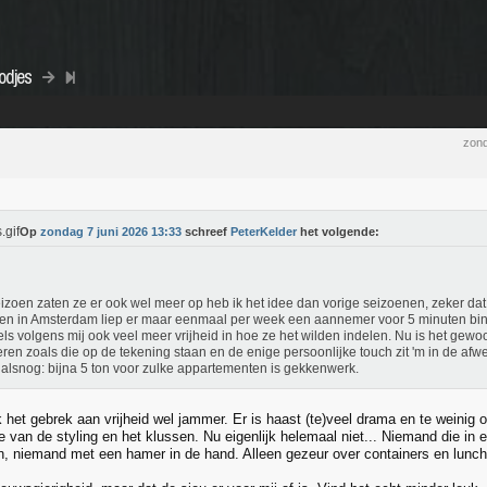
odjes
zond
Op
zondag 7 juni 2026 13:33
schreef
PeterKelder
het volgende:
eizoen zaten ze er ook wel meer op heb ik het idee dan vorige seizoenen, zeker dat 
en in Amsterdam liep er maar eenmaal per week een aannemer voor 5 minuten b
ls volgens mij ook veel meer vrijheid in hoe ze het wilden indelen. Nu is het gew
eren zoals die op de tekening staan en de enige persoonlijke touch zit 'm in de afwe
alsnog: bijna 5 ton voor zulke appartementen is gekkenwerk.
 het gebrek aan vrijheid wel jammer. Er is haast (te)veel drama en te weinig 
 van de styling en het klussen. Nu eigenlijk helemaal niet... Niemand die in 
 niemand met een hamer in de hand. Alleen gezeur over containers en lunch