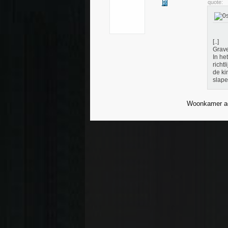
quote:
[..]
Grave
In he
richt
de ki
slape
Woonkamer ach