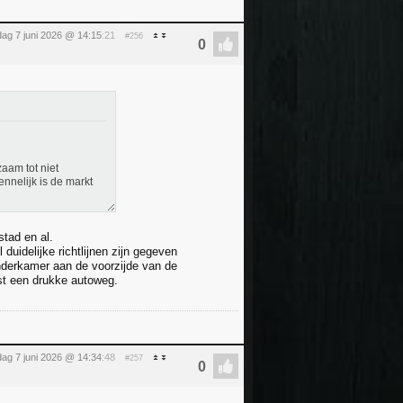
ag 7 juni 2026 @ 14:15
:21
#256
aam tot niet
ennelijk is de markt
stad en al.
duidelijke richtlijnen zijn gegeven
kinderkamer aan de voorzijde van de
ast een drukke autoweg.
ag 7 juni 2026 @ 14:34
:48
#257