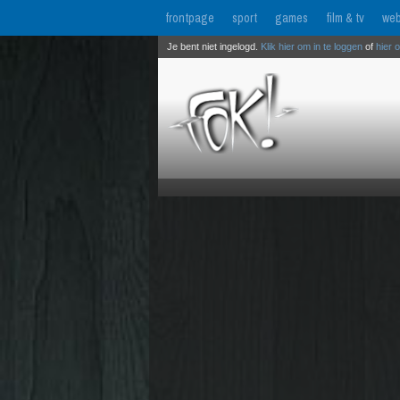
frontpage
sport
games
film & tv
web
Je bent niet ingelogd.
Klik hier om in te loggen
of
hier 