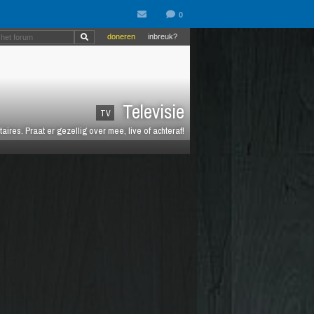
doneren
inbreuk?
Televisie
TV
es. Praat er gezellig over mee, live of achteraf!