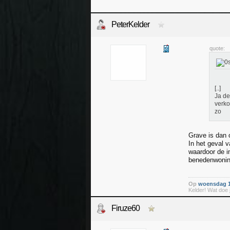
PeterKelder
quote:
[..]
Ja de
verko
zo
Grave is dan o
In het geval v
waardoor de in
benedenwoning
Op
woensdag 1
Kelder! Wat doe j
Firuze60