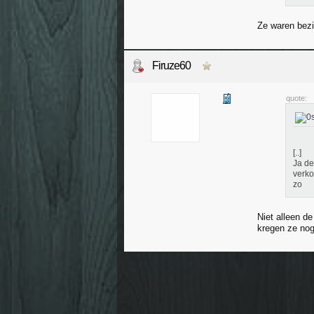
Ze waren bezi
Firuze60
quote:
[..]
Ja de
verko
zo
Niet alleen de
kregen ze nog