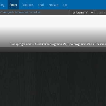
log
forum
fotoboek
chat
zoeken
dm
om een gratis account aan te maken
.
Kookprogramma's, Actualiteitenprogramma's, Spelprogramma's en Documentair