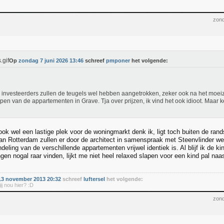
zond
Op
zondag 7 juni 2026 13:46
schreef
pmponer
het volgende:
 investeerders zullen de teugels wel hebben aangetrokken, zeker ook na het moeiz
pen van de appartementen in Grave. Tja over prijzen, ik vind het ook idioot. Maar k
ok wel een lastige plek voor de woningmarkt denk ik, ligt toch buiten de rand
an Rotterdam zullen er door de architect in samenspraak met Steenvlinder wel 
deling van de verschillende appartementen vrijwel identiek is. Al blijf ik de 
en nogal raar vinden, lijkt me niet heel relaxed slapen voor een kind pal na
3 november 2013 20:32
schreef
luftersel
het volgende:
ij nou hier? :D
zond