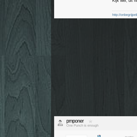
Kijk wel, uit 
http://onbegrijp
pmponer
One Punch is enough