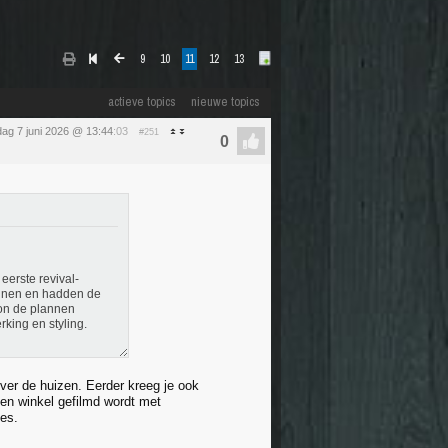
9
10
11
12
13
actieve topics
nieuwe topics
ag 7 juni 2026 @ 13:44
:03
#251
eerste revival-
innen en hadden de
oon de plannen
rking en styling.
over de huizen. Eerder kreeg je ook
een winkel gefilmd wordt met
es.