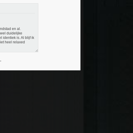
andstad en al.
wel duidelijke
entiek is. Al blijf ik
et heel relaxed