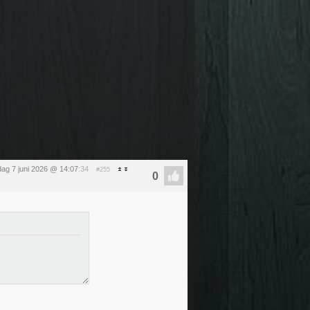
ag 7 juni 2026 @ 14:07
:34
#255