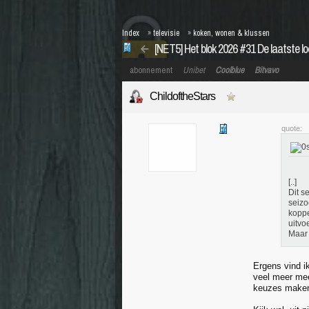
Index
»
televisie
»
koken, wonen & klussen
[NET5] Het blok 2026 #31 De laatste lo
abonnement
Unibet
Coolblue
Bitvavo
ChildoftheStars
quote:
[..]
Dit s
seizo
koppe
uitvo
Maar 
Ergens vind ik
veel meer mee
keuzes maken,