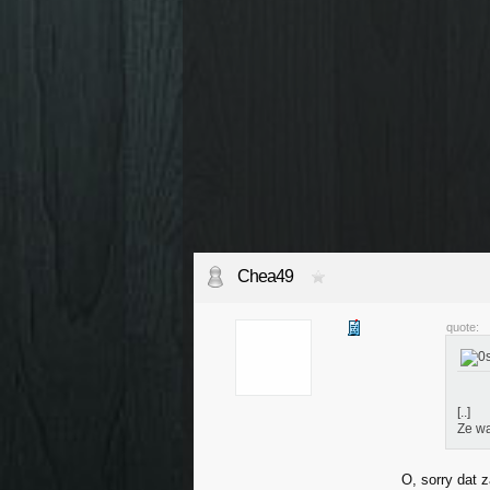
Chea49
quote:
[..]
Ze wa
O, sorry dat 