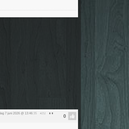
ag 7 juni 2026 @ 13:46
:35
#252