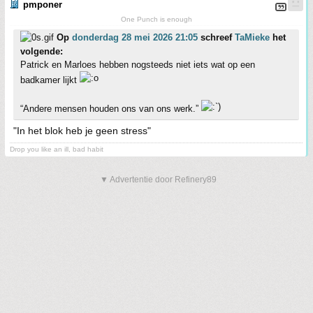
pmponer
One Punch is enough
Op
donderdag 28 mei 2026 21:05
schreef
TaMieke
het
volgende:
Patrick en Marloes hebben nogsteeds niet iets wat op een
badkamer lijkt
“Andere mensen houden ons van ons werk.”
"In het blok heb je geen stress"
Drop you like an ill, bad habit
▼ Advertentie door Refinery89