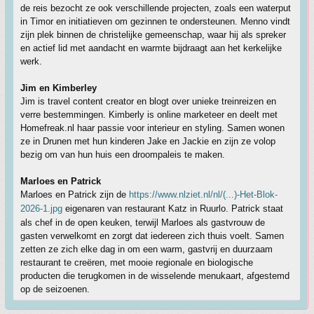
de reis bezocht ze ook verschillende projecten, zoals een waterput
in Timor en initiatieven om gezinnen te ondersteunen. Menno vindt
zijn plek binnen de christelijke gemeenschap, waar hij als spreker
en actief lid met aandacht en warmte bijdraagt aan het kerkelijke
werk.
Jim en Kimberley
Jim is travel content creator en blogt over unieke treinreizen en
verre bestemmingen. Kimberly is online marketeer en deelt met
Homefreak.nl haar passie voor interieur en styling. Samen wonen
ze in Drunen met hun kinderen Jake en Jackie en zijn ze volop
bezig om van hun huis een droompaleis te maken.
Marloes en Patrick
Marloes en Patrick zijn de
https://www.nlziet.nl/nl/(...)-Het-Blok-
2026-1.jpg
eigenaren van restaurant Katz in Ruurlo. Patrick staat
als chef in de open keuken, terwijl Marloes als gastvrouw de
gasten verwelkomt en zorgt dat iedereen zich thuis voelt. Samen
zetten ze zich elke dag in om een warm, gastvrij en duurzaam
restaurant te creëren, met mooie regionale en biologische
producten die terugkomen in de wisselende menukaart, afgestemd
op de seizoenen.