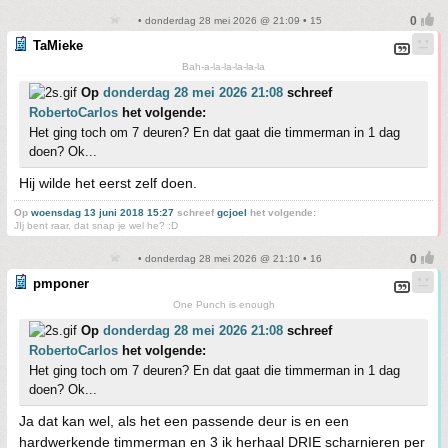
• donderdag 28 mei 2026 @ 21:09 • 15
TaMieke
Bah-a-la-la-la-la-la
Op
donderdag 28 mei 2026 21:08
schreef
RobertoCarlos
het volgende:
Het ging toch om 7 deuren? En dat gaat die timmerman in 1 dag
doen? Ok...
Hij wilde het eerst zelf doen.
Op
woensdag 13 juni 2018 15:27
schreef
gcjoel
het volgende:
JIj bent raar, dat snap je wel he? :D
• donderdag 28 mei 2026 @ 21:10 • 16
pmponer
One Punch is enough
Op
donderdag 28 mei 2026 21:08
schreef
RobertoCarlos
het volgende:
Het ging toch om 7 deuren? En dat gaat die timmerman in 1 dag
doen? Ok...
Ja dat kan wel, als het een passende deur is en een
hardwerkende timmerman en 3 ik herhaal DRIE scharnieren per