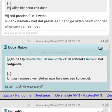
[..]
Hij wilde het eerst zelf doen.
Hij red precies 0 in 1 week
Ik denk namelijk niet dat praxis een handige video heeft voor het
afhangen van een deur.
Drop you like an ill, bad habit
• donderdag 28 mei 2026 @ 21:12 • 20
Boca_Raton
Voor al uw no nonsense
Op
donderdag 28 mei 2026 21:10
schreef
Firuze60
het
volgende:
[..]
Er gaan sowieso vier stellen naar huis met een kutgevoel.
Er zijn toch drie prijzen?
Zavvi - Fandom en Geekgear
De snelste VPN - FastestVPN
Ze
• donderdag 28 mei 2026 @ 21:13 • 21
Firuze60