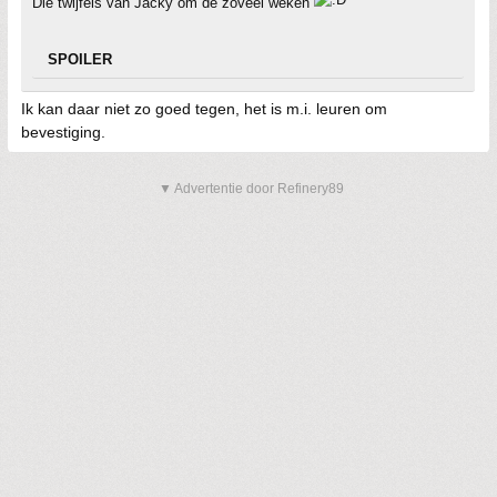
Die twijfels van Jacky om de zoveel weken
SPOILER
Ik kan daar niet zo goed tegen, het is m.i. leuren om
bevestiging.
▼ Advertentie door Refinery89