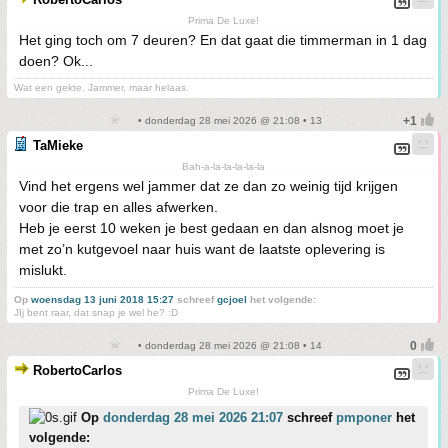
Prima De Luxe!
Het ging toch om 7 deuren? En dat gaat die timmerman in 1 dag
doen? Ok...
Wat een gekte. Jammer, maar helaas.
• donderdag 28 mei 2026 @ 21:08 • 13
TaMieke
Bah-a-la-la-la-la-la
Vind het ergens wel jammer dat ze dan zo weinig tijd krijgen
voor die trap en alles afwerken.
Heb je eerst 10 weken je best gedaan en dan alsnog moet je
met zo’n kutgevoel naar huis want de laatste oplevering is
mislukt.
Op
woensdag 13 juni 2018 15:27
schreef
gcjoel
het volgende:
JIj bent raar, dat snap je wel he? :D
• donderdag 28 mei 2026 @ 21:08 • 14
RobertoCarlos
Prima De Luxe!
Op
donderdag 28 mei 2026 21:07
schreef
pmponer
het
volgende: