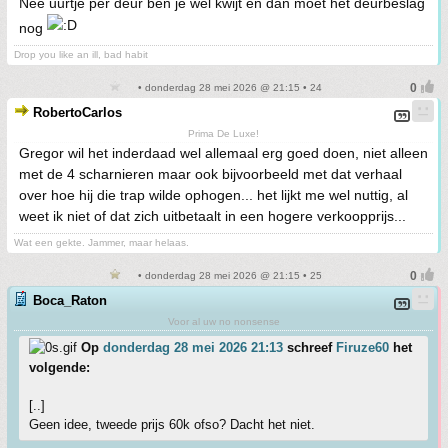
Nee uurtje per deur ben je wel kwijt en dan moet het deurbeslag
nog
Drop you like an ill, bad habit
• donderdag 28 mei 2026 @ 21:15 • 24
RobertoCarlos
Prima De Luxe!
Gregor wil het inderdaad wel allemaal erg goed doen, niet alleen
met de 4 scharnieren maar ook bijvoorbeeld met dat verhaal
over hoe hij die trap wilde ophogen... het lijkt me wel nuttig, al
weet ik niet of dat zich uitbetaalt in een hogere verkoopprijs...
Wat een gekte. Jammer, maar helaas.
• donderdag 28 mei 2026 @ 21:15 • 25
Boca_Raton
Voor al uw no nonsense
Op
donderdag 28 mei 2026 21:13
schreef
Firuze60
het
volgende:
[..]
Geen idee, tweede prijs 60k ofso? Dacht het niet.