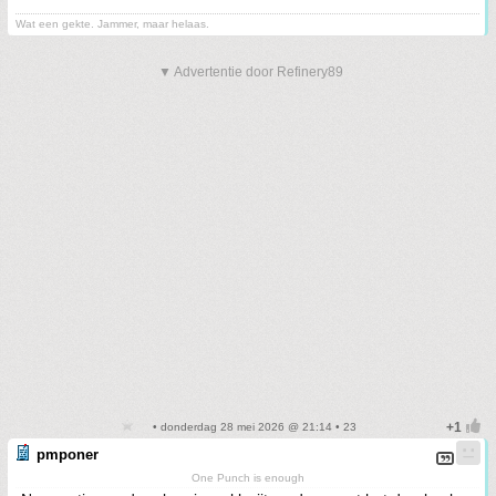
Wat een gekte. Jammer, maar helaas.
▼ Advertentie door Refinery89
• donderdag 28 mei 2026 @ 21:14 • 23
pmponer
One Punch is enough