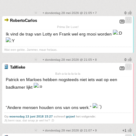
• donderdag 28 mei 2026 @ 21:05 • 7
RobertoCarlos
Prima De Luxe!
Ik vind de trap van Lotty en Frank wel erg mooi worden
Wat een gekte. Jammer, maar helaas.
• donderdag 28 mei 2026 @ 21:05 • 8
TaMieke
Bah-a-la-la-la-la-la
Patrick en Marloes hebben nogsteeds niet iets wat op een
badkamer lijkt
“Andere mensen houden ons van ons werk.”
Op
woensdag 13 juni 2018 15:27
schreef
gcjoel
het volgende:
JIj bent raar, dat snap je wel he? :D
• donderdag 28 mei 2026 @ 21:07 • 9