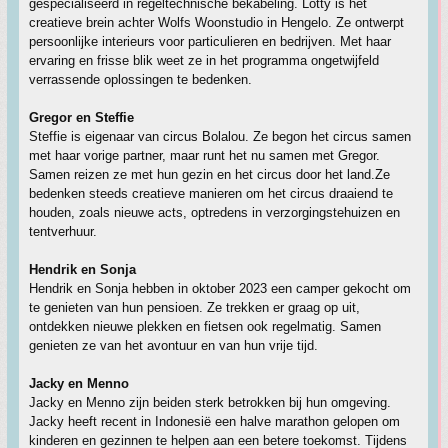
gespecialiseerd in regeltechnische bekabeling. Lotty is het
creatieve brein achter Wolfs Woonstudio in Hengelo. Ze ontwerpt
persoonlijke interieurs voor particulieren en bedrijven. Met haar
ervaring en frisse blik weet ze in het programma ongetwijfeld
verrassende oplossingen te bedenken.
Gregor en Steffie
Steffie is eigenaar van circus Bolalou. Ze begon het circus samen
met haar vorige partner, maar runt het nu samen met Gregor.
Samen reizen ze met hun gezin en het circus door het land.Ze
bedenken steeds creatieve manieren om het circus draaiend te
houden, zoals nieuwe acts, optredens in verzorgingstehuizen en
tentverhuur.
Hendrik en Sonja
Hendrik en Sonja hebben in oktober 2023 een camper gekocht om
te genieten van hun pensioen. Ze trekken er graag op uit,
ontdekken nieuwe plekken en fietsen ook regelmatig. Samen
genieten ze van het avontuur en van hun vrije tijd.
Jacky en Menno
Jacky en Menno zijn beiden sterk betrokken bij hun omgeving.
Jacky heeft recent in Indonesië een halve marathon gelopen om
kinderen en gezinnen te helpen aan een betere toekomst. Tijdens