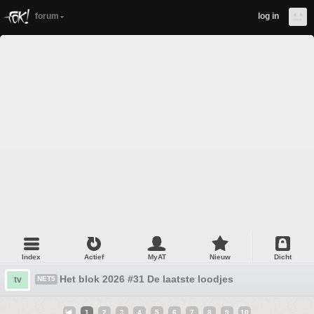
forum
log in
Index
Actief
MyAT
Nieuw
Dicht
Het blok 2026 #31 De laatste loodjes
tv
NET5
1
2
3
4
5
6
7
8
9
10