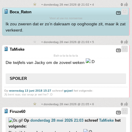
• donderdag 28 mei 2026 @ 21:02 • 4
Boca_Raton
Voor al uw no nonsense
Ik zou zweren dat er zo’n dakraam op ooghoogte zit, maar ik zat
verkeerd.
• donderdag 28 mei 2026 @ 21:03 • 5
TaMieke
Bah-a-la-la-la-la-la
Die twijfels van Jacky om de zoveel weken
SPOILER
Op
woensdag 13 juni 2018 15:27
schreef
gcjoel
het volgende:
JIj bent raar, dat snap je wel he? :D
• donderdag 28 mei 2026 @ 21:05 • 6
Firuze60
Op
donderdag 28 mei 2026 21:03
schreef
TaMieke
het
volgende: