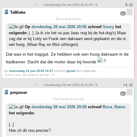
• donderdag 28 mei 2026 @ 21:00 • 2
TaMieke
Bah-a-la-la-la-la-la
Op
donderdag 28 mei 2026 20:56
schreef
Soury
het
volgende:
[..] Ja ik zie het nu pas (was nog bij de hot-dog's) Maar
zag dat er bij Lotty en Frank een dakraam werd geplaatst en die is
wel hoog. (Waar Ray en Mini uithingen)
Dat was in het trapgat. Ze hebben ook een hoog dakraam in de
badkamer. Dacht dat die motor daar bij hoorde
Op
woensdag 13 juni 2018 15:27
schreef
gcjoel
het volgende:
JIj bent raar, dat snap je wel he? :D
• donderdag 28 mei 2026 @ 21:00 • 3
pmponer
One Punch is enough
Op
donderdag 28 mei 2026 20:58
schreef
Boca_Raton
het volgende:
[..]
Hoe zit dit nou precies?