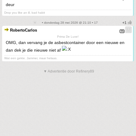
deur
Drop you like an ill, bad habit
• donderdag 28 mei 2026 @ 21:10 • 17
RobertoCarlos
Prima De Luxe!
OMG, dan vervang je de asbestcontainer door een nieuwe en
dan dek je die nieuwe niet af
Wat een gekte. Jammer, maar helaas.
▼ Advertentie door Refinery89