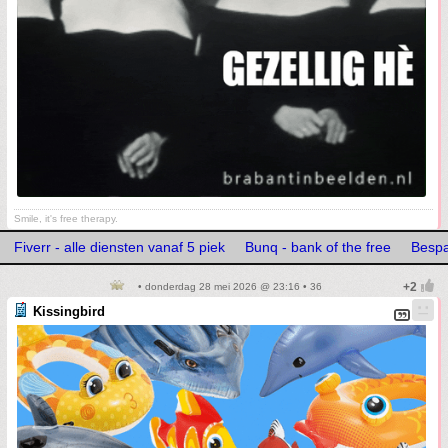
Smile, it's free therapy.
Fiverr - alle diensten vanaf 5 piek
Bunq - bank of the free
Bespa
• donderdag 28 mei 2026 @ 23:16 • 36
Kissingbird