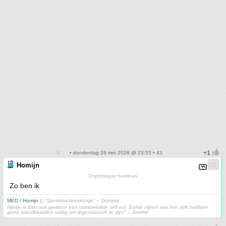
• donderdag 28 mei 2026 @ 23:55 • 43
Homijn
Oryctolagus hominus
Zo ben ik
MED / Homijn
||
"Sjankebekkenkonijn"
– Dotteke
Nijntje is dan ook gewoon een commerciële sell out. Echte nijnen van het volk hebben
geen standbeelden nodig om legendarisch te zijn!"
– Grrrrrrrr