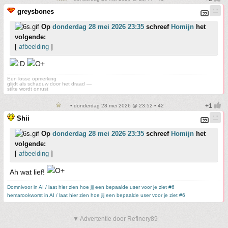
greysbones
Op
donderdag 28 mei 2026 23:35
schreef
Homijn
het
volgende:
[
afbeelding
]
Een losse opmerking
glijdt als schaduw door het draad —
stilte wordt onrust
• donderdag 28 mei 2026 @ 23:52 • 42
Shii
Op
donderdag 28 mei 2026 23:35
schreef
Homijn
het
volgende:
[
afbeelding
]
Ah wat lief!
Domnivoor in AI / laat hier zien hoe jij een bepaalde user voor je ziet #6
hemarookworst in AI / laat hier zien hoe jij een bepaalde user voor je ziet #6
▼ Advertentie door Refinery89