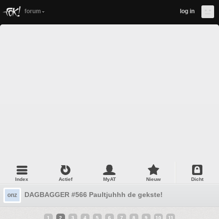
forum
log in
Index
Actief
MyAT
Nieuw
Dicht
DAGBAGGER #566 Paultjuhhh de gekste!
onz
1
2
3
4
5
6
7
8
9
10
11