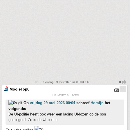
• vrijdag 29 mei 2026 @ 08:03 • 48
MooieTop6
JUS MOET BLIJVEN
Op
vrijdag 29 mei 2026 00:04
schreef
Homijn
het
volgende:
De UI-politie heeft ook weer een lading UI-lozen op de bon
geslingerd. Zo is de UI-politie.
Fuck the police