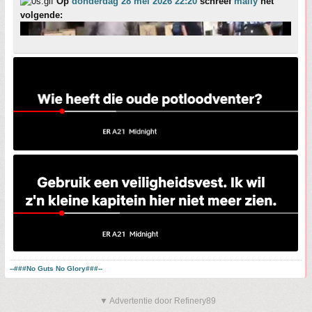
Op
donderdag 28 mei 2026 22:20
schreef
maily
het
volgende:
--###No Guts No Glory###--
▼ Advertentie door Refinery89