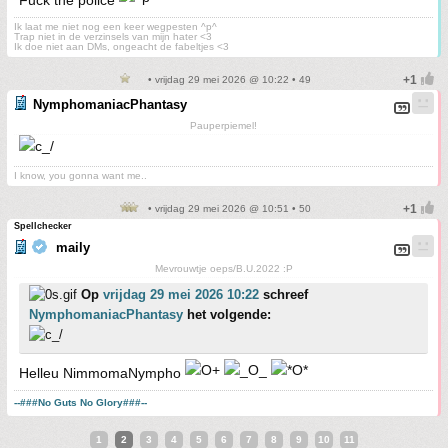
Ik laat me niet nog een keer wegpesten ^p^
Trap niet in de verzinsels van mijn hater <3
Ik doe niet aan DMs, ongeacht de fabeltjes <3
• vrijdag 29 mei 2026 @ 10:22 • 49
NymphomaniacPhantasy
Pauperpiemel!
I know, you gonna want me..
• vrijdag 29 mei 2026 @ 10:51 • 50
Spellchecker
maily
Mevrouwtje oeps/B.U.2022 :P
Op
vrijdag 29 mei 2026 10:22
schreef
NymphomaniacPhantasy
het volgende:
Helleu NimmomaNympho
--###No Guts No Glory###--
1
2
3
4
5
6
7
8
9
10
11