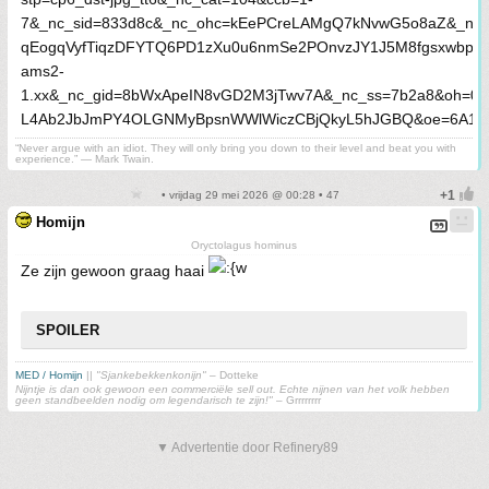
“Never argue with an idiot. They will only bring you down to their level and beat you with
experience.” ― Mark Twain.
• vrijdag 29 mei 2026 @ 00:28 • 47
Homijn
Oryctolagus hominus
Ze zijn gewoon graag haai
SPOILER
MED / Homijn
||
"Sjankebekkenkonijn"
– Dotteke
Nijntje is dan ook gewoon een commerciële sell out. Echte nijnen van het volk hebben
geen standbeelden nodig om legendarisch te zijn!"
– Grrrrrrrr
▼ Advertentie door Refinery89