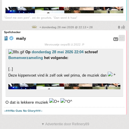
"Geef me een joint", zei de goudvis, "Dan word ik haai"
• donderdag 28 mei 2026 @ 22:13 • 28
Spellchecker
maily
Mevrouwtje oeps/B.U.2022 :P
Op
donderdag 28 mei 2026 22:04
schreef
Bomenverzameling
het volgende:
[..]
Deze kippenvoet vind ik zelf ook wel prima, de muziek dan
O dat is lekkere muziek
--###No Guts No Glory###--
▼ Advertentie door Refinery89