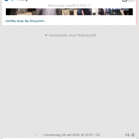
Mevrouwtje oeps/B.U.2022 :P
--###No Guts No Glory###--
▼ Advertentie door Refinery89
• donderdag 28 mei 2026 @ 23:07 • 32