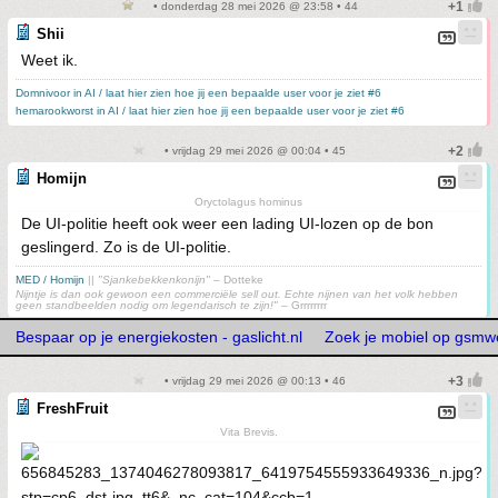
• donderdag 28 mei 2026 @ 23:58 • 44
Shii
Weet ik.
Domnivoor in AI / laat hier zien hoe jij een bepaalde user voor je ziet #6
hemarookworst in AI / laat hier zien hoe jij een bepaalde user voor je ziet #6
• vrijdag 29 mei 2026 @ 00:04 • 45
Homijn
Oryctolagus hominus
De UI-politie heeft ook weer een lading UI-lozen op de bon
geslingerd. Zo is de UI-politie.
MED / Homijn
||
"Sjankebekkenkonijn"
– Dotteke
Nijntje is dan ook gewoon een commerciële sell out. Echte nijnen van het volk hebben
geen standbeelden nodig om legendarisch te zijn!"
– Grrrrrrrr
Bespaar op je energiekosten - gaslicht.nl
Zoek je mobiel op gsmw
• vrijdag 29 mei 2026 @ 00:13 • 46
FreshFruit
Vita Brevis.