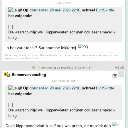
Vita Brevis.
Op
donderdag 28 mei 2026 22:01
schreef
EvilSkittle
het volgende:
[..]
Die waarschijnlijk wél! Kippenvoeten schijnen ook zeer smakelijk
te zijn.
In het zuur toch ? Surinaamse lekkernij.
“Never argue with an idiot. They will only bring you down to their level and beat you with
experience.” ― Mark Twain.
• donderdag 28 mei 2026 @ 22:04 • 27
Bomenverzameling
Can come an end
Op
donderdag 28 mei 2026 22:01
schreef
EvilSkittle
het volgende:
[..]
Die waarschijnlijk wél! Kippenvoeten schijnen ook zeer smakelijk
te zijn.
Deze kippenvoet vind ik zelf ook wel prima, de muziek dan