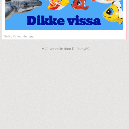
Smile, it's free therapy.
▼ Advertentie door Refinery89