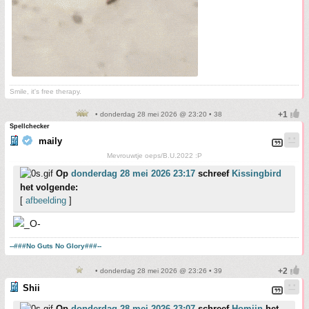
Smile, it's free therapy.
• donderdag 28 mei 2026 @ 23:20 • 38
Spellchecker
maily
Mevrouwtje oeps/B.U.2022 :P
Op
donderdag 28 mei 2026 23:17
schreef
Kissingbird
het volgende:
[
afbeelding
]
--###No Guts No Glory###--
• donderdag 28 mei 2026 @ 23:26 • 39
Shii
Op
donderdag 28 mei 2026 23:07
schreef
Homijn
het