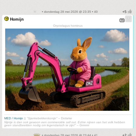
• donderdag 28 mei 2026 @ 23:35 • 40
Homijn
Oryctolagus hominus
MED / Homijn
||
"Sjankebekkenkonijn"
– Dotteke
Nijntje is dan ook gewoon een commerciële sell out. Echte nijnen van het volk hebben
geen standbeelden nodig om legendarisch te zijn!"
– Grrrrrrrr
• donderdag 28 mei 2026 @ 23:44 • 41