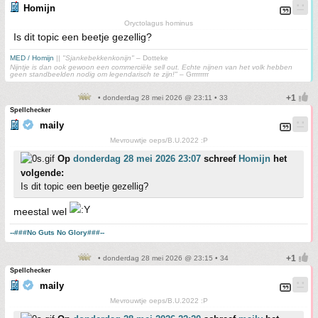
Homijn
Oryctolagus hominus
Is dit topic een beetje gezellig?
MED / Homijn
||
"Sjankebekkenkonijn"
– Dotteke
Nijntje is dan ook gewoon een commerciële sell out. Echte nijnen van het volk hebben
geen standbeelden nodig om legendarisch te zijn!"
– Grrrrrrrr
• donderdag 28 mei 2026 @ 23:11 • 33
Spellchecker
maily
Mevrouwtje oeps/B.U.2022 :P
Op
donderdag 28 mei 2026 23:07
schreef
Homijn
het
volgende:
Is dit topic een beetje gezellig?
meestal wel
--###No Guts No Glory###--
• donderdag 28 mei 2026 @ 23:15 • 34
Spellchecker
maily
Mevrouwtje oeps/B.U.2022 :P