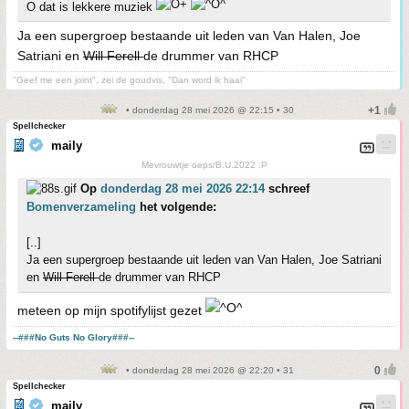
O dat is lekkere muziek
Ja een supergroep bestaande uit leden van Van Halen, Joe
Satriani en
Will Ferell
de drummer van RHCP
"Geef me een joint", zei de goudvis, "Dan word ik haai"
• donderdag 28 mei 2026 @ 22:15 • 30
Spellchecker
maily
Mevrouwtje oeps/B.U.2022 :P
Op
donderdag 28 mei 2026 22:14
schreef
Bomenverzameling
het volgende:
[..]
Ja een supergroep bestaande uit leden van Van Halen, Joe Satriani
en
Will Ferell
de drummer van RHCP
meteen op mijn spotifylijst gezet
--###No Guts No Glory###--
• donderdag 28 mei 2026 @ 22:20 • 31
Spellchecker
maily