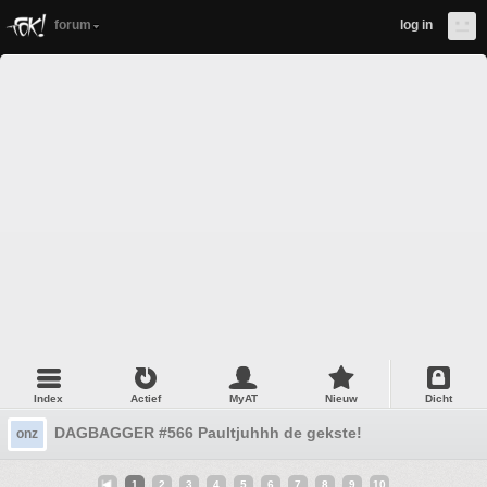
forum
log in
Index
Actief
MyAT
Nieuw
Dicht
DAGBAGGER #566 Paultjuhhh de gekste!
onz
1
2
3
4
5
6
7
8
9
10