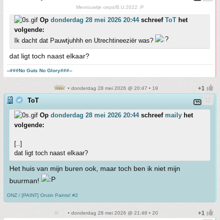
Mevrouwtje oeps/B.U.2022 :P
Op
donderdag 28 mei 2026 20:44
schreef
ToT
het
volgende:
Ik dacht dat Pauwtjuhhh en Utrechtineeziër was?
dat ligt toch naast elkaar?
--###No Guts No Glory###--
• donderdag 28 mei 2026 @ 20:47 • 19
ToT
Op
donderdag 28 mei 2026 20:44
schreef
maily
het
volgende:
[..]
dat ligt toch naast elkaar?
Het huis van mijn buren ook, maar toch ben ik niet mijn
buurman!
ONZ / [PAINT] Onzin Paints! #2
• donderdag 28 mei 2026 @ 21:48 • 20