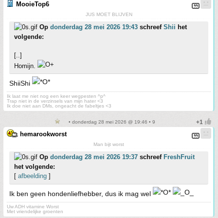
MooieTop6
JUS MOET BLIJVEN
Op
donderdag 28 mei 2026 19:43
schreef
Shii
het
volgende:
[..]
Homijn.
ShiiShi
Ik laat me niet nog een keer wegpesten ^p^
Trap niet in de verzinsels van mijn hater <3
Ik doe niet aan DMs, ongeacht de fabeltjes <3
• donderdag 28 mei 2026 @ 19:46 • 9
hemarookworst
Man bijt worst
Op
donderdag 28 mei 2026 19:37
schreef
FreshFruit
het volgende:
[
afbeelding
]
Ik ben geen hondenliefhebber, dus ik mag wel
Uw ADH vitamine Worst
Met vriendelijke groenten