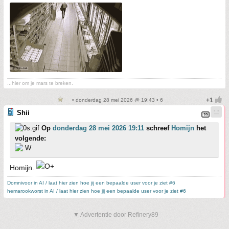
...hier om je mars te breken.
• donderdag 28 mei 2026 @ 19:43 • 6
Shii
Op
donderdag 28 mei 2026 19:11
schreef
Homijn
het
volgende:
Homijn.
Domnivoor in AI / laat hier zien hoe jij een bepaalde user voor je ziet #6
hemarookworst in AI / laat hier zien hoe jij een bepaalde user voor je ziet #6
▼ Advertentie door Refinery89