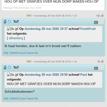
HOU OP MET GRAPJES OVER MIJN DORP MAKEN HOU OP
Winnaar FOK-Eredivisie-Toto 2025
• donderdag 28 mei 2026 @ 19:51 • 13
ToT
Op
donderdag 28 mei 2026 19:37
schreef
FreshFruit
het volgende:
[
afbeelding
]
Ik haat honden, dus ik laat m'n broek wel ff zakken.
ONZ / [PAINT] Onzin Paints! #2
• donderdag 28 mei 2026 @ 19:51 • 14
ToT
Op
donderdag 28 mei 2026 19:50
schreef
Paul
het
volgende:
HOU OP MET GRAPJES OVER MIJN DORP MAKEN HOU OP
Schubbekutteveen?
ONZ / [PAINT] Onzin Paints! #2