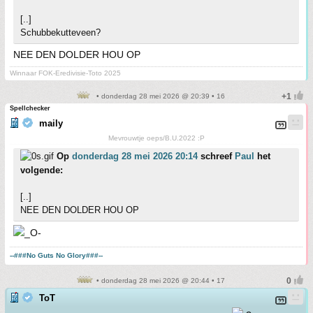
[..]
Schubbekutteveen?
NEE DEN DOLDER HOU OP
Winnaar FOK-Eredivisie-Toto 2025
• donderdag 28 mei 2026 @ 20:39 • 16
Spellchecker
maily
Mevrouwtje oeps/B.U.2022 :P
Op
donderdag 28 mei 2026 20:14
schreef
Paul
het
volgende:
[..]
NEE DEN DOLDER HOU OP
--###No Guts No Glory###--
• donderdag 28 mei 2026 @ 20:44 • 17
ToT