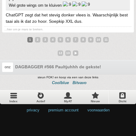
Wel grote wings om te kluiven
ChatGPT zegt dat het stevig donker vlees is. Waarschijnlijk best
taai als ik dat zo hoor. Soepkip XXL dus.
...hier om je mars te breken.
1
2
3
4
5
6
7
8
9
10
11
12
13
DAGBAGGER #566 Paultjuhhh de gekste!
onz
steun FOK! en koop via een van deze links
Coolblue
Bitvavo
Index
Actief
MyAT
Nieuw
Dicht
privacy
•
premium account
•
voorwaarden