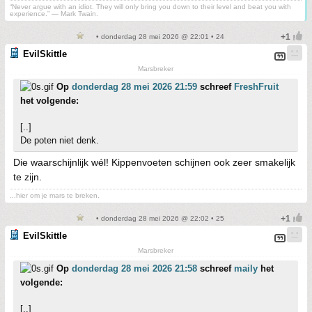
“Never argue with an idiot. They will only bring you down to their level and beat you with
experience.” ― Mark Twain.
• donderdag 28 mei 2026 @ 22:01 • 24
EvilSkittle
Marsbreker
Op
donderdag 28 mei 2026 21:59
schreef
FreshFruit
het volgende:
[..]
De poten niet denk.
Die waarschijnlijk wél! Kippenvoeten schijnen ook zeer smakelijk
te zijn.
...hier om je mars te breken.
• donderdag 28 mei 2026 @ 22:02 • 25
EvilSkittle
Marsbreker
Op
donderdag 28 mei 2026 21:58
schreef
maily
het
volgende:
[..]