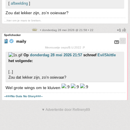
[
afbeelding
]
Zou dat lekker zijn, zo’n ooievaar?
...hier om je mars te breken.
• donderdag 28 mei 2026 @ 21:58 • 22
Spellchecker
maily
Mevrouwtje oeps/B.U.2022 :P
Op
donderdag 28 mei 2026 21:57
schreef
EvilSkittle
het volgende:
[..]
Zou dat lekker zijn, zo’n ooievaar?
Wel grote wings om te kluiven
--###No Guts No Glory###--
▼ Advertentie door Refinery89