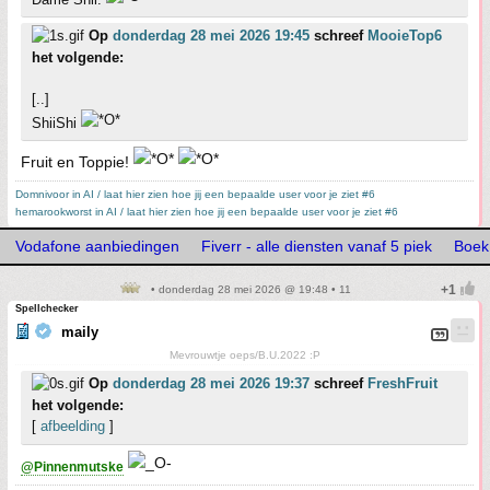
Op
donderdag 28 mei 2026 19:45
schreef
MooieTop6
het volgende:
[..]
ShiiShi
Fruit en Toppie!
Domnivoor in AI / laat hier zien hoe jij een bepaalde user voor je ziet #6
hemarookworst in AI / laat hier zien hoe jij een bepaalde user voor je ziet #6
Vodafone aanbiedingen
Fiverr - alle diensten vanaf 5 piek
Boek
• donderdag 28 mei 2026 @ 19:48 • 11
Spellchecker
maily
Mevrouwtje oeps/B.U.2022 :P
Op
donderdag 28 mei 2026 19:37
schreef
FreshFruit
het volgende:
[
afbeelding
]
@Pinnenmutske