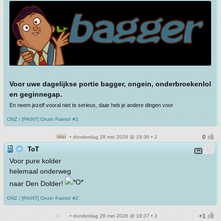
Voor uwe dagelijkse portie bagger, ongein, onderbroekenlol
en geginnegap.
En neem jezelf vooral niet te serieus, daar heb je andere dingen voor
ONZ / [PAINT] Onzin Paints! #2
• donderdag 28 mei 2026 @ 19:36 • 2
ToT
Voor pure kolder
helemaal onderweg
naar Den Dolder!
ONZ / [PAINT] Onzin Paints! #2
• donderdag 28 mei 2026 @ 19:37 • 3