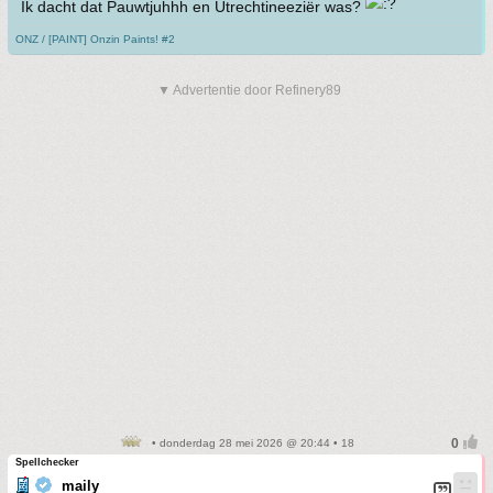
Ik dacht dat Pauwtjuhhh en Utrechtineeziër was?
ONZ / [PAINT] Onzin Paints! #2
▼ Advertentie door Refinery89
• donderdag 28 mei 2026 @ 20:44 • 18
Spellchecker
maily