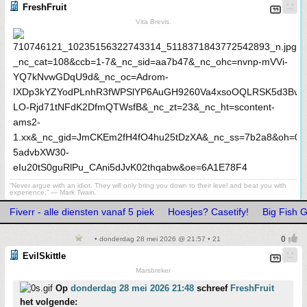
FreshFruit
Vita Brevis.
“Never argue with an idiot. They will only bring you down to their level and beat you with
experience.” ― Mark Twain.
Fiverr - alle diensten vanaf 5 piek
Hoesjes? Casetify!
Big Fish 
• donderdag 28 mei 2026 @ 21:57 • 21
EvilSkittle
Marsbreker
Op
donderdag 28 mei 2026 21:48
schreef
FreshFruit
het volgende: