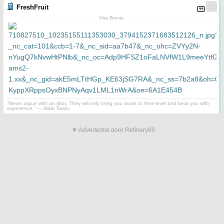
FreshFruit
Vita Brevis.
“Never argue with an idiot. They will only bring you down to their level and beat you with
experience.” ― Mark Twain.
▼ Advertentie door Refinery89