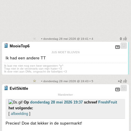
• donderdag 28 mei 2026 @ 19:41 • 4
MooieTop6
JUS MOET BLIJVEN
Ik had een andere TT
Ik laat me niet nog een keer wegpesten ^p^
Trap niet in de verzinsels van mijn hater <3
Ik doe niet aan DMs, ongeacht de fabeltjes <3
• donderdag 28 mei 2026 @ 19:43 • 5
EvilSkittle
Marsbreker
Op
donderdag 28 mei 2026 19:37
schreef
FreshFruit
het volgende:
[
afbeelding
]
Precies! Doe dat lekker in de supermarkt!