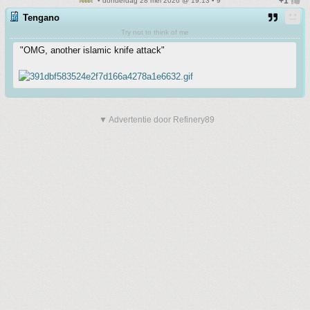
• donderdag 28 mei 2026 @ 19:13 • 9
Tengano
Try not to think of me
"OMG, another islamic knife attack"
▼ Advertentie door Refinery89