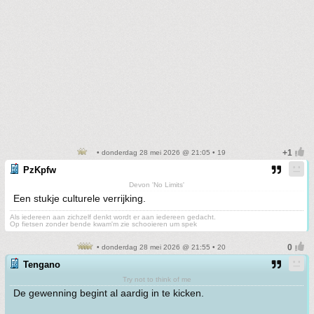
• donderdag 28 mei 2026 @ 21:05 • 19
PzKpfw
Devon 'No Limits'
Een stukje culturele verrijking.
Als iedereen aan zichzelf denkt wordt er aan iedereen gedacht.
Op fietsen zonder bende kwam'm zie schooieren um spek
• donderdag 28 mei 2026 @ 21:55 • 20
Tengano
Try not to think of me
De gewenning begint al aardig in te kicken.