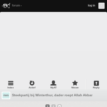
forum
log in
Index
Actief
MyAT
Nieuw
Reply
Steekpartij bij Winterthur, dader roept Allah Akbar
nws
1
2