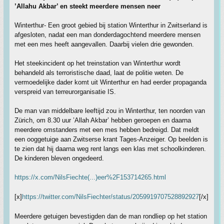
’Allahu Akbar’ en steekt meerdere mensen neer
Winterthur- Een groot gebied bij station Winterthur in Zwitserland is
afgesloten, nadat een man donderdagochtend meerdere mensen
met een mes heeft aangevallen. Daarbij vielen drie gewonden.
Het steekincident op het treinstation van Winterthur wordt
behandeld als terroristische daad, laat de politie weten. De
vermoedelijke dader komt uit Winterthur en had eerder propaganda
verspreid van terreurorganisatie IS.
De man van middelbare leeftijd zou in Winterthur, ten noorden van
Zürich, om 8.30 uur ’Allah Akbar’ hebben geroepen en daarna
meerdere omstanders met een mes hebben bedreigd. Dat meldt
een ooggetuige aan Zwitserse krant Tages-Anzeiger. Op beelden is
te zien dat hij daarna weg rent langs een klas met schoolkinderen.
De kinderen bleven ongedeerd.
https://x.com/NilsFiechte(...)eer%2F153714265.html
[x]
https://twitter.com/NilsFiechter/status/2059919707528892927
[/x]
Meerdere getuigen bevestigden dan de man rondliep op het station