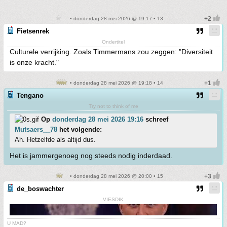
• donderdag 28 mei 2026 @ 19:17 • 13
Fietsenrek
Ondertitel
Culturele verrijking. Zoals Timmermans zou zeggen: "Diversiteit
is onze kracht."
• donderdag 28 mei 2026 @ 19:18 • 14
Tengano
Try not to think of me
Op
donderdag 28 mei 2026 19:16
schreef
Mutsaers__78
het volgende:
Ah. Hetzelfde als altijd dus.
Het is jammergenoeg nog steeds nodig inderdaad.
• donderdag 28 mei 2026 @ 20:00 • 15
de_boswachter
VIESDIK
U MAD?