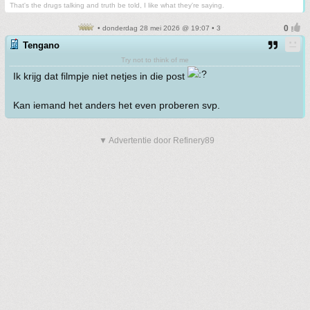
That's the drugs talking and truth be told, I like what they're saying.
• donderdag 28 mei 2026 @ 19:07 • 3
Tengano
Try not to think of me
Ik krijg dat filmpje niet netjes in die post
Kan iemand het anders het even proberen svp.
▼ Advertentie door Refinery89