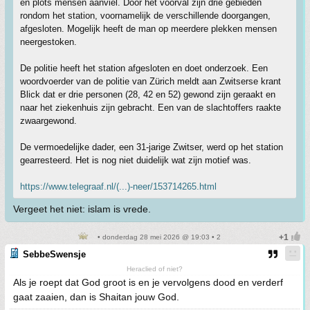
en plots mensen aanviel. Door het voorval zijn drie gebieden
rondom het station, voornamelijk de verschillende doorgangen,
afgesloten. Mogelijk heeft de man op meerdere plekken mensen
neergestoken.
De politie heeft het station afgesloten en doet onderzoek. Een
woordvoerder van de politie van Zürich meldt aan Zwitserse krant
Blick dat er drie personen (28, 42 en 52) gewond zijn geraakt en
naar het ziekenhuis zijn gebracht. Een van de slachtoffers raakte
zwaargewond.
De vermoedelijke dader, een 31-jarige Zwitser, werd op het station
gearresteerd. Het is nog niet duidelijk wat zijn motief was.
https://www.telegraaf.nl/(...)-neer/153714265.html
Vergeet het niet: islam is vrede.
• donderdag 28 mei 2026 @ 19:03 • 2
SebbeSwensje
Heraclied of niet?
Als je roept dat God groot is en je vervolgens dood en verderf
gaat zaaien, dan is Shaitan jouw God.