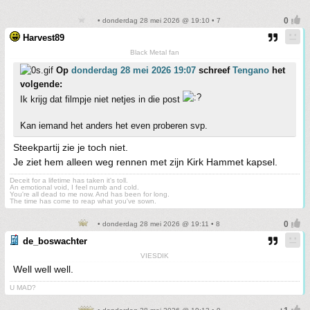
• donderdag 28 mei 2026 @ 19:10 • 7
Harvest89
Black Metal fan
Op
donderdag 28 mei 2026 19:07
schreef
Tengano
het
volgende:
Ik krijg dat filmpje niet netjes in die post
Kan iemand het anders het even proberen svp.
Steekpartij zie je toch niet.
Je ziet hem alleen weg rennen met zijn Kirk Hammet kapsel.
Deceit for a lifetime has taken it's toll.
An emotional void, I feel numb and cold.
You're all dead to me now. And has been for long.
The time has come to reap what you've sown.
• donderdag 28 mei 2026 @ 19:11 • 8
de_boswachter
VIESDIK
Well well well.
U MAD?