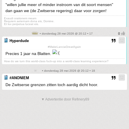
"willen jullie meer of minder instroom van dit soort mensen"
dan gaan we (de Zwitserse regering) daar voor zorgen!
Exaudi orationem meam
Requiem aeternam dona eis, Domine.
Et lux perpetua luceat eis.
• donderdag 28 mei 2026 @ 20:12 • 17
Hyperdude
#MakeLanciaGreatAgain
Precies 1 jaar na Blatten.
How do we turn this world-class fuck-up into a world-class learning experience?
• donderdag 28 mei 2026 @ 20:12 • 18
#ANONIEM
De Zwitserse grenzen zitten toch aardig dicht hoor.
▼ Advertentie door Refinery89