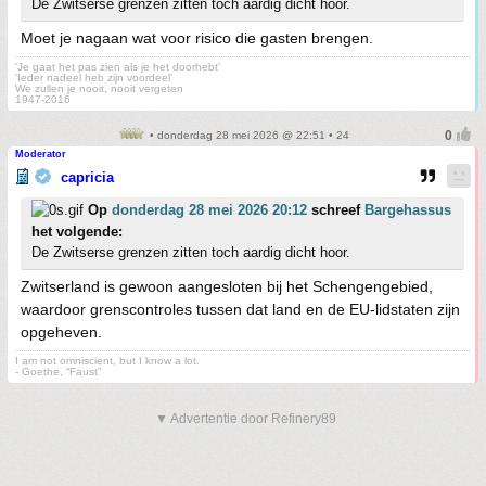
De Zwitserse grenzen zitten toch aardig dicht hoor.
Moet je nagaan wat voor risico die gasten brengen.
'Je gaat het pas zien als je het doorhebt'
'Ieder nadeel heb zijn voordeel'
We zullen je nooit, nooit vergeten
1947-2016
• donderdag 28 mei 2026 @ 22:51 • 24
Moderator
capricia
Op
donderdag 28 mei 2026 20:12
schreef
Bargehassus
het volgende:
De Zwitserse grenzen zitten toch aardig dicht hoor.
Zwitserland is gewoon aangesloten bij het Schengengebied,
waardoor grenscontroles tussen dat land en de EU-lidstaten zijn
opgeheven.
I am not omniscient, but I know a lot.
- Goethe, “Faust”
▼ Advertentie door Refinery89