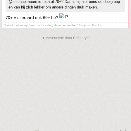
@:michaelmoore is toch al 70+? Dan is hij niet eens de doelgroep
en kan hij zich lekker om andere dingen druk maken.
70+ = uiteraard ook 60+ he?
"He who gives up freedom for safety deserves neither" Benjamin Franklin
▼ Advertentie door Refinery89