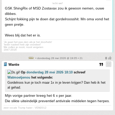
'echt wel'
GSK ShingRix of MSD Zostavax zou ik gewoon nemen, ouwe
dibbes.
Schijnt fokking pijn te doen dat gordelroosshit. Mn oma vond het
geen pretje.
Wees blij dat het er is.
'Je gaat het pas zien als je het doorhebt'
'Ieder nadeel heb zijn voordeel'
We zullen je nooit, nooit vergeten
1947-2016
• donderdag 28 mei 2026 @ 19:05 • 21
Wantie
Op
donderdag 28 mei 2026 18:10
schreef
Watmoetjenou
het volgende:
Gordelroos kun je toch maar 1x in je leven krijgen? Dan heb ik het
al gehad.
Mijn vorige partner kreeg het 6 x per jaar.
Die slikte uiteindelijk preventief antivirale middelen tegen herpes.
zeer vocale Trump hater - VEM2012