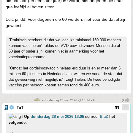
die dat jaar (en een later jaar) 60 wordt, niet degenen die daar
qua leeftijd al boven zitten.
Edit: ja idd. Voor degenen die 60 worden, niet voor die dat al zijn
geweest.
"Praktisch betekent dit dat we jaarlijks minimaal 150.000 mensen
kunnen vaccineren", aldus de VVD-bewindsvrouw. Mensen die al
60 jaar of ouder zijn, komen niet in aanmerking voor het
vaccinatieprogramma.
"Omdat het gordelroosvaccin helaas erg duur is en er meer dan 5
miljoen 60-plussers in Nederland zijn, wisten we vanaf de start dat
dat gewoonweg niet mogelijk is", zegt Tielen. De twee benodigde
vaccins per persoon kosten samen rond de 400 euro.
• donderdag 28 mei 2026 @ 18:14 • 9
ToT
Op
donderdag 28 mei 2026 18:06
schreef
BlaZ
het
volgende: