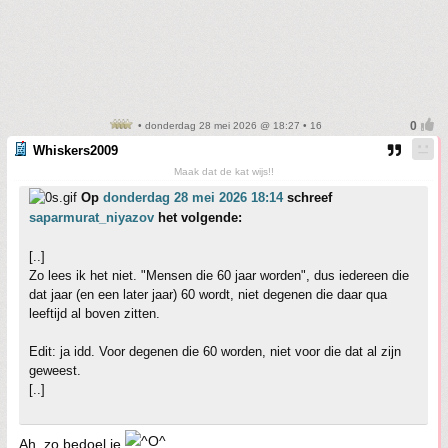
• donderdag 28 mei 2026 @ 18:27 • 16
Whiskers2009
Maak dat de kat wijs!!
Op
donderdag 28 mei 2026 18:14
schreef
saparmurat_niyazov
het volgende:
[..]
Zo lees ik het niet. "Mensen die 60 jaar worden", dus iedereen die
dat jaar (en een later jaar) 60 wordt, niet degenen die daar qua
leeftijd al boven zitten.
Edit: ja idd. Voor degenen die 60 worden, niet voor die dat al zijn
geweest.
[..]
Ah, zo bedoel je