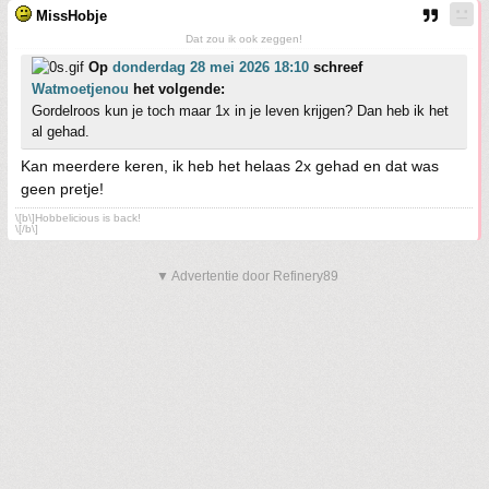
MissHobje
Dat zou ik ook zeggen!
Op
donderdag 28 mei 2026 18:10
schreef
Watmoetjenou
het volgende:
Gordelroos kun je toch maar 1x in je leven krijgen? Dan heb ik het
al gehad.
Kan meerdere keren, ik heb het helaas 2x gehad en dat was
geen pretje!
\[b\]Hobbelicious is back!
\[/b\]
▼ Advertentie door Refinery89