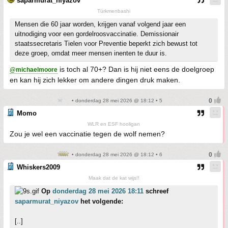
saparmurat_niyazov
Türkmenbashi
Mensen die 60 jaar worden, krijgen vanaf volgend jaar een
uitnodiging voor een gordelroosvaccinatie. Demissionair
staatssecretaris Tielen voor Preventie beperkt zich bewust tot
deze groep, omdat meer mensen inenten te duur is.
is toch al 70+? Dan is hij niet eens de doelgroep
@michaelmoore
en kan hij zich lekker om andere dingen druk maken.
• donderdag 28 mei 2026 @ 18:12 • 5
Momo
WLR en ESF hooligan
Zou je wel een vaccinatie tegen de wolf nemen?
• donderdag 28 mei 2026 @ 18:12 • 6
Whiskers2009
Maak dat de kat wijs!!
Op
donderdag 28 mei 2026 18:11
schreef
saparmurat_niyazov
het volgende:
[..]