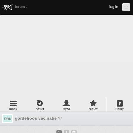
forum
log in
Index
Actief
MyAT
Nieuw
Reply
gordelroos vacinatie ?/
nws
1
2