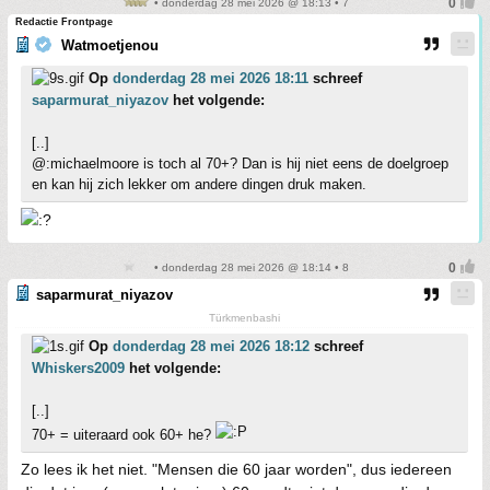
• donderdag 28 mei 2026 @ 18:13 • 7
Redactie Frontpage
Watmoetjenou
Op
donderdag 28 mei 2026 18:11
schreef
saparmurat_niyazov
het volgende:
[..]
@:michaelmoore is toch al 70+? Dan is hij niet eens de doelgroep
en kan hij zich lekker om andere dingen druk maken.
• donderdag 28 mei 2026 @ 18:14 • 8
saparmurat_niyazov
Türkmenbashi
Op
donderdag 28 mei 2026 18:12
schreef
Whiskers2009
het volgende:
[..]
70+ = uiteraard ook 60+ he?
Zo lees ik het niet. "Mensen die 60 jaar worden", dus iedereen