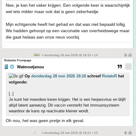
Nee, je kan het vaker krijgen. Een volgende keer is waarschijnlijk
wel iets milder maar ook dat is geen zekerheidje.
Mijn echtgenote heeft het gehad en dat was niet bepaald lollig.
We hadden gehoopt op een vaccinatie van overheidswege maar
die gaat helaas aan onze neus voorbij.
-
• donderdag 28 mei 2026 @ 18:20 • 14
Redactie Frontpage
Watmoetjenou
Op
donderdag 28 mei 2026 18:18
schreef
RotatoR
het
volgende:
[..]
Je kunt het meerdere keren krijgen. Het is een herpesvirus en blijft
altijd latent aanwezig. Dit vaccin versterkt het immuunsysteem
waardoor de kans op reactivatie kleiner wordt.
Oh nou, het was geen pretje in elk geval.
• donderdag 28 mei 2026 @ 18:21 • 15