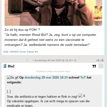
Zo zit hij dus op FOK! ?
"Ja hallo, meneer Rood Bol? Ja, zeg, kunt u op uw computer
invoeren dat ik geheel niet wens zo een vaccinatie te
ontvangen? Ja, welbedankt namens de oude zemelaar!"
ONZ / [PAINT] Onzin Paints! #2
• donderdag 28 mei 2026 @ 18:16 • 11
BlaZ
Torpitudo peius est quam mors.
Op
donderdag 28 mei 2026 18:14
schreef
ToT
het
volgende:
[..]
Sow, die antibiotica er tegen hakken er flink in zeg!
Op vakantie opgelopen. Ik zat echt mega te spacen van die
medicatie er tegen.