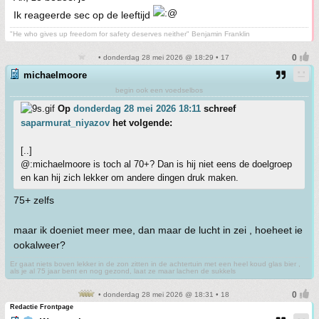
Ik reageerde sec op de leeftijd
"He who gives up freedom for safety deserves neither" Benjamin Franklin
• donderdag 28 mei 2026 @ 18:29 • 17
michaelmoore
begin ook een voedselbos
Op
donderdag 28 mei 2026 18:11
schreef
saparmurat_niyazov
het volgende:
[..]
@:michaelmoore is toch al 70+? Dan is hij niet eens de doelgroep
en kan hij zich lekker om andere dingen druk maken.
75+ zelfs
maar ik doeniet meer mee, dan maar de lucht in zei , hoeheet ie
ookalweer?
Er gaat niets boven lekker in de zon zitten in de achtertuin met een heel koud glas bier ,
als je al 75 jaar bent en nog gezond, laat ze maar lachen de sukkels
• donderdag 28 mei 2026 @ 18:31 • 18
Redactie Frontpage