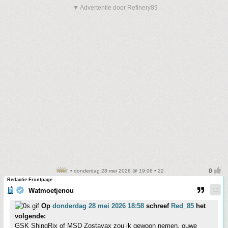
▼ Advertentie door Refinery89
• donderdag 28 mei 2026 @ 19:06 • 22
Redactie Frontpage
Watmoetjenou
Op
donderdag 28 mei 2026 18:58
schreef
Red_85
het
volgende:
GSK ShingRix of MSD Zostavax zou ik gewoon nemen, ouwe