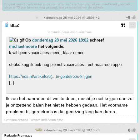
Er gaat niets boven lekker in de zon zitten in de achtertuin met een heel koud glas bier ,
als je al 75 jaar bent en nog gezond, laat ze maar lachen de sukkels
• donderdag 28 mei 2026 @ 18:06 • 2
BlaZ
Torpitudo peius est quam mors.
Op
donderdag 28 mei 2026 18:02
schreef
michaelmoore
het volgende:
k wil geen vaccinaties meer , klaar ermee
straks krijg ik ook nog piemel vaccinaties , eet maar een appel
https://nos.nl/artikel/26(...)n-gordelroos-krijgen
[..]
Ik zou het aanraden dit wel te doen, mocht je ooit krijgen dan zul
je ontzettend balen het niet te hebben gedaan. Het voorname
probleem bij gordelroos is dat genezing lang kan duren.
Ceterum censeo Turciam delendam esse.
• donderdag 28 mei 2026 @ 18:10 • 3
Redactie Frontpage