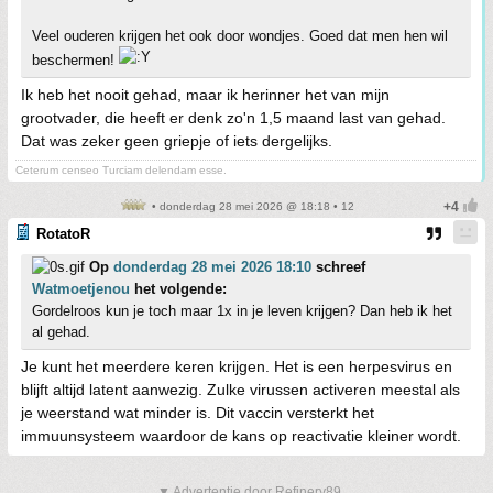
Veel ouderen krijgen het ook door wondjes. Goed dat men hen wil
beschermen!
Ik heb het nooit gehad, maar ik herinner het van mijn
grootvader, die heeft er denk zo'n 1,5 maand last van gehad.
Dat was zeker geen griepje of iets dergelijks.
Ceterum censeo Turciam delendam esse.
• donderdag 28 mei 2026 @ 18:18 • 12
RotatoR
Op
donderdag 28 mei 2026 18:10
schreef
Watmoetjenou
het volgende:
Gordelroos kun je toch maar 1x in je leven krijgen? Dan heb ik het
al gehad.
Je kunt het meerdere keren krijgen. Het is een herpesvirus en
blijft altijd latent aanwezig. Zulke virussen activeren meestal als
je weerstand wat minder is. Dit vaccin versterkt het
immuunsysteem waardoor de kans op reactivatie kleiner wordt.
▼ Advertentie door Refinery89