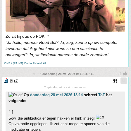
Zo zit hij dus op FOK! ?
"Ja hallo, meneer Rood Bol? Ja, zeg, kunt u op uw computer
invoeren dat ik geheel niet wens zo een vaccinatie te
ontvangen? Ja, welbedankt namens de oude zemelaar!"
ONZ / [PAINT] Onzin Paints! #2
• donderdag 28 mei 2026 @ 18:16 • 11
BlaZ
Torpitudo peius est quam mors.
Op
donderdag 28 mei 2026 18:14
schreef
ToT
het
volgende:
[..]
Sow, die antibiotica er tegen hakken er flink in zeg!
Op vakantie opgelopen. Ik zat echt mega te spacen van die
medicatie er tegen.