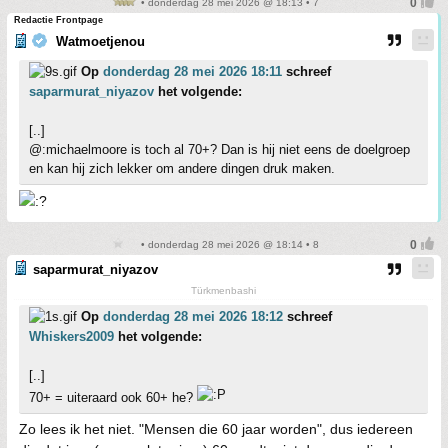
• donderdag 28 mei 2026 @ 18:13 • 7
Redactie Frontpage
Watmoetjenou
Op
donderdag 28 mei 2026 18:11
schreef
saparmurat_niyazov
het volgende:
[..]
@:michaelmoore is toch al 70+? Dan is hij niet eens de doelgroep
en kan hij zich lekker om andere dingen druk maken.
• donderdag 28 mei 2026 @ 18:14 • 8
saparmurat_niyazov
Türkmenbashi
Op
donderdag 28 mei 2026 18:12
schreef
Whiskers2009
het volgende:
[..]
70+ = uiteraard ook 60+ he?
Zo lees ik het niet. "Mensen die 60 jaar worden", dus iedereen