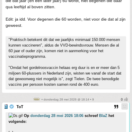
die dat jaar (en een later jaar) 60 wordt, niet degenen die daar
qua leeftijd al boven zitten.
Edit: ja idd. Voor degenen die 60 worden, niet voor die dat al zijn
geweest.
"Praktisch betekent dit dat we jaarlijks minimaal 150.000 mensen
kunnen vaccineren", aldus de VVD-bewindsvrouw. Mensen die al
60 jaar of ouder zijn, komen niet in aanmerking voor het
vaccinatieprogramma.
"Omdat het gordelroosvaccin helaas erg duur is en er meer dan 5
miljoen 60-plussers in Nederland zijn, wisten we vanaf de start dat
dat gewoonweg niet mogelijk is", zegt Tielen. De twee benodigde
vaccins per persoon kosten samen rond de 400 euro.
• donderdag 28 mei 2026 @ 18:14 • 9
ToT
Op
donderdag 28 mei 2026 18:06
schreef
BlaZ
het
volgende: