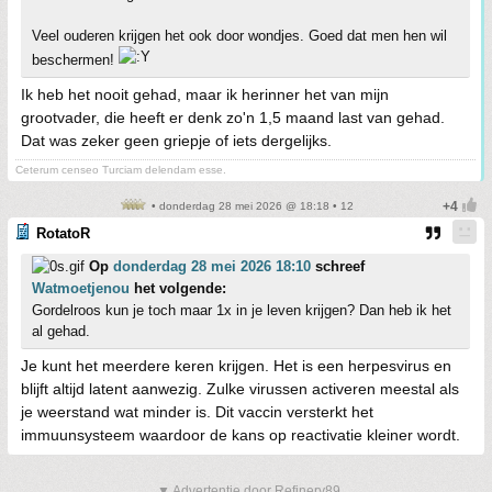
Veel ouderen krijgen het ook door wondjes. Goed dat men hen wil
beschermen!
Ik heb het nooit gehad, maar ik herinner het van mijn
grootvader, die heeft er denk zo'n 1,5 maand last van gehad.
Dat was zeker geen griepje of iets dergelijks.
Ceterum censeo Turciam delendam esse.
• donderdag 28 mei 2026 @ 18:18 • 12
RotatoR
Op
donderdag 28 mei 2026 18:10
schreef
Watmoetjenou
het volgende:
Gordelroos kun je toch maar 1x in je leven krijgen? Dan heb ik het
al gehad.
Je kunt het meerdere keren krijgen. Het is een herpesvirus en
blijft altijd latent aanwezig. Zulke virussen activeren meestal als
je weerstand wat minder is. Dit vaccin versterkt het
immuunsysteem waardoor de kans op reactivatie kleiner wordt.
▼ Advertentie door Refinery89