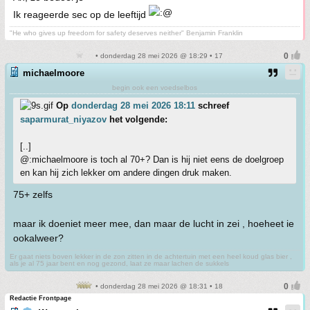
Ik reageerde sec op de leeftijd
"He who gives up freedom for safety deserves neither" Benjamin Franklin
• donderdag 28 mei 2026 @ 18:29 • 17
michaelmoore
begin ook een voedselbos
Op
donderdag 28 mei 2026 18:11
schreef
saparmurat_niyazov
het volgende:
[..]
@:michaelmoore is toch al 70+? Dan is hij niet eens de doelgroep
en kan hij zich lekker om andere dingen druk maken.
75+ zelfs
maar ik doeniet meer mee, dan maar de lucht in zei , hoeheet ie
ookalweer?
Er gaat niets boven lekker in de zon zitten in de achtertuin met een heel koud glas bier ,
als je al 75 jaar bent en nog gezond, laat ze maar lachen de sukkels
• donderdag 28 mei 2026 @ 18:31 • 18
Redactie Frontpage