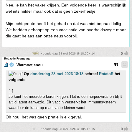
Nee, je kan het vaker krijgen. Een volgende keer is waarschijnlijk
wel iets milder maar ook dat is geen zekerheidje.
Mijn echtgenote heeft het gehad en dat was niet bepaald lollig.
We hadden gehoopt op een vaccinatie van overheidswege maar
die gaat helaas aan onze neus voorbij.
-
• donderdag 28 mei 2026 @ 18:20 • 14
Redactie Frontpage
Watmoetjenou
Op
donderdag 28 mei 2026 18:18
schreef
RotatoR
het
volgende:
[..]
Je kunt het meerdere keren krijgen. Het is een herpesvirus en blijft
altijd latent aanwezig. Dit vaccin versterkt het immuunsysteem
waardoor de kans op reactivatie kleiner wordt.
Oh nou, het was geen pretje in elk geval.
• donderdag 28 mei 2026 @ 18:21 • 15