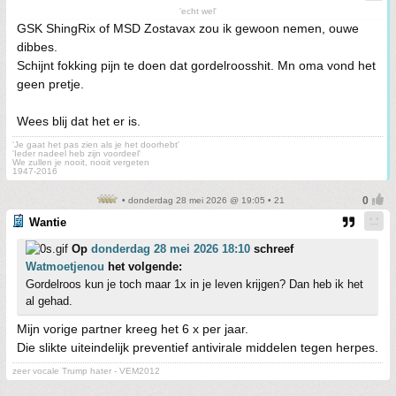
'echt wel'
GSK ShingRix of MSD Zostavax zou ik gewoon nemen, ouwe
dibbes.
Schijnt fokking pijn te doen dat gordelroosshit. Mn oma vond het
geen pretje.
Wees blij dat het er is.
'Je gaat het pas zien als je het doorhebt'
'Ieder nadeel heb zijn voordeel'
We zullen je nooit, nooit vergeten
1947-2016
• donderdag 28 mei 2026 @ 19:05 • 21
Wantie
Op
donderdag 28 mei 2026 18:10
schreef
Watmoetjenou
het volgende:
Gordelroos kun je toch maar 1x in je leven krijgen? Dan heb ik het
al gehad.
Mijn vorige partner kreeg het 6 x per jaar.
Die slikte uiteindelijk preventief antivirale middelen tegen herpes.
zeer vocale Trump hater - VEM2012