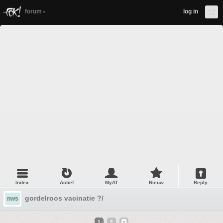
forum
log in
Index
Actief
MyAT
Nieuw
Reply
gordelroos vacinatie ?/
nws
1
2