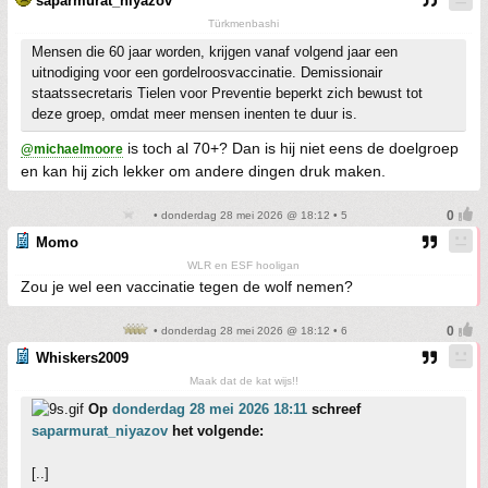
saparmurat_niyazov
Türkmenbashi
Mensen die 60 jaar worden, krijgen vanaf volgend jaar een
uitnodiging voor een gordelroosvaccinatie. Demissionair
staatssecretaris Tielen voor Preventie beperkt zich bewust tot
deze groep, omdat meer mensen inenten te duur is.
is toch al 70+? Dan is hij niet eens de doelgroep
@michaelmoore
en kan hij zich lekker om andere dingen druk maken.
• donderdag 28 mei 2026 @ 18:12 • 5
Momo
WLR en ESF hooligan
Zou je wel een vaccinatie tegen de wolf nemen?
• donderdag 28 mei 2026 @ 18:12 • 6
Whiskers2009
Maak dat de kat wijs!!
Op
donderdag 28 mei 2026 18:11
schreef
saparmurat_niyazov
het volgende:
[..]