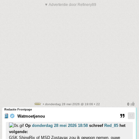
▼ Advertentie door Refinery89
• donderdag 28 mei 2026 @ 19:06 • 22
Redactie Frontpage
Watmoetjenou
Op
donderdag 28 mei 2026 18:58
schreef
Red_85
het
volgende:
GSK ShingRix of MSD Zostavax zou ik gewoon nemen, ouwe