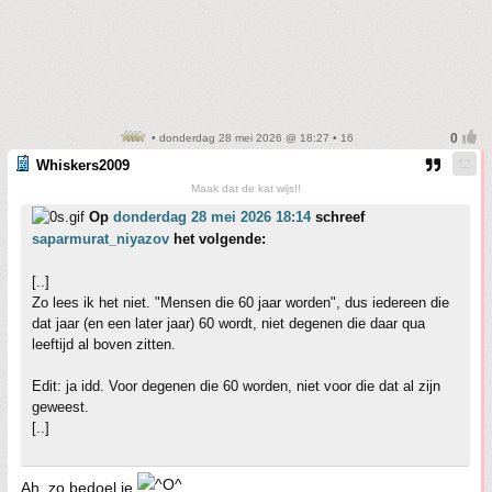
• donderdag 28 mei 2026 @ 18:27 • 16
Whiskers2009
Maak dat de kat wijs!!
Op
donderdag 28 mei 2026 18:14
schreef
saparmurat_niyazov
het volgende:
[..]
Zo lees ik het niet. "Mensen die 60 jaar worden", dus iedereen die
dat jaar (en een later jaar) 60 wordt, niet degenen die daar qua
leeftijd al boven zitten.
Edit: ja idd. Voor degenen die 60 worden, niet voor die dat al zijn
geweest.
[..]
Ah, zo bedoel je