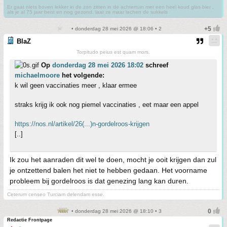
Er gaat niets boven lekker in de zon zitten in de achtertuin met een heel koud glas bier ,
als je al 75 jaar bent en nog gezond, laat ze maar lachen de sukkels
• donderdag 28 mei 2026 @ 18:06 • 2
BlaZ
Torpitudo peius est quam mors.
Op
donderdag 28 mei 2026 18:02
schreef
michaelmoore
het volgende:
k wil geen vaccinaties meer , klaar ermee
straks krijg ik ook nog piemel vaccinaties , eet maar een appel
https://nos.nl/artikel/26(...)n-gordelroos-krijgen
[..]
Ik zou het aanraden dit wel te doen, mocht je ooit krijgen dan zul
je ontzettend balen het niet te hebben gedaan. Het voorname
probleem bij gordelroos is dat genezing lang kan duren.
Ceterum censeo Turciam delendam esse.
• donderdag 28 mei 2026 @ 18:10 • 3
Redactie Frontpage