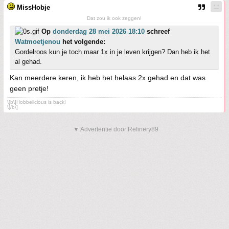
MissHobje
Dat zou ik ook zeggen!
Op
donderdag 28 mei 2026 18:10
schreef
Watmoetjenou
het volgende:
Gordelroos kun je toch maar 1x in je leven krijgen? Dan heb ik het
al gehad.
Kan meerdere keren, ik heb het helaas 2x gehad en dat was
geen pretje!
\[b\]Hobbelicious is back!
\[/b\]
▼ Advertentie door Refinery89