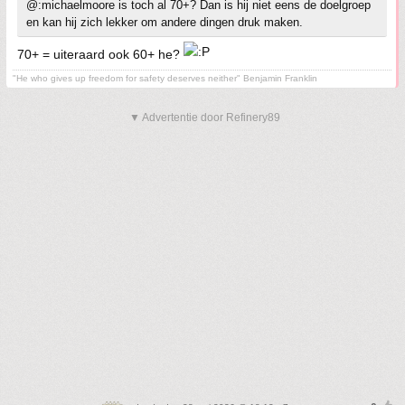
@:michaelmoore is toch al 70+? Dan is hij niet eens de doelgroep
en kan hij zich lekker om andere dingen druk maken.
70+ = uiteraard ook 60+ he?
"He who gives up freedom for safety deserves neither" Benjamin Franklin
▼ Advertentie door Refinery89