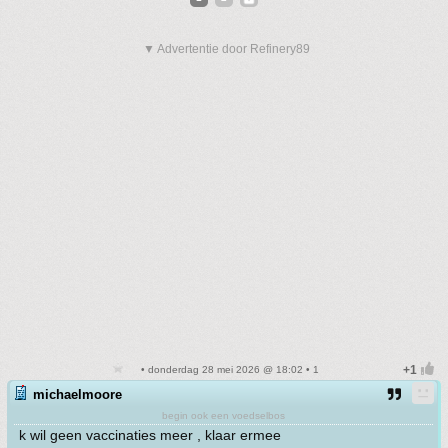
▼ Advertentie door Refinery89
• donderdag 28 mei 2026 @ 18:02 • 1
michaelmoore
begin ook een voedselbos
k wil geen vaccinaties meer , klaar ermee