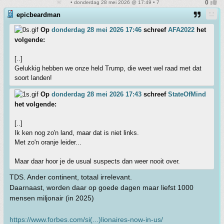
• donderdag 28 mei 2026 @ 17:49 • 7
epicbeardman
Op
donderdag 28 mei 2026 17:46
schreef
AFA2022
het
volgende:
[..]
Gelukkig hebben we onze held Trump, die weet wel raad met dat
soort landen!
Op
donderdag 28 mei 2026 17:43
schreef
StateOfMind
het volgende:
[..]
Ik ken nog zo'n land, maar dat is niet links.
Met zo'n oranje leider...
Maar daar hoor je de usual suspects dan weer nooit over.
TDS. Ander continent, totaal irrelevant.
Daarnaast, worden daar op goede dagen maar liefst 1000
mensen miljonair (in 2025)
https://www.forbes.com/si(...)lionaires-now-in-us/