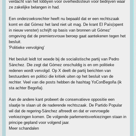
verdacht van het lobbyen voor overheidssteun voor bedrijven waar
ze zakelijke belangen in had.
Een onderzoeksrechter heeft nu bepaald dat er een rechtszaak
komt en dat Gómez het land niet uit mag. De krant El País(opent
in nieuw venster) schrijft op basis van bronnen uit Gómez'
omgeving dat de premiersvrouw beroep gaat aantekenen tegen het
besluit.
'Politieke vervolging'
Het besluit leidt tot woede bij de socialistische partij van Pedro
Sánchez. Die zegt dat Gómez onschuldig is en om politieke
redenen wordt vervolgd. Op X deelt de partij berichten van
bestuurders en politici die kritiek uiten op het besluit van de
rechter. Veel van die posts hebben de hashtag YoConBegoña (ik
sta achter Begoña).
Aan de andere kant probeert de conservatieve oppositie een
slaatje te slaan uit de naderende rechtszaak. De Partido Popular
wil dat de regering-Sánchez aftreedt en dat er vervroegde
verkiezingen komen. De volgende parlementsverkiezingen staan in
principe gepland voor volgend jaar.
Meer schandalen