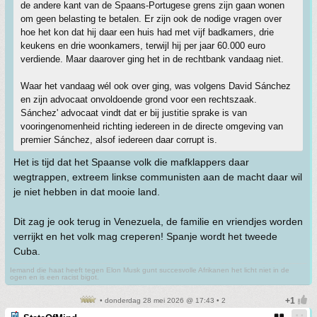
de andere kant van de Spaans-Portugese grens zijn gaan wonen
om geen belasting te betalen. Er zijn ook de nodige vragen over
hoe het kon dat hij daar een huis had met vijf badkamers, drie
keukens en drie woonkamers, terwijl hij per jaar 60.000 euro
verdiende. Maar daarover ging het in de rechtbank vandaag niet.
Waar het vandaag wél ook over ging, was volgens David Sánchez
en zijn advocaat onvoldoende grond voor een rechtszaak.
Sánchez' advocaat vindt dat er bij justitie sprake is van
vooringenomenheid richting iedereen in de directe omgeving van
premier Sánchez, alsof iedereen daar corrupt is.
Het is tijd dat het Spaanse volk die mafklappers daar
wegtrappen, extreem linkse communisten aan de macht daar wil
je niet hebben in dat mooie land.
Dit zag je ook terug in Venezuela, de familie en vriendjes worden
verrijkt en het volk mag creperen! Spanje wordt het tweede
Cuba.
Iemand die haat heeft tegen Elon Musk gunt succesvolle Afrikanen het licht niet in de
ogen en is een racist bigot.
• donderdag 28 mei 2026 @ 17:43 • 2