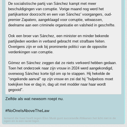
De socialistische partij van Sánchez kampt met meer
beschuldigingen van corruptie. Vorige maand nog werd het
partijkantoor doorzocht en een van Sánchez' voorgangers, oud-
premier Zapatero, aangeklaagd voor corruptie, witwassen,
deelname aan een criminele organisatie en valsheid in geschrifte.
Ook een broer van Sánchez, een minister en minder bekende
partijleden worden in verband gebracht met strafbare feiten.
Overigens zijn er ook bij prominente politici van de oppositie
verdenkingen van corruptie.
Gómez en Sánchez zeggen dat ze niets verkeerd hebben gedaan.
Toen het onderzoek naar zijn vrouw in 2024 werd aangekondigd,
overwoog Sánchez korte tijd om op te stappen. Hij hekelde de
"ongekende aanval" op zijn vrouw en zei dat hij "hulpeloos moet
toekijken hoe er dag in, dag uit met modder naar haar wordt
gegooid".
Zelfde als wat newsom roept nu.
#NoOneIsAboveTheLaw
Iemand die haat heeft tegen Elon Musk gunt succesvolle Afrikanen het licht niet in de
ogen en is een racist bigot.