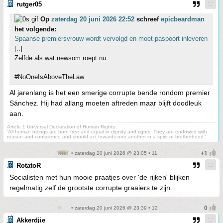
rutger05
Op
zaterdag 20 juni 2026 22:52
schreef
epicbeardman
het volgende:
Spaanse premiersvrouw wordt vervolgd en moet paspoort inleveren
[..]
Zelfde als wat newsom roept nu.
#NoOneIsAboveTheLaw
Al jarenlang is het een smerige corrupte bende rondom premier
Sánchez. Hij had allang moeten aftreden maar blijft doodleuk
aan.
Article 1 Universal Declaration of Human Rights
'All human beings are born free and equal in dignity and rights. They are endowed with
reason and conscience and should act towards one another in a spirit of brotherhood.'
• zaterdag 20 juni 2026 @ 23:05 • 11
RotatoR
Socialisten met hun mooie praatjes over 'de rijken' blijken
regelmatig zelf de grootste corrupte graaiers te zijn.
• zaterdag 20 juni 2026 @ 23:39 • 12
Akkerdjie