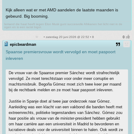
Kijk alleen wat er met AMD aandelen de laatste maanden is
gebeurd. Big booming.
Iemand die haat heeft tegen Elon Musk gunt succesvolle Afrikanen het licht niet in de
ogen en is een racist bigot.
• zaterdag 20 juni 2026 @ 22:52 • 8
epicbeardman
Spaanse premiersvrouw wordt vervolgd en moet paspoort
inleveren
De vrouw van de Spaanse premier Sánchez wordt strafrechtelijk
vervolgd. Ze moet terechtstaan voor onder meer corruptie en
machtsmisbruik. Begoña Gómez moet zich twee keer per maand
bij de rechtbank melden en ze moet haar paspoort inleveren.
Justitie in Spanje doet al twee jaar onderzoek naar Gómez.
Aanleiding was een klacht van een vakbond die banden heeft met
extreemrechts, politieke tegenstanders van Sánchez. Gómez zou
haar positie als vrouw van de minister-president hebben gebruikt
om haar carrière aan een universiteit in Madrid te bevorderen en
lucratieve deals voor de universiteit binnen te halen. Ook wordt ze