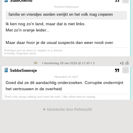
StateOfMind
Ancient Astronaut
familie en vriendjes worden verrijkt en het volk mag creperen
Ik ken nog zo'n land, maar dat is niet links.
Met zo'n oranje leider...
Maar daar hoor je de usual suspects dan weer nooit over.
Perhaps you've seen it, maybe in a dream.
A murky, forgotten land.
• donderdag 28 mei 2026 @ 17:45 • 3
SebbeSwensje
Heraclied of niet?
Goed dat ze dit aandachtig onderzoeken. Corruptie ondermijnt
het vertrouwen in de overheid.
That's the drugs talking and truth be told, I like what they're saying.
▼ Advertentie door Refinery89