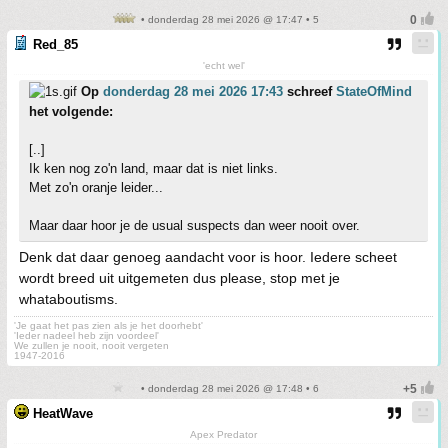
• donderdag 28 mei 2026 @ 17:47 • 5
Red_85
'echt wel'
Op
donderdag 28 mei 2026 17:43
schreef
StateOfMind
het volgende:
[..]
Ik ken nog zo'n land, maar dat is niet links.
Met zo'n oranje leider...
Maar daar hoor je de usual suspects dan weer nooit over.
Denk dat daar genoeg aandacht voor is hoor. Iedere scheet
wordt breed uit uitgemeten dus please, stop met je
whataboutisms.
'Je gaat het pas zien als je het doorhebt'
'Ieder nadeel heb zijn voordeel'
We zullen je nooit, nooit vergeten
1947-2016
• donderdag 28 mei 2026 @ 17:48 • 6
HeatWave
Apex Predator