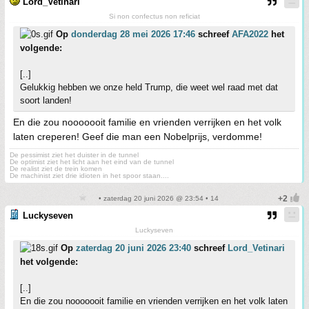
Lord_Vetinari
Si non confectus non reficiat
Op
donderdag 28 mei 2026 17:46
schreef
AFA2022
het
volgende:
[..]
Gelukkig hebben we onze held Trump, die weet wel raad met dat
soort landen!
En die zou nooooooit familie en vrienden verrijken en het volk
laten creperen! Geef die man een Nobelprijs, verdomme!
De pessimist ziet het duister in de tunnel
De optimist ziet het licht aan het eind van de tunnel
De realist ziet de trein komen
De machinist ziet drie idioten in het spoor staan....
• zaterdag 20 juni 2026 @ 23:54 • 14
Luckyseven
Luckyseven
Op
zaterdag 20 juni 2026 23:40
schreef
Lord_Vetinari
het volgende:
[..]
En die zou nooooooit familie en vrienden verrijken en het volk laten