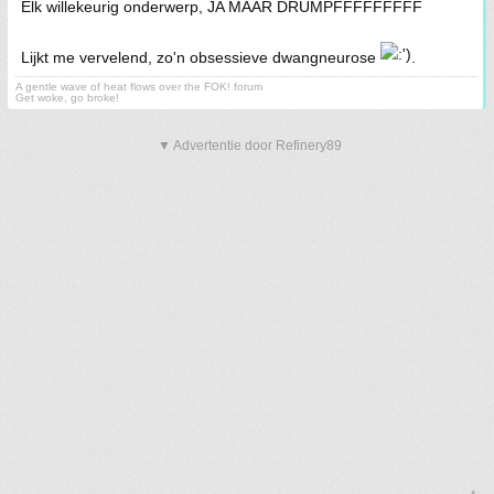
Elk willekeurig onderwerp, JA MAAR DRUMPFFFFFFFFF
Lijkt me vervelend, zo'n obsessieve dwangneurose
.
A gentle wave of heat flows over the FOK! forum
Get woke, go broke!
▼ Advertentie door Refinery89