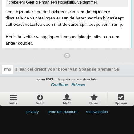
creperen! Geef die man een Nobelprijs, verdomme!
Toch bijzonder hoe de Fokkers die zeiken dat bij iedere
discussie de vluchtelingen er aan de haren worden bijgesleept,
zelf exact hetzelfde doen met de suikerspin coupe van Trump.
Het is hetzelfde vastgelopen langspeelplaatje, alleen op een
ander couplet.
3 jaar cel dreigt voor broer van Spaanse premier Sánchez, 
nws
steun FOK! en koop via een van deze links
Coolblue
Bitvavo
Index
Actief
MyAT
Nieuw
Opslaan
privacy
•
premium account
•
voorwaarden