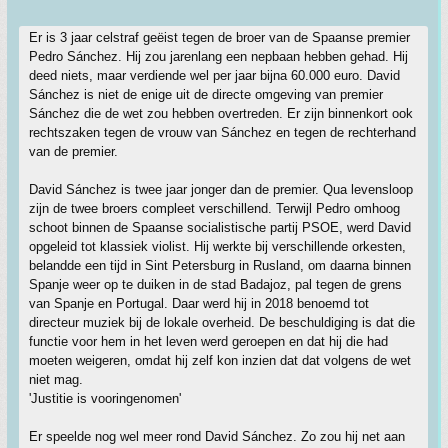
Er is 3 jaar celstraf geëist tegen de broer van de Spaanse premier
Pedro Sánchez. Hij zou jarenlang een nepbaan hebben gehad. Hij
deed niets, maar verdiende wel per jaar bijna 60.000 euro. David
Sánchez is niet de enige uit de directe omgeving van premier
Sánchez die de wet zou hebben overtreden. Er zijn binnenkort ook
rechtszaken tegen de vrouw van Sánchez en tegen de rechterhand
van de premier.
David Sánchez is twee jaar jonger dan de premier. Qua levensloop
zijn de twee broers compleet verschillend. Terwijl Pedro omhoog
schoot binnen de Spaanse socialistische partij PSOE, werd David
opgeleid tot klassiek violist. Hij werkte bij verschillende orkesten,
belandde een tijd in Sint Petersburg in Rusland, om daarna binnen
Spanje weer op te duiken in de stad Badajoz, pal tegen de grens
van Spanje en Portugal. Daar werd hij in 2018 benoemd tot
directeur muziek bij de lokale overheid. De beschuldiging is dat die
functie voor hem in het leven werd geroepen en dat hij die had
moeten weigeren, omdat hij zelf kon inzien dat dat volgens de wet
niet mag.
'Justitie is vooringenomen'
Er speelde nog wel meer rond David Sánchez. Zo zou hij net aan