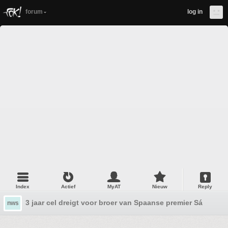
forum
log in
Index
Actief
MyAT
Nieuw
Reply
3 jaar cel dreigt voor broer van Spaanse premier Sánchez, 
nws