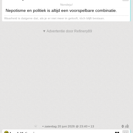
Nondeju!
Nepotisme en politiek is altijd een voorspelbare combinatie.
Waarheid is datgene dat, als je er niet meer in gelooft, tòch blijft bestaan.
▼ Advertentie door Refinery89
• zaterdag 20 juni 2026 @ 23:40 • 13