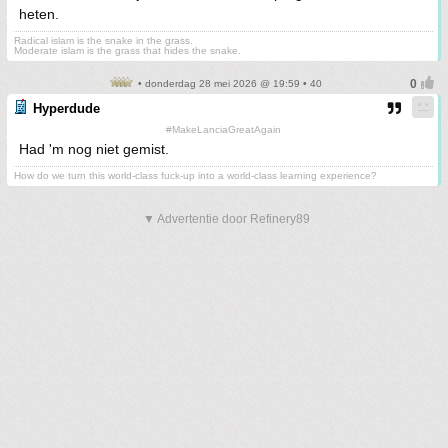
heten.
Radical islam is the snake in the grass.
Moderate islam is the grass that hides the snake.
• donderdag 28 mei 2026 @ 19:59 • 40
Hyperdude
#MakeLanciaGreatAgain
Had 'm nog niet gemist.
How do we turn this world-class fuck-up into a world-class learning experience?
▼ Advertentie door Refinery89