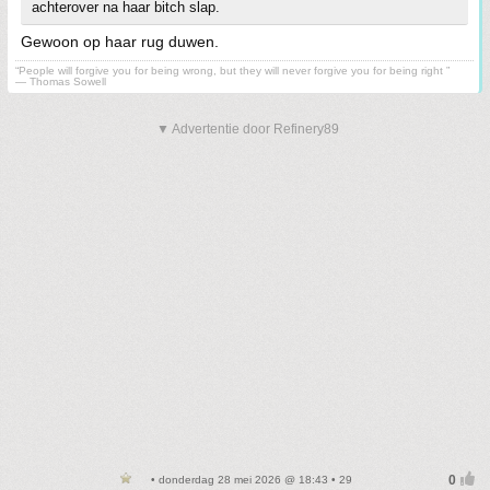
achterover na haar bitch slap.
Gewoon op haar rug duwen.
“People will forgive you for being wrong, but they will never forgive you for being right ”
― Thomas Sowell
▼ Advertentie door Refinery89
• donderdag 28 mei 2026 @ 18:43 • 29