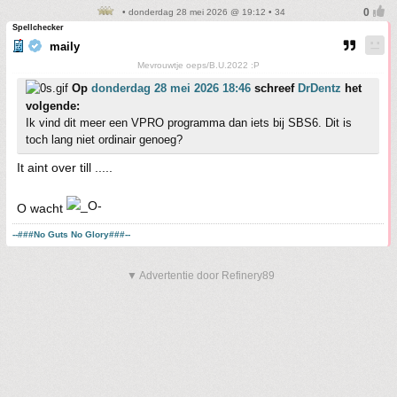
• donderdag 28 mei 2026 @ 19:12 • 34
Spellchecker
maily
Mevrouwtje oeps/B.U.2022 :P
Op
donderdag 28 mei 2026 18:46
schreef
DrDentz
het
volgende:
Ik vind dit meer een VPRO programma dan iets bij SBS6. Dit is
toch lang niet ordinair genoeg?
It aint over till .....
O wacht
--###No Guts No Glory###--
▼ Advertentie door Refinery89