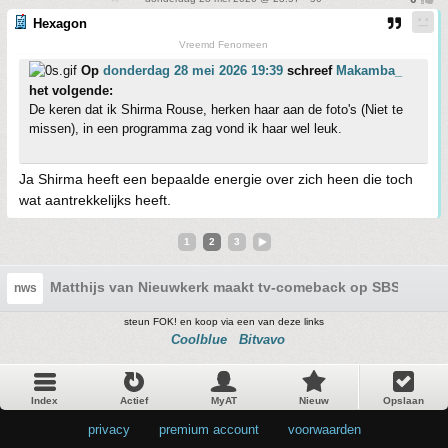
Hexagon
Vreemd Fenomeen
Op
donderdag 28 mei 2026 19:39
schreef
Makamba_
het volgende:
De keren dat ik Shirma Rouse, herken haar aan de foto's (Niet te
missen), in een programma zag vond ik haar wel leuk.
Ja Shirma heeft een bepaalde energie over zich heen die toch
wat aantrekkelijks heeft.
1
2
3
Matthijs van Nieuwkerk maakt tv-comeback op SBS 6
nws
steun FOK! en koop via een van deze links
Coolblue
Bitvavo
Index
Actief
MyAT
Nieuw
Opslaan
privacy
•
premium account
•
voorwaarden