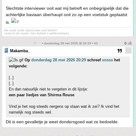
Slechtste interviewer ooit wat mij betreft en onbegrijpelijk dat die
achterlijke baviaan überhaupt ooit zo op een voetstuk geplaatst
is.
De oude oude layout was veel beter!!
vosss is de naam, met dubbel s welteverstaan.
• donderdag 28 mei 2026 @ 20:33 • 43
Makamba_
Op
donderdag 28 mei 2026 20:29
schreef
vosss
het
volgende:
[..]
[..]
En dan natuurlijk niet te vergeten in dit lijstje:
een paar liedjes van Shirma Rouse
Vind je het nog steeds nergens op slaan wat ik zei? Ik vind het
namelijk nog steeds wel.
Dit is een gevalletje je weet dondersgoed wat ze bedoelde.