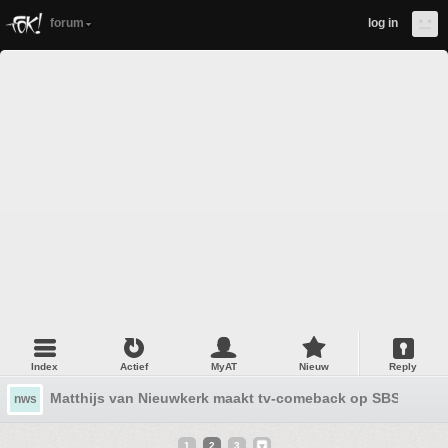
forum
log in
Index
Actief
MyAT
Nieuw
Reply
Matthijs van Nieuwkerk maakt tv-comeback op SBS 6
nws
1
2
3