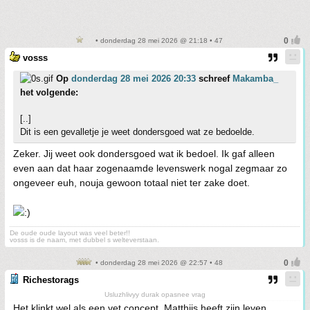
• donderdag 28 mei 2026 @ 21:18 • 47
vosss
Op
donderdag 28 mei 2026 20:33
schreef
Makamba_
het volgende:
[..]
Dit is een gevalletje je weet dondersgoed wat ze bedoelde.
Zeker. Jij weet ook dondersgoed wat ik bedoel. Ik gaf alleen
even aan dat haar zogenaamde levenswerk nogal zegmaar zo
ongeveer euh, nouja gewoon totaal niet ter zake doet.
De oude oude layout was veel beter!!
vosss is de naam, met dubbel s welteverstaan.
• donderdag 28 mei 2026 @ 22:57 • 48
Richestorags
Usluzhlivyy durak opasnee vrag
Het klinkt wel als een vet concept. Matthijs heeft zijn leven