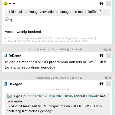
mitt
Ik kijk, luister, vraag, verwonder en draag af en toe de koffers.”
Verder weinig boeiend.
[b\]Op dinsdag 9 september 2003 13:57 schreef Dr.Daggla het volgende:\[/b\]
[13:57:43] <@Daggla> ik weet ei'k ook niet wie corleone is.. Uit ER ofzo?
• donderdag 28 mei 2026 @ 18:46 • 30
DrDentz
Ik vind dit meer een VPRO programma dan iets bij SBS6. Dit is
toch lang niet ordinair genoeg?
• donderdag 28 mei 2026 @ 18:48 • 31
Hexagon
Vreemd Fenomeen
Op
donderdag 28 mei 2026 18:46
schreef
DrDentz
het
volgende:
Ik vind dit meer een VPRO programma dan iets bij SBS6. Dit is
toch lang niet ordinair genoeg?