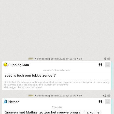
• donderdag 28 mei 2026 @ 19:46 • 38
FlippingCoin
Weer zo'n kut millennial.
sbs6 is toch een tokkie zender?
I think that it’s extraordinarily important that we in computer science keep fun in computing
For all who deny the struggle, the triumphant overcome
Met zwijgen kruist men de duivel
• donderdag 28 mei 2026 @ 19:55 • 39
Hathor
Effe niet
Snuiven met Mathijs, zo zou het nieuwe programma kunnen