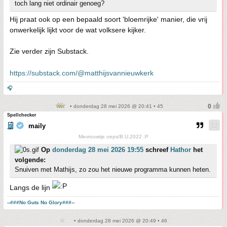
toch lang niet ordinair genoeg?
Hij praat ook op een bepaald soort 'bloemrijke' manier, die vrij
onwerkelijk lijkt voor de wat volksere kijker.
Zie verder zijn Substack.
https://substack.com/@matthijsvannieuwkerk
🎧
• donderdag 28 mei 2026 @ 20:41 • 45
Spellchecker
maily
Mevrouwtje oeps/B.U.2022 :P
Op
donderdag 28 mei 2026 19:55
schreef
Hathor
het
volgende:
Snuiven met Mathijs, zo zou het nieuwe programma kunnen heten.
Langs de lijn
--###No Guts No Glory###--
• donderdag 28 mei 2026 @ 20:49 • 46