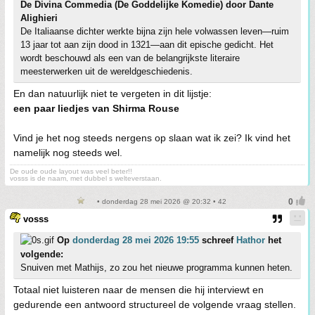
De Divina Commedia (De Goddelijke Komedie) door Dante
Alighieri
De Italiaanse dichter werkte bijna zijn hele volwassen leven—ruim
13 jaar tot aan zijn dood in 1321—aan dit epische gedicht. Het
wordt beschouwd als een van de belangrijkste literaire
meesterwerken uit de wereldgeschiedenis.
En dan natuurlijk niet te vergeten in dit lijstje:
een paar liedjes van Shirma Rouse
Vind je het nog steeds nergens op slaan wat ik zei? Ik vind het
namelijk nog steeds wel.
De oude oude layout was veel beter!!
vosss is de naam, met dubbel s welteverstaan.
• donderdag 28 mei 2026 @ 20:32 • 42
vosss
Op
donderdag 28 mei 2026 19:55
schreef
Hathor
het
volgende:
Snuiven met Mathijs, zo zou het nieuwe programma kunnen heten.
Totaal niet luisteren naar de mensen die hij interviewt en
gedurende een antwoord structureel de volgende vraag stellen.