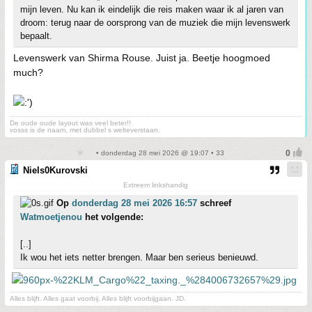
mijn leven. Nu kan ik eindelijk die reis maken waar ik al jaren van
droom: terug naar de oorsprong van de muziek die mijn levenswerk
bepaalt.
Levenswerk van Shirma Rouse. Juist ja. Beetje hoogmoed
much?
De oude oude layout was veel beter!!
vosss is de naam, met dubbel s welteverstaan.
• donderdag 28 mei 2026 @ 19:07 • 33
Niels0Kurovski
Extreem linkshandig
Op
donderdag 28 mei 2026 16:57
schreef
Watmoetjenou
het volgende:
[..]
Ik wou het iets netter brengen. Maar ben serieus benieuwd.
Alles blijft. Alles gaat voorbij. Alles blijft voorbijgaan. JD.