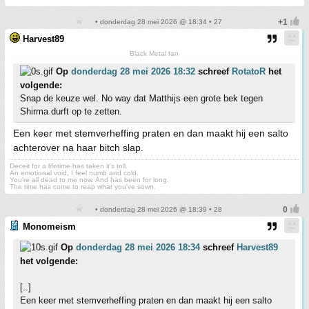
• donderdag 28 mei 2026 @ 18:34 • 27
Harvest89
Black Metal fan
Op
donderdag 28 mei 2026 18:32
schreef
RotatoR
het
volgende:
Snap de keuze wel. No way dat Matthijs een grote bek tegen
Shirma durft op te zetten.
Een keer met stemverheffing praten en dan maakt hij een salto
achterover na haar bitch slap.
Deceit for a lifetime has taken it's toll.
An emotional void, I feel numb and cold.
You're all dead to me now. And has been for long.
The time has come to reap what you've sown.
• donderdag 28 mei 2026 @ 18:39 • 28
Monomeism
Op
donderdag 28 mei 2026 18:34
schreef
Harvest89
het volgende:
[..]
Een keer met stemverheffing praten en dan maakt hij een salto