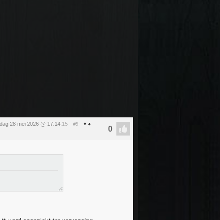
dag 28 mei 2026 @ 17:14
:15
#5