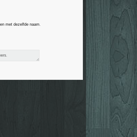
ken met dezelfde naam.
wers.