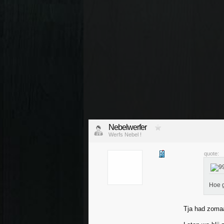
Nebelwerfer
Werfs Nebel !
quote:
Hoe g
Tja had zomaa