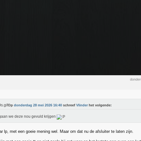
donder
Op
donderdag 28 mei 2026 16:40
schreef
Vlinder
het volgende:
aan we deze nou gevuld krijgen
r lp, met een goeie mening wel. Maar om dat nu de afsluiter te laten zijn.