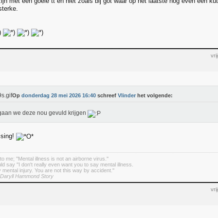
zijn met een goeie tt en niet zoals bij got waar op het laatste nog even een ku
sterke.
vr
Op
donderdag 28 mei 2026 16:40
schreef
Vlinder
het volgende:
aan we deze nou gevuld krijgen
ising!
o me; ''Mental illness is not an airborne virus.''
d say ''I don't really even want you to say mental illness.
 mental injury. You are not this way by accident.''
 Daryll Hammond Story
vr