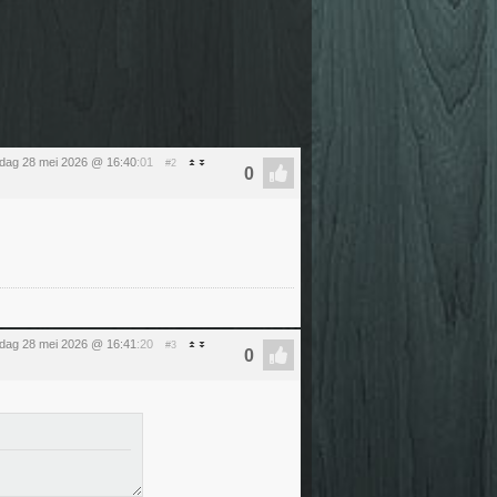
dag 28 mei 2026 @ 16:40
:01
#2
dag 28 mei 2026 @ 16:41
:20
#3