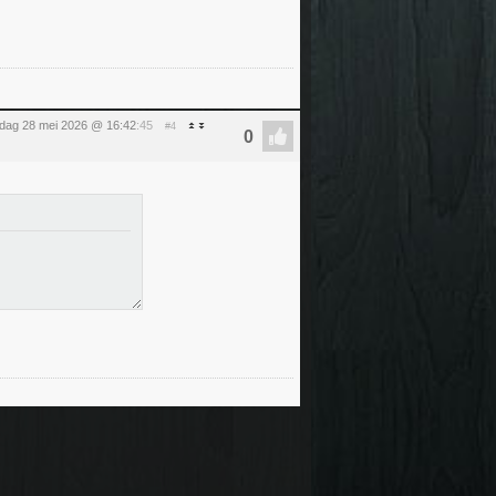
dag 28 mei 2026 @ 16:42
:45
#4