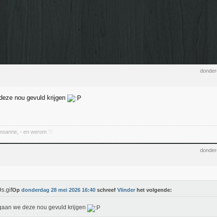
donder
deze nou gevuld krijgen
 moanne, - en werom ♡
donder
Op
donderdag 28 mei 2026 16:40
schreef
Vlinder
het volgende:
aan we deze nou gevuld krijgen