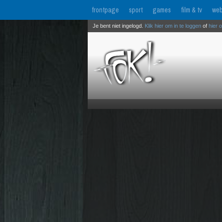
frontpage
sport
games
film & tv
web
Je bent niet ingelogd.
Klik hier om in te loggen
of
hier 