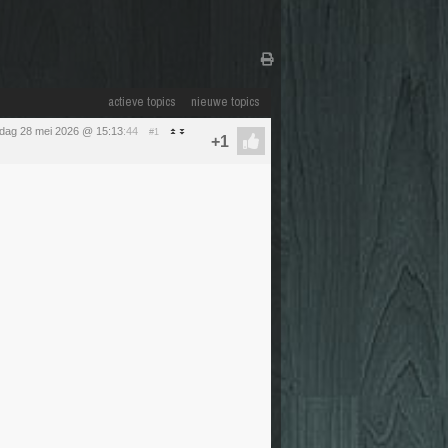
actieve topics
nieuwe topics
dag 28 mei 2026 @ 15:13
:44
#1