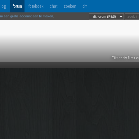
log
forum
fotoboek
chat
zoeken
dm
om een gratis account aan te maken
.
Flitsende films 