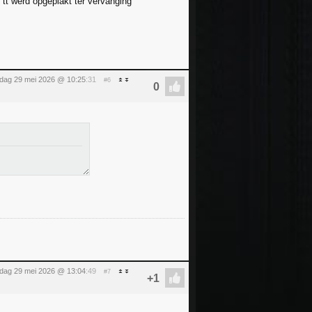
t tt werd opgeplakt ter vervanging
ijdag 29 mei 2026 @ 10:25
:31
#6
ijdag 29 mei 2026 @ 13:04
:49
#7