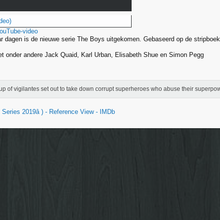
deo)
YouTube-video
r dagen is de nieuwe serie The Boys uitgekomen. Gebaseerd op de stripboe
t onder andere Jack Quaid, Karl Urban, Elisabeth Shue en Simon Pegg
up of vigilantes set out to take down corrupt superheroes who abuse their superpo
Series 2019â ) - Reference View - IMDb