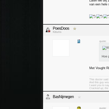
Laten we blij 
van een hele 
PoesDoos
Kittums
quote:
Hoe g
Met Vought R
This doctor said t
And this guy woul
I want you to say
Cracked up; the
BasNijmegen
quote: