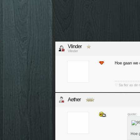
Vlinder
Vlinder
Hoe gaan we 
♡ Sa fier as de
Aether
quote:
Hoe g