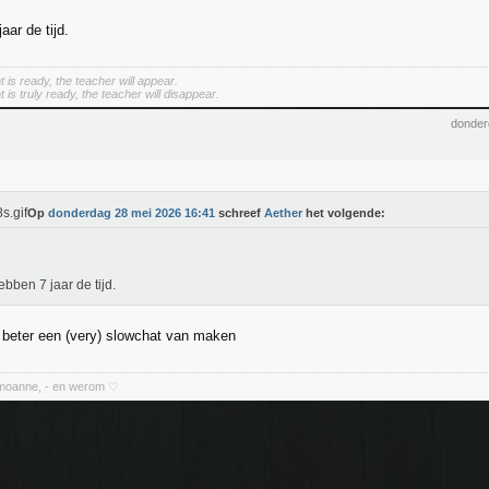
ar de tijd.
 is ready, the teacher will appear.
is truly ready, the teacher will disappear.
donder
Op
donderdag 28 mei 2026 16:41
schreef
Aether
het volgende:
bben 7 jaar de tijd.
beter een (very) slowchat van maken
 moanne, - en werom ♡