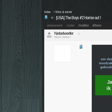
Index
»
films & series
[USA] The Boys #2 Homie out !
abonnement
Unibet
Coolblue
Bitvavo
Nebelwerfer
Werfs Nebel !
om dez
noodzake
gebruik
J
ik