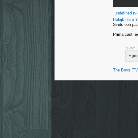
undefined (vi
Bekijk deze 
Sinds een paa
Prima cast me
quote:
A gro
The Boys (TV 