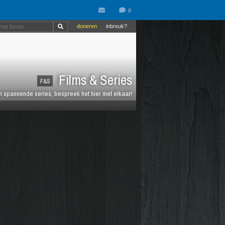
doneren
inbreuk?
Films & Series
F&S
en spannende series, bespreek het hier met elkaar!