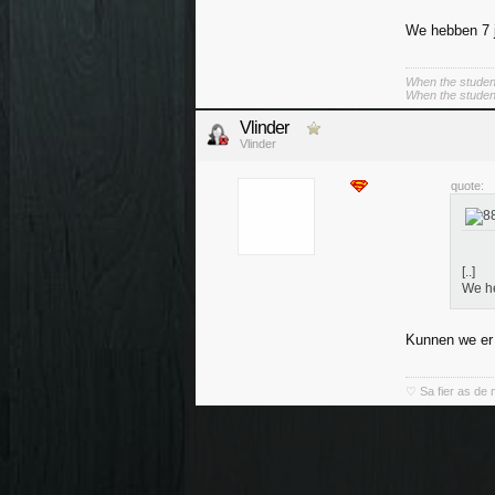
We hebben 7 ja
When the student
When the student 
Vlinder
Vlinder
quote:
[..]
We he
Kunnen we er 
♡ Sa fier as de