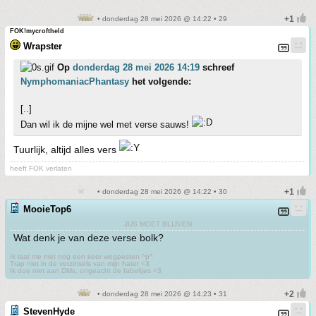
• donderdag 28 mei 2026 @ 14:22 • 29
FOK!mycroftheld
Wrapster
Op
donderdag 28 mei 2026 14:19
schreef
NymphomaniacPhantasy
het volgende:
[..]
Dan wil ik de mijne wel met verse sauws!
Tuurlijk, altijd alles vers
heeft FOK verlaten
• donderdag 28 mei 2026 @ 14:22 • 30
MooieTop6
JUS MOET BLIJVEN
Wat denk je van deze verse bolk?
Ik laat me niet nog een keer wegpesten ^p^
Trap niet in de verzinsels van mijn hater <3
Ik doe niet aan DMs, ongeacht de fabeltjes <3
• donderdag 28 mei 2026 @ 14:23 • 31
StevenHyde