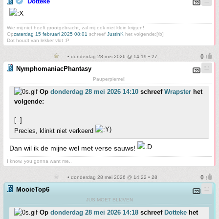
Dotteke
Wie mij niet heeft grootgebracht, zal mij ook niet klein krijgen!
Op
zaterdag 15 februari 2025 08:01
schreef
JustinK
het volgende:[/b]
Dot houdt van lekker vlot :P
• donderdag 28 mei 2026 @ 14:19 • 27
NymphomaniacPhantasy
Pauperpiemel!
Op
donderdag 28 mei 2026 14:10
schreef
Wrapster
het
volgende:
[..]
Precies, klinkt niet verkeerd
Dan wil ik de mijne wel met verse sauws!
I know, you gonna want me..
• donderdag 28 mei 2026 @ 14:22 • 28
MooieTop6
JUS MOET BLIJVEN
Op
donderdag 28 mei 2026 14:18
schreef
Dotteke
het