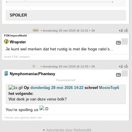
SPOILER
• donderdag 28 mei 2026 @ 14:31 • 38
FOK!mycroftheld
Wrapster
Je kunt wel merken dat het rustig is met die hoge ratio's...
heeft FOK verlaten
• donderdag 28 mei 2026 @ 14:35 • 39
NymphomaniacPhantasy
Pauperpiemel!
Op
donderdag 28 mei 2026 14:22
schreef
MooieTop6
het volgende:
Wat denk je van deze verse bolk?
You're spoiling us
I know, you gonna want me..
▼ Advertentie door Refinery89