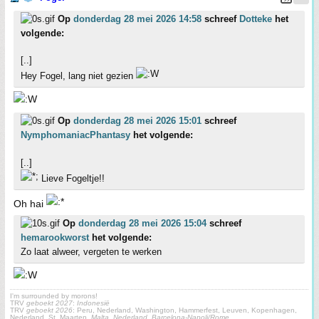
Op
donderdag 28 mei 2026 14:58
schreef
Dotteke
het
volgende:
[..]
Hey Fogel, lang niet gezien
Op
donderdag 28 mei 2026 15:01
schreef
NymphomaniacPhantasy
het volgende:
[..]
Lieve Fogeltje!!
Oh hai
Op
donderdag 28 mei 2026 15:04
schreef
hemarookworst
het volgende:
Zo laat alweer, vergeten te werken
I'm surrounded by morons!
TRV
geboekt 2027
:
Indonesië
TRV
geboekt 2026
: Peru, Nederland, Washington, Hammerfest, Leuven, Kopenhagen,
Nederland, St. Maarten,
Malta, Nederland, Barcelona-Napoli/Rome