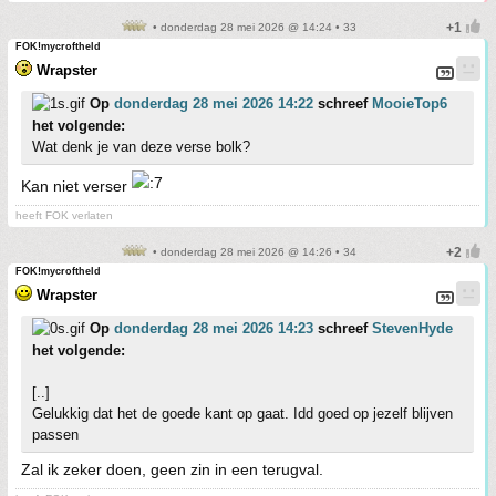
• donderdag 28 mei 2026 @ 14:24 • 33
FOK!mycroftheld
Wrapster
Op
donderdag 28 mei 2026 14:22
schreef
MooieTop6
het volgende:
Wat denk je van deze verse bolk?
Kan niet verser
heeft FOK verlaten
• donderdag 28 mei 2026 @ 14:26 • 34
FOK!mycroftheld
Wrapster
Op
donderdag 28 mei 2026 14:23
schreef
StevenHyde
het volgende:
[..]
Gelukkig dat het de goede kant op gaat. Idd goed op jezelf blijven
passen
Zal ik zeker doen, geen zin in een terugval.