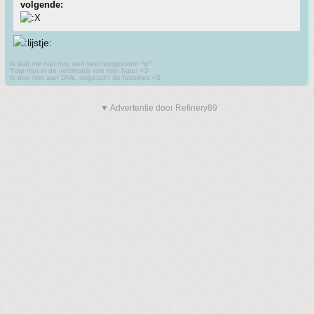
volgende:
Ik laat me niet nog een keer wegpesten ^p^
Trap niet in de verzinsels van mijn hater <3
Ik doe niet aan DMs, ongeacht de fabeltjes <3
▼ Advertentie door Refinery89