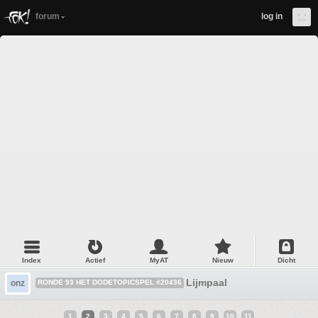
forum
log in
Index
Actief
MyAT
Nieuw
Dicht
Lijmpaal
onz
RONDE 93 HET DODETOPICSPEL #20436
1
2
3
4
5
6
7
8
9
10
11