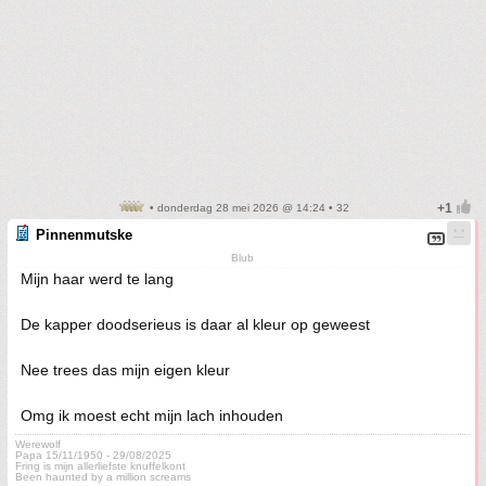
• donderdag 28 mei 2026 @ 14:24 • 32
Pinnenmutske
Blub
Mijn haar werd te lang
De kapper doodserieus is daar al kleur op geweest
Nee trees das mijn eigen kleur
Omg ik moest echt mijn lach inhouden
Werewolf
Papa 15/11/1950 - 29/08/2025
Fring is mijn allerliefste knuffelkont
Been haunted by a million screams