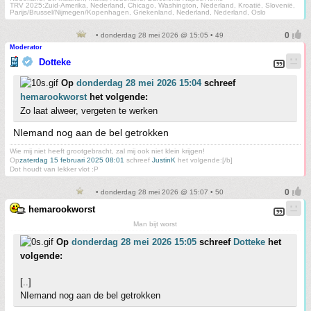
TRV 2025:Zuid-Amerika, Nederland, Chicago, Washington, Nederland, Kroatië, Slovenië,
Parijs/Brussel/Nijmegen/Kopenhagen, Griekenland, Nederland, Nederland, Oslo
• donderdag 28 mei 2026 @ 15:05 • 49
Moderator
Dotteke
Op
donderdag 28 mei 2026 15:04
schreef
hemarookworst
het volgende:
Zo laat alweer, vergeten te werken
NIemand nog aan de bel getrokken
Wie mij niet heeft grootgebracht, zal mij ook niet klein krijgen!
Op
zaterdag 15 februari 2025 08:01
schreef
JustinK
het volgende:[/b]
Dot houdt van lekker vlot :P
• donderdag 28 mei 2026 @ 15:07 • 50
hemarookworst
Man bijt worst
Op
donderdag 28 mei 2026 15:05
schreef
Dotteke
het
volgende:
[..]
NIemand nog aan de bel getrokken