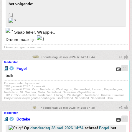
het volgende:
[..]
Slaap leker, Wrappie..
Droom maar fijn
I know, you gonna want me..
• donderdag 28 mei 2026 @ 14:54 • 44
Moderator
Fogel
bolk
I'm surrounded by morons!
TRV
geboekt 2027
:
Indonesië
TRV
geboekt 2026
: Peru, Nederland, Washington, Hammerfest, Leuven, Kopenhagen,
Nederland, St. Maarten,
Malta, Nederland, Barcelona-Napoli/Rome
TRV 2025:Zuid-Amerika, Nederland, Chicago, Washington, Nederland, Kroatië, Slovenië,
Parijs/Brussel/Nijmegen/Kopenhagen, Griekenland, Nederland, Nederland, Oslo
• donderdag 28 mei 2026 @ 14:58 • 45
Moderator
Dotteke
Op
donderdag 28 mei 2026 14:54
schreef
Fogel
het