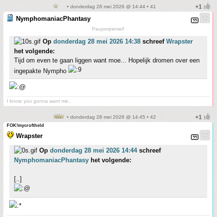
• donderdag 28 mei 2026 @ 14:44 • 41
NymphomaniacPhantasy
Pauperpiemel!
Op
donderdag 28 mei 2026 14:38
schreef
Wrapster
het volgende:
Tijd om even te gaan liggen want moe... Hopelijk dromen over een
ingepakte Nympho
I know, you gonna want me..
• donderdag 28 mei 2026 @ 14:45 • 42
FOK!mycroftheld
Wrapster
Op
donderdag 28 mei 2026 14:44
schreef
NymphomaniacPhantasy
het volgende:
[..]