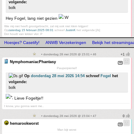
volgende:
bolk
Hey Fogel, lang niet gezien
Wie mij niet heeft grootgebracht, zal mij ook niet klein krijgen!
Op
zaterdag 15 februari 2025 08:01
schreef
JustinK
het volgende:[/b]
Dot houdt van lekker vlot :P
Hoesjes? Casetify!
ANWB Verzekeringen
Bekijk het streaming
• donderdag 28 mei 2026 @ 15:01 • 46
NymphomaniacPhantasy
Pauperpiemel!
Op
donderdag 28 mei 2026 14:54
schreef
Fogel
het
volgende:
bolk
Lieve Fogeltje!!
I know, you gonna want me..
• donderdag 28 mei 2026 @ 15:04 • 47
hemarookworst
Man bijt worst