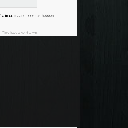
 1x in de maand obesitas hebben.
s. They have a world to win.