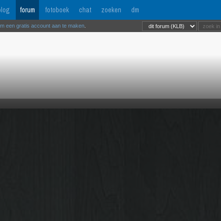
log
forum
fotoboek
chat
zoeken
dm
om een gratis account aan te maken
.