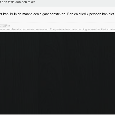
r een fattie dan een roker.
r kan 1x in de maand een sigaar aansteken. Een calorierijk persoon kan niet
🇺🇰🇵☭
asses tremble at a communist revolution. The proletarians have nothing to lose but their chain