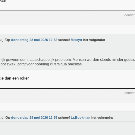
waar
donder
Op
donderdag 28 mei 2026 12:52
schreef
Mikeytt
het volgende:
lijk gewoon een maatschappelijk probleem. Mensen worden steeds minder gedisc
oor zwak. Zorgt voor booming cijfers qua obesitas...
tie dan een roker.
donder
Op
donderdag 28 mei 2026 12:55
schreef
Lt.Bookman
het volgende: