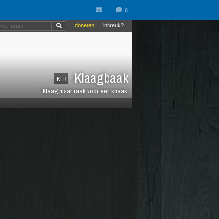
doneren
inbreuk?
Klaagbaak
KLB
Klaag maar raak voor een knaak.