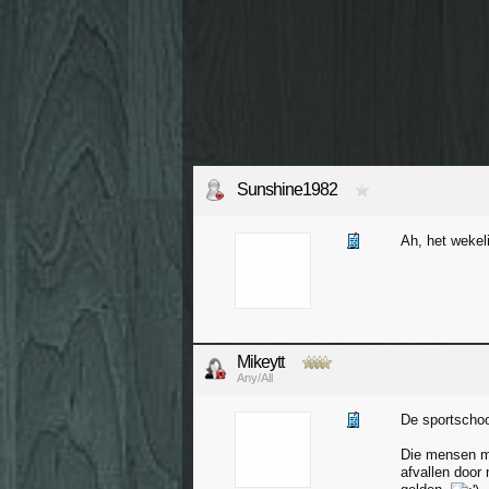
Sunshine1982
Ah, het wekel
Mikeytt
Any/All
De sportschoo
Die mensen mo
afvallen door