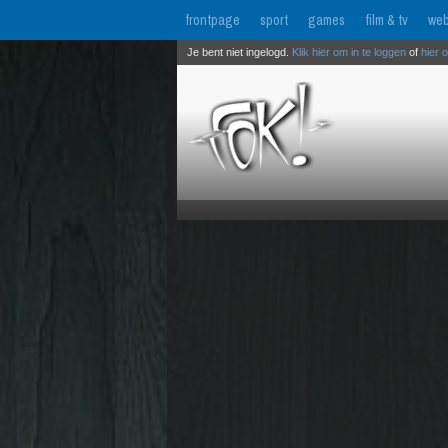
frontpage
sport
games
film & tv
web
Je bent niet ingelogd.
Klik hier om in te loggen
of
hier 