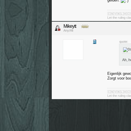
gelden.
🇨🇳🇻🇳🇱🇦🇨
Let the ruling cl
Mikeytt
Any/All
quote:
Ah, h
Eigenlijk gew
Zorgt voor boo
🇨🇳🇻🇳🇱🇦🇨
Let the ruling cl