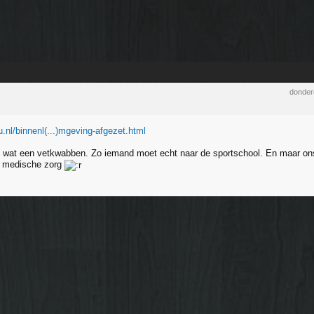
donder
.nl/binnenl(...)mgeving-afgezet.html
n wat een vetkwabben. Zo iemand moet echt naar de sportschool. En maar o
n medische zorg