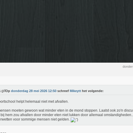
donder
Op
donderdag 28 mei 2026 12:50
schreef
Mikeytt
het volgende:
ortschool helpt helemaal niet met afvallen.
ensen moeten gewoon wat minder eten in de mond stoppen. Laatst ook zo'n disc
.. bij hem zou afvallen door minder eten niet lukken door allemaal omstandigheden..
rwetten voor sommige mensen niet gelden.