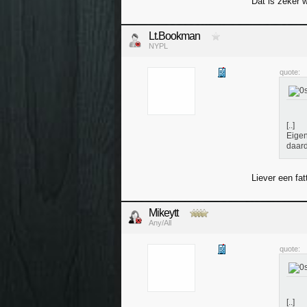
Dat is zeker 
Lt.Bookman
NYPL
quote:
[..]
Eigen
daard
Liever een fat
Mikeytt
Any/All
quote:
[..]