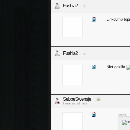
Fushia2
Linkdump top
Fushia2
Niet geklikt
SebbeSwensje
Heraclied of niet?
quote: