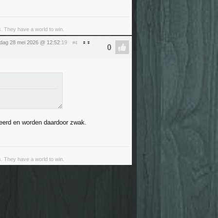
s. They have a world to win.
dag 28 mei 2026 @ 12:52
:19
#4
eerd en worden daardoor zwak.
s. They have a world to win.