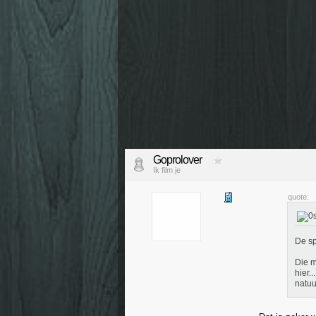
Goprolover
Ik film je
quote:
De sp
Die m
hier.
natuu