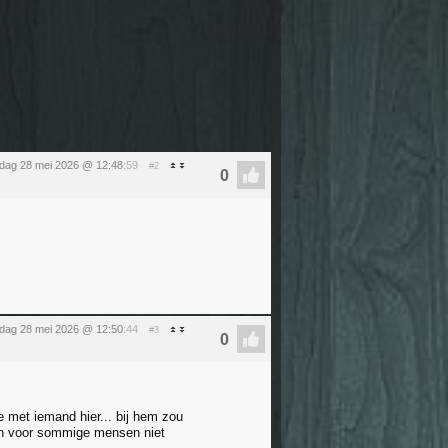
dag 28 mei 2026 @ 12:48
:59
#2
dag 28 mei 2026 @ 12:50
:44
#3
 met iemand hier... bij hem zou
ten voor sommige mensen niet