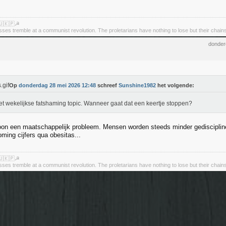
🇺🇰🇵☭
asses tremble at a communist revolution. The proletarians have nothing to lose but their chain
donder
Op
donderdag 28 mei 2026 12:48
schreef
Sunshine1982
het volgende:
et wekelijkse fatshaming topic. Wanneer gaat dat een keertje stoppen?
oon een maatschappelijk probleem. Mensen worden steeds minder gedisciplin
ming cijfers qua obesitas...
🇺🇰🇵☭
asses tremble at a communist revolution. The proletarians have nothing to lose but their chain