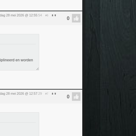
dag 28 mei 2026 @ 12:55
:54
#6
iplineerd en worden
dag 28 mei 2026 @ 12:57
:29
#7