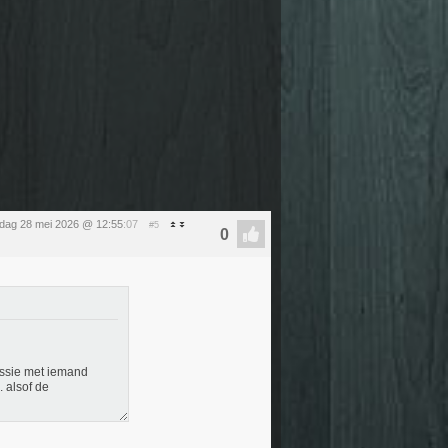
dag 28 mei 2026 @ 12:55
:07
#5
ussie met iemand
. alsof de