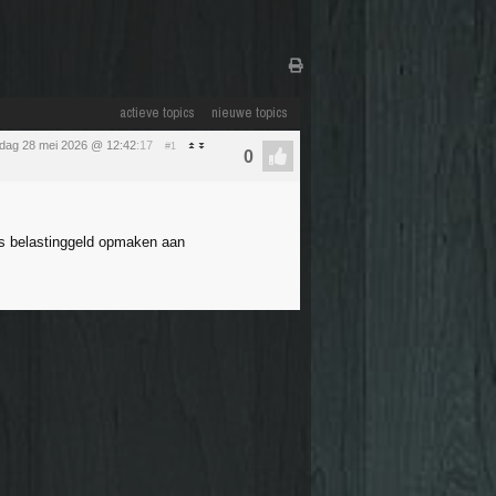
actieve topics
nieuwe topics
dag 28 mei 2026 @ 12:42
:17
#1
ns belastinggeld opmaken aan