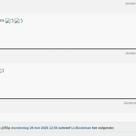
donder
ics
donder
donderd
Op
donderdag 28 mei 2026 12:55
schreef
Lt.Bookman
het volgende: