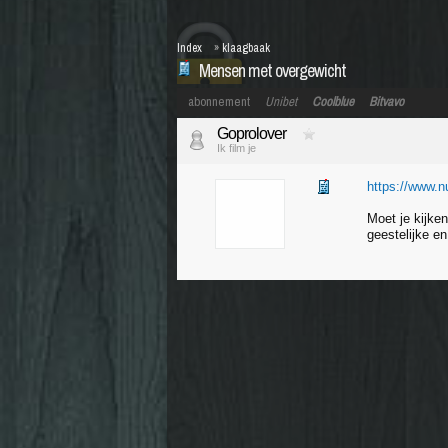
Index
»
klaagbaak
Mensen met overgewicht
abonnement
Unibet
Coolblue
Bitvavo
Goprolover
Ik film je
https://www.nu
Moet je kijke
geestelijke e