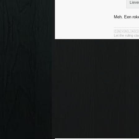
Lieve
Meh. Een roke
🇨🇳🇻🇳🇱🇦🇨
Let the ruling cl