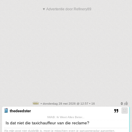
▼ Advertentie door Refinery89
• donderdag 28 mei 2026 @ 12:57 • 16
thedeedster
IWAB: Ik Weet Alles Beter...
Is dat niet die taxichauffeur van die reclame?
Als mijn post niet duidelijk is, moet je misschien even je sarcasmeradar aanzetten.