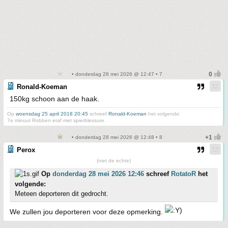
• donderdag 28 mei 2026 @ 12:47 • 7
Ronald-Koeman
150kg schoon aan de haak.
Op
woensdag 25 april 2018 20:45
schreef
Ronald-Koeman
het volgende:
7e minuut Robben eraf met spierblessure.
• donderdag 28 mei 2026 @ 12:48 • 8
Perox
(niet de echte)
Op
donderdag 28 mei 2026 12:46
schreef
RotatoR
het
volgende:
Meteen deporteren dit gedrocht.
We zullen jou deporteren voor deze opmerking.