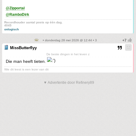
@Zipportal
@RamboDirk
Recordhouder aantal posts op één dag.
4045
onlogisch
• donderdag 28 mei 2026 @ 12:44 • 3
MissButterflyy
De beste dingen in het leven z
Die man heeft tieten.
Wie dit leest is een lezer van dit
▼ Advertentie door Refinery89