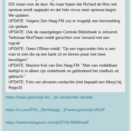
DSI staan voor de deur. Nu maar hopen dat Richard de Mos niet
opnieuw wordt opgepakt en dat hele circus weer opnieuw begint.
We updaten.
UPDATE: Volgens Den Haag FM zou er mogelijk een bommelding
zijn gedaan
UPDATE: Ook de naastgelegen Centrale Bibliotheek is ontruimd.
Twitteraar WurfTwain meldt geruchten over 'iemand met een
rugzak'
UPDATE: Owen O'Brien meldt: "Op een ingezonden foto is een
man te zien die op een bank zit en binnen praat met twee
beveiligers"
UPDATE: Maxime Kok van Den Haag FM: "Man van middelbare
leeftijd is in alleen zijn onderbroek en geblindeerd het stadhuis uit
gebracht."
UPDATE: Foto van afvoeren verdachte (niet bepaald een fitboy) bij
Regio15
https://www.geenstijl.nl/(...)m-verdachte-situatie
https://x.com/POL_DenHaag(...)Fwww.geenstijl.nl%2F
https://www.instagram.com/p/DY4LRbMInw9/