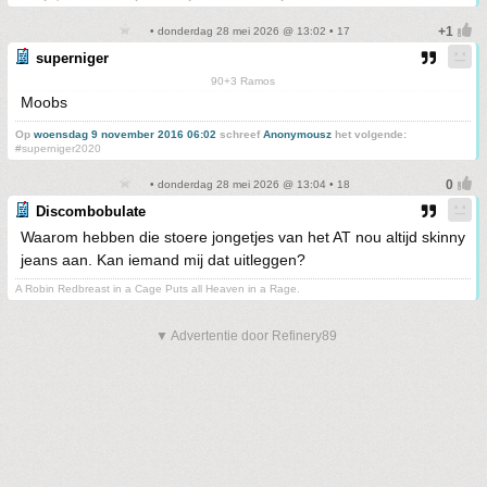
• donderdag 28 mei 2026 @ 13:02 • 17
superniger
90+3 Ramos
Moobs
Op
woensdag 9 november 2016 06:02
schreef
Anonymousz
het volgende:
#superniger2020
• donderdag 28 mei 2026 @ 13:04 • 18
Discombobulate
Waarom hebben die stoere jongetjes van het AT nou altijd skinny
jeans aan. Kan iemand mij dat uitleggen?
A Robin Redbreast in a Cage Puts all Heaven in a Rage.
▼ Advertentie door Refinery89