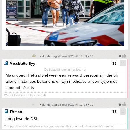
• donderdag 28 mei 2026 @ 12:53 • 14
MissButterflyy
De beste dingen in het leven z
Maar goed. Het zal wel weer een verward persoon zijn die bij
allerlei instanties bekend is en zijn medicatie al een tijdje niet
inneemt. Zoiets.
Wie dit leest is een lezer van dit
• donderdag 28 mei 2026 @ 12:55 • 15
TAmaru
Lang leve de DSI.
The problem with socialism is that you eventually run out of other people's money