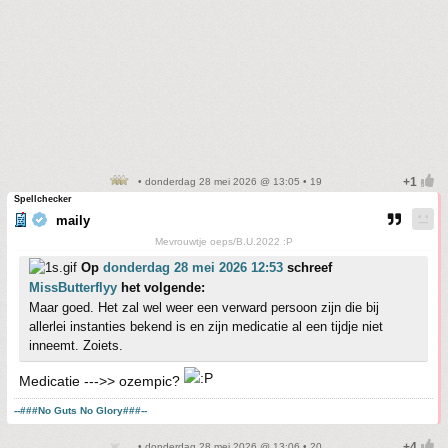
• donderdag 28 mei 2026 @ 13:05 • 19
Spellchecker
maily
Mevrouwtje oeps/B.U.2022 :P
Op
donderdag 28 mei 2026 12:53
schreef
MissButterflyy
het volgende:
Maar goed. Het zal wel weer een verward persoon zijn die bij
allerlei instanties bekend is en zijn medicatie al een tijdje niet
inneemt. Zoiets.
Medicatie --->> ozempic?
--###No Guts No Glory###--
• donderdag 28 mei 2026 @ 13:06 • 20