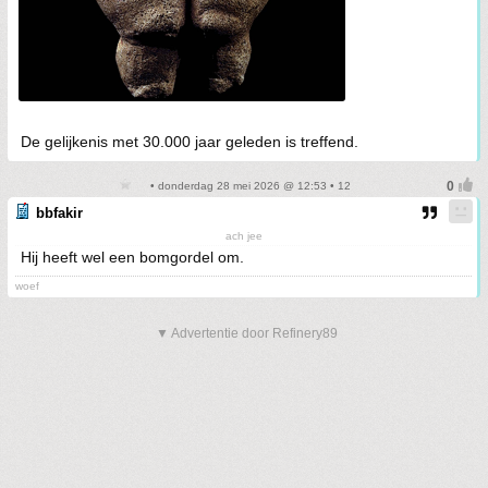
De gelijkenis met 30.000 jaar geleden is treffend.
• donderdag 28 mei 2026 @ 12:53 • 12
bbfakir
ach jee
Hij heeft wel een bomgordel om.
woef
▼ Advertentie door Refinery89