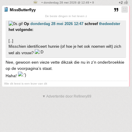
• donderdag 28 mei 2026 @ 12:49 • 9
MissButterflyy
De beste dingen in het leven z
Op
donderdag 28 mei 2026 12:47
schreef
thedeedster
het volgende:
[..]
Misschien identificeert hunnie (of hoe je het ook noemen wilt) zich
wel als vrouw?
Nee, gewoon een vieze vette dikzak die nu in z’n onderbroekkie
op de voorpagina’s staat.
Haha!
Wie dit leest is een lezer van dit
▼ Advertentie door Refinery89