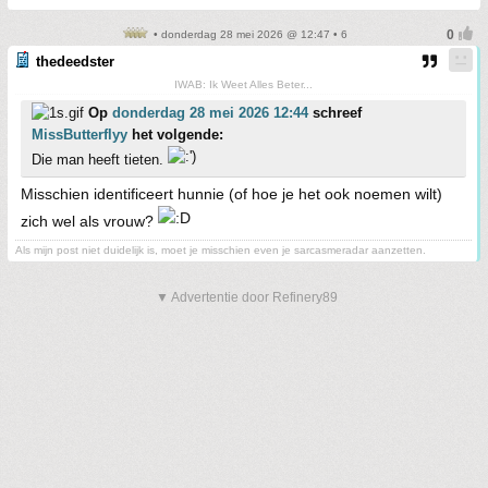
• donderdag 28 mei 2026 @ 12:47 • 6
thedeedster
IWAB: Ik Weet Alles Beter...
Op
donderdag 28 mei 2026 12:44
schreef
MissButterflyy
het volgende:
Die man heeft tieten.
Misschien identificeert hunnie (of hoe je het ook noemen wilt)
zich wel als vrouw?
Als mijn post niet duidelijk is, moet je misschien even je sarcasmeradar aanzetten.
▼ Advertentie door Refinery89