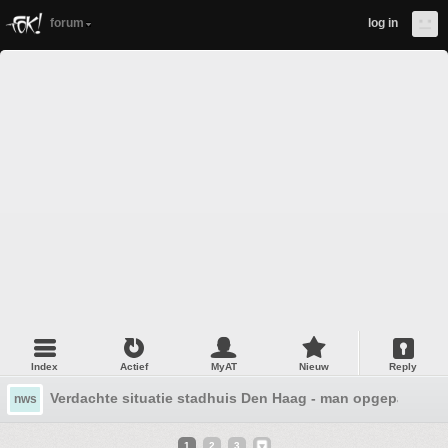
forum
log in
Index
Actief
MyAT
Nieuw
Reply
Verdachte situatie stadhuis Den Haag - man opgepakt
nws
1
2
3