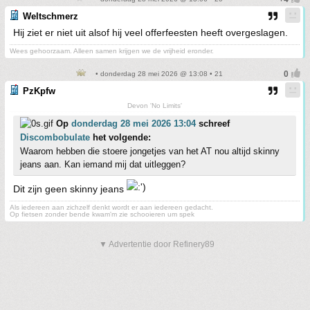
Weltschmerz
Hij ziet er niet uit alsof hij veel offerfeesten heeft overgeslagen.
Wees gehoorzaam. Alleen samen krijgen we de vrijheid eronder.
• donderdag 28 mei 2026 @ 13:08 • 21
PzKpfw
Devon 'No Limits'
Op
donderdag 28 mei 2026 13:04
schreef
Discombobulate
het volgende:
Waarom hebben die stoere jongetjes van het AT nou altijd skinny
jeans aan. Kan iemand mij dat uitleggen?
Dit zijn geen skinny jeans
Als iedereen aan zichzelf denkt wordt er aan iedereen gedacht.
Op fietsen zonder bende kwam'm zie schooieren um spek
▼ Advertentie door Refinery89