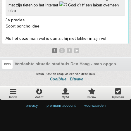
met zijn tieten op het Internet
Gooi d'r ff een laken overheen
ofzo.
Ja precies.
Soort poncho idee.
Als het deze man wel is dan zit hij niet lekker in zijn vel
1
2
3
Verdachte situatie stadhuis Den Haag - man opgepakt
nws
steun FOK! en koop via een van deze links
Coolblue
Bitvavo
Index
Actief
MyAT
Nieuw
Opslaan
privacy
•
premium account
•
voorwaarden