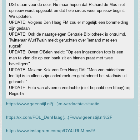
DSI staan voor de deur. Nu maar hopen dat Richard de Mos niet
opnieuw wordt opgepakt en dat hele circus weer opnieuw begint.
We updaten.
UPDATE: Volgens Den Haag FM zou er mogelijk een bommelding
zijn gedaan
UPDATE: Ook de naastgelegen Centrale Bibliotheek is ontruimd.
Twitteraar WurfTwain meldt geruchten over 'iemand met een
rugzak'
UPDATE: Owen O'Brien meldt: "Op een ingezonden foto is een
man te zien die op een bank zit en binnen praat met twee
beveiligers"
UPDATE: Maxime Kok van Den Haag FM: "Man van middelbare
leeftijd is in alleen zijn onderbroek en geblindeerd het stadhuis uit
gebracht."
UPDATE: Foto van afvoeren verdachte (niet bepaald een fitboy) bij
Regio15
https://www.geenstijl.nl/(...)m-verdachte-situatie
https://x.com/POL_DenHaag(...)Fwww.geenstijl.nl%2F
https://www.instagram.com/p/DY4LRbMInw9/