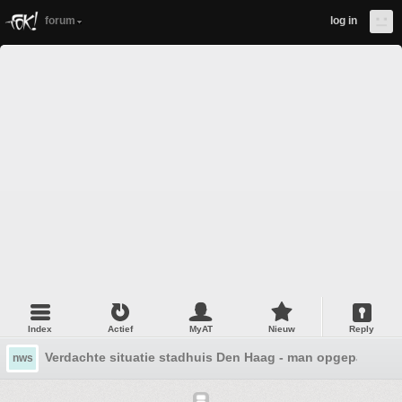
forum
log in
Index
Actief
MyAT
Nieuw
Reply
Verdachte situatie stadhuis Den Haag - man opgepakt
nws