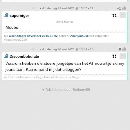
• donderdag 28 mei 2026 @ 13:02 • 17
superniger
90+3 Ramos
Moobs
Op
woensdag 9 november 2016 06:02
schreef
Anonymousz
het volgende:
#superniger2020
• donderdag 28 mei 2026 @ 13:04 • 18
Discombobulate
Waarom hebben die stoere jongetjes van het AT nou altijd skinny
jeans aan. Kan iemand mij dat uitleggen?
A Robin Redbreast in a Cage Puts all Heaven in a Rage.
▼ Advertentie door Refinery89