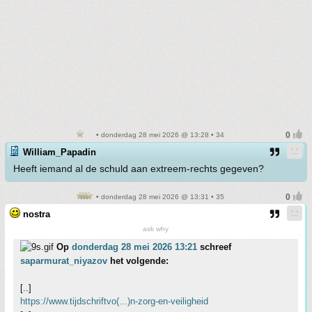
• donderdag 28 mei 2026 @ 13:28 • 34
William_Papadin
Heeft iemand al de schuld aan extreem-rechts gegeven?
• donderdag 28 mei 2026 @ 13:31 • 35
nostra
ask why
Op
donderdag 28 mei 2026 13:21
schreef
saparmurat_niyazov
het volgende:
[..]
https://www.tijdschriftvo(...)n-zorg-en-veiligheid