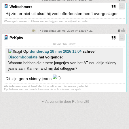
Weltschmerz
Hij ziet er niet uit alsof hij veel offerfeesten heeft overgeslagen.
Wees gehoorzaam. Alleen samen krijgen we de vrijheid eronder.
• donderdag 28 mei 2026 @ 13:08 • 21
PzKpfw
Devon 'No Limits'
Op
donderdag 28 mei 2026 13:04
schreef
Discombobulate
het volgende:
Waarom hebben die stoere jongetjes van het AT nou altijd skinny
jeans aan. Kan iemand mij dat uitleggen?
Dit zijn geen skinny jeans
Als iedereen aan zichzelf denkt wordt er aan iedereen gedacht.
Op fietsen zonder bende kwam'm zie schooieren um spek
▼ Advertentie door Refinery89