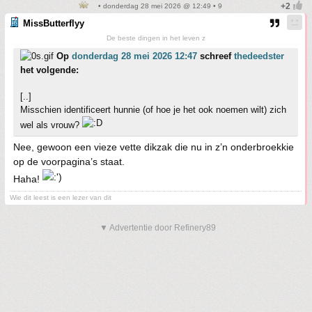
• donderdag 28 mei 2026 @ 12:49 • 9
MissButterflyy
De beste dingen in het leven z
Op
donderdag 28 mei 2026 12:47
schreef
thedeedster
het volgende:
[..]
Misschien identificeert hunnie (of hoe je het ook noemen wilt) zich
wel als vrouw?
Nee, gewoon een vieze vette dikzak die nu in z’n onderbroekkie
op de voorpagina’s staat.
Haha!
Wie dit leest is een lezer van dit
▼ Advertentie door Refinery89