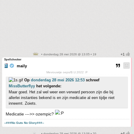
• donderdag 28 mei 2026 @ 13:05 • 19
Spellchecker
maily
Mevrouwtje oeps/B.U.2022 :P
Op
donderdag 28 mei 2026 12:53
schreef
MissButterflyy
het volgende:
Maar goed. Het zal wel weer een verward persoon zijn die bij
allerlei instanties bekend is en zijn medicatie al een tijdje niet
inneemt. Zoiets.
Medicatie --->> ozempic?
--###No Guts No Glory###--
• donderdag 28 mei 2026 @ 13:06 • 20