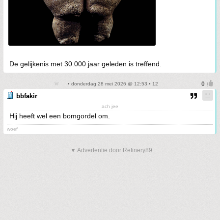
De gelijkenis met 30.000 jaar geleden is treffend.
• donderdag 28 mei 2026 @ 12:53 • 12
bbfakir
ach jee
Hij heeft wel een bomgordel om.
woef
▼ Advertentie door Refinery89