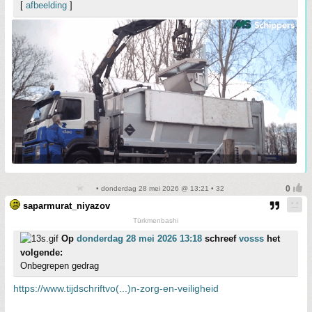
[
afbeelding
]
• donderdag 28 mei 2026 @ 13:21 • 32
saparmurat_niyazov
Türkmenbashi
Op
donderdag 28 mei 2026 13:18
schreef
vosss
het
volgende:
Onbegrepen gedrag
https://www.tijdschriftvo(...)n-zorg-en-veiligheid