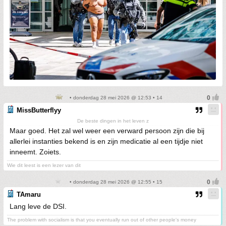
• donderdag 28 mei 2026 @ 12:53 • 14
MissButterflyy
De beste dingen in het leven z
Maar goed. Het zal wel weer een verward persoon zijn die bij
allerlei instanties bekend is en zijn medicatie al een tijdje niet
inneemt. Zoiets.
Wie dit leest is een lezer van dit
• donderdag 28 mei 2026 @ 12:55 • 15
TAmaru
Lang leve de DSI.
The problem with socialism is that you eventually run out of other people's money