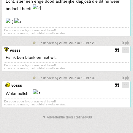
Echt, sterf een enge dood achterlijke klapjosti die dit nu weer
bedacht heeft
De oude oude layout was veel beter!!
vosss is de naam, met dubbel s welteverstaan.
• donderdag 28 mei 2026 @ 13:19 • 29
vosss
Ps: ik ben blank en niet wit.
De oude oude layout was veel beter!!
vosss is de naam, met dubbel s welteverstaan.
• donderdag 28 mei 2026 @ 13:19 • 30
vosss
Woke bullshit.
De oude oude layout was veel beter!!
vosss is de naam, met dubbel s welteverstaan.
▼ Advertentie door Refinery89