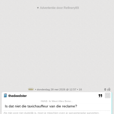
▼ Advertentie door Refinery89
• donderdag 28 mei 2026 @ 12:57 • 16
thedeedster
IWAB: Ik Weet Alles Beter...
Is dat niet die taxichauffeur van die reclame?
Als mijn post niet duidelijk is, moet je misschien even je sarcasmeradar aanzetten.