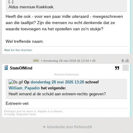
[..]
Aldus mevrouw Koekkoek.
Heeft die ook - voor een paar mille uiteraard - meegeschreven
aan die taallijst? Zijn die mensen nu echt denkende dat ze
waarde toevoegen na het opstellen van zo'n stukje?
Wel treffende naam.
Wait for the ricochet.
• donderdag 28 mei 2026 @ 13:34 • 36
StateOfMind
Ancient Astronaut
Op
donderdag 28 mei 2026 13:28
schreef
William_Papadin
het volgende:
Heeft iemand al de schuld aan extreem-rechts gegeven?
Extreem-vet
Perhaps you've seen it, maybe in a dream.
A murky, forgotten land.
▼ Advertentie door Refinery89