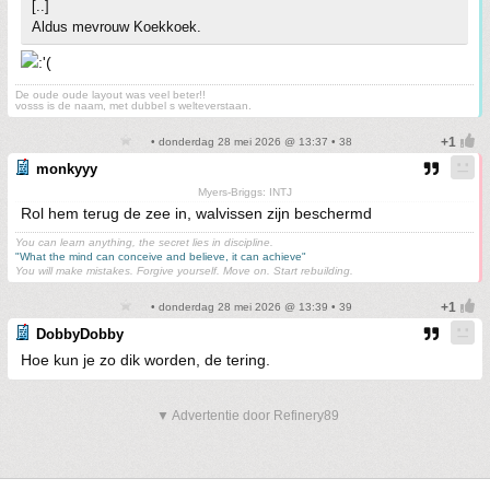
[..]
Aldus mevrouw Koekkoek.
De oude oude layout was veel beter!!
vosss is de naam, met dubbel s welteverstaan.
• donderdag 28 mei 2026 @ 13:37 • 38
monkyyy
Myers-Briggs: INTJ
Rol hem terug de zee in, walvissen zijn beschermd
You can learn anything, the secret lies in discipline.
"What the mind can conceive and believe, it can achieve"
You will make mistakes. Forgive yourself. Move on. Start rebuilding.
• donderdag 28 mei 2026 @ 13:39 • 39
DobbyDobby
Hoe kun je zo dik worden, de tering.
▼ Advertentie door Refinery89