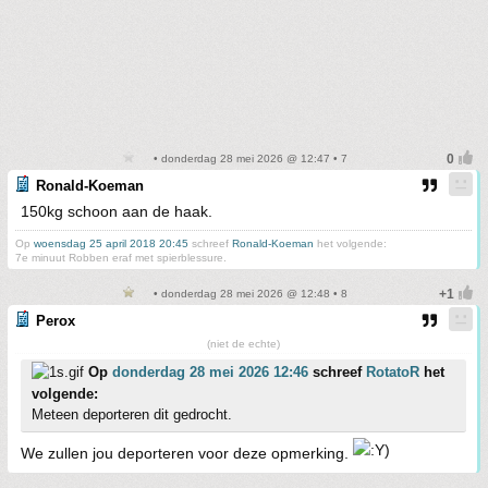
• donderdag 28 mei 2026 @ 12:47 • 7
Ronald-Koeman
150kg schoon aan de haak.
Op
woensdag 25 april 2018 20:45
schreef
Ronald-Koeman
het volgende:
7e minuut Robben eraf met spierblessure.
• donderdag 28 mei 2026 @ 12:48 • 8
Perox
(niet de echte)
Op
donderdag 28 mei 2026 12:46
schreef
RotatoR
het
volgende:
Meteen deporteren dit gedrocht.
We zullen jou deporteren voor deze opmerking.