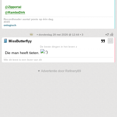
@Zipportal
@RamboDirk
Recordhouder aantal posts op één dag.
4045
onlogisch
• donderdag 28 mei 2026 @ 12:44 • 3
MissButterflyy
De beste dingen in het leven z
Die man heeft tieten.
Wie dit leest is een lezer van dit
▼ Advertentie door Refinery89