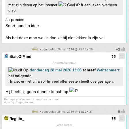
met zijn tieten op het Internet
Gooi d'r ff een laken overheen
ofzo.
Ja precies.
Soort poncho idee.
Als het deze man wel is dan zit hij niet lekker in zijn vel
• donderdag 28 mei 2026 @ 13:14 • 26
StateOfMind
Ancient Astronaut
Op
donderdag 28 mei 2026 13:06
schreef
Weltschmerz
het volgende:
Hij ziet er niet uit alsof hij veel offerfeesten heeft overgeslagen.
Hij heeft iig geen dunner kebab op
Perhaps you've seen it, maybe in a dream.
A murky, forgotten land.
• donderdag 28 mei 2026 @ 13:15 • 27
Regilio_
Witte Neger