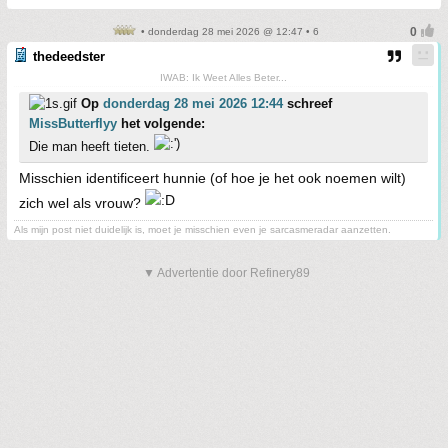
• donderdag 28 mei 2026 @ 12:47 • 6
thedeedster
IWAB: Ik Weet Alles Beter...
Op
donderdag 28 mei 2026 12:44
schreef
MissButterflyy
het volgende:
Die man heeft tieten.
Misschien identificeert hunnie (of hoe je het ook noemen wilt)
zich wel als vrouw?
Als mijn post niet duidelijk is, moet je misschien even je sarcasmeradar aanzetten.
▼ Advertentie door Refinery89