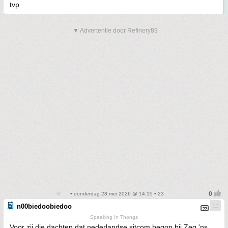
tvp
▼ Advertentie door Refinery89
• donderdag 28 mei 2026 @ 14:15 • 23
n00biedoobiedoo
Speaking In Thongs
Voor zij die dachten dat nederlandse sitcom begon bij Zeg 'ns