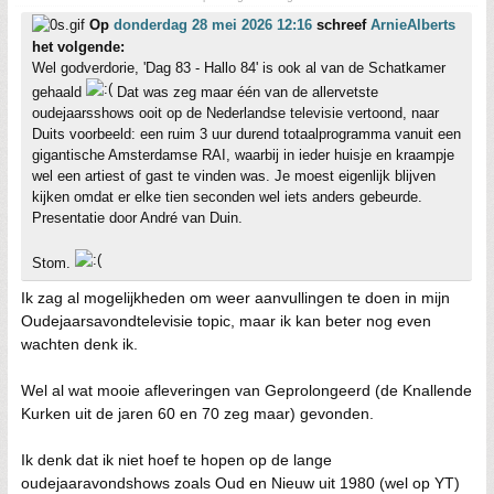
Op
donderdag 28 mei 2026 12:16
schreef
ArnieAlberts
het volgende:
Wel godverdorie, 'Dag 83 - Hallo 84' is ook al van de Schatkamer
gehaald
Dat was zeg maar één van de allervetste
oudejaarsshows ooit op de Nederlandse televisie vertoond, naar
Duits voorbeeld: een ruim 3 uur durend totaalprogramma vanuit een
gigantische Amsterdamse RAI, waarbij in ieder huisje en kraampje
wel een artiest of gast te vinden was. Je moest eigenlijk blijven
kijken omdat er elke tien seconden wel iets anders gebeurde.
Presentatie door André van Duin.
Stom.
Ik zag al mogelijkheden om weer aanvullingen te doen in mijn
Oudejaarsavondtelevisie topic, maar ik kan beter nog even
wachten denk ik.
Wel al wat mooie afleveringen van Geprolongeerd (de Knallende
Kurken uit de jaren 60 en 70 zeg maar) gevonden.
Ik denk dat ik niet hoef te hopen op de lange
oudejaaravondshows zoals Oud en Nieuw uit 1980 (wel op YT)