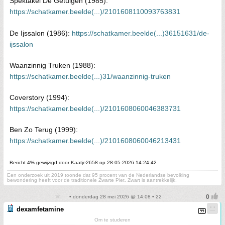
Spektakel De Getuigen (1985):
https://schatkamer.beelde(...)/2101608110093763831
De Ijssalon (1986):
https://schatkamer.beelde(...)36151631/de-
ijssalon
Waanzinnig Truken (1988):
https://schatkamer.beelde(...)31/waanzinnig-truken
Coverstory (1994):
https://schatkamer.beelde(...)/2101608060046383731
Ben Zo Terug (1999):
https://schatkamer.beelde(...)/2101608060046213431
Bericht 4% gewijzigd door Kaatje2658 op 28-05-2026 14:24:42
Een onderzoek uit 2019 toonde dat 95 procent van de Nederlandse bevolking
bewondering heeft voor de traditionele Zwarte Piet. Zwart is aantrekkelijk.
• donderdag 28 mei 2026 @ 14:08 • 22
dexamfetamine
Om te studeren