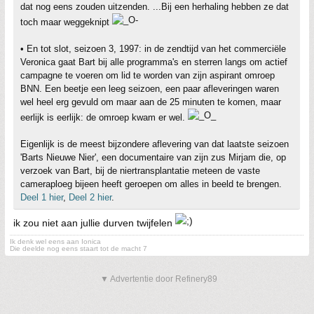
dat nog eens zouden uitzenden. ...Bij een herhaling hebben ze dat
toch maar weggeknipt
• En tot slot, seizoen 3, 1997: in de zendtijd van het commerciële
Veronica gaat Bart bij alle programma's en sterren langs om actief
campagne te voeren om lid te worden van zijn aspirant omroep
BNN. Een beetje een leeg seizoen, een paar afleveringen waren
wel heel erg gevuld om maar aan de 25 minuten te komen, maar
eerlijk is eerlijk: de omroep kwam er wel.
Eigenlijk is de meest bijzondere aflevering van dat laatste seizoen
'Barts Nieuwe Nier', een documentaire van zijn zus Mirjam die, op
verzoek van Bart, bij de niertransplantatie meteen de vaste
cameraploeg bijeen heeft geroepen om alles in beeld te brengen.
Deel 1 hier
,
Deel 2 hier
.
ik zou niet aan jullie durven twijfelen
Ik denk wel eens aan Ionica
Die deelde nog eens staart tot de macht 7
▼ Advertentie door Refinery89