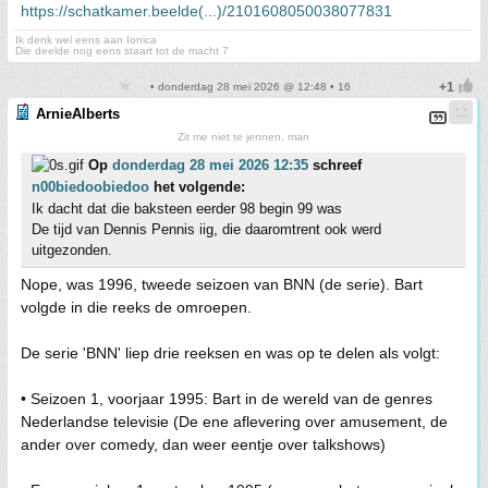
https://schatkamer.beelde(...)/2101608050038077831
Ik denk wel eens aan Ionica
Die deelde nog eens staart tot de macht 7
• donderdag 28 mei 2026 @ 12:48 • 16
ArnieAlberts
Zit me niet te jennen, man
Op
donderdag 28 mei 2026 12:35
schreef
n00biedoobiedoo
het volgende:
Ik dacht dat die baksteen eerder 98 begin 99 was
De tijd van Dennis Pennis iig, die daaromtrent ook werd
uitgezonden.
Nope, was 1996, tweede seizoen van BNN (de serie). Bart
volgde in die reeks de omroepen.
De serie 'BNN' liep drie reeksen en was op te delen als volgt:
• Seizoen 1, voorjaar 1995: Bart in de wereld van de genres
Nederlandse televisie (De ene aflevering over amusement, de
ander over comedy, dan weer eentje over talkshows)