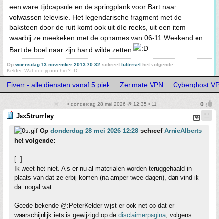
een ware tijdcapsule en de springplank voor Bart naar
volwassen televisie. Het legendarische fragment met de
baksteen door de ruit komt ook uit díe reeks, uit een item
waarbij ze meekeken met de opnames van 06-11 Weekend en
Bart de boel naar zijn hand wilde zetten
Op
woensdag 13 november 2013 20:32
schreef
luftersel
het volgende:
Kelder! Wat doe jij nou hier? :D
Fiverr - alle diensten vanaf 5 piek
Zenmate VPN
Cyberghost V
• donderdag 28 mei 2026 @ 12:35 • 11
JaxStrumley
Op
donderdag 28 mei 2026 12:28
schreef
ArnieAlberts
het volgende:
[..]
Ik weet het niet. Als er nu al materialen worden teruggehaald in
plaats van dat ze erbij komen (na amper twee dagen), dan vind ik
dat nogal wat.
Goede bekende @:PeterKelder wijst er ook net op dat er
waarschijnlijk iets is gewijzigd op de
disclaimerpagina
, volgens