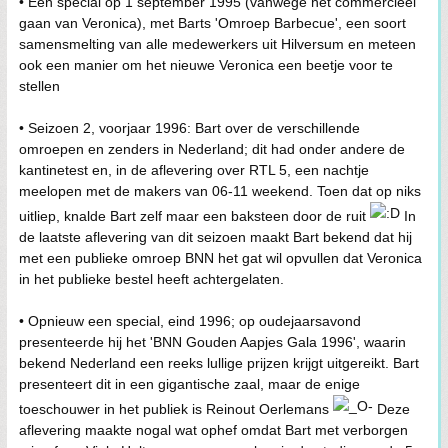
• Een special op 1 september 1995 (vanwege het commercieel
gaan van Veronica), met Barts 'Omroep Barbecue', een soort
samensmelting van alle medewerkers uit Hilversum en meteen
ook een manier om het nieuwe Veronica een beetje voor te
stellen
• Seizoen 2, voorjaar 1996: Bart over de verschillende
omroepen en zenders in Nederland; dit had onder andere de
kantinetest en, in de aflevering over RTL 5, een nachtje
meelopen met de makers van 06-11 weekend. Toen dat op niks
uitliep, knalde Bart zelf maar een baksteen door de ruit
In
de laatste aflevering van dit seizoen maakt Bart bekend dat hij
met een publieke omroep BNN het gat wil opvullen dat Veronica
in het publieke bestel heeft achtergelaten.
• Opnieuw een special, eind 1996; op oudejaarsavond
presenteerde hij het 'BNN Gouden Aapjes Gala 1996', waarin
bekend Nederland een reeks lullige prijzen krijgt uitgereikt. Bart
presenteert dit in een gigantische zaal, maar de enige
toeschouwer in het publiek is Reinout Oerlemans
Deze
aflevering maakte nogal wat ophef omdat Bart met verborgen