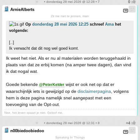
• donderdag 28 mei 2026 @ 12:28 • 7
ArnieAlberts
Zit me niet te jennen, man
Op
donderdag 28 mei 2026 12:25
schreef
Ama
het
volgende:
[..]
Ik verwacht dat dit nog wel goed komt.
Ik weet het niet. Als er nu al materialen worden teruggehaald in
plaats van dat ze erbij komen (na amper twee dagen), dan vind
ik dat nogal wat.
Goede bekende
wijst er ook net op dat er
@PeterKelder
waarschijnlijk iets is gewijzigd op de
disclaimerpagina
, volgens
hem is deze pagina namelijk snel aangepast met een
toevoeging van de Opt-out.
Nee, het leven spaart je niet. Geloof me.
• donderdag 28 mei 2026 @ 12:31 • 8
n00biedoobiedoo
Speaking In Thongs