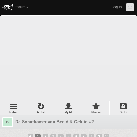
forum
log in
Index
Actief
MyAT
Nieuw
Dicht
De Schatkamer van Beeld & Geluid #2
tv
1
2
3
4
5
6
7
8
9
10