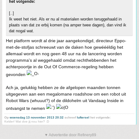
het volgende:
[..]
Ik weet het niet. Als er nu al materialen worden teruggehaald in
plaats van dat ze erbij komen (na amper twee dagen), dan vind ik
dat nogal wat.
Het platform wordt al drie jaar aangekondigd, directeur Eppo-
met-de-stofjas schreeuwt van de daken hoe gewéééldig het
allemaal wordt en nog geen 48 uur na de lancering worden
programma's al weggehaald omdat rechthebbenden het
achterpoortje in de Out Of Commerce-regeling hebben
gevonden
Ach ja, gelukkig hebben ze de afgelopen maanden tonnen
uitgegeven aan een megalomane roadshow om een robot uit
Robot Wars (whuuut?) of de dildohelm uit Vandaag Inside in
ontvangst te nemen
Op
woensdag 13 november 2013 20:32
schreef
luftersel
het volgende:
Kelder! Wat doe jij nou hier? :D
▼ Advertentie door Refinery89