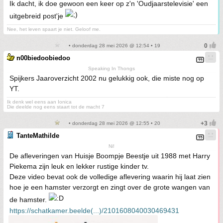
Ik dacht, ik doe gewoon een keer op z'n 'Oudjaarstelevisie' een
uitgebreid post'je
Nee, het leven spaart je niet. Geloof me.
• donderdag 28 mei 2026 @ 12:54 • 19
n00biedoobiedoo
Speaking In Thongs
Spijkers Jaaroverzicht 2002 nu gelukkig ook, die miste nog op
YT.
Ik denk wel eens aan Ionica
Die deelde nog eens staart tot de macht 7
• donderdag 28 mei 2026 @ 12:55 • 20
TanteMathilde
Ni!
De afleveringen van Huisje Boompje Beestje uit 1988 met Harry
Piekema zijn leuk en lekker rustige kinder tv.
Deze video bevat ook de volledige aflevering waarin hij laat zien
hoe je een hamster verzorgt en zingt over de grote wangen van
de hamster.
https://schatkamer.beelde(...)/2101608040030469431