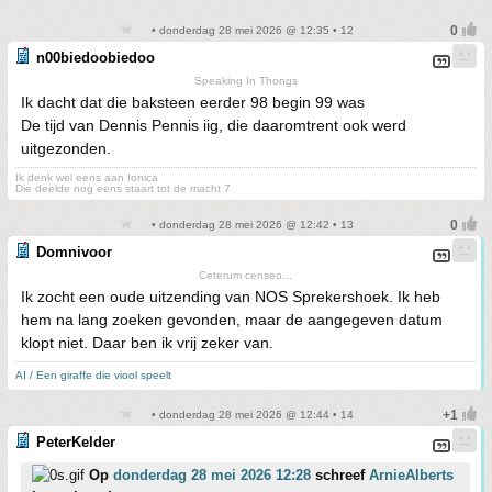
• donderdag 28 mei 2026 @ 12:35 • 12
n00biedoobiedoo
Speaking In Thongs
Ik dacht dat die baksteen eerder 98 begin 99 was
De tijd van Dennis Pennis iig, die daaromtrent ook werd
uitgezonden.
Ik denk wel eens aan Ionica
Die deelde nog eens staart tot de macht 7
• donderdag 28 mei 2026 @ 12:42 • 13
Domnivoor
Ceterum censeo...
Ik zocht een oude uitzending van NOS Sprekershoek. Ik heb
hem na lang zoeken gevonden, maar de aangegeven datum
klopt niet. Daar ben ik vrij zeker van.
AI / Een giraffe die viool speelt
• donderdag 28 mei 2026 @ 12:44 • 14
PeterKelder
Op
donderdag 28 mei 2026 12:28
schreef
ArnieAlberts