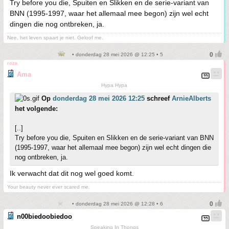
Try before you die, Spuiten en Slikken en de serie-variant van
BNN (1995-1997, waar het allemaal mee begon) zijn wel echt
dingen die nog ontbreken, ja.
Nee, het leven spaart je niet. Geloof me.
• donderdag 28 mei 2026 @ 12:25 • 5
roze
Ama
Hypa Hypa
Op
donderdag 28 mei 2026 12:25
schreef
ArnieAlberts
het volgende:
[..]
Try before you die, Spuiten en Slikken en de serie-variant van BNN
(1995-1997, waar het allemaal mee begon) zijn wel echt dingen die
nog ontbreken, ja.
Ik verwacht dat dit nog wel goed komt.
Your beauty never ever scared me.
• donderdag 28 mei 2026 @ 12:28 • 6
n00biedoobiedoo
Speaking In Thongs