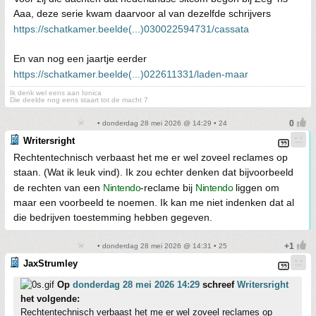
Aaa, deze serie kwam daarvoor al van dezelfde schrijvers
https://schatkamer.beelde(...)030022594731/cassata
En van nog een jaartje eerder
https://schatkamer.beelde(...)022611331/laden-maar
Ik denk wel eens aan Ionica
Die deelde nog eens staart tot de macht 7
• donderdag 28 mei 2026 @ 14:29 • 24
Writersright
Rechtentechnisch verbaast het me er wel zoveel reclames op
staan. (Wat ik leuk vind). Ik zou echter denken dat bijvoorbeeld
de rechten van een
Nintendo
-reclame bij
Nintendo
liggen om
maar een voorbeeld te noemen. Ik kan me niet indenken dat al
die bedrijven toestemming hebben gegeven.
• donderdag 28 mei 2026 @ 14:31 • 25
JaxStrumley
Op
donderdag 28 mei 2026 14:29
schreef
Writersright
het volgende:
Rechtentechnisch verbaast het me er wel zoveel reclames op