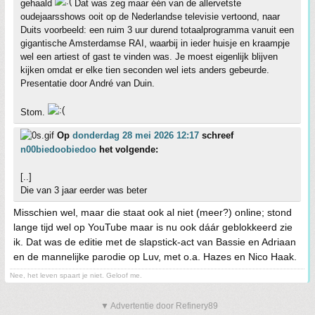
gehaald
Dat was zeg maar één van de allervetste
oudejaarsshows ooit op de Nederlandse televisie vertoond, naar
Duits voorbeeld: een ruim 3 uur durend totaalprogramma vanuit een
gigantische Amsterdamse RAI, waarbij in ieder huisje en kraampje
wel een artiest of gast te vinden was. Je moest eigenlijk blijven
kijken omdat er elke tien seconden wel iets anders gebeurde.
Presentatie door André van Duin.
Stom.
Op
donderdag 28 mei 2026 12:17
schreef
n00biedoobiedoo
het volgende:
[..]
Die van 3 jaar eerder was beter
Misschien wel, maar die staat ook al niet (meer?) online; stond
lange tijd wel op YouTube maar is nu ook dáár geblokkeerd zie
ik. Dat was de editie met de slapstick-act van Bassie en Adriaan
en de mannelijke parodie op Luv, met o.a. Hazes en Nico Haak.
Nee, het leven spaart je niet. Geloof me.
▼ Advertentie door Refinery89