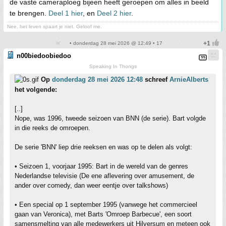
de vaste cameraploeg bijeen heeft geroepen om alles in beeld
te brengen.
Deel 1 hier
, en
Deel 2 hier
.
Nee, het leven spaart je niet. Geloof me.
• donderdag 28 mei 2026 @ 12:49 • 17
n00biedoobiedoo
Speaking In Thongs
Op
donderdag 28 mei 2026 12:48
schreef
ArnieAlberts
het volgende:
[..]
Nope, was 1996, tweede seizoen van BNN (de serie). Bart volgde
in die reeks de omroepen.
De serie 'BNN' liep drie reeksen en was op te delen als volgt:
• Seizoen 1, voorjaar 1995: Bart in de wereld van de genres
Nederlandse televisie (De ene aflevering over amusement, de
ander over comedy, dan weer eentje over talkshows)
• Een special op 1 september 1995 (vanwege het commercieel
gaan van Veronica), met Barts 'Omroep Barbecue', een soort
samensmelting van alle medewerkers uit Hilversum en meteen ook