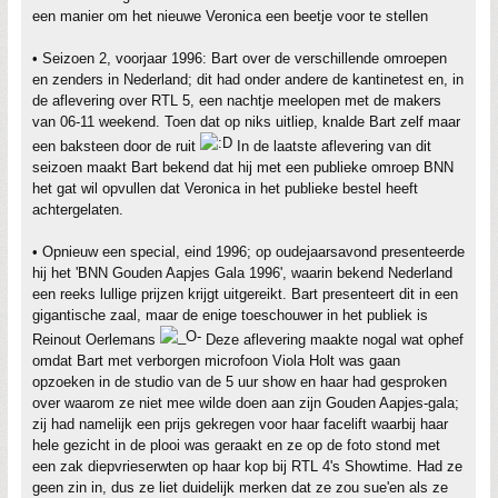
een manier om het nieuwe Veronica een beetje voor te stellen
• Seizoen 2, voorjaar 1996: Bart over de verschillende omroepen
en zenders in Nederland; dit had onder andere de kantinetest en, in
de aflevering over RTL 5, een nachtje meelopen met de makers
van 06-11 weekend. Toen dat op niks uitliep, knalde Bart zelf maar
een baksteen door de ruit
In de laatste aflevering van dit
seizoen maakt Bart bekend dat hij met een publieke omroep BNN
het gat wil opvullen dat Veronica in het publieke bestel heeft
achtergelaten.
• Opnieuw een special, eind 1996; op oudejaarsavond presenteerde
hij het 'BNN Gouden Aapjes Gala 1996', waarin bekend Nederland
een reeks lullige prijzen krijgt uitgereikt. Bart presenteert dit in een
gigantische zaal, maar de enige toeschouwer in het publiek is
Reinout Oerlemans
Deze aflevering maakte nogal wat ophef
omdat Bart met verborgen microfoon Viola Holt was gaan
opzoeken in de studio van de 5 uur show en haar had gesproken
over waarom ze niet mee wilde doen aan zijn Gouden Aapjes-gala;
zij had namelijk een prijs gekregen voor haar facelift waarbij haar
hele gezicht in de plooi was geraakt en ze op de foto stond met
een zak diepvrieserwten op haar kop bij RTL 4's Showtime. Had ze
geen zin in, dus ze liet duidelijk merken dat ze zou sue'en als ze