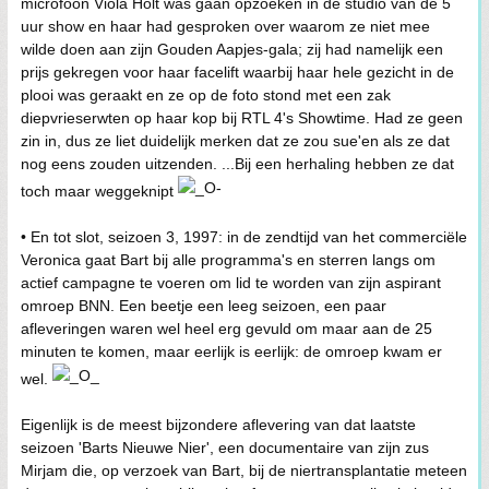
microfoon Viola Holt was gaan opzoeken in de studio van de 5
uur show en haar had gesproken over waarom ze niet mee
wilde doen aan zijn Gouden Aapjes-gala; zij had namelijk een
prijs gekregen voor haar facelift waarbij haar hele gezicht in de
plooi was geraakt en ze op de foto stond met een zak
diepvrieserwten op haar kop bij RTL 4's Showtime. Had ze geen
zin in, dus ze liet duidelijk merken dat ze zou sue'en als ze dat
nog eens zouden uitzenden. ...Bij een herhaling hebben ze dat
toch maar weggeknipt
• En tot slot, seizoen 3, 1997: in de zendtijd van het commerciële
Veronica gaat Bart bij alle programma's en sterren langs om
actief campagne te voeren om lid te worden van zijn aspirant
omroep BNN. Een beetje een leeg seizoen, een paar
afleveringen waren wel heel erg gevuld om maar aan de 25
minuten te komen, maar eerlijk is eerlijk: de omroep kwam er
wel.
Eigenlijk is de meest bijzondere aflevering van dat laatste
seizoen 'Barts Nieuwe Nier', een documentaire van zijn zus
Mirjam die, op verzoek van Bart, bij de niertransplantatie meteen