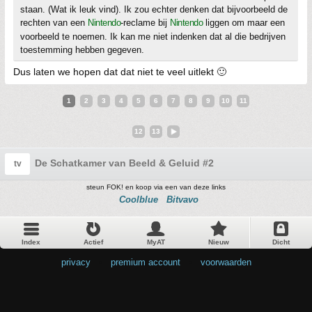
staan. (Wat ik leuk vind). Ik zou echter denken dat bijvoorbeeld de
rechten van een
Nintendo
-reclame bij
Nintendo
liggen om maar een
voorbeeld te noemen. Ik kan me niet indenken dat al die bedrijven
toestemming hebben gegeven.
Dus laten we hopen dat dat niet te veel uitlekt 🙂
1
2
3
4
5
6
7
8
9
10
11
12
13
De Schatkamer van Beeld & Geluid #2
tv
steun FOK! en koop via een van deze links
Coolblue
Bitvavo
Index
Actief
MyAT
Nieuw
Dicht
privacy
•
premium account
•
voorwaarden