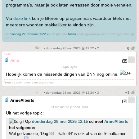
programma's, maar je ook laten verrassen door mooie verhalen.
Via
deze link
kun je filteren op programma's waardoor titels met
meerdere woorden makkelijker te vinden zijn.
Op
dinsdag 22 februari 2022 22:22
pleurde
Nizno
zoals gewoonlijk een onzinnige tekst op
FOK!
• donderdag 28 mei 2026 @ 12:22 • 2
roze
Ama
Hypa Hypa
Hopelijk komen de missende dingen van BNN nog online.
Your beauty never ever scared me.
• donderdag 28 mei 2026 @ 12:24 • 3
ArnieAlberts
Zit me niet te jennen, man
Uit het vorige topic:
Op
donderdag 28 mei 2026 12:16
schreef
ArnieAlberts
het volgende:
Wel godverdorie, 'Dag 83 - Hallo 84' is ook al van de Schatkamer