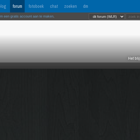
log
forum
fotoboek
chat
zoeken
dm
om een gratis account aan te maken
.
Het bli