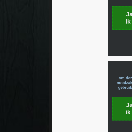
J
ik
om dez
noodzake
gebruik
J
ik