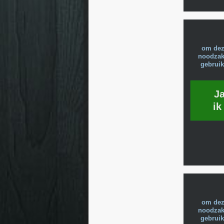
om dez
noodzake
gebruik
J
ik
om dez
noodzake
gebruik