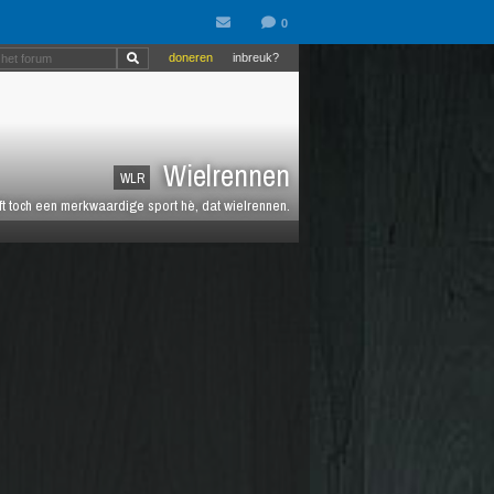
doneren
inbreuk?
Wielrennen
WLR
jft toch een merkwaardige sport hè, dat wielrennen.