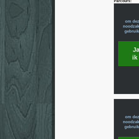
Parcours:
om dez
noodzake
gebruik
J
ik
om dez
noodzake
gebruik