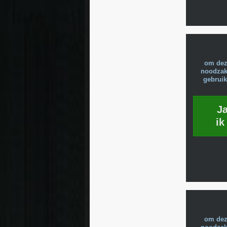
om dez
noodzake
gebruik
J
ik
om dez