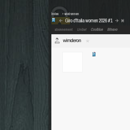
Index
»
wielrennen
Giro d'Italia women 2026 #1
abonnement
Unibet
Coolblue
Bitvavo
wimderon