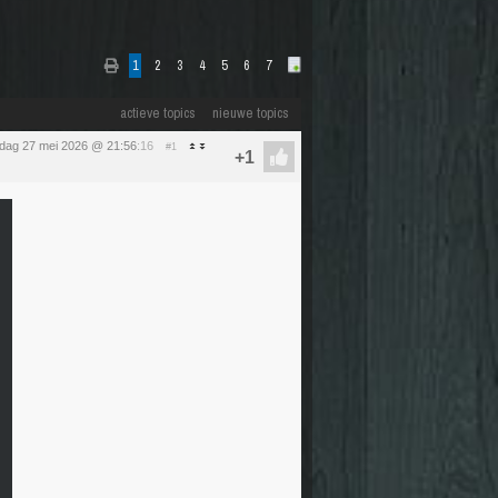
1
2
3
4
5
6
7
actieve topics
nieuwe topics
dag 27 mei 2026 @ 21:56
:16
#1