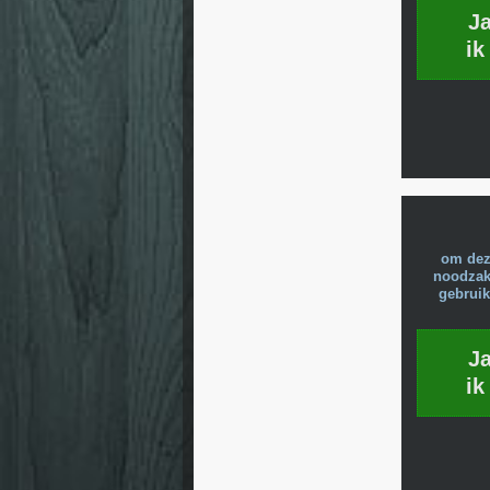
J
ik
om dez
noodzake
gebruik
J
ik