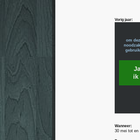
Vorig jaar:
om dez
noodzake
gebruik
J
ik
Wanneer:
30 mei tot en