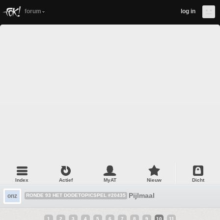
forum
log in
Index
Actief
MyAT
Nieuw
Dicht
Pijlmaal
onz
RONDE 93 HET DODETOPICSPEL #20435
1
2
3
4
5
6
7
8
9
10
11