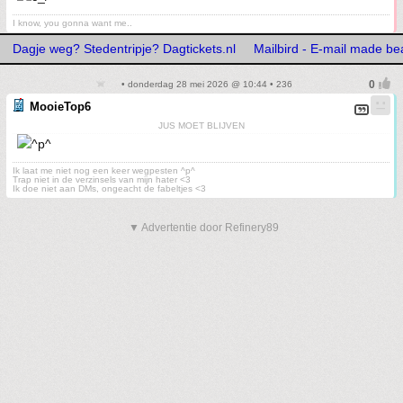
I know, you gonna want me..
Dagje weg? Stedentripje? Dagtickets.nl
Mailbird - E-mail made bea
• donderdag 28 mei 2026 @ 10:44 • 236
MooieTop6
JUS MOET BLIJVEN
Ik laat me niet nog een keer wegpesten ^p^
Trap niet in de verzinsels van mijn hater <3
Ik doe niet aan DMs, ongeacht de fabeltjes <3
▼ Advertentie door Refinery89