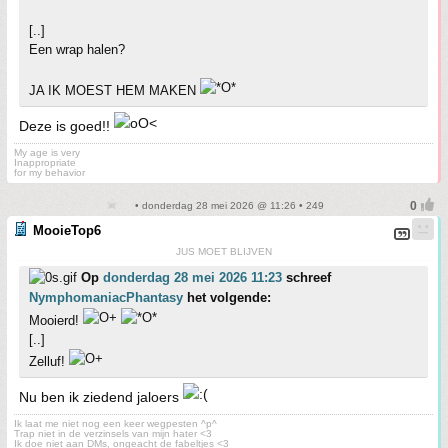
[..]
Een wrap halen?
JA IK MOEST HEM MAKEN
Deze is goed!!
My age is very
Inappropriate
for my behavior
• donderdag 28 mei 2026 @ 11:26 • 249
MooieTop6
JUS MOET BLIJVEN
Op
donderdag 28 mei 2026 11:23
schreef
NymphomaniacPhantasy
het volgende:
Mooierd!
[..]
Zelluf!
Nu ben ik ziedend jaloers
Ik laat me niet nog een keer wegpesten ^p^
Trap niet in de verzinsels van mijn hater <3
Ik doe niet aan DMs, ongeacht de fabeltjes <3