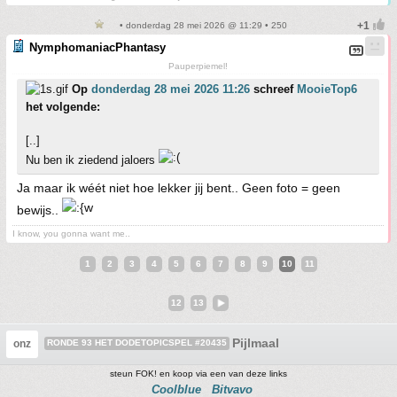
• donderdag 28 mei 2026 @ 11:29 • 250
NymphomaniacPhantasy
Pauperpiemel!
Op
donderdag 28 mei 2026 11:26
schreef
MooieTop6
het volgende:
[..]
Nu ben ik ziedend jaloers
Ja maar ik wéét niet hoe lekker jij bent.. Geen foto = geen
bewijs..
I know, you gonna want me..
1
2
3
4
5
6
7
8
9
10
11
12
13
Pijlmaal
onz
RONDE 93 HET DODETOPICSPEL #20435
steun FOK! en koop via een van deze links
Coolblue
Bitvavo