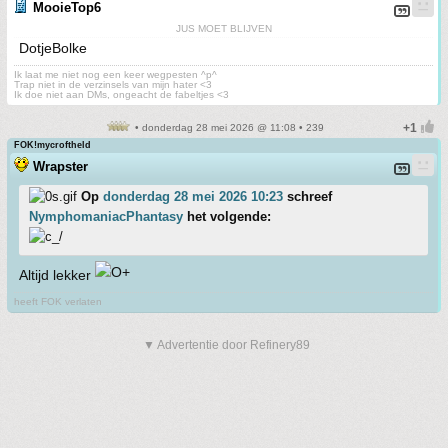
MooieTop6
JUS MOET BLIJVEN
DotjeBolke
Ik laat me niet nog een keer wegpesten ^p^
Trap niet in de verzinsels van mijn hater <3
Ik doe niet aan DMs, ongeacht de fabeltjes <3
• donderdag 28 mei 2026 @ 11:08 • 239
FOK!mycroftheld
Wrapster
Op
donderdag 28 mei 2026 10:23
schreef
NymphomaniacPhantasy
het volgende:
Altijd lekker
heeft FOK verlaten
▼ Advertentie door Refinery89