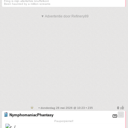
Fring is mijn allerliefste knuffelkont
Been haunted by a million screams
▼ Advertentie door Refinery89
• donderdag 28 mei 2026 @ 10:23 • 235
NymphomaniacPhantasy
Pauperpiemel!