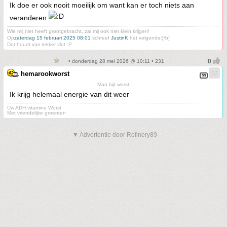
Ik doe er ook nooit moeilijk om want kan er toch niets aan
veranderen
Wie mij niet heeft grootgebracht, zal mij ook niet klein krijgen!
Op
zaterdag 15 februari 2025 08:01
schreef
JustinK
het volgende:[/b]
Dot houdt van lekker vlot :P
• donderdag 28 mei 2026 @ 10:11 • 231
hemarookworst
Man bijt worst
Ik krijg helemaal energie van dit weer
Uw ADH vitamine Worst
Met vriendelijke groenten
▼ Advertentie door Refinery89