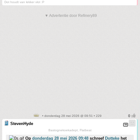
Dot houdt van lekker vlot :P
▼ Advertentie door Refinery89
• donderdag 28 mei 2026 @ 09:51 • 229
StevenHyde
Bastognekoekadept, Flatbeat
Op
donderdag 28 mei 2026 09:48
schreef
Dotteke
het