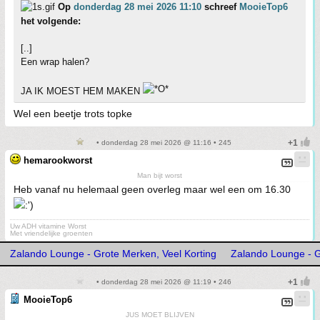
Op
donderdag 28 mei 2026 11:10
schreef
MooieTop6
het volgende:
[..]
Een wrap halen?
JA IK MOEST HEM MAKEN
Wel een beetje trots topke
• donderdag 28 mei 2026 @ 11:16 • 245
hemarookworst
Man bijt worst
Heb vanaf nu helemaal geen overleg maar wel een om 16.30
Uw ADH vitamine Worst
Met vriendelijke groenten
Zalando Lounge - Grote Merken, Veel Korting
Zalando Lounge - G
• donderdag 28 mei 2026 @ 11:19 • 246
MooieTop6
JUS MOET BLIJVEN