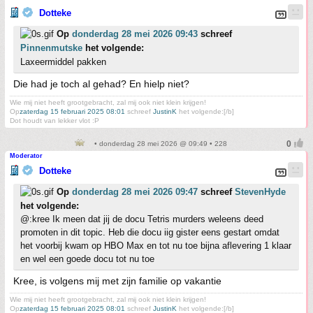
Dotteke
Op
donderdag 28 mei 2026 09:43
schreef
Pinnenmutske
het volgende:
Laxeermiddel pakken
Die had je toch al gehad? En hielp niet?
Wie mij niet heeft grootgebracht, zal mij ook niet klein krijgen!
Op
zaterdag 15 februari 2025 08:01
schreef
JustinK
het volgende:[/b]
Dot houdt van lekker vlot :P
• donderdag 28 mei 2026 @ 09:49 • 228
Moderator
Dotteke
Op
donderdag 28 mei 2026 09:47
schreef
StevenHyde
het volgende:
@:kree Ik meen dat jij de docu Tetris murders weleens deed
promoten in dit topic. Heb die docu iig gister eens gestart omdat
het voorbij kwam op HBO Max en tot nu toe bijna aflevering 1 klaar
en wel een goede docu tot nu toe
Kree, is volgens mij met zijn familie op vakantie
Wie mij niet heeft grootgebracht, zal mij ook niet klein krijgen!
Op
zaterdag 15 februari 2025 08:01
schreef
JustinK
het volgende:[/b]