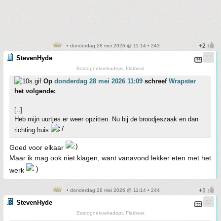
• donderdag 28 mei 2026 @ 11:14 • 243
StevenHyde
Bastognekoekadept, Flatbeat
Op
donderdag 28 mei 2026 11:09
schreef
Wrapster
het volgende:
[..]
Heb mijn uurtjes er weer opzitten. Nu bij de broodjeszaak en dan
richting huis
Goed voor elkaar
Maar ik mag ook niet klagen, want vanavond lekker eten met het
werk
• donderdag 28 mei 2026 @ 11:14 • 244
StevenHyde
Bastognekoekadept, Flatbeat