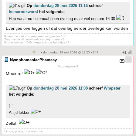
Op
donderdag 28 mei 2026 11:16
schreef
hemarookworst
het volgende:
Heb vanaf nu helemaal geen overleg maar wel een om 16.30
Eventjes overleggen of dat overleg eerder overlegd kan worden
Ik laat me niet nog een keer wegpesten ^p^
Trap niet in de verzinsels van mijn hater <3
Ik doe niet aan DMs, ongeacht de fabeltjes <3
• donderdag 28 mei 2026 @ 11:23 • 247
NymphomaniacPhantasy
Pauperpiemel!
Mooierd!
Op
donderdag 28 mei 2026 11:08
schreef
Wrapster
het volgende:
[..]
Altijd lekker
Zelluf!
I know, you gonna want me..