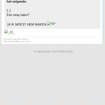
het volgende:
[..]
Een wrap halen?
JA IK MOEST HEM MAKEN
Uw ADH vitamine Worst
Met vriendelijke groenten
▼ Advertentie door Refinery89