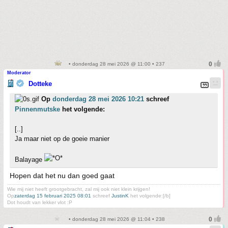
• donderdag 28 mei 2026 @ 11:00 • 237
Moderator
Dotteke
Op
donderdag 28 mei 2026 10:21
schreef
Pinnenmutske
het volgende:
[..]
Ja maar niet op de goeie manier
Balayage
Hopen dat het nu dan goed gaat
Wie mij niet heeft grootgebracht, zal mij ook niet klein krijgen!
Op
zaterdag 15 februari 2025 08:01
schreef
JustinK
het volgende:[/b]
Dot houdt van lekker vlot :P
• donderdag 28 mei 2026 @ 11:04 • 238