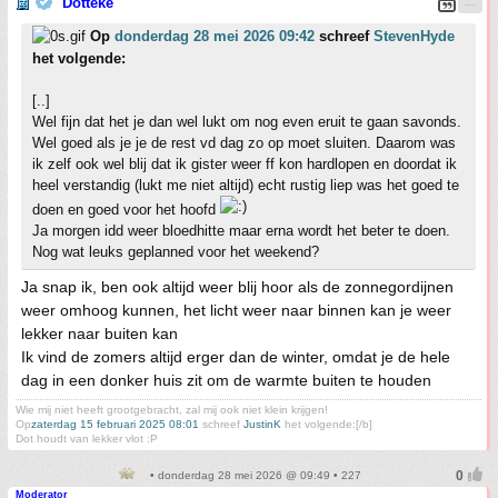
Dotteke
Op
donderdag 28 mei 2026 09:42
schreef
StevenHyde
het volgende:
[..]
Wel fijn dat het je dan wel lukt om nog even eruit te gaan savonds.
Wel goed als je je de rest vd dag zo op moet sluiten. Daarom was
ik zelf ook wel blij dat ik gister weer ff kon hardlopen en doordat ik
heel verstandig (lukt me niet altijd) echt rustig liep was het goed te
doen en goed voor het hoofd
Ja morgen idd weer bloedhitte maar erna wordt het beter te doen.
Nog wat leuks geplanned voor het weekend?
Ja snap ik, ben ook altijd weer blij hoor als de zonnegordijnen
weer omhoog kunnen, het licht weer naar binnen kan je weer
lekker naar buiten kan
Ik vind de zomers altijd erger dan de winter, omdat je de hele
dag in een donker huis zit om de warmte buiten te houden
Wie mij niet heeft grootgebracht, zal mij ook niet klein krijgen!
Op
zaterdag 15 februari 2025 08:01
schreef
JustinK
het volgende:[/b]
Dot houdt van lekker vlot :P
• donderdag 28 mei 2026 @ 09:49 • 227
Moderator