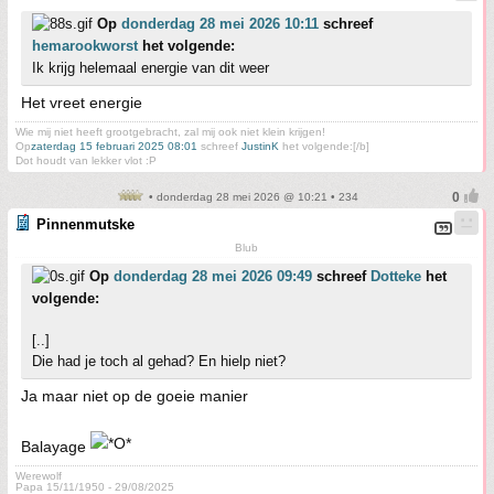
Op
donderdag 28 mei 2026 10:11
schreef
hemarookworst
het volgende:
Ik krijg helemaal energie van dit weer
Het vreet energie
Wie mij niet heeft grootgebracht, zal mij ook niet klein krijgen!
Op
zaterdag 15 februari 2025 08:01
schreef
JustinK
het volgende:[/b]
Dot houdt van lekker vlot :P
• donderdag 28 mei 2026 @ 10:21 • 234
Pinnenmutske
Blub
Op
donderdag 28 mei 2026 09:49
schreef
Dotteke
het
volgende:
[..]
Die had je toch al gehad? En hielp niet?
Ja maar niet op de goeie manier
Balayage
Werewolf
Papa 15/11/1950 - 29/08/2025