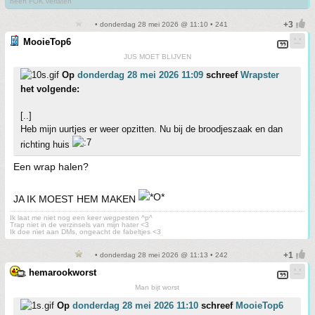
heeft FOK verlaten
• donderdag 28 mei 2026 @ 11:10 • 241
MooieTop6
JUS MOET BLIJVEN
Op
donderdag 28 mei 2026 11:09
schreef
Wrapster
het volgende:
[..]
Heb mijn uurtjes er weer opzitten. Nu bij de broodjeszaak en dan
richting huis
Een wrap halen?
JA IK MOEST HEM MAKEN
Ik laat me niet nog een keer wegpesten ^p^
Trap niet in de verzinsels van mijn hater <3
Ik doe niet aan DMs, ongeacht de fabeltjes <3
• donderdag 28 mei 2026 @ 11:13 • 242
hemarookworst
Man bijt worst
Op
donderdag 28 mei 2026 11:10
schreef
MooieTop6